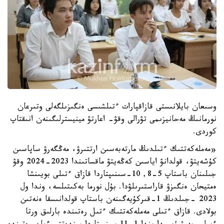
وسىعان بايلانىستى قازاقپارات ءتىلشىسى ەنگىزىلگەلى وتىرعان
نورمانىڭ مەحانيزىمى تۋرالى وقۋ- اعارتۋ مينيسترلىگىنەن انىقتاپ
كوردى.
«مەملەكەتتىك ءتىلدىڭ مارتەبەسىن ارتتىرۋ، مەڭگەرۋ ساپاسىن
كۇشەيتۋ، قولدانۋ اياسىن كەڭەيتۋ ماقساتىندا 2023-2024 وقۋ
جىلىنان باستاپ 5-8, 10-سىنىپتاردا قازاق ءتىلى بويىنشا
ەمتيحان ەنگىزۋ قاراستىرىلۋدا. بۇل نورما بەكىتىلسە، وندا ول
2023 -جىلدىڭ 1-قىركۇيەگىنەن باستاپ قولدانىسقا ەنەتىن
بولادى. قازاق ءتىلى مەملەكەتتىك ءتىل رەتىندە بارلىق ورتا