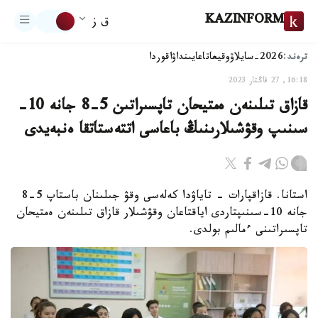
KAZINFORM
ق ز
ترەند:
2026-سايلاۋ
وقيعا
تاعايىنداۋ
اقوردا
16:18, 27 قاڭتار 2023
قازاق تىلىنەن ەمتيحان تاپسىراتىن 5-8 جانە 10-
سىنىپ وقۋشىلارىنىڭ باعاسى اتتەستاتقا ەنبەيدى
استانا. قازاقپارات - تاياۋدا كەلەسى وقۋ جىلىنان باستاپ 5-8
جانە 10-سىنىپتاردى اياقتاعان وقۋشىلار قازاق تىلىنەن ەمتيحان
تاپسىراتىنى ءمالىم بولدى.