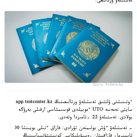
تەستىلەۋ ورتالىعى.
Фото: Polisia.kz
ءوتىنىشتى ۇلتتىق تەستىلەۋ ورتالىعىنىڭ app.testcenter.kz
سايتى نەمەسە UTO ءموبيلدى قوسىمشاسى ارقىلى بەرۋگە
بولادى. تەستىلەۋ 22 -تامىزدا وتەدى.
- تەستىلەۋ ءۇش بولىمنەن تۇرادى: قازاق ءتىلى بويىنشا 30
تاپسىرما، قازاقستان رەسپۋبليكاسى كونستيتۋتسياسىنىڭ