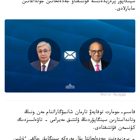
سينگاپۋر پرەزيدەنتىنە قۇتتىقتاۋ جەدەلحاتىن جولداعانىن
حابارلادى.
Фото: Ақорда
قاسىم-جومارت توقايەۆ تارمان شانمۋگاراتنام مەن ونىڭ
وتانداستارىن سينگاپۋردىڭ ۇلتتىق مەيرامى - تاۋەلسىزدىك
كۇنىمەن قۇتتىقتادى.
- پرەزيدەنت جەدەلحاتتا بۇل مەرەكە سينگاپۋر حالقى ءۇشىن