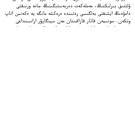
ۇلتتىق بىرلىكتىڭ، مەملەكەت دەربەستىگىنىڭ جانە ورنىقتى
دامۋدىڭ ايشىقتى بەلگىسى رەتىندە ەرەكشە مانگە يە ەكەنىن اتاپ
وتكەن. سونىمەن قاتار قازاقستان مەن سينگاپۋر اراسىنداعى
دوستىققا جانە ءوزارا تۇسىنىستىككە نەگىزدەلگەن سان قىرلى
ىنتىماقتاستىق قوس حالىقتىڭ يگىلىگى جولىندا ۇدايى دامي
بەرەتىنىنە سەنىم ءبىلدىردى،-دەلىنگەن اقپاراتتا.
قاسىم-جومارت توقايەۆ تارمان شانمۋگاراتنامنىڭ جاۋاپتى
قىزمەتىنە تولايىم تابىس، ال دوستاس سينگاپۋر حالقىنا قۇت-
بەرەكە تىلەدى.
بيلىك جانە ساياسات
سىرتقى ساياسات
ريزابەك نۇسىپبەك ۇلى
اۆتور
19:14, 08 تامىز 2026