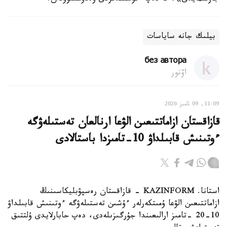
بيلىك جانە ساياسات
без автора
اۆتور
11:09, 09 تامىز 2026
قازاقستان ازاماتتىعىن الۋعا ارنالعان تەستىلەۋگە
ءوتىنىش قابىلداۋ 10-تامىزدا باستالادى
استانا. KAZINFORM - قازاقستان رەسپۋبليكاسىنىڭ
ازاماتتىعىن الۋعا ۇمىتكەرلەر ءۇشىن تەستىلەۋگە ءوتىنىش قابىلداۋ
10-20 -تامىز ارالىعىندا جۇرگىزىلەدى، دەپ حابارلايدى ۇلتتىق