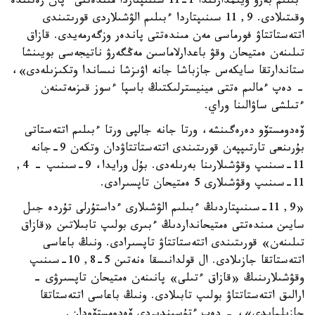
ءبىلىم بەرۋ ۇيىمدارىندا 1-11 سىنىپتاردا مىندەتتى ءپان رەتىندە
وقىتىلادى. 9, 11 سىنىپتاردا ءبىلىم الۋشىلاردى قورىتىندى
اتتەستاتتاۋ فورماسى مەن مىندەتتى پاندەر وزگەرمەيدى. قازاق
تىلىنەن ەمتيحان وقۋ باعدارلاماسىن مەڭگەرۋ ناتيجەسى بويىنشا
ستاندارتقا سايكەس جازباشا جانە اۋىزشا نىساندا وتكىزىلەدى»،
- دەپ ءمالىم ەتتى مينيسترلىكتىڭ باسپا ءسوز قىزمەتىنەن
ءتىلشى ساۋالىنا وراي.
ۆەدومستۆو دەرەگىنشە، ورتا جانە جالپى ورتا ءبىلىم اتتەستاتى
بۇرىنعى تارتىپپەن قورىتىندى اتتەستاتتاۋدان وتكەن 9-جانە
11-سىنىپ وقۋشىلارىنا بەرىلەدى. بۇل ورايدا، 9-سىنىپ - 4,
11-سىنىپ وقۋشىلارى 5 ەمتيحان تاپسىرادى.
«9, 11-سىنىپتاردىڭ ءبىلىم الۋشىلارى ءداستۇرلى تۇردە جىل
سايىن مىندەتتى ەمتيحانداردىڭ ءبىرى بولىپ تابىلاتىن «قازاق
تىلىنەن» قورىتىندى اتتەستاتتاۋ تاپسىرادى. ونىڭ باعاسى
اتتەستاتقا جازىلادى. ال قولدانىسقا ەنەتىن 5-8, 10-سىنىپ
وقۋشىلارىنىڭ «قازاق ءتىلى» پانىنەن ەمتيحان تاپسىرۋى -
ارالىق اتتەستاتتاۋ بولىپ تابىلادى. ونىڭ باعاسى اتتەستاتقا
جازىلمايدى»، - دەپ ءتۇسىندىردى ۆەدومستۆودان.