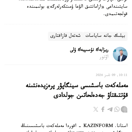
سايتىنداعى «ازاماتتىق الۋعا ۇمىتكەرلەرگە» بولىمىندە
قولجەتىمدى.
بيلىك جانە ساياسات
شەتەل قازاقتارى
ريزابەك نۇسىپبەك ۇلى
اۆتور
10:11, 09 تامىز 2026
مەملەكەت باسشىسى سينگاپۋر پرەزيدەنتىنە
قۇتتىقتاۋ جەدەلحاتىن جولدادى
استانا. KAZINFORM - اقوردا مەملەكەت باسشىسىنىڭ