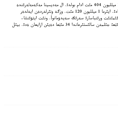
«الماتئدا جئل باسئندا تئركةلگةن حالئقتئث سانئ 1 ميلليون 404 مئث ادام بولدئ. ال مةديسينا مةكةمةلةرئندة
تئركةلگةن ادامدئث سانئ 2 ميلليون 525 مئثدئ قذرادئ. ايئرما 1 ميلليون 120 مئث. وزگة وثئرلةردةن ايةلدةر
كئمئنئث ورئنباسارئ سةرئك سةيدؤمانوأ. ونئث ايتؤئنشا،
بئلتئر قالادا دذنيةگة كةلگةن سابيلةردئث سانئ الدئثعئ جئلمةن سالئستئرعاندا 34 مئثعا دةيئن ازايعان ةدئ. بيئل