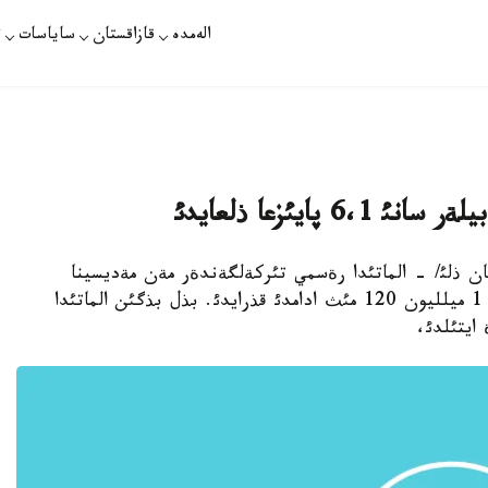
الەمدە
قازاقستان
ساياسات
ت
ات /ةرلئك ةرجان ذلئ/ - الماتئدا رةسمي تئركةلگةندةر مةن مةديسينا
مةكةمةلةرئندة تئركةؤدة تذرعانداردئث ايئرماسئ 1 ميلليون 120 مئث ادامدئ قذرايدئ. بذل بذگئن الماتئدا
 ايتئلدئ،