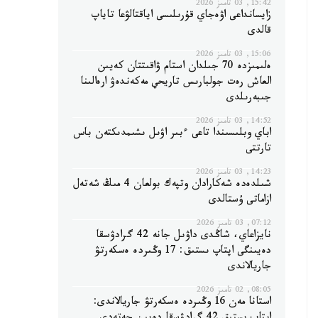
15:42, 03 تامىز 2026
زايسانداعى اۋەجاي قۇرىلىسى اياقتالۋعا تاياپ
قالدى
15:06, 03 تامىز 2026
ەلىمىزدە 70 جىلدان استام ۋاقىتتان كەيىن
العاش رەت جولبارىس تاريحي مەكەندەۋ ارەالىنا
جىبەرىلدى
14:52, 03 تامىز 2026
اباي وبلىسىندا تاعى ءبىر اۋىل ىشىمدىكتەن باس
تارتتى
14:23, 03 تامىز 2026
شىلدەدە شەكارادان وتپەك بولعان 4 مىڭ شەتەل
ازاماتى ۇستالدى
07:12, 03 تامىز 2026
نايزاعاي، شاڭدى داۋىل جانە 42 گرادۋسقا
دەيىنگى اپتاپ ىستىق: 17 وڭىردە ەسكەرتۋ
جاريالاندى
08:05, 02 تامىز 2026
استانا مەن 16 وڭىردە ەسكەرتۋ جاريالاندى: