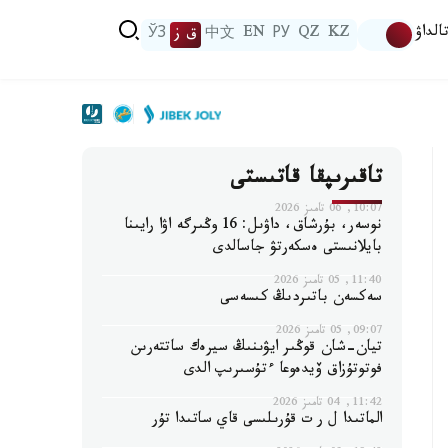
الداۋ
KZ
QZ
РУ
EN
中文
ق ز
ЎЗ
تاقىرىپقا قاتىستى
10:07, 06 تامىز 2026
نوسەر، بۇرشاق، داۋىل: 16 وڭىرگە اۋا رايىنا
بايلانىستى ەسكەرتۋ جاسالدى
11:40, 05 تامىز 2026
سەكسەن باتىردىڭ كىسەسى
09:07, 05 تامىز 2026
تيان-شان قوڭىر ايۋىنىڭ سيرەك ساتتەرىن
فوتوتۇزاق ۆيدەوعا ءتۇسىرىپ الدى
11:42, 04 تامىز 2026
الماتىدا ل ر ت قۇرىلىسى قاي ساتىدا تۇر