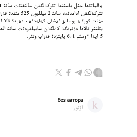
مذندا كوبئنة بوسانؤ ءذشئن كةلةدئ»، دةيدئ قالا ا
5 ايدا ءوسئم 6،1 پايئزدئ قذراپ وتئر.
без автора
اۆتور