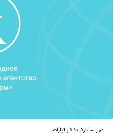
دةپ حابارلايدئ قازاقپارات.