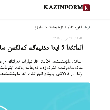
KAZINFORM
ترەند:
اقوردا
تاعايىنداۋ
وقيعا
2026-سايلاۋ
15:49, 24 ماۋسىم 2010
الماتئدا 5 ايدا دذنيةگة كةلگةن سابيلةر سانئ 6،1 پايئزعا ذلعايدئ
الماتئ. ماؤسئمنئث 24-ئ. قازاقپار
وتكةن قالالالئق پروكؤراتؤرانئث القا ماجئلئسئندة