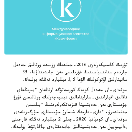
تۇرىك كاسىپكەرلەرى 2016-جىلدىڭ وزىندە ورتالىق جەدەل
جاردەم ستانتسياسىنىڭ قۇرىلىسى مەن جابدىقتاۋعا، 35
سانيتارلىق اۆتوكولىك الۋعا 3,5 ميلليارد تەڭگە بولمەك.
سونداي-اق جەدەل كومەك كورسەتۋگە ارنالعان ءبىرىڭعاي
قالالىق اقپاراتتىق-ساراپتامالىق ديسپەچەرلىك ورتالىعىن قۇرۋ
جۇمىستارى مەن مەديتسينا قىزمەتكەرلەرىنىڭ ءبىلىمىن
جەتىلدىرۋ، ءدارى-دارمەك شىعارۋ جۇمىستارى جۇرگىزىلەدى.
سونداي-اق كومپانيا 2020-جىلى 2 ميلليارد تەڭگە قارجىنى
رەانيموبيل مەن مەديتسينالىق جابدىقتاردى جاڭارتۋعا بولمەك.