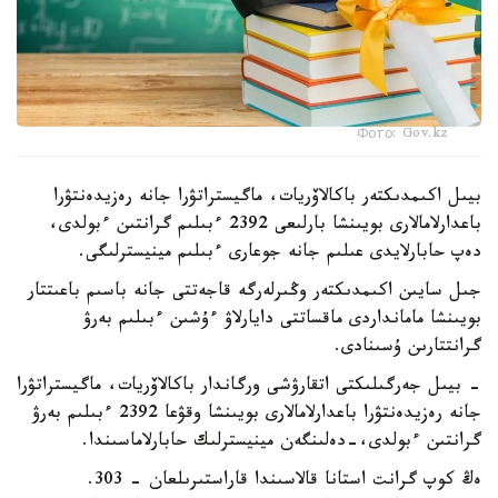
Фото: Gov.kz
بيىل اكىمدىكتەر باكالاۆريات، ماگيستراتۋرا جانە رەزيدەنتۋرا
باعدارلامالارى بويىنشا بارلىعى 2392 ءبىلىم گرانتىن ءبولدى،
دەپ حابارلايدى عىلىم جانە جوعارى ءبىلىم مينيسترلىگى.
جىل سايىن اكىمدىكتەر وڭىرلەرگە قاجەتتى جانە باسىم باعىتتار
بويىنشا مامانداردى ماقساتتى دايارلاۋ ءۇشىن ءبىلىم بەرۋ
گرانتتارىن ۇسىنادى.
- بيىل جەرگىلىكتى اتقارۋشى ورگاندار باكالاۆريات، ماگيستراتۋرا
جانە رەزيدەنتۋرا باعدارلامالارى بويىنشا وقۋعا 2392 ءبىلىم بەرۋ
گرانتىن ءبولدى،-دەلىنگەن مينيسترلىك حابارلاماسىندا.
ەڭ كوپ گرانت استانا قالاسىندا قاراستىرىلعان - 303.