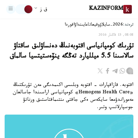
KAZINFORM
ق ز
ترەند:
2026-سايلاۋ
وقيعا
تاعايىنداۋ
اقوردا
08:08, 15 قاڭتار 2016
تۇرىك كومپانياسى اقتوبەنىڭ دەنساۋلىق ساقتاۋ
سالاسىنا 5.5 ميلليارد تەڭگە ينۆەستيتسيا سالماق
اقتوبە. قازاقپارات - اقتوبە وبلىسى اكىمدىگى مەن تۇرىكتىڭ
«Hemogens Health Care» كومپانياسى اراسىندا جاسالعان
مەموراندۋمعا سايكەس ەكى جاقتى ىنتىماقتاستىق ورناتۋ
جوسپارلانىپ وتىر.