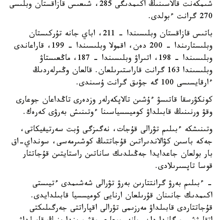
شىمكەنت قالاسىنىڭ اكىمدىگى 285، شىعىس قازاقستان وبلىسى
270 گرانت ءبولدى.
باتىس قازاقستان وبلىسىندا – 211، اباي جانە تۇركىستان
وبلىستارىندا – 200 دەن، اقمولا وبلىسىندا – 199، قاراعاندى
وبلىسىندا – 198، اتىراۋ وبلىسىندا – 187، ماڭعىستاۋ
وبلىسىندا 163 گرانت قاراستىرىلعان. قالعان وڭىرلەردىڭ
ءارقايسىسى 100 گە جۋىق گرانت ۇسىندى.
كونكۋرسقا قاتىسۋ ءۇشىن تالاپكەرلەر وزدەرى تاڭداعان جوعارى
وقۋ ورنىنىڭ قابىلداۋ كوميسسياسىنا ءوتىنىش بەرۋى كەرەك.
وتىنىشكە ءبىلىم تۋرالى قۇجات، نەگىزگى ۇبت سەرتيفيكاتى،
جەكە باسىن كۋالاندىراتىن قۇجاتتىڭ كوشىرمەسى، سونداي-اق
بار بولعان جاعدايدا جەڭىلدىك ساناتىن راستايتىن قۇجاتتار
قوسا تاپسىرىلادى.
- ءبىلىم بەرۋ گرانتتارىن بەرۋ تۋرالى شەشىمدى ءتيىستى
اكىمدىك جانىنان قۇرىلعان ارنايى كوميسسيا قابىلدايدى.
قۇجاتتاردى قابىلداۋ مەرزىمى تۋرالى اقپاراتتى جەرگىلىكتى