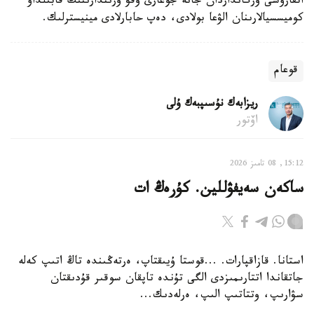
اتقارۋشى ورگانداردان جانە جوعارى وقۋ ورىندارىنىڭ قابىلداۋ
كوميسسيالارىنان الۋعا بولادى، دەپ حابارلادى مينيسترلىك.
قوعام
ريزابەك نۇسىپبەك ۇلى
اۆتور
15:12, 08 تامىز 2026
ساكەن سەيفۋللين. كۇرەڭ ات
استانا. قازاقپارات. ...قوستا ۇيىقتاپ، ەرتەڭىندە تاڭ اتىپ كەلە
جاتقاندا اتتارىمىزدى الگى تۇندە تاپقان سوقىر قۇدىقتان
سۋارىپ، وتتاتىپ الىپ، ەرلەدىك...