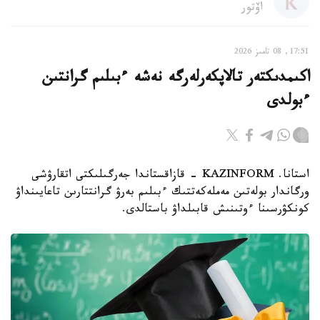
اۆتور
17:51, 08 تامىز 2026
اكىمدىكتەر تالاپكەرلەرگە نەشە ءبىلىم گرانتىن
ءبولدى
استانا. KAZINFORM - قازاقستاندا جەرگىلىكتى اتقارۋشى
ورگاندار بولەتىن مەملەكەتتىك ءبىلىم بەرۋ گرانتتارىن تاعايىنداۋ
كونكۋرسىنا ءوتىنىش قابىلداۋ باستالدى.