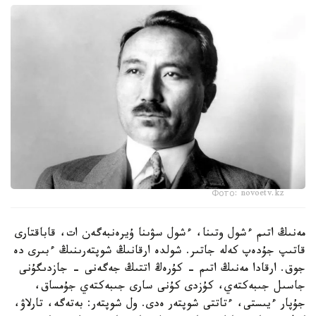
Фото: novoetv.kz
مەنىڭ اتىم ءشول وتىنا، ءشول سۋىنا ۇيرەنبەگەن ات، قاباقتارى
قاتىپ جۇدەپ كەلە جاتىر. شولدە ارقانىڭ شوپتەرىنىڭ ءبىرى دە
جوق. ارقادا مەنىڭ اتىم - كۇرەڭ اتتىڭ جەگەنى - جازدىگۇنى
جاسىل جىبەكتەي، كۇزدى كۇنى سارى جىبەكتەي جۇمساق،
جۇپار ءيىستى، ءتاتتى شوپتەر ەدى. ول شوپتەر: بەتەگە، تارلاۋ،