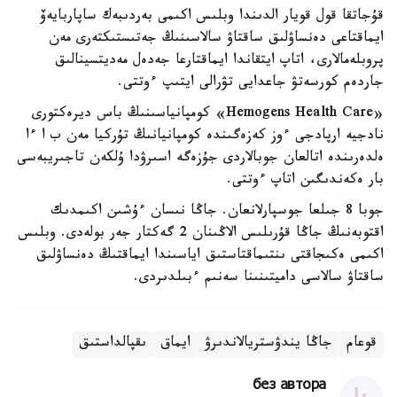
قۇجاتقا قول قويار الدىندا وبلىس اكىمى بەردىبەك ساپاربايەۆ
ايماقتاعى دەنساۋلىق ساقتاۋ سالاسىنىڭ جەتىستىكتەرى مەن
پروبلەمالارى، اتاپ ايتقاندا ايماقتارعا جەدەل مەديتسينالىق
جاردەم كورسەتۋ جاعدايى تۋرالى ايتىپ ءوتتى.
«Hemogens Health Care» كومپانياسىنىڭ باس ديرەكتورى
نادجيە ارپادجى ءوز كەزەگىندە كومپانيانىڭ تۇركيا مەن ب ا ءا
ەلدەرىندە اتالعان جوبالاردى جۇزەگە اسىرۋدا ۇلكەن تاجىريبەسى
بار ەكەندىگىن اتاپ ءوتتى.
جوبا 8 جىلعا جوسپارلانعان. جاڭا نىسان ءۇشىن اكىمدىك
اقتوبەنىڭ جاڭا قۇرىلىس الاڭىنان 2 گەكتار جەر بولەدى. وبلىس
اكىمى ەكىجاقتى ىنتىماقتاستىق اياسىندا ايماقتىڭ دەنساۋلىق
ساقتاۋ سالاسى داميتىنىنا سەنىم ءبىلدىردى.
قوعام
جاڭا يندۋستريالاندىرۋ
ايماق
ىقپالداستىق
без автора