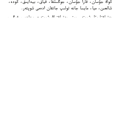
كوك جۋسان، قارا جۋسان، جوڭىشقا، قياق، بيدايىق، كودە،
شالعىن، ميا، مايسا جانە تولىپ جاتقان ادەمى شوپتەر.
بەتپاقتا بۇل شوپتەر جوق. بەتپاقتىڭ شوپتەرى سەلدىر، قوڭىر،
سۇر، قۋارعان، سوياۋلانعان قاتتى، قوڭىرسۇر وسىمدىك. ول
شوپتەر: سوياۋ جۋسان، قارا قوڭىر جۋسان، يزەن، ەبەلەك.
راس، كوكپەك پەن جۋسان ارقادا دا بار. بەتپاقتا دا بار.
ارقانىڭ سۋى كوبىنەسە تۇشى، ءتاتتى، تۇنىق سۋ جانە ونداي
سۋلار كوپ. ۇلكەن شالقار ايدىن كولدەر، ۇزىن اققان وزەندەر،
تاۋدان، ادىردان سىلدىراپ اققان كۇمىس سۋلى بۇلاقتار، كوك
شالعىندى، ءمولدىر سۋلى تومارلار ءتاتتى سۋىق سۋلى قۇدىقتار
ارقانىڭ جان- جانۋارلارىنىڭ سۇيگەن، ۇيرەنگەن سۋسىنى.
بەتپاقتا سۋ سيرەك كەزدەسەدى. ول سۋدىڭ ءوزى تاپشى جانە
ءدامى دە باسقالاۋ بولادى. ول سۋلار كوبىنەسە سول، اندا- ساندا
ءبىر جەردە، سوقىردىڭ كوزىندەي سىعىرايعان ناشار قۇدىقشالار
بولادى...
ىلعي ءجۇرىس بولعان سوڭ، جەيتىن ءشوبى، ىشەتىن سۋى
ناشار بولعان، التى اي مىنسە ارىماس وتتى كوز كۇرەڭ اتتىڭ