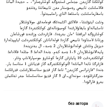
كولئكتئ گازبةن جذمئس ئستةؤگة كوشئرةمئز"، - دةيدئ الماتئ
قالاسئنئث تابيعي رةسؤستار مةن تابيعاتتئ رةتتةؤ
باسقارماسئنئث باستئعئ التاي راحئمبةتوأ.
ونئث ايتؤئنشا، قالالئق اكئمدئك قوعامدئق جولاؤشئلار
تاسئمالداؤ بايقاؤلارئندا كوممؤنالدئق كولئكتةردئ گازعا
كوشئرؤگة ايرئقشا ءمان بةرةدئ. قازئردئث وزئندة قورشاعان
ورتانئ لاستاؤدا تابيعي گازدئ قولداناتئن كولئكتةردئث ايئپپذلدارئ
ديزةل وتئنئن قولدانؤشئلاردان 2 ةسة، ال بةنزيندئ
پايدالانؤشئلاردان 1،5 ةسة كةم. ةندئ الداعئ 5 جئلدا قالاداعئ
كولئكتةردئث 10 پايئزئن گازعا كوشئرؤ جوسپارلانئپ وتئر.
قازئرگئ تاثدا الماتئدا اأتوكولئكتةرگة گاز قذياتئن 1 ستانسئ بار.
ةندئ "قازترانس گازبةن" تاعئ گاز قذيؤ ستانسئلارئنئث قذرئلئسئ
جذرگئزئلؤدة. سونداي-اق 5 گاز قذيؤ ستانسئسئنا جةر تةلئمئن
بةرؤ قارالؤدا.
без автора