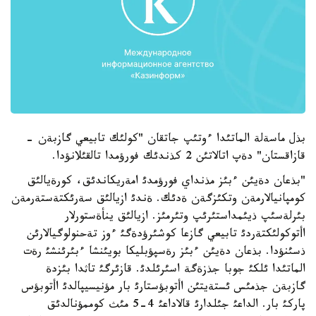
بذل ماسةلة الماتئدا ءوتئپ جاتقان "كولئك تابيعي گازبةن -
قازاقستان" دةپ اتالاتئن 2 كذندئك فورؤمدا تالقئلانؤدا.
"بذعان دةيئن ءبئز مذنداي فورؤمدئ امةريكاندئق، كورةيالئق
كومپانيالارمةن وتكئزگةن ةدئك. ةندئ ازيالئق سةرئكتةستةرمةن
بئرلةسئپ ذيئمداستئرئپ وتئرمئز. ازيالئق ينأةستورلار
اأتوكولئكتةردئ تابيعي گازعا كوشئرؤدةگئ ءوز تةحنولوگيالارئن
ذسئنؤدا. بذعان دةيئن ءبئز رةسپؤبليكا بويئنشا ءبئرئنشئ رةت
الماتئدا ئلكئ جوبا جذزةگة اسئرئلدئ. قازئرگئ تاثدا بئزدة
گازبةن جذمئس ئستةيتئن اأتوبؤستارئ بار مؤنيسيپالدئ اأتوبؤس
پاركئ بار. الداعئ جئلدارئ قالاداعئ 4-5 مئث كوممؤنالدئق