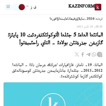
KAZINFORM
ق ز
ترەند:
2026-سايلاۋ
وقيعا
تاعايىنداۋ
اقوردا
08:45, 19 تامىز 2011
الماتئدا الداعئ 5 جئلدا اأتوكولئكتةردئث 10 پايئزئ
گازبةن جذرةتئن بولادئ - التاي راحئمبةتوأ
الماتئ. 19- تامئز. قازاقپارات /ةرلئك ةرجان ذلئ/ - الماتئدا
2012-2013- جئلدارئ جانارمايمةن جذرةتئن كوممؤنالدئق
كولئكتةر گازعا كوشئرئلةدئ.