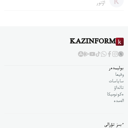
اۆتور
KAZINFORM
بوليمدەر
وقيعا
ساياسات
تالداۋ
ەكونوميكا
الەمدە
ءبىز تۋرالى