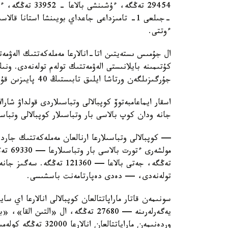
ءوتتى.
ال جۇمىس ىستەيتىن اتا-انالارعا مەملەكەتتىك الەۋمەت
كۇتىمىنە بايلانىستى الەۋمەتتىك تولەم تولەنەدى. ون
جۇرگىزىلگەن ورتاشا ايلىق تابىستىڭ 40 پايىزىن قۇرايدى.
اسقار ايماعامبەتوۆ كوپبالالى وتباسىلاردى قولداۋ شارا
جانە ودان كوپ بالاسى بار وتباسىلار كوپبالالى وتباس
— كوپبالالى وتباسىلارعا ارنالعان مەملەكەتتىك جاردە
تولەنەدى، — دەدى دەپارتامەنت باسشىسى.
سونىمەن قاتار ماراپاتتالعان كوپبالالى انالارعا اي 
وردەنىمەن ماراپاتتالعان انالارعا 32000 تەڭگە كولەمىندە جاردەماقى تولەنەدى.