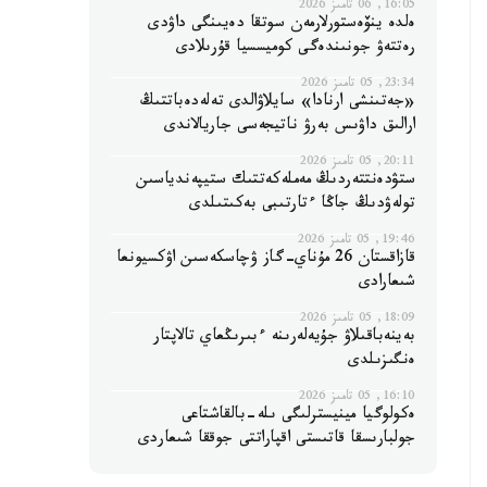
16:05, 06 تامىز 2026
ەلدە ينۆەستورلارمەن سوتقا دەيىنگى داۋدى
رەتتەۋ جونىندەگى كوميسسيا قۇرىلادى
23:34, 05 تامىز 2026
«جەتىنشى ارنادا» سايلاۋالدى تەلەدەباتتىڭ
ارالىق داۋىس بەرۋ ناتيجەسى جاريالاندى
20:11, 05 تامىز 2026
ستۋدەنتتەردىڭ مەملەكەتتىك ستيپەندياسىن
تولەۋدىڭ جاڭا ءتارتىبى بەكىتىلدى
19:46, 05 تامىز 2026
قازاقستان 26 مۇناي-گاز ۋچاسكەسىن اۋكسيونعا
شىعارادى
18:09, 05 تامىز 2026
بەينەباقىلاۋ جۇيەلەرىنە ءبىرىڭعاي تالاپتار
ەنگىزىلدى
16:10, 05 تامىز 2026
ەكولوگيا مينيسترلىگى ىلە-بالقاشتاعى
جولبارىسقا قاتىستى اقپاراتتى جوققا شىعاردى