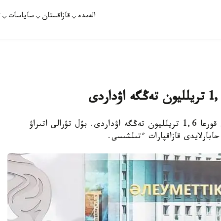
الەمدە
قازاقستان
ساياسات
ت
استانا. قازاقپارات - اتىراۋ وبلىسى 5 ايدا ۇلتتىق قورعا 1,6 تريلليون تەڭگە اۋداردى. بۇل تۋرالى اتىراۋ
بارلايدى قازاقپارات ءتىلشىسى.