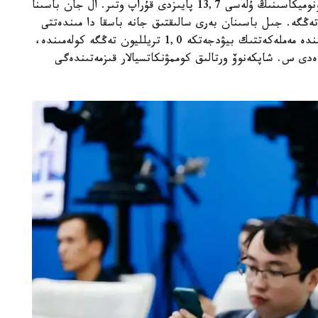
رەسپۋبليكانىڭ جالپى ىشكى ونىمىندەگى وبلىس ەكونوميكاسىنىڭ ۇلەسى 13,7 پايىزدى قۇراپ وتىر. ال جان باسىنا
پى وڭىرلىك ءونىم - 20,5 ميلليون تەڭگە. جىل باسىنان بەرى سالىقتىق جانە باسقا دا مىندەتتى
تۇسىمدەر 2,6 تريلليون تەڭگەنى قۇرادى. ونىڭ ىشىندە مەملەكەتتىك بيۋدجەتكە 1,0 تريلليون تەڭگە كولەمىندە،
لدى»، - دەدى س. شاپكەنوۆ ورتالىق كوممۋنكاتسيالار قىزمەتىندەگى