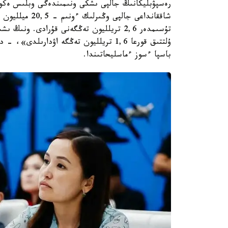
شاققانداعى جال
ۇلتتىق قورعا 1,6 تريلليون تەڭگە اۋدارى
باسپا ءسوز ءماسليحاتىندا.