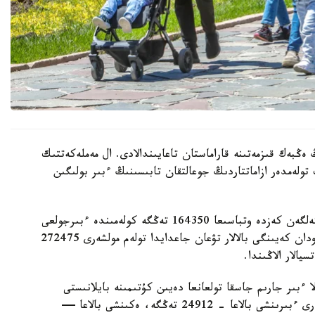
 ەڭبەك قىزمەتىنە قاراماستان تاعايىندالادى. ال مەملەكەتتىك
 تولەمدەر ازاماتتاردىڭ جوعالتقان تابىسىنىڭ ءبىر بولىگىن
- ءبىرىنشى، ەكىنشى جانە ءۇشىنشى بالا دۇنيەگە كەلگەن كەزدە وتباسىعا 164350 تەڭگە كولەمىندە ءبىرجولعى
مەملەكەتتىك جاردەماقى تولەنەدى. ءتورتىنشى جانە ودان كەيىنگى بالالار تۋعان جاعدايدا تولەم مولشەرى 272475
الار الاڭىندا.
ا ءبىر جارىم جاسقا تولعانعا دەيىن كۇتىمىنە بايلانىستى
مەملەكەتتىك جاردەماقى بەرىلەدى. بيىل ونىڭ مولشەرى ءبىرىنشى بالاعا - 24912 تەڭگە، ەكىنشى بالاعا —