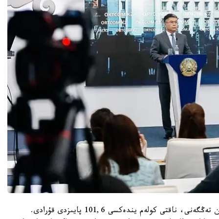
«2022 -جىلى جالپى وڭىرلىك ءونىم 14,1 تريلليون تەڭگەنى، ناقتى كولەم يندەكسى 101,6 پايىزدى قۇرادى.