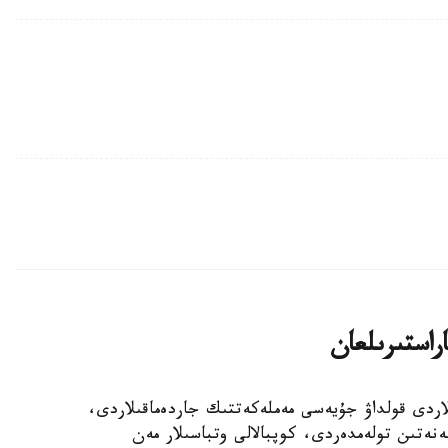
اراستىرىلعان
الالى وتباسىلاردى قولداۋ جۇيەسى مەملەكەتتىك جاردەماقىلاردى،
ەنەتىن تولەمدەردى، كوپبالالى وتباسىلار مەن