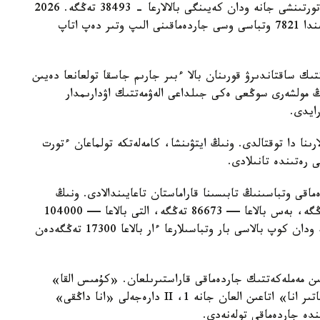
29454 تەڭگە، ءۇشىنشى بالاعا - 33952 تەڭگە، ءتورتىنشى جانە ودان كەيىنگى بالالارعا - 38493 تەڭگە. 2026
-جىلعى 1- تامىزداعى جاعداي بويىنشا استانا قالاسىندا 7821 وتباسى وسى جاردەماقىنى الىپ وتىر دەپ اتاپ
تىك ساقتاندىرۋ قورىنان بالا ءبىر جارىم جاسقا تولعانعا دەيىن
ىڭ مولشەرى سوڭعى ەكى جىلداعى الەۋمەتتىك اۋدارىمدار
لارىنا دا توقتالدى. ونىڭ ايتۋىنشا، كامەلەتكە تولماعان ءتورت
ى رەتىندە تانىلادى.
ماقى وتباسىنىڭ تابىسىنا قاراماستان تاعايىندالادى. ونىڭ
مولشەرى ءتورت بالاسى بار وتباسىلارعا — 69330 تەڭگە، بەس بالاعا — 86673 تەڭگە، التى بالاعا — 104000
تەڭگە، جەتى بالاعا — 121360 تەڭگە. سەگىز جانە ودان كوپ بالاسى بار وتباسىلارعا ءار بالاعا 17300 تەڭگەدەن
سايىن مەملەكەتتىك جاردەماقى قاراستىرىلعان. «كۇمىس القا»
يەگەرلەرىنە — 27680 تەڭگە، ال «التىن القا»، «باتىر انا» اتاعىن العان جانە 1، II دارەجەلى «انا داڭقى»