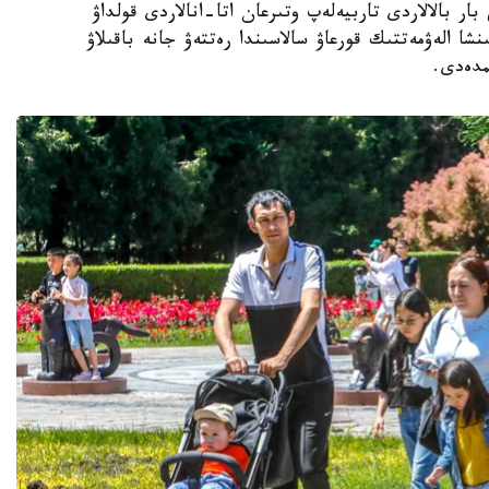
ار بالالاردى تاربيەلەپ وتىرعان اتا-انالاردى قولداۋ
نشا الەۋمەتتىك قورعاۋ سالاسىندا رەتتەۋ جانە باقىلاۋ
مدەدى.