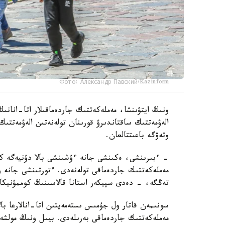
Фото: Александр Павский/Kazinform
ونىڭ ايتۋىنشا، مەملەكەتتىك جاردەماقىلار اتا-انانىڭ
الەۋمەتتىك ساقتاندىرۋ قورىنان تولەنەتىن الەۋمەتتىك
وتەۋگە باعىتتالعان.
تەڭگە، - دەدى سپيكەر استانا قالاسىنىڭ كوممۋنيكاتسي
سونىمەن قاتار ول جۇمىس ىستەمەيتىن اتا-انالارعا بال