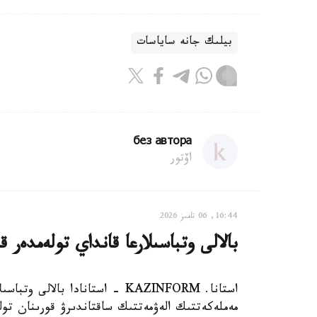
بيلىك جانە ساياسات
без автора
اۆتور
16:44, 06 تامىز 2026
بالالى وتباسىلارعا قانداي تولەمدەر ق
استانا. KAZINFORM - استانادا ب
مەملەكەتتىك الەۋمەتتىك ساقتاندىرۋ قورىنان تول