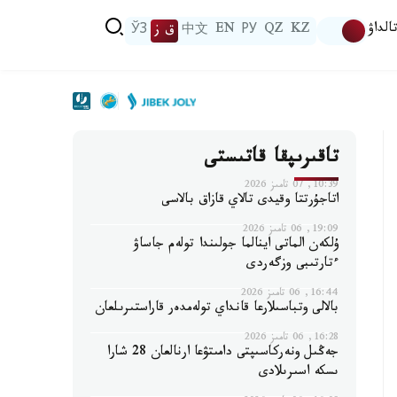
الداۋ
KZ
QZ
РУ
EN
中文
ق ز
ЎЗ
تاقىرىپقا قاتىستى
10:39, 07 تامىز 2026
اتاجۇرتتا وقيدى تالاي قازاق بالاسى
19:09, 06 تامىز 2026
ۇلكەن الماتى اينالما جولىندا تولەم جاساۋ
ءتارتىبى وزگەردى
16:44, 06 تامىز 2026
بالالى وتباسىلارعا قانداي تولەمدەر قاراستىرىلعان
16:28, 06 تامىز 2026
جەڭىل ونەركاسىپتى دامىتۋعا ارنالعان 28 شارا
ىسكە اسىرىلادى