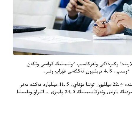
تار- مامىر ايلارىندا وڭىردەگى ونەركاسىپ ءونىمىنىڭ كولەمى وتكەن
«اتىراۋ وڭىرىندە مۇناي- گاز سالاسى دامىعان. بۇگىندە 22,4 ميلليون توننا مۇناي، 11,5 ميلليارد تەكشە مەتر
ىلەسپە مۇناي گازى ءوندىرىلدى. جالپى رەسپۋبليكامىزدىڭ بارلىق ونەركاسىبىنىڭ 24,5 پايىزى - اتىراۋ وبلىسىنا