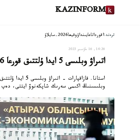
KAZINFORM
ترەند:
اقوردا
تاعايىنداۋ
وقيعا
2026-سايلاۋ
14:26, 16 ماۋسىم 2023
اتىراۋ وبلىسى 5 ايدا ۇلتتىق قورعا 1,6 تريلليون تەڭگە اۋداردى
وبلىسىنىڭ اكىمى سەرىك شاپكەنوۆ ايتتى، دەپ حا