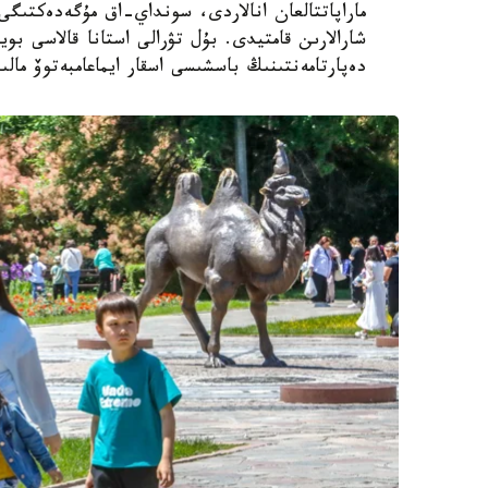
ماراپاتتالعان انالاردى، سونداي-اق مۇگەدەكتىگى ب
شارالارىن قامتيدى. بۇل تۋرالى استانا قالاسى بويى
دەپارتامەنتىنىڭ باسشىسى اسقار ايماعامبەتوۆ مالى