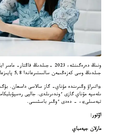
ونىڭ دەرەگىنشە، 2023 -جىلدىڭ قاڭ
جىلدىڭ وسى كەزەڭىمەن سالىستىرعاندا 5,8 پايىزعا ءوسىپ، 4,6 تريلليون تەڭگەنى قۇراپ وتىر.
تيەسىلى»، - دەدى ءوڭىر باسشىسى.
اۆتور:
مارلان جيەمباي