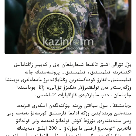
بۇل تۋرالى اشىق تالقىعا شىعارىلعان «ق ر كەيبىر زاڭنامالىق
اكتىلەرىنە قىلمىستىق، قىلمىستىق- پروتسەستىك جانە
قىلمىستىق-اتقارۋ كودەكستەرىن وڭتايلاندىرۋ ماسەلەلەرى بويىنشا
وزگەرىستەر مەن تولىقتىرۋلار ەنگىزۋ تۋرالى» زاڭ جوباسىندا
جازىلعان، دەپ حابارلايدى قازاقپارات ءتىلشىسى.
«باستىققا، سول سياقتى وزىنە جۇكتەلگەن اسكەري قىزمەت
مىندەتىن ورىندايتىن وزگە ادامعا قارسىلىق كورسەتۋ نەمەسە ونى
وسى مىندەتتەردى بۇزۋعا كۇش قولدانۋ نەمەسە ونى قولدانۋ
قاتەرىن ءتوندىرۋ ارقىلى ماجبۇرلەۋ – 200 ايلىق ەسەپتىك