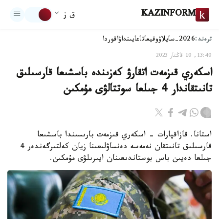
KAZINFORM
ق ز
ترەند:
2026-سايلاۋ
وقيعا
تاعايىنداۋ
اقوردا
13:40, 10 قاڭتار 2023
اسكەري قىزمەت اتقارۋ كەزىندە باسشىعا قارسىلىق
تانىتقاندار 4 جىلعا سوتتالۋى مۇمكىن
استانا. قازاقپارات - اسكەري قىزمەت بارىسىندا باسشىعا
قارسىلىق تانىتقان نەمەسە دەنساۋلىعىنا زيان كەلتىرگەندەر 4
جىلعا دەيىن باس بوستاندىعىنان ايىرىلۋى مۇمكىن.