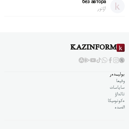
без автора
اۆتور
KAZINFORM
بوليمدەر
وقيعا
ساياسات
تالداۋ
ەكونوميكا
الەمدە