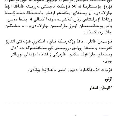
كورسەتكىشكە دەيىنگى مولشەردە ايىپپۇل سالۋعا نە سول مولشەردە
تۇزەۋ جۇمىستارىنا نە 50 تاۋلىككە دەيىنگى مەرزىمگە قاماققا الۋعا
جازالانادى. ال وسىنداي ارەكەتتەر ارقىلى باسشىنىڭ دەنساۋلىعىنا
ورتاشا اۋىرلىقتاعى زيان كەلتىرسە، وندا كىنالى 4 جىلعا دەيىن
باس بوستاندىعىنان ايىرۋ جازاسىمەن جازالانادى»، - دەلىنگەن
جاڭا رەداكسيادا.
سونىمەن قاتار، جاڭا وزگەرىسكە ساي، اسكەري قىزمەتتى اتقارۋ
كەزىندە باستىققا زورلىق-زومبىلىق كورسەتكەندەرگە دە ءدال
وسىنداي جازا قولدانىلادى. قازىرگى زاڭنامادا مۇنداي نورمالار
جوق.
قۇجات 23-قاڭتارعا دەيىن اشىق تالقىلاۋدا بولادى.
اۆتور
ءاليحان اسقار