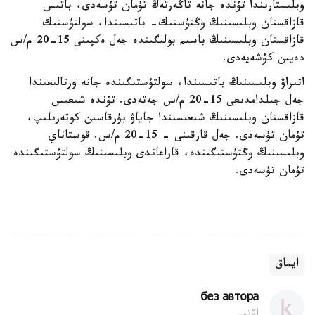
وبلىستارىندا تۇندە جانە تاڭەرتەڭ تۇمان تۇسەدى، باتىس
قازاقستان وبلىسىنىڭ وڭتۇستىك- باتىسىندا، سولتۇستىك
قازاقستان وبلىسىنىڭ باسىم بولىگىندە جەل ەكپىنى 15-20 م/س
دەيىن كۇشەيەدى.
اتىراۋ وبلىسىنىڭ باتىسىندا، سولتۇستىگىندە جانە ورتالىعىندا
جەل جىلدامدىعى 15-20 م/س جەتەدى. تۇندە شىعىس
قازاقستان وبلىسىنىڭ شىعىسىندا جاياۋ بۇرقاسىن كوتەرىلىپ،
تۇمان تۇسەدى. جەل قارقىنى - 15-20 م/س. قوستاناي
وبلىسىنىڭ وڭتۇستىگىندە، قاراعاندى وبلىسىنىڭ سولتۇستىگىندە
تۇمان تۇسەدى.
ايماق
без автора