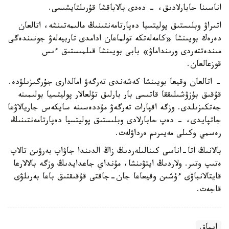
اناسىنا حابارلادىق، - دەدى بالاباقشا قۇرىلتايشىسى.
اتىراۋ وبلىستىق پوليتسيا دەپارتامەنتىنىڭ مالىمەتىنشە، اتالعان
دەرەك بويىنشا «كامەلەتكە تولماعان ادامدى تاربيەلەۋ جونىندەگى
مىندەتتەردى ورىنداماۋ» بابى بويىنشا قىلمىستىق ءىس
قوزعالعان.
- اتالعان وقيعا بويىنشا كەشەندى تەرگەۋ امالدارى جۇرگىزىلۋدە.
قۇقىق بۇزۋشىلىققا قاتىسى بار بارلىق تۇلعالار پوليتسيا بولىمىنە
جەتكىزىلدى. وزگە اقپارات تەرگەۋ مۇددەسىنە سايكەس جاريالاۋعا
جاتپايدى، - دەپ حابارلادى وبلىستىق پوليتسيا دەپارتامەنتىنىڭ
رەسمي وكىلى مەيىرىم ەرداۋلەت.
بالانىڭ اتا-اناسى كىنالىلەردىڭ زاڭ الدىندا جاۋاپ بەرۋىن تالاپ
ەتىپ وتىر. ولاردىڭ ايتۋىنشا، مۇنداي جاعدايدىڭ وزگە بالالارعا
قايتالانباۋى ءۇشىن وقيعاعا جان-جاقتى قۇقىقتىق باعا بەرىلۋى
قاجەت.
ايماق