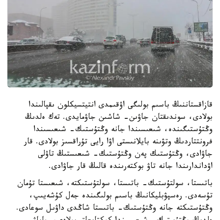
قازاقستاننىڭ باسىم بولىگى اۋقىمدى انتيتسيكلون ىقپالىندا
بولادى، سوندىقتان جاۋىن- شاشىن جاۋمايدى. تەك ەلدىڭ
وڭتۇستىگىندە، شىعىسىندا جانە وڭتۇستىك- شىعىسىندا
فرونتتاردىڭ وتۋىنە بايلانىستى اۋا رايى تۇراقسىز بولادى. قار
جاۋادى، وڭتۇستىك پەن وڭتۇستىك- شىعىستىڭ تاۋلى
اۋداندارىندا جانە تاۋ بوكتەرىندە قالىڭ قار جاۋادى.
باتىستا، سولتۇستىك- باتىستا، سولتۇستىكتە، شىعىستا تۇمان
تۇسەدى. رەسپۋبليكانىڭ باسىم بولىگىندە جەل كۇشەيىپ،
وڭتۇستىكتە جانە وڭتۇستىك- باتىستا شاڭدى داۋىل سوعادى.