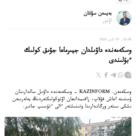
بەيسەن سۇلتان
اۆتور
10:08, 07 تامىز 2026
وسكەمەندە داۋىلدان جيىرماعا جۋىق كولىك
ءبۇلىندى
وسكەمەن. KAZINFORM - وسكەمەندە داۋىل سالدارىنان
ۇستىنە اعاش قۇلاپ، زاقىمدانعان اۆتوكولىكتەردىڭ يەلەرىنەن
ىشكى ىستەر ورگاندارىنا وتىنىشتەر ءالى ءتۇسىپ جاتىر.