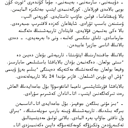
- دۇيسەنبى، سارسەنبى، بەيسەنبى، جۇما كۇندەرى ءتورت كۇن
بويى بالامدى قورلاعان. كورگەنىمدى ايتىپ جەتكىزە المايمىن.
بالا ۇيىقتاماسا، قولىن جاۋىپ تاستايدى. كورپەنى الىپ،
ۇستىنەن باسىپ تۇرادى. شايقاعان كەزدە لاقتىرىپ جىبەرەدى.
بالا ەكى بەتىمەن قۇلايدى. قايتادان تاربيەشىنىڭ ەتەگىنە
جارماسادى. تاماق ىشكىسى كەلسە، ونى دا بەرمەيدى، - دەدى
بالانىڭ اناسى جازيرا عابيدەن.
بالانىڭ جاقىندارىنىڭ ايتۋىنشا، تاربيەشى بۇعان دەيىن دە
ءىستى بولعان. دەگەنمەن بۇدان بالاباقشا باسشىلىعى حابارسىز.
وقيعا بولعان جەكەمەنشىك مەكتەپكە دەيىنگى ءبىلىم بەرۋ ۇيىمى
ءۇش اي بۇرىن اشىلعان. قازىر مۇندا 24 بالا تاربيەلەنەدى.
بالاباقشا قۇرىلتايشىسى ناعيما امانقوسوۆا بۇل جاعدايدىڭ العاش
رەت تىركەلگەنىن ايتىپ، اتا-انادان كەشىرىم سۇرادى.
- ءبىز مۇنى بىلگەن جوقپىز. بۇل جاعدايدى اتا-اناسىمەن
بىرگە بىلدىك. تاربيەشىنىڭ ۇيىنە بارىپ سويلەستىك، ءبىراق
ول ناقتى جاۋاپ بەرە المادى. بالانى تولىق مەديتسينالىق
تەكسەرۋدەن وتكىزۋگە كومەكتەسۋگە دايىن ەكەنىمىزدى اتا-