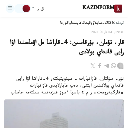
KAZINFORM
ق ز
ترەند:
2026-سايلاۋ
وقيعا
تاعايىنداۋ
اقوردا
09:31, 04 قاراشا 2021
قار، تۇمان، بۇرقاسىن: 4-قاراشا ەل اۋماعىندا اۋا
رايى قانداي بولادى
نۇر- سۇلتان. قازاقپارات - سينوپتيكتەر 4-قاراشا اۋا رايى
قانداي بولاتىنىن ايتتى، دەپ حابارلايدى قازاقپارات
«قازگيدرومەت» ر م ك باسپا ءسوز قىزمەتىنە سىلتەمە جاساپ.