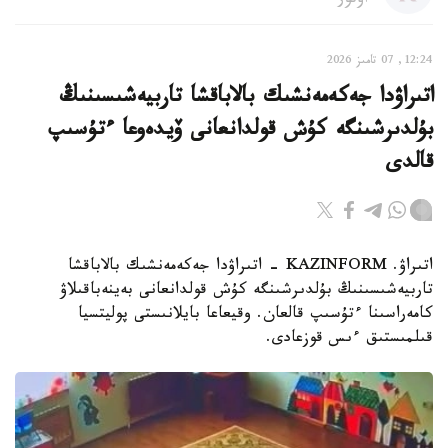
اۆتور
12:24, 07 تامىز 2026
اتىراۋدا جەكەمەنشىك بالاباقشا تاربيەشىسىنىڭ
بۇلدىرشىنگە كۇش قولدانعانى ۆيدەوعا ءتۇسىپ
قالدى
اتىراۋ. KAZINFORM - اتىراۋدا جەكەمەنشىك بالاباقشا
تاربيەشىسىنىڭ بۇلدىرشىنگە كۇش قولدانعانى بەينەباقىلاۋ
كامەراسىنا ءتۇسىپ قالعان. وقيعاعا بايلانىستى پوليتسيا
قىلمىستىق ءىس قوزعادى.