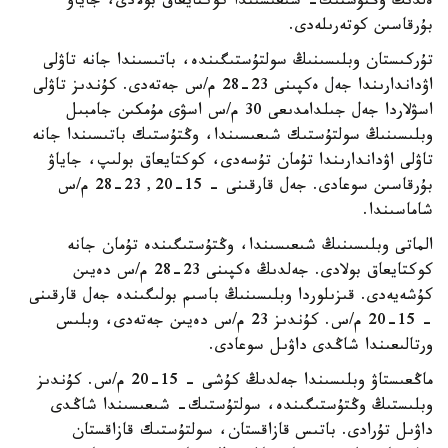
ەلدىڭ وڭتۇستىك- شىعىسىندا كوكتايعاق بولادى، جاياۋ
بۇرقاسىن كوتەرىلەدى.
تۇركىستان وبلىسىنىڭ سولتۇستىگىندە، باتىسىندا جانە تاۋلى
اۋداندارىندا جەل ەكپىنى 23-28 م/س جەتەدى. كۇندىز تاۋلى
اسۋلاردا جەل جىلدامدىعى 30 م/س اسۋى مۇمكىن جامبىل
وبلىسىنىڭ سولتۇستىك شىعىسىندا، وڭتۇستىك باتىسىندا جانە
تاۋلى اۋداندارىندا تۇمان تۇسەدى، كوكتايعاق بولىپ، جاياۋ
بۇرقاسىن سوعادى. جەل قارقىنى - 15-20, 23-28 م/س
شاماسىندا.
الماتى وبلىسىنىڭ شىعىسىندا، وڭتۇستىگىندە تۇمان جانە
كوكتايعاق بولادى. جەلدىڭ ەكپىنى 23-28 م/س دەيىن
كۇشەيەدى. قىزىلوردا وبلىسىنىڭ باسىم بولىگىندە جەل قارقىنى
- 15-20 م/س. كۇندىز 23 م/س دەيىن جەتەدى، وبلىس
ورتالىعىندا شاڭدى داۋىل سوعادى.
ماڭعىستاۋ وبلىسىندا جەلدىڭ كۇشى - 15-20 م/س. كۇندىز
وبلىستىڭ وڭتۇستىگىندە، سولتۇستىك- شىعىسىندا شاڭدى
داۋىل تۇرادى. باتىس قازاقستان، سولتۇستىك قازاقستان