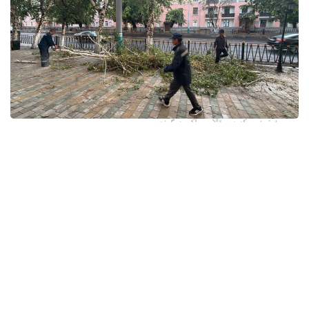
فوتو: وسكەمەن قالاسى اكىمدىگىنەن
قالا اكىمدىگىنىڭ مالىمەتىنشە، داۋىل كەزىندە ورتالىق
كوشەلەردە جەل 15 اعاشتى قۇلاتقان. ولاردىڭ ءبىرقاتارى جول
جيەگىندە تۇرعان اۆتوكولىكتەردىڭ ۇستىنە قۇلادى.
- قازىرگى ۋاقىتتا پوليتسياعا اعاشتاردىڭ قۇلاۋى سالدارىنان
كولىكتەرى زاقىمدانعان 17 اۆتوكولىك يەسىنەن ارىز ءتۇستى، -
دەپ حابارلادى شقو پوليتسيا دەپارتامەنتىنىڭ باسپا ءسوز
قىزمەتىنەن.
پوليتسياعا ءالى بارلىق زارداپ شەككەن كولىك يەلەرى جۇگىنىپ