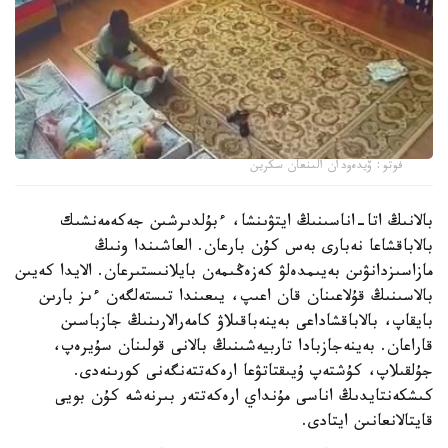
فوتو: ۆيدەودان الىنعان سكرين
بالانىڭ اتا-اناسىنىڭ ايتۋىنشا، ءبۇلدىرشىن جەكەمەنشىك
بالاباقشاعا نەبارى بەس كۇن بارعان. العاشىندا ونىڭ
مازاسىزدانۋىن بەيىمدەلۋ كەزەڭىمەن بايلانىستىرعان. الايدا كەيىن
بالاسىنىڭ قۇلاعىنان قان اعىپ، يىعىندا تىستەلگەن ءىز بارىن
بايقاپ، بالاباقشاداعى بەينەباقىلاۋ كامەرالارىنىڭ جازباسىن
قاراعان. بەينەجازبادا تاربيەشىنىڭ بالانى قولىنان سۇيرەپ،
جۇلقىلاپ، كۇشتەپ ۇيىقتاتۋعا ارەكەتتەنگەنى كورىنەدى.
كىشكەنتايدىڭ اناسى مۇنداي ارەكەتتەر بىرنەشە كۇن بويى
قايتالانعانىن ايتادى.