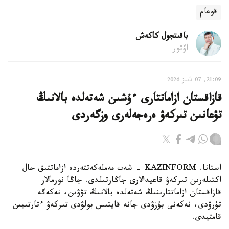
قوعام
باقىتجول كاكەش
اۆتور
21:09, 07 تامىز 2026
قازاقستان ازاماتتارى ءۇشىن شەتەلدە بالانىڭ
تۋعانىن تىركەۋ ەرەجەلەرى وزگەردى
استانا. KAZINFORM - شەت مەملەكەتتەردە ازاماتتىق حال
اكتىلەرىن تىركەۋ قاعيدالارى جاڭارتىلدى. جاڭا نورمالار
قازاقستان ازاماتتارىنىڭ شەتەلدە بالانىڭ تۋۋىن، نەكەگە
تۇرۋدى، نەكەنى بۇزۋدى جانە قايتىس بولۋدى تىركەۋ ءتارتىبىن
قامتيدى.