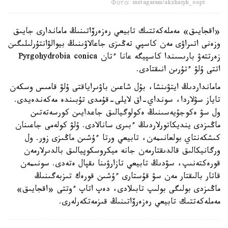
Фото: instagaram/akzhaiyk_oopt
«اقجايىق» مەملەكەتتىك تابيعي رەزەرۆاتىنىڭ ماماندارى جايىق
وزەنى اتىراۋى مەن كاسپي تەڭىزى جاعالاۋىنىڭ بيوالۋانتۇرلىلىگىن
زەرتتەۋ بارىسىندا كاسپيگە عانا ءتان Pyrgohydrobia conica
اتتى ۇلۋ ءتۇرىن انىقتادى.
مامانداردىڭ ايتۋىنشا، بۇل شاعىن باۋىراياقتى ۇلۋ قامىس وسكەن
تاياز سۋلاردا، سونداي-اق لايلى-قۇمدى تۇبىندە مەكەندەيدى.
ول سۋ ەكوجۇيەسىنىڭ ەكولوگيالىق جاعدايىن كورسەتەتىن
ماڭىزدى ينديكاتورلاردىڭ ءبىرى سانالادى. ۇلۋ كولەمى جاعىنان
كىشكەنتاي بولعانىمەن، تابيعي ورتا ءۇشىن ماڭىزى زور. ول
ورگانيكالىق قالدىقتارمەن جانە ميكروسكوپيالىق بالدىرلارمەن
قورەكتەنىپ، سۋدىڭ تابيعي تازارۋىنا ىقپال ەتەدى. سونىمەن
قاتار بالىقتار مەن سۋ قۇستارى ءۇشىن قورەك تىزبەگىنىڭ
ماڭىزدى بولىگى بولىپ تابىلادى، دەپ اتاپ ءوتتى «اقجايىق»
مەملەكەتتىك تابيعي رەزەرۆاتىنىڭ قىزمەتكەرلەرى.