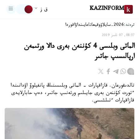
KAZINFORM
ق ز
ترەند:
2026-سايلاۋ
وقيعا
تاعايىنداۋ
اقوردا
08:57, 07 تامىز 2019
الماتى وبلىسى 4 كۇننەن بەرى دالا ورتىمەن
ارپالىسىپ جاتىر
تالدىقورعان. قازاقپارات - الماتى وبلىسىنىڭ پانفيلوۆ اۋدانىندا
ءتورت كۇننەن بەرى جايىلىم ورتەنىپ جاتىر، دەپ حابارلايدى
قازاقپارات ءتىلشىسى.