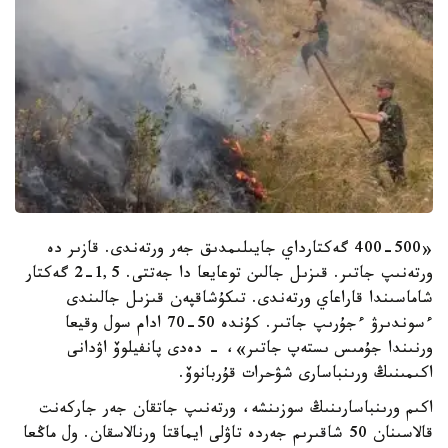
«400-500 گەكتارداي جايىلىمدىق جەر ورتەندى. قازىر دە
ورتەنىپ جاتىر. قىزىل جالىن توعايعا دا جەتتى. 1,5-2 گەكتار
شاماسىندا قاراعاي ورتەندى. تىكۇشاقپەن قىزىل جالىندى
ءسوندىرۋ ءجۇرىپ جاتىر. كۇندە 50-70 ادام سول وقيعا
ورنىندا جۇمىس ىستەپ جاتىر»، - دەدى پانفيلوۆ اۋدانى
اكىمىنىڭ ورىنباسارى شۋحرات قۇربانوۆ.
اكىم ورىنباسارىنىڭ سوزىنشە، ورتەنىپ جاتقان جەر جاركەنت
قالاسىنان 50 شاقىرىم جەردە تاۋلى ايماقتا ورنالاسقان. ول ماڭعا