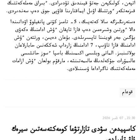
اتپەن، كولىكپەن جەتۋ قيىندىق تۋدىرادى. ءبىراق مەملەكەتتىك
قىزمەتكەر ءورتتىڭ اۋىل ايماقتارىنا قاۋپى جوق دەپ سەندىردى.
ەستەرىڭىزگە سالا كەتەيىك، 5- تامىز كۇنى پانفيلوۆ اۋدانىندا
دالا ءورتىن وشىرەمىن دەپ قازا تاپقان ءۇش ادامنىڭ ەكەۋى
بۇگىن جەر قوينىنا تاپسىرىلدى. بۇعان دەيىن، ورتتەن ءۇش
ادامنىڭ قازا تاۋىپ، 7 ادامنىڭ زارداپ شەككەنىن حابارلاعان
بولاتىنبىز. الماتى وبلىسى اكىمىنىڭ باسپا ءسوز حاتشىسى
عالىمۇرات جۇكەلدىڭ مالىمەتىنشە، مارقۇم بولعان ءۇش ازامات
مەملەكەتتىك ناگراداعا ۇسىنىلادى.
قوعام
21:30, 07 تامىز 2026
كاسپيدەن سۋدى تازارتۋعا كومەكتەسەتىن سيرەك