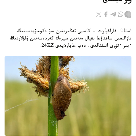
ۇلۋ تابىلدى
استانا. قازاقپارات - كاسپي تەڭىزىنەن سۋ ەكوجۇيەسىنىڭ
تازالىعىن ساقتاۋعا ىقپال ەتەتىن سيرەك كەزدەسەتىن ۇلۋلاردىڭ
ءبىر ءتۇرى انىقتالدى، دەپ حابارلايدى 24KZ.