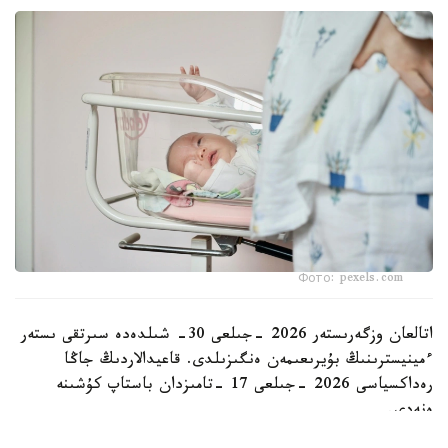
Фото: pexels.com
اتالعان وزگەرىستەر 2026 -جىلعى 30- شىلدەدە سىرتقى ىستەر
ءمينيسترىنىڭ بۇيرىعىمەن ەنگىزىلدى. قاعيدالاردىڭ جاڭا
رەداكسياسى 2026 -جىلعى 17 -تامىزدان باستاپ كۇشىنە
ەنەدى.
وزگەرىستەر بەس مەملەكەتتىك قىزمەتتى رەتتەيدى: