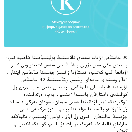
30 جاستاعى ازامات سەمەي قالاسىنىڭ پوليتسياسىنا شاعىمدانىپ،
وسىدان ەكى جىل بۇرىن ونشا تانىس ەمەس ادامدار ونى ءبىر
اۋدانعا الىپ كەتىپ، قىستاۋدا زاڭسىز جۇمىسقا سالعانىن ايتقان.
ءدال وسىنداي جاعداي وبلىس ورتالىعىنىڭ 40 جاستاعى
تۇرعىنىنىڭ باسىنان دا وتكەن. وسىدان بەس جىل بۇرىن ول
كوڭىلدى داستارقان باسىندا ءىشىپ-جەپ، ەرتەڭىندە
ءوڭىردىڭ ءبىر اۋدانىندا ەسىن جيعان. سودان بەرگى 5 جىلدا
ول شارۋا قوجالىعىندا قۇلدىقتا بولىپ، ءوز ەركىنەن تىس
جۇمىسقا سالىنعان. اقىرى ول اياق-قولىن ءۇسىتىپ، ەڭبەككە
جاراماي قالعاندا، كەرەكسىز زات قۇساتىپ كوشەگە لاقتىرىپ