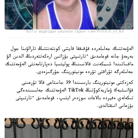
Фото: видеодан алынған скрин/ t.me/POLICE_of_KZ
الەۋمەتتىك جەلىلەردە قۇقىققا قايشى كونتەنتتىڭ تارالۋىنا جول
بەرمەۋ جانە قوعامدىق ءتارتىپتى بۇزاتىن ارەكەتتەردىڭ الدىن الۋ
ماقساتىندا شىمكەنت قالاسىنىڭ پوليتسيا دەپارتامەنتى الەۋمەتتىك
جەلىلەرگە تۇراقتى تۇردە مونيتورينگ جۇرگىزەدى.
كەزەكتى مونيتورينگ بارىسىندا 39 جاستاعى قالا تۇرعىنى
قۋانىشبەك ۋماربەكوۆتىڭ TikTok الەۋمەتتىك جەلىسىندەگى
تىكەلەي ەفيردە بالاعات سوزدەر ايتىپ، قوعامدىق ءتارتىپتى
بۇزعانى انىقتالدى.