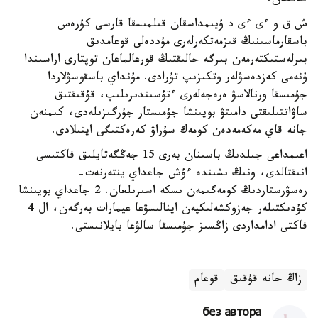
كەتكەن.
ش ق و ءى ءى د ۇيىمداسقان قىلمىسقا قارسى كۇرەس
باسقارماسىنىڭ قىزمەتكەرلەرى مۇددەلى قوعامدىق
بىرلەستىكتەرمەن بىرگە حالىقتىڭ قورعالماعان توپتارى اراسىندا
ۇنەمى كەزدەسۋلەر وتكىزىپ تۇرادى. مۇنداي باسقوسۋلاردا
جۇمىسقا ورنالاسۋ ەرەجەلەرى ءتۇسىندىرىلىپ، قۇقىقتىق
ساۋاتتىلىقتى دامىتۋ بويىنشا جۇمىستار جۇرگىزىلەدى، كىمنەن
جانە قاي مەكەمەدەن كومەك سۇراۋ كەرەكتىگى ايتىلادى.
اعىمداعى جىلدىڭ باسىنان بەرى 15 جەڭگەتايلىق فاكتىسى
انىقتالدى، ونىڭ ىشىندە ءۇش جاعداي ينتەرنەت-
رەسۋرستاردىڭ كومەگىمەن ىسكە اسىرىلعان. 2 جاعداي بويىنشا
كۇدىكتىلەر جەزوكشەلىكپەن اينالىسۋعا عيمارات بەرگەن، ال 4
فاكتى ادامداردى زاڭسىز جۇمىسقا سالۋعا بايلانىستى.
زاڭ جانە قۇقىق
قوعام
без автора