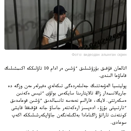
Фото: видеодан алынған скрин
اتالعان قۇقىق بۇزۋشىلىق ءۇشىن ەر ادام 10 تاۋلىككە اكىمشىلىك
قاماۋعا الىندى.
پوليتسيا الەۋمەتتىك جەلىلەردەگى تىكەلەي ەفيرلەر مەن وزگە دە
جاريالانىمدار زاڭ تالاپتارىنا سايكەس بولۋى ءتيىس ەكەنىن
ەسكەرتتى. لايك، قارالىم نەمەسە تانىمالدىق ءۇشىن قوعامدىق
ءتارتىپتى بۇزۋ، ادەپسىز ارەكەتتەر جاساۋ جانە قۇقىققا قايشى
كونتەنت تاراتۋ زاڭنامادا بەلگىلەنگەن جاۋاپكەرشىلىككە اكەپ
سوعادى.