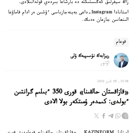
زاڭ سيفرلىق كەڭىستىكتە دە بارشاعا بىردەي قولدانىلادى.
استانادا Instagram-داعى بەينەجازباسى ءۇشىن ەر ادام قاماۋعا
الىنعانىن جازعان ەدىك.
قوعام
ريزابەك نۇسىپبەك ۇلى
اۆتور
15:08, 09 تامىز 2026
«قازاقستان حالقىنا» قورى 350 ءبىلىم گرانتىن
ءبولدى: كىمدەر ۇمىتكەر بولا الادى