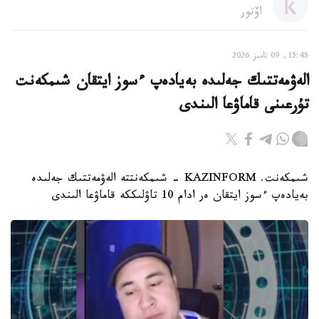
اۆتور
15:45, 09 تامىز 2026
الەۋمەتتىك جەلىدە بەيادەپ ءسوز ايتقان شىمكەنت
تۇرعىنى قاماۋعا الىندى
شىمكەنت. KAZINFORM - شىمكەنتتە الەۋمەتتىك جەلىدە
بەيادەپ ءسوز ايتقان ەر ادام 10 تاۋلىككە قاماۋعا الىندى