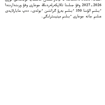
استانا. KAZINFORM - «قازاقستان حالقىنا» قوعامدىق قورى
2026-2027 وقۋ جىلىنا تالاپكەرلەردىڭ جوعارى وقۋ ورىندارىندا
ءبىلىم الۋىنا 350 ءبىلىم بەرۋ گرانتىن ءبولدى، دەپ حابارلايدى
عىلىم جانە جوعارى ءبىلىم مينيسترلىگى.
Коллаж: Kazinform / ИИ
گرانتقا اۋىلدىق ەلدى مەكەندەردەگى، شاعىن جانە
مونوقالالارداعى مەكتەپتەردىڭ 25 جاسقا دەيىنگى تۇلەكتەرى