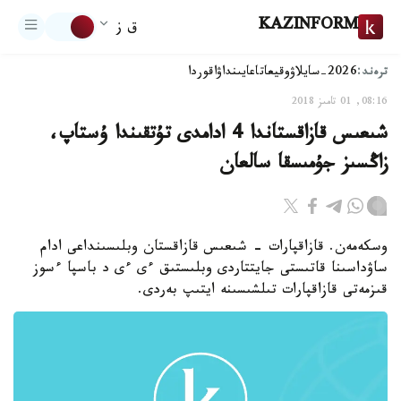
KAZINFORM
ق ز
ترەند:
2026-سايلاۋ
وقيعا
تاعايىنداۋ
اقوردا
08:16, 01 تامىز 2018
شىعىس قازاقستاندا 4 ادامدى تۇتقىندا ۇستاپ،
زاڭسىز جۇمىسقا سالعان
وسكەمەن. قازاقپارات - شىعىس قازاقستان وبلىسىنداعى ادام
ساۋداسىنا قاتىستى جايتتاردى وبلىستىق ءى ءى د باسپا ءسوز
قىزمەتى قازاقپارات تىلشىسىنە ايتىپ بەردى.