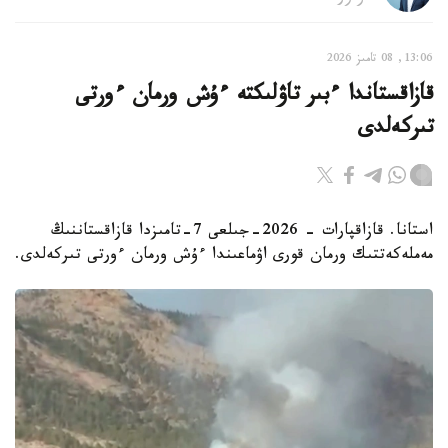
13:06, 08 تامىز 2026
قازاقستاندا ءبىر تاۋلىكتە ءۇش ورمان ءورتى
تىركەلدى
استانا. قازاقپارات - 2026-جىلعى 7-تامىزدا قازاقستاننىڭ
مەملەكەتتىك ورمان قورى اۋماعىندا ءۇش ورمان ءورتى تىركەلدى.