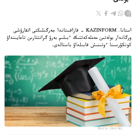
ءبولدى
استانا. KAZINFORM - قازاقستاندا جەرگىلىكتى اتقارۋشى
ورگاندار بولەتىن مەملەكەتتىك ءبىلىم بەرۋ گرانتتارىن تاعايىنداۋ
كونكۋرسىنا ءوتىنىش قابىلداۋ باستالدى.
Фото: Gov.kz