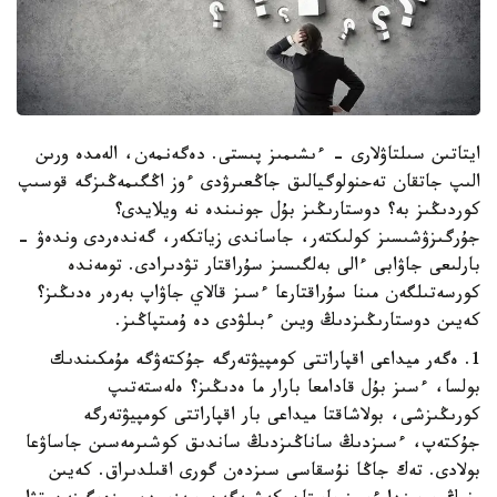
ايتاتىن سىلتاۋلارى - ءىشىمىز پىستى. دەگەنمەن، الەمدە ورىن
الىپ جاتقان تەحنولوگيالىق جاڭعىرۋدى ءوز اڭگىمەڭىزگە قوسىپ
كوردىڭىز بە؟ دوستارىڭىز بۇل جونىندە نە ويلايدى؟
جۇرگىزۋشىسىز كولىكتەر، جاساندى زياتكەر، گەندەردى وندەۋ -
بارلىعى جاۋابى ءالى بەلگىسىز سۇراقتار تۋدىرادى. تومەندە
كورسەتىلگەن مىنا سۇراقتارعا ءسىز قالاي جاۋاپ بەرەر ەدىڭىز؟
كەيىن دوستارىڭىزدىڭ ويىن ءبىلۋدى دە ۇمىتپاڭىز.
1. ەگەر ميداعى اقپاراتتى كومپيۋتەرگە جۇكتەۋگە مۇمكىندىك
بولسا، ءسىز بۇل قادامعا بارار ما ەدىڭىز؟ ەلەستەتىپ
كورىڭىزشى، بولاشاقتا ميداعى بار اقپاراتتى كومپيۋتەرگە
جۇكتەپ، ءسىزدىڭ ساناڭىزدىڭ ساندىق كوشىرمەسىن جاساۋعا
بولادى. تەك جاڭا نۇسقاسى سىزدەن گورى اقىلدىراق. كەيىن