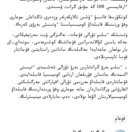
وبلىسىندا 163 گرانت قاراستىرىلعان. قالعان وڭىرلەردىڭ
ءارقايسىسى 100 گە جۋىق گرانت ۇسىندى.
كونكۋرسقا قاتىسۋ ءۇشىن تالاپكەرلەر وزدەرى تاڭداعان جوعارى
وقۋ ورنىنىڭ قابىلداۋ كوميسسياسىنا ءوتىنىش بەرۋى كەرەك.
وتىنىشكە ءبىلىم تۋرالى قۇجات، نەگىزگى ۇبت سەرتيفيكاتى،
جەكە باسىن كۋالاندىراتىن قۇجاتتىڭ كوشىرمەسى، سونداي-اق
بار بولعان جاعدايدا جەڭىلدىك ساناتىن راستايتىن قۇجاتتار
قوسا تاپسىرىلادى.
- ءبىلىم بەرۋ گرانتتارىن بەرۋ تۋرالى شەشىمدى ءتيىستى
اكىمدىك جانىنان قۇرىلعان ارنايى كوميسسيا قابىلدايدى.
قۇجاتتاردى قابىلداۋ مەرزىمى تۋرالى اقپاراتتى جەرگىلىكتى
اتقارۋشى ورگانداردان جانە جوعارى وقۋ ورىندارىنىڭ قابىلداۋ
كوميسسيالارىنان الۋعا بولادى، دەپ حابارلادى مينيسترلىك.
قوعام