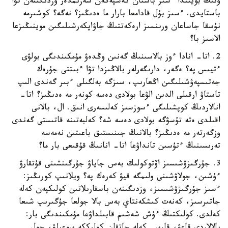
ونىڭ بويىندا ءسىز باستان كەشپەگەن سەزىمدەر وزدىگىنەن تۋا
باستايدى. ءسىز بۇل قادامعا بارار ما ەدىڭىز؟ نەگە؟ كوشىرمە
نۇسقا جاساعان ورىنسىز ارەكەتتىڭ جاۋاپكەرشىلىگىن موينىڭىزعا
الاسىز با؟
2. اتا- انادا ءوز بالاسىنىڭ گەنىن وڭدەۋ مۇمكىندىگى بولۋى
ءتيىس پە؟ ەگەر، دارىگەرلەر بالاڭىزدا تۋا ءبىتتى جۇرەك
جەتىسپەۋشىلىگىن اڭعارىپ، سىزگە بەلگىلى ءبىر گەندى الىپ
تاستاۋ ارقىلى الدىن الۋعا بولادى دەسە كونەر مە ەدىڭىز؟ اتا-
انالاردىڭ كوپشىلىگى ءسوزسىز كەلىسەرى انىق. ال، بالانى
اقىلدى ەتە تۇسۋگە بولادى دەسە شە؟ كەلبەتىنە قاتىستى گەندى
وزگەرتەر مە ەدىڭىز؟ بالانىڭ جىنىستىق باعىتىن نەمەسە
تەرىسىنىڭ ءتۇسىن تانداۋعا اتا- انانىڭ قۇقىعى بار ما؟
3. جۇرگىزۋشىسىز اۆتوكولىك بەس جاياۋ جۇرگىنشىنى قۇتقارۋ
ءۇشىن، جولاۋشىنى ولىمگە قيۋ كەرەك پە؟ ويلانىپ كورىڭىز:
ءسىز جۇرگىزۋشىسىز، وزدىگىنەن باسقارىلاتىن كولىكپەن كەلە
جاتىرسىز، كەنەت كىشكەنتاي بەس بالا جولعا جۇگىرىپ شىعا
كەلدى. كولىكتىڭ ءۇش شەشىم قابىلداۋعا مۇمكىندىگى بار: