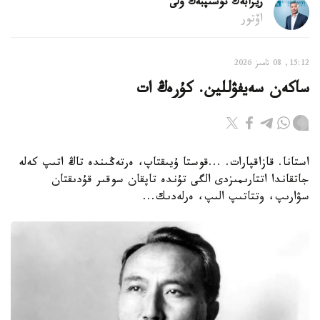
ريزابەك نۇسىپبەك ۇلى
اۆتور
15:12, 08 تامىز 2026
ساكەن سەيفۋللين. كۇرەڭ ات
استانا. قازاقپارات. ...قوستا ۇيىقتاپ، ەرتەڭىندە تاڭ اتىپ كەلە
جاتقاندا اتتارىمىزدى الگى تۇندە تاپقان سوقىر قۇدىقتان
سۋارىپ، وتتاتىپ الىپ، ەرلەدىك...