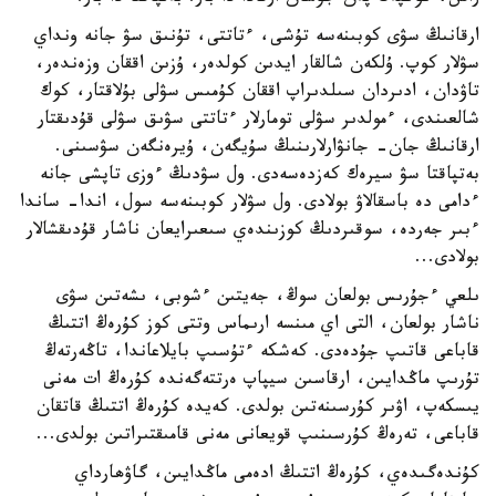
ارقانىڭ سۋى كوبىنەسە تۇشى، ءتاتتى، تۇنىق سۋ جانە ونداي
سۋلار كوپ. ۇلكەن شالقار ايدىن كولدەر، ۇزىن اققان وزەندەر،
تاۋدان، ادىردان سىلدىراپ اققان كۇمىس سۋلى بۇلاقتار، كوك
شالعىندى، ءمولدىر سۋلى تومارلار ءتاتتى سۋىق سۋلى قۇدىقتار
ارقانىڭ جان- جانۋارلارىنىڭ سۇيگەن، ۇيرەنگەن سۋسىنى.
بەتپاقتا سۋ سيرەك كەزدەسەدى. ول سۋدىڭ ءوزى تاپشى جانە
ءدامى دە باسقالاۋ بولادى. ول سۋلار كوبىنەسە سول، اندا- ساندا
ءبىر جەردە، سوقىردىڭ كوزىندەي سىعىرايعان ناشار قۇدىقشالار
بولادى...
ىلعي ءجۇرىس بولعان سوڭ، جەيتىن ءشوبى، ىشەتىن سۋى
ناشار بولعان، التى اي مىنسە ارىماس وتتى كوز كۇرەڭ اتتىڭ
قاباعى قاتىپ جۇدەدى. كەشكە ءتۇسىپ بايلاعاندا، تاڭەرتەڭ
تۇرىپ ماڭدايىن، ارقاسىن سيپاپ ەرتتەگەندە كۇرەڭ ات مەنى
يىسكەپ، اۋىر كۇرسىنەتىن بولدى. كەيدە كۇرەڭ اتتىڭ قاتقان
قاباعى، تەرەڭ كۇرسىنىپ قويعانى مەنى قامىقتىراتىن بولدى...
كۇندەگىدەي، كۇرەڭ اتتىڭ ادەمى ماڭدايىن، گاۋھارداي