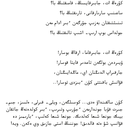
كۇرەڭ ات، جابىرقايسىڭ، قامىقتىڭ با؟
ساعىنىپ سارىارقانى، تارىقتىڭ با؟
تىنىشتىقتان بەزىپ جۇرگەن ءبىر ادام مەن
جولداس بوپ ارىپ- اشىپ تالىقتىڭ با؟
كۇرەڭ ات، جابىرقاما، ارقاڭ بوسار!
ۇيىردەن بولگەن تاعدىر قايتا قوسار!
جارقىراپ الدىڭنان اي، ماڭدايىڭنان،
قۋانىش باقىتتى كۇن ءبىزدى توسار!..
كۇن سالقىنداۋ ەدى... كوسىلگەن، ويلى- قىرلى، ەلسىز، جىم-
جىرت قۇبا جوندارمەن ءجۇرىپ وتىرىپ، ءبىر كولدەنەڭ جاتقان
بيىك جونعا شىعا كەلدىك. جونعا شىعا كەلىپ، ءبارىمىز دە
قۋانىپ شۋ ەتە قالدىق! جوننىڭ استى جازىق وي ەكەن. ويدا