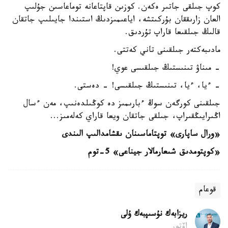
كوپ جىلقى جاتىر ەكەن. كوزىن قاپتاعانە توماعاسىن جۇلىپ
العان زارىققان بۇركىتشە، اياعىمىزدىڭ استىندا جايىلىپ جاتقان
قالىڭ جىلقىعا قاراپ تۇردىق.
مادىبەكتەر جىلقىنى تاني كەتتى.
- مىناۋ تىنىستىڭ جىلقىسى عوي!
- ءيا، ءيا، تىنىستىڭ جىلقىسى! - دەستى.
جىلقىنى كورگەن سوڭ ءبارىمىز دە كوڭىلدەنىپ، مەن ءسال
اڭىرايىڭقىراپ، جىلقى جاتقان ويعا قاراي كەلەمىز...
«ورال ساپارى» توپتاماسىنان ىقشامدالىپ الىندى
«كوپتومدىق شىعارمالار جيناعى» 5-توم
قوعام
ريزابەك نۇسىپبەك ۇلى
اۆتور