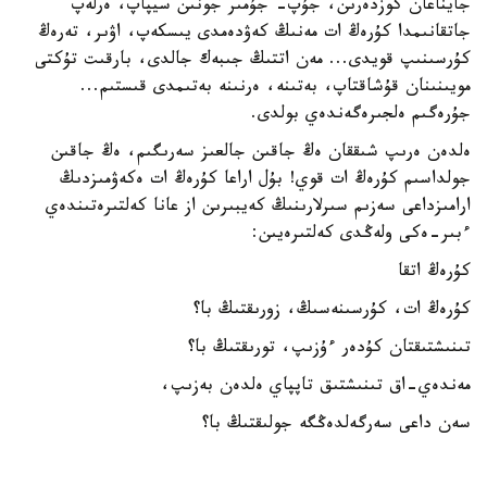
جايناعان كوزدەرىن، جۇپ- جۇمىر جونىن سيپاپ، ەرلەپ
جاتقانىمدا كۇرەڭ ات مەنىڭ كەۋدەمدى يىسكەپ، اۋىر، تەرەڭ
كۇرسىنىپ قويدى... مەن اتتىڭ جىبەك جالدى، بارقىت تۇكتى
مويىنىنان قۇشاقتاپ، بەتىنە، ەرنىنە بەتىمدى قىستىم...
جۇرەگىم ەلجىرەگەندەي بولدى.
ەلدەن ەرىپ شىققان ەڭ جاقىن جالعىز سەرىگىم، ەڭ جاقىن
جولداسىم كۇرەڭ ات قوي! بۇل اراعا كۇرەڭ ات ەكەۋمىزدىڭ
ارامىزداعى سەزىم سىرلارىنىڭ كەيبىرىن از عانا كەلتىرەتىندەي
ءبىر-ەكى ولەڭدى كەلتىرەيىن:
كۇرەڭ اتقا
كۇرەڭ ات، كۇرسىنەسىڭ، زورىقتىڭ با؟
تىنىشتىقتان كۇدەر ءۇزىپ، تورىقتىڭ با؟
مەندەي-اق تىنىشتىق تاپپاي ەلدەن بەزىپ،
سەن داعى سەرگەلدەڭگە جولىقتىڭ با؟