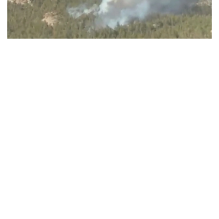
Видеодан алынған кадр
ءورتتىڭ بىرەۋى باتىس قازاقستان وبلىسىندا، تاعى ەكەۋى ۇلىتاۋ
جانە كوكشەتاۋ مەملەكەتتىك ۇلتتىق تابيعي پاركتەرىنىڭ
اۋماعىندا بولعان.
باتىس قازاقستان وبلىسىنداعى ءورت وشاعىن
«قازاۆياورمانقورعاۋ» رەسپۋبليكالىق مەملەكەتتىك قازىنالىق
كاسىپورنىنىڭ اۋە پاترۋلدەۋ توبى انىقتاعان. ءورت تۋرالى اقپارات
تۇسكەن بويدا ورمان مەكەمەلەرىنىڭ كۇشتەرى مەن قاجەتتى
تەحنيكاسى وقيعا ورنىنا جەدەل جىبەرىلدى.
ءورتتى سوندىرۋگە «قازاۆياورمانقورعاۋ» كاسىپورنىنىڭ اۋە ءورت
ءسوندىرۋ دەسانتشىلارى، سونداي-اق مەملەكەتتىك ورمان
كۇزەتىنىڭ قىزمەتكەرلەرى جۇمىلدىرىلدى. ناتيجەسىندە ءۇش