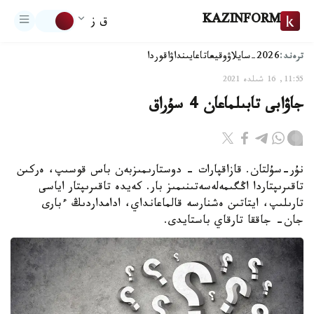
KAZINFORM
ق ز
ترەند:
2026-سايلاۋ
وقيعا
تاعايىنداۋ
اقوردا
11:55, 16 شىلدە 2021
جاۋابى تابىلماعان 4 سۇراق
نۇر-سۇلتان. قازاقپارات - دوستارىمىزبەن باس قوسىپ، ەركىن
تاقىرىپتاردا اڭگىمەلەسەتىنىمىز بار. كەيدە تاقىرىپتار اياسى
تارىلىپ، ايتاتىن ەشنارسە قالماعانداي، ادامداردىڭ ءبارى
جان- جاققا تارقاي باستايدى.