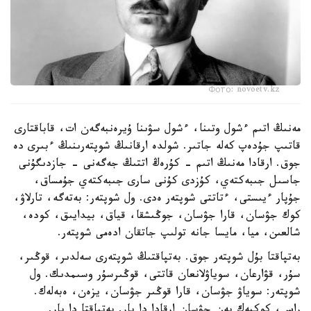
Фото: novoetv.kz
مەنىڭ اتىم ءشول وتىنا، ءشول سۋىنا ۇيرەنبەگەن ات، قاباقتارى
قاتىپ جۇدەپ كەلە جاتىر. شولدە ارقانىڭ شوپتەرىنىڭ ءبىرى دە
جوق. ارقادا مەنىڭ اتىم - كۇرەڭ اتتىڭ جەگەنى - جازدىگۇنى
جاسىل جىبەكتەي، كۇزدى كۇنى سارى جىبەكتەي جۇمساق،
جۇپار ءيىستى، ءتاتتى شوپتەر ەدى. ول شوپتەر: بەتەگە، تارلاۋ،
كوك جۋسان، قارا جۋسان، جوڭىشقا، قياق، بيدايىق، كودە،
شالعىن، ميا، مايسا جانە تولىپ جاتقان ادەمى شوپتەر.
بەتپاقتا بۇل شوپتەر جوق. بەتپاقتىڭ شوپتەرى سەلدىر، قوڭىر،
سۇر، قۋارعان، سوياۋلانعان قاتتى، قوڭىرسۇر وسىمدىك. ول
شوپتەر: سوياۋ جۋسان، قارا قوڭىر جۋسان، يزەن، ەبەلەك.
راس، كوكپەك پەن جۋسان ارقادا دا بار. بەتپاقتا دا بار.