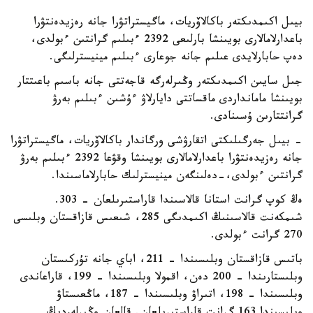
بيىل اكىمدىكتەر باكالاۆريات، ماگيستراتۋرا جانە رەزيدەنتۋرا
باعدارلامالارى بويىنشا بارلىعى 2392 ءبىلىم گرانتىن ءبولدى،
دەپ حابارلايدى عىلىم جانە جوعارى ءبىلىم مينيسترلىگى.
جىل سايىن اكىمدىكتەر وڭىرلەرگە قاجەتتى جانە باسىم باعىتتار
بويىنشا مامانداردى ماقساتتى دايارلاۋ ءۇشىن ءبىلىم بەرۋ
گرانتتارىن ۇسىنادى.
- بيىل جەرگىلىكتى اتقارۋشى ورگاندار باكالاۆريات، ماگيستراتۋرا
جانە رەزيدەنتۋرا باعدارلامالارى بويىنشا وقۋعا 2392 ءبىلىم بەرۋ
گرانتىن ءبولدى،-دەلىنگەن مينيسترلىك حابارلاماسىندا.
ەڭ كوپ گرانت استانا قالاسىندا قاراستىرىلعان - 303.
شىمكەنت قالاسىنىڭ اكىمدىگى 285، شىعىس قازاقستان وبلىسى
270 گرانت ءبولدى.
باتىس قازاقستان وبلىسىندا – 211، اباي جانە تۇركىستان
وبلىستارىندا – 200 دەن، اقمولا وبلىسىندا – 199، قاراعاندى
وبلىسىندا – 198، اتىراۋ وبلىسىندا – 187، ماڭعىستاۋ