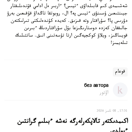
شەشىمدى كىم قابىلداۋى ءتيىس؟ ءاربىر ەل ادامي قۇندىلىقتار
جيىنتىعىن ۇسىنۋى ءتيىس پە؟ ال، روبوتقا تاڭداۋ قۇقىعىن بەرۋ
دۇرىس پا؟ سۇراقتار وتە قىزىق. كەيدە كۇندەلىكتى تىرلىكتەن
جالىققان كەزدە دوستارىڭىزعا بۇل سۇراقتاردىڭ ءبىرىن
قويساڭىز، ويلاۋ كوكجيەگىن ارتا تۇسەتىنى انىق. ساتتىلىك
تىلەيمىز!
قوعام
без автора
اۆتور
17:51, 08 تامىز 2026
اكىمدىكتەر تالاپكەرلەرگە نەشە ءبىلىم گرانتىن