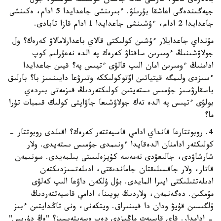
بالالاردى قاعۋ، قارسى كەلە جاتقان كولىككە سوعىلۋ، جول
جيەگىندەگى اعاشقا بۇرىلۋ. ءبىرىنشى جاعدايدا 5 ادام، ەكىنشى
جاعدايدا 2 ادام، ءۇشىنشى جاعدايدا 1 ادام قازا تابادى.
مۇنداي جاعدايلار ءۇشىن كولىكتى قالاي باعدارلامالاۋ كەرەك؟ ول
جولاۋشىنىڭ ءومىرىن ساقتاۋ كەرەك پە الدە نەعۇرلىم كوپ
ادامنىڭ ءومىرىن امان الىپ قالۋى ءتيىس پە؟ قيىن جاعدايدا
ءسىزدى ولىمگە قيتياتىن اۆتوكولىككە وتىرۋعا دايىنسىز با؟ بارلىق
باسقارۋسىز جۇمىس ىستەيتىن كولىكتەردىڭ قىزمەتى بىردەي
بولۋى ءتيىس پە الدە تەك جولاۋشىعا جاۋاپتى كولىك قىمبات تۇرا
ما؟
4. روبوتتارعا قانداي ادامي قاسيەتتەر كەرەك؟ اقىلدى روبوتتار -
كولىكتەر ادامنان الدەقايدا ءونىمدى جۇمىس ىستەيدى. ولار
شارشاۋدى، جالىعۋدى نەمەسە كۇيزەلىستى بىلمەيدى. سونىمەن
قاتار، ولار جاقسىلىقتان جاماندىقتى، ادىلەتسىزدىكتەن
ادىلەتتىلىكتى ايىرا المايدى. بۇل ۇلكەن داۋعا الىپ كەلۋى
مۇمكىن. دەگەنمەن، ولاردىڭ بويىنا، ادامي قاسيەتتەردىڭ
ۇلگىسىن قۇيۋ ودان دا قيىنىراق. ويتكەنى، ونى تاڭدايتىن ءبىز
- ادامدار. قاي قاسيەت ماڭىزدى دەپ ەسەپتەيسىز؟ "ەڭ دۇرىس"