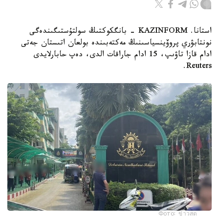
استانا. KAZINFORM - بانگكوكتىڭ سولتۇستىگىندەگى
نونتابۋري پروۆينسياسىنىڭ مەكتەبىندە بولعان اتىستان جەتى
ادام قازا تاۋىپ، 15 ادام جاراقات الدى، دەپ حابارلايدى
Reuters.
Фото: ข่าวสด