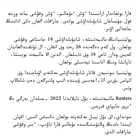
قازا بولعاندار اراسىندا ءۇش ءمۇعالىم، ءۇش وقۋشى جانە وزىنە
قول جۇمساعان شابۋىلداۋشى بولدى. جاراقات العان ەكى ادامنىڭ
جاعدايى اۋىر.
پوليتسيانىڭ مالىمەتىنشە، شابۋىلداۋشى 14 جاستاعى وقۋشى
بولعان. ول كەم دەگەندە 26 رەت وق اتقان، ال تۇتقىندالعاننان
كەيىن ودان تاعى 34 وق تابىلعان. الدىن الا مالىمەت بويىنشا،
تاپانشا ونىڭ اتاسىنا تيەسىلى بولعان.
پوليتسيا سونىمەن قاتار شابۋىلداۋشى مەكتەپ اۋماعىندا وق
اتپاس بۇرىن اتا-اجەسىن ۇيىندە اتىپ ولتىرگەن دەپ شامالاپ
وتىر.
Reuters مالىمەتىنشە، بۇل تايلاندتا 2022 -جىلدان بەرگى ەڭ
ءىرى جاپپاي قىرعىن.
سونداي-اق بۇل بيىل مەكتەپتە بولعان ەكىنشى اتىس: اقپان
ايىندا ەلدىڭ وڭتۇستىگىندە مۇعالىم قازا تاۋىپ، ءبىر وقۋشى
جاراقات الدى.