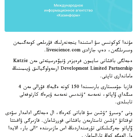
مۇندا كوكونىس سۋ استىندا ينجەنەرلىك قۇرىلعى كومەگىمەن
وسىرىلگەن، دەپ جازادى livescience.com.
ەجەلگى باقشانى سايمون فرەيزەر ۋنيۆەرسيتەتى مەن Katzie
Development Limited Partnership ارحەولوگيالىق ۇيىمىنىڭ
ماماندارى تاپتى.
قازبا جۇمىستارى بارىسىندا 150 كونە ەڭبەك قۇرالى مەن 4
مىڭداي ۆاپاتو، نەمەسە ءۇندىس نەمەسە ۇيرەك كارتوفەلى
تابىلدى.
ونى ءوسىرۋ ءۇشىن سۋ قاباتى كەرەك، ال ەجەلگى ادامدار سۋدى
توقتاتۋ ءۇشىن تاستارمەن باقشانى قوررشاعان. قازىرگى ۋاقىتتا
ۆاپاتو جەرگىلىكتى تۇرعىنداردىڭ اس مازىرىندە ءالى بار، الايدا
ول الەمگە كەڭ تارالماعان.