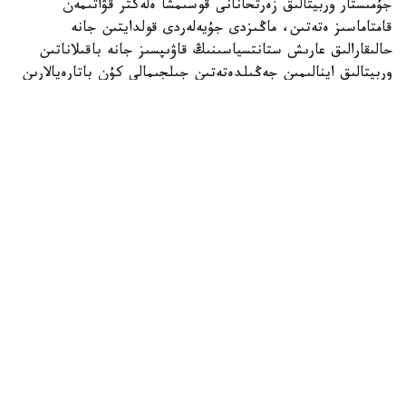
جۇمىستار وربيتالىق زەرتحانانى قوسىمشا ەلەكتر قۋاتىمەن
قامتاماسىز ەتەتىن، ماڭىزدى جۇيەلەردى قولدايتىن جانە
حالىقارالىق عارىش ستانتسياسىنىڭ قاۋىپسىز جانە باقىلاناتىن
وربيتالىق اينالىمىن جەڭىلدەتەتىن جىلجىمالى كۇن باتارەيالارىن
ورناتۋعا نەگىز جاسايدى.
بۇل عارىش ستانتسياسىن قۇراستىرۋ، تەحنيكالىق قىزمەت
كورسەتۋ جانە جاڭارتۋ باعدارلاماسىنىڭ بولىگى رەتىندە
جۇرگىزىلگەن 281-عارىشقا شىعۋ بولدى.
انيل مەنون ءۇشىن بۇل العاشقى عارىشقا شىعۋى بولسا،
دجەسسيكا مەيردىڭ وسىمەن التىنشى رەت ۇشتى.
وسىعان دەيىن NASA وربيتاعا العاشقى روبوتىن ۇشىرعانىن
حابارلادىق.
الەم
ريزابەك نۇسىپبەك ۇلى