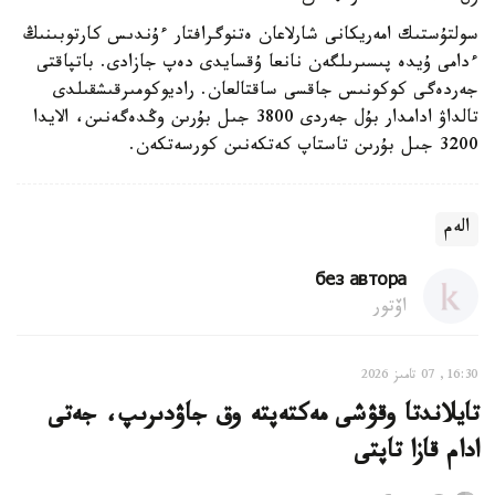
سولتۇستىك امەريكانى شارلاعان ەتنوگرافتار ءۇندىس كارتوبىنىڭ
ءدامى ۇيدە پىسىرىلگەن نانعا ۇقسايدى دەپ جازادى. باتپاقتى
جەردەگى كوكونىس جاقسى ساقتالعان. راديوكومىرقىشقىلدى
تالداۋ ادامدار بۇل جەردى 3800 جىل بۇرىن وڭدەگەنىن، الايدا
3200 جىل بۇرىن تاستاپ كەتكەنىن كورسەتكەن.
الەم
без автора
اۆتور
16:30, 07 تامىز 2026
تايلاندتا وقۋشى مەكتەپتە وق جاۋدىرىپ، جەتى
ادام قازا تاپتى