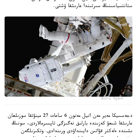
ستانتسياسىنىڭ سىرتىندا عارىشقا ۇشتى.
Фото: Space
دجەسسيكا مەير مەن انيل مەنون 6 ساعات 27 مينۋتقا سوزىلعان
عارىشقا شىعۋ كەزىندە بارلىق نەگىزگى تاپسىرمالاردى، سونىڭ
ىشىندە ەلەكتر قۋاتىن دايىنداۋدى ورىندادى. وتكىزىلگەن