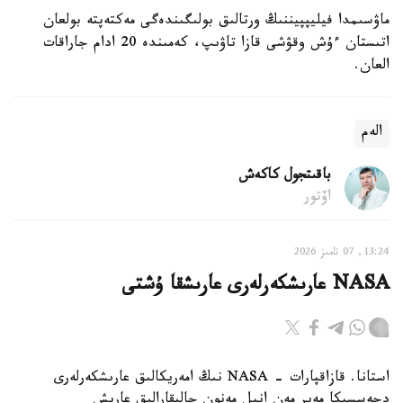
ماۋسىمدا فيليپپيننىڭ ورتالىق بولىگىندەگى مەكتەپتە بولعان
اتىستان ءۇش وقۋشى قازا تاۋىپ، كەمىندە 20 ادام جاراقات
العان.
الەم
باقىتجول كاكەش
اۆتور
13:24, 07 تامىز 2026
NASA عارىشكەرلەرى عارىشقا ۇشتى
استانا. قازاقپارات - NASA نىڭ امەريكالىق عارىشكەرلەرى
دجەسسيكا مەير مەن انيل مەنون حالىقارالىق عارىش