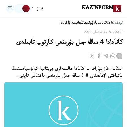
KAZINFORM
ق ز
ترەند:
2026-سايلاۋ
وقيعا
تاعايىنداۋ
اقوردا
07:17, 28 جەلتوقسان 2016
كانادادا 4 مىڭ جىل بۇرىنعى كارتوپ تابىلدى
استانا. قازاقپارات - كانادا عالىمدارى بريتانيا كولۋمبياسىنىڭ
باتپاقتى اۋماعىنان 3,8 مىڭ جىل بۇرىنعى باقشانى تاپتى.