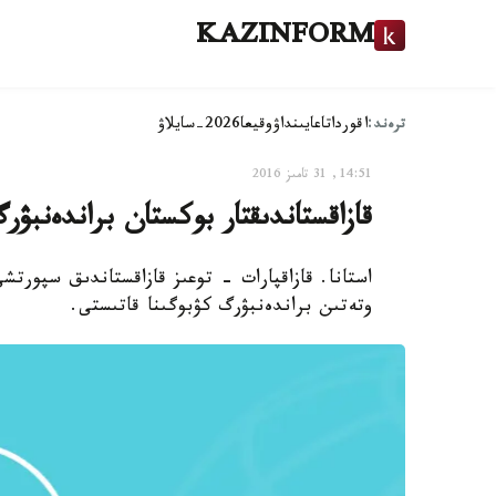
KAZINFORM
ترەند:
اقوردا
تاعايىنداۋ
وقيعا
2026-سايلاۋ
14:51, 31 تامىز 2016
قازاقستاندىقتار بوكستان براندەنبۋرگ كۋبوگىن
استانا. قازاقپارات - توعىز قازاقستاندىق سپورتش
وتەتىن براندەنبۋرگ كۋبوگىنا قاتىستى.