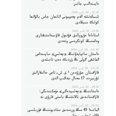
دايىندالىپ جاتىر
11:55, 06 تامىز 2026
شىمكەنتتە الەم چەمپيونى اتانعان جاس بالۋانعا
كولىك سىيلادى
22:05, 05 تامىز 2026
استانادا ەۋروپالىق فۋتبول قاۋىمداستىقتارى
وداعىنىڭ كونگرەسى وتەدى
14:40, 05 تامىز 2026
داستان ساتپايەۆتىڭ «چەلسي» ساپىنداعى
العاشقى گولى ەڭ ۇزدىك دەپ تانىلدى
14:24, 05 تامىز 2026
قازاقستان جۇزۋدەن ا ق ش-تاعى حالىقارالىق
تۋرنيردە 17 مەدال جەڭىپ الدى
09:55, 05 تامىز 2026
داستاننىڭ «چەلسيدەگى» مۇمكىندىگى:
قازاقستاندىق تالانتتىڭ باستى قارۋى نە
22:04, 04 تامىز 2026
الماتىدا 45 مىڭ ورىندىق ستاديوننىڭ قۇرىلىسى