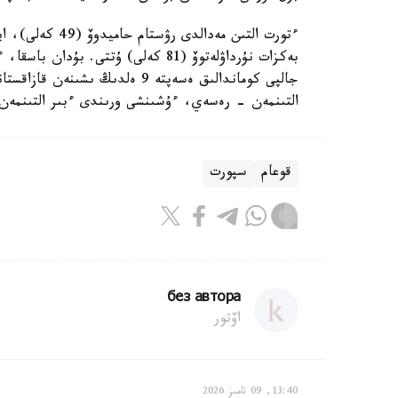
بەكزات نۇرداۋلەتوۆ (81 كەلى) ۇتتى.
التىنمەن - رەسەي، ءۇشىنشى ورىندى ءبىر التىنمەن گ
قوعام
سپورت
без автора
اۆتور
13:40, 09 تامىز 2026