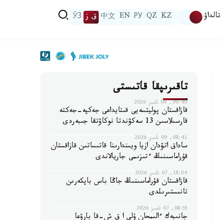
الداۋ
KZ
QZ
РУ
EN
中文
ق ز
ЎЗ
تاقىرىپقا قاتىستى
09:40, 09 تامىز 2026
قازاقستان پوليتسەيى قىتايداعى جەكپە-جەكتە
قارسىلاسىن 13 سەكۋندتا نوكاۋتقا جىبەردى
08:41, 09 تامىز 2026
ساداق اتۋدان ازيا ويىندارىنا قاتىساتىن قازاقستان
قۇراماسىنىڭ ءتىزىمى جاريالاندى
18:04, 07 تامىز 2026
قازاقستان قۇراماسىنىڭ جاڭا باس باپكەرىن
تانىستىرىلدى
08:55, 07 تامىز 2026
جانىبەك ءالىمحان ۇلى ا ق ش-قا بارۋعا