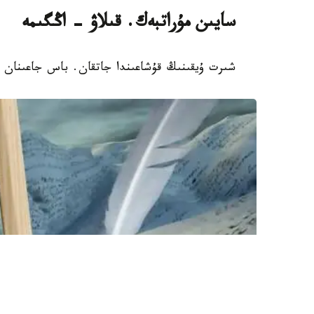
سايىن مۇراتبەك. قىلاۋ - اڭگىمە
شىرت ۇيقىنىڭ قۇشاعىندا جاتقان. باس جاعىنان 