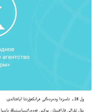
ول 28- تامىزدا ودەردەگى فرانكفۋرتتا اياقتالدى.
بۇل تۋرالى قازاقستان بوكس فەدەراتسياسىنىڭ باسپا 