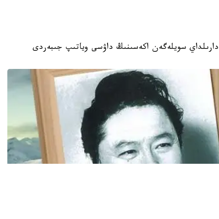
دارىلداي سويلەگەن اكەسىنىڭ داۋسى وياتىپ جىبەردى