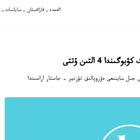
الەمدە
قازاقستان
ساياسات
ت
دا 4 التىن ۇتتى
ى جىل سايىنعى ەۋروپالىق تۋرنير - جاستار اراسىندا