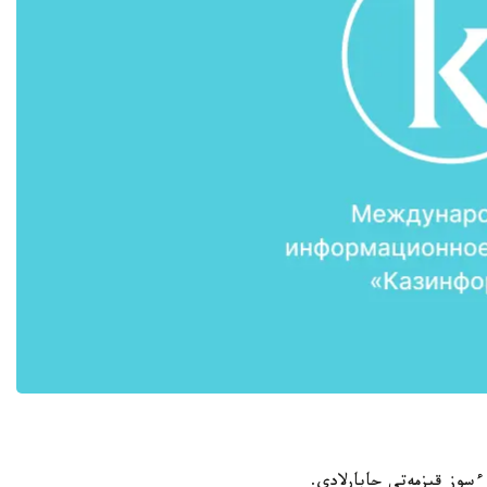
ءسوز قىزمەتى حابارلادى.