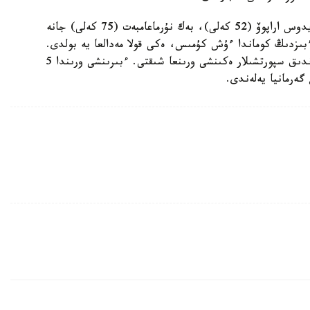
ءتورت التىن مەدالدى رۋستام حاميدوۆ (49 كەلى)، ايدوس اراپوۆ (52 كەلى)، بەك نۇرماعامبەت (75 كەلى) جانە
 بۇدان باسقا، ءبىزدىڭ كوماندا ءۇش كۇمىس، ەكى قولا مەدالعا يە بولدى.
جالپى كوماندالىق ەسەپتە 9 ەلدىڭ ىشىنەن قازاقستاندىق سپورتشىلار ەكىنشى ورىنعا شىقتى. ءبىرىنشى ورىندا 5
ەرمانيا يەلەندى.