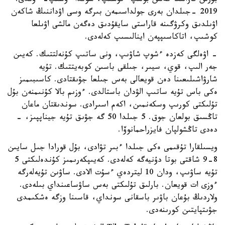
بۇرىن قازالىعا كەلىن بولىپ ءتۇسىپ، سوندا ءوسىپ- ءوندى.
2019 -جىلدان بەرى جولداسىمەن بىرگە وسى اۋداننىڭ شاكەن
اۋىلدىق وكرۋگىنە قاراستى سايقۇدىق دەگەن مالشى اۋىلعا
كوشىپ، اتاكاسىپپەن اينالىسىپ كەلەدى.
- اۋەلگى كەزدە ءشوپ شاۋىپ، ونى ساتىپ كۇنەلتتىك. كەيىن
جەر الىپ، قوي، سيىر، جىلقى باسىن كوبەيتتىك. تۇيە
شارۋاشىلىعىنا دەن قويعالى بەس جىلعا جۋىقتادى. كاسىبىمىز
ەكى باس تۇيە ساتىپ الۋدان باستالدى. ءوزىم بالا كۇنىمنەن بۇل
تۇلىكتى كورىپ وسكەنمىن، اكەم اسىرادى. سوندىقتان ماعان
تاڭسىق بولعان جوق. 5 جىلدا 50 گە جۋىق تۇيە جيناپپىز، -
دەدى تاڭشولپان فايزراحمانوۆا.
ويسىلقارا تۇقىمى ەكى جىلدا ءبىر تۋادى، بۇل قورادا جىل سايىن
8-9 شاقتى بوتا دۇنيەگە كەلەدى. كەيىپكەرىمىز كۇندەلىكتى 5
تۇيە ساۋىپ، ودان 10 ليتردەي ءسۇت الادى. ساۋىن تۇيەلەرگە
ءوزى ات قويعان. بارلىق تۇلىكتى بەس ساۋساعىنداي بىلەدى.
ولاردىڭ بۇعان باۋىر باسقانى سونداي، قاسىنا وزگە ەشكىمدى
جۋىتپايتىن كورىنەدى.