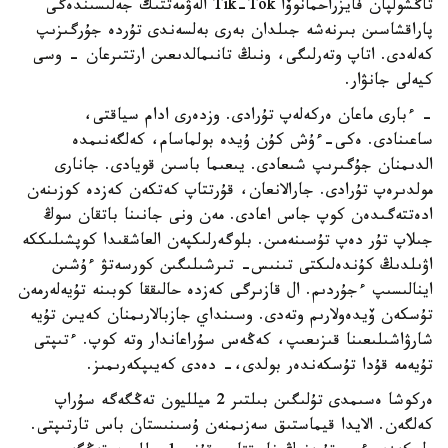
تاڭشولپان فايزراحمانوۆا Tik-Tok الەۋمەتتىك جەلىسىندەگى
پاراقشاسىن بىرنەشە جىلدان بەرى بەلسەندى تۇردە جۇرگىزىپ
كەلەدى. اتاپ وتەرلىگى، ونىڭ تانىمالدىعىن ارتتىرعان - وسى
كيەلى جانۋار.
- ءبارى ماعان ەركەلەپ تۇرادى. وزدەرى ادام سياقتى،
ساعىنادى. ەكى-ءۇش كۇن ۇيدە بولماسام، كەلگەنىمدە
الدىمنان جۇگىرىپ شىعادى. يىعىما باسىن قويادى. جانارى
مولدىرەپ تۇرادى. جارالانعان، قۇرتتاپ كەتكەن كەزدە كوزىنەن
ادەتتەگىدەن كوپ جاس اعادى. مەن ونى جانىنا باتقان سوڭ
جىلاپ تۇر دەپ تۇسىنەمىن. بلوگەرلىكپەن العاشقىدا كوپشىلىككە
اۋىلدىڭ كۇندەلىكتى تىنىس- تىرشىلىگىن كورسەتۋ ءۇشىن
اينالىسىپ ءجۇردىم. ال قازىرگى كەزدە حالىققا كوبىنە تۇيەلەرمەن
تۇسكەن ۆيدەولارىم وتەدى. وسىنداي جازبالارىمنان كەيىن تۇيە
شارۋاشىلىعىنا قىزىعىپ، كەڭەس سۇراعاندار وتە كوپ. ءتىپتى
تۇيەمە قۇدا تۇسكەندەر بولدى،- دەدى كەيىپكەرىمىز.
ەركوشا ەسىمدى تۇلىگىن بىلتىر 2 ميلليون تەڭگەگە سۇراپ
كەلگەن. الايدا قيماستىق سەزىمنەن ۇسىنىستان باس تارتىپتى.