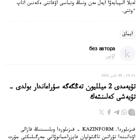
لەيلا الىپبايەۆا ايەل مەن ونىڭ وتباسى اۋقاتتى ەكەنىن اتاپ
ءوتتى.
ايماق
без автора
اۆتور
14:11, 09 تامىز 2026
تۇيەمدى 2 ميلليون تەڭگەگە سۇراعاندار بولدى -
تۇيەشى كەلىنشەك
قىزىلوردا. KAZINFORM - قىزىلوردا وبلىسىنىڭ قازالى
اۋدانىندا تۇراتىن تاڭشولپان فايزراحمانوۆانى جەرگىلىكتى جۇرت