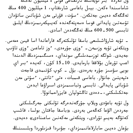
ول كەزدە ءبىر تۇيەنىڭ نارىقتاعى قۇنى 1 ميلليون تەڭگە
شاماسىندا ەكەن. بيىل باعاسى شارىقتاپ، 1 ميلليون 400 مىڭ
تەڭگەگە دەيىن جەتكەن. ءسۇت، قۇرتى مەن شۇباتىن ساتۋدان
تۇسەتىن پايدانى قوسا ەسەپتەگەندە كەيىپكەرىمىزدىڭ ايلىق
تابىسى 500-600 مىڭ تەڭگەدەن اسادى.
- تۇيە شارۋاشىلىعى باسقا تۇلىكتەرگە قاراعاندا اسا قيىن ەمەس.
ويتكەنى تۇيە وزىمەن- ءوزى جۇرەدى، ءوز تاماعىن ءوزى تاۋىپ
جەيدى. شولگە توزىمدىلىگى سونداي، ەسىگىمىزدىڭ الدىندا
اعىپ تۇرعان بۇلاققا بارمايدى. 10-15 كۇن، كەيدە ءبىر اي
بويى سۋسىز جۇرە بەرەدى. بۇل - كوپ كۇتىمدى قاجەت
ەتپەيتىن جانۋار. باعاسى قىمبات، ەتى ءتاتتى، ءسۇتى مەن
شۇباتى پايدالى. تابىسى وتباسىمىزدى اسىراۋعا ابدەن
جەتكىلىكتى،-دەدى تاڭشولپان فايزراحمانوۆا.
ول تۇيە باعۋدى ويلاپ جۇرگەندەرگە تۇلىكتى جەرگىلىكتى
جەردەن الۋعا كەڭەس بەردى. «باسقا جاقتان بولسا، قاشىپ
كەتۋگە بەيىم تۇرادى، ويتكەنى مەكەنىن ساعىنادى» دەيدى.
بۇعان دەيىن حابارلاعانىمىزداي، جۋىردا قىزىلوردا وبلىسىنىڭ