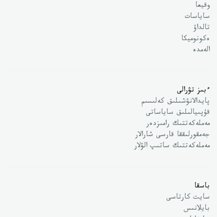
وقيعا
ساياسات
تالداۋ
ەكونوميكا
الەمدە
ءبىز تۋرالى
پايدالانۋشىلىق كەلىسىم
قۇپىيالىلىق ساياساتى
مەملەكەتتىك رامىزدەر
جەمقورلىققا قارسى شارالار
مەملەكەتتىك ساتىپ الۋلار
باسقا
سايت كارتاسى
بايلانىس