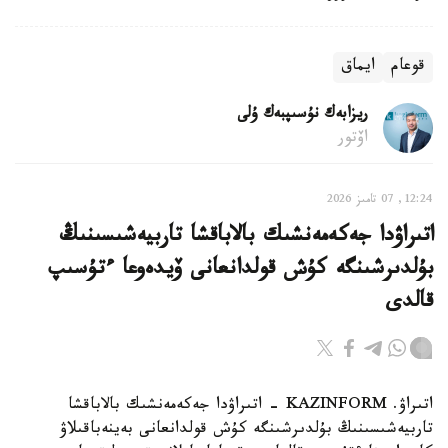
قوعام
ايماق
ريزابەك نۇسىپبەك ۇلى
اۆتور
12:24, 07 تامىز 2026
اتىراۋدا جەكەمەنشىك بالاباقشا تاربيەشىسىنىڭ
بۇلدىرشىنگە كۇش قولدانعانى ۆيدەوعا ءتۇسىپ
قالدى
اتىراۋ. KAZINFORM - اتىراۋدا جەكەمەنشىك بالاباقشا
تاربيەشىسىنىڭ بۇلدىرشىنگە كۇش قولدانعانى بەينەباقىلاۋ