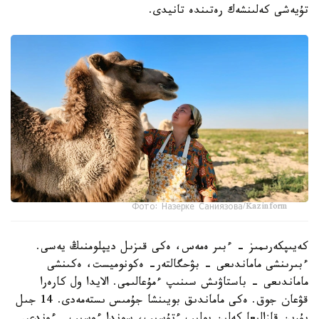
تۇيەشى كەلىنشەك رەتىندە تانيدى.
Фото: Назерке Саниязова/Kazinform
كەيىپكەرىمىز - ءبىر ەمەس، ەكى قىزىل ديپلومنىڭ يەسى.
ءبىرىنشى ماماندىعى - بۋحگالتەر- ەكونوميست، ەكىنشى
ماماندىعى - باستاۋىش سىنىپ ءمۇعالىمى. الايدا ول كارەرا
قۋعان جوق. ەكى ماماندىق بويىنشا جۇمىس ىستەمەدى. 14 جىل