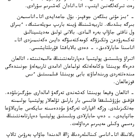
رەت تىركەلگەنىن ايتىپ، اتا-انادان كەشىرىم سۇرادى.
- ءبىز مۇنى بىلگەن جوقپىز. بۇل جاعدايدى اتا-اناسىمەن
بىرگە بىلدىك. تاربيەشىنىڭ ۇيىنە بارىپ سويلەستىك، ءبىراق
ول ناقتى جاۋاپ بەرە المادى. بالانى تولىق مەديتسينالىق
تەكسەرۋدەن وتكىزۋگە كومەكتەسۋگە دايىن ەكەنىمىزدى اتا-
اناسىنا حابارلادىق، - دەدى بالاباقشا قۇرىلتايشىسى.
اتىراۋ وبلىستىق پوليتسيا دەپارتامەنتىنىڭ مالىمەتىنشە، اتالعان
دەرەك بويىنشا «كامەلەتكە تولماعان ادامدى تاربيەلەۋ جونىندەگى
مىندەتتەردى ورىنداماۋ» بابى بويىنشا قىلمىستىق ءىس
قوزعالعان.
- اتالعان وقيعا بويىنشا كەشەندى تەرگەۋ امالدارى جۇرگىزىلۋدە.
قۇقىق بۇزۋشىلىققا قاتىسى بار بارلىق تۇلعالار پوليتسيا بولىمىنە
جەتكىزىلدى. وزگە اقپارات تەرگەۋ مۇددەسىنە سايكەس جاريالاۋعا
جاتپايدى، - دەپ حابارلادى وبلىستىق پوليتسيا دەپارتامەنتىنىڭ
رەسمي وكىلى مەيىرىم ەرداۋلەت.
بالانىڭ اتا-اناسى كىنالىلەردىڭ زاڭ الدىندا جاۋاپ بەرۋىن تالاپ