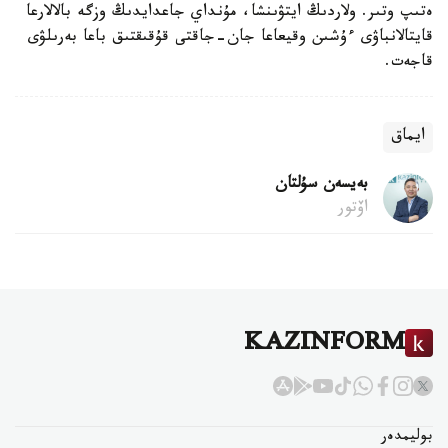
ەتىپ وتىر. ولاردىڭ ايتۋىنشا، مۇنداي جاعدايدىڭ وزگە بالالارعا
قايتالانباۋى ءۇشىن وقيعاعا جان-جاقتى قۇقىقتىق باعا بەرىلۋى
قاجەت.
ايماق
بەيسەن سۇلتان
اۆتور
KAZINFORM
بوليمدەر