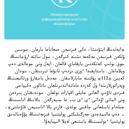
«ايەلدىڭ ايتۋىنشا، ەكى قىزىمەن ەمحاناعا بارعان. سوسىن
ۇلكەن قىزىمەن مەكەمە ىشىنە كىرگەن، سول ساتتە ارۋجاننىڭ
جوق بولىپ كەتكەنىن بايقاماي قالعان. ايەل ونى جوعالدى دەپ
ويلاماعان. باستاپقىدا ءوزى ىزدەپ تابۋعا تىرىسقان، سودان
كەيىن «112» پۋلتىنە حابارلاسقان. جەدەل باسقارۋ ورتالىعىنىڭ
وپەراتورلارىندا ول كەزدە مامانداندىرىلعان باتالون ەكيپاجى
قىزدى تاۋىپ العانى جايلى اقپارات بولعان. سوندىقتان بىردەن
ونى الماتى اۋدانى ءى ءى ب- عا جىبەرگەن. بالانىڭ اناسىنىڭ
جىلدام تابىلعانى جاقسى بولدى. قازىر بالا اناسىمەن قاۋىشتى»،
- دەپ مالىمدەدى جەرگىلىكتى پوليتسيا قىزمەتىنىڭ يۋۆەنالدىق
پوليتسيا ءبولىمىنىڭ باستىعى لەيلا الىپبايەۆا.