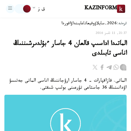
KAZINFORM
ق ز
ترەند:
2026-سايلاۋ
وقيعا
تاعايىنداۋ
اقوردا
21:37, 11 تامىز 2016
الماتىدا اداسىپ قالعان 4 جاسار ءبۇلدىرشىننىڭ
اناسى تابىلدى
الماتى. قازاقپارات - 4 جاسار ارۋجاننىڭ اناسى الماتى جەتىسۋ
اۋدانىنىڭ 36 جاستاعى تۇرعىنى بولىپ شىقتى.