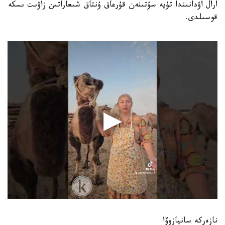
ارال اۋدانىندا تۇيە سۇتىنەن قۇرعاق ۇنتاق شىعاراتىن زاۋىت ىسكە
قوسىلدى.
نازەركە سانيازوۆا