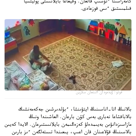
كامەراسىنا ءتۇسىپ قالعان. وقيعاعا بايلانىستى پوليتسيا
قىلمىستىق ءىس قوزعادى.
فوتو: ۆيدەودان الىنعان سكرين
بالانىڭ اتا-اناسىنىڭ ايتۋىنشا، ءبۇلدىرشىن جەكەمەنشىك
بالاباقشاعا نەبارى بەس كۇن بارعان. العاشىندا ونىڭ
مازاسىزدانۋىن بەيىمدەلۋ كەزەڭىمەن بايلانىستىرعان. الايدا كەيىن
بالاسىنىڭ قۇلاعىنان قان اعىپ، يىعىندا تىستەلگەن ءىز بارىن