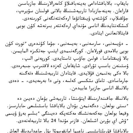
بايقاپ، بالاباقشاداعى بەينەباقىلاۋ كامەرالارىنىڭ جازباسىن
قاراعان. بەينەجازبادا تاربيەشىنىڭ بالانى قولىنان سۇيرەپ،
جۇلقىلاپ، كۇشتەپ ۇيىقتاتۋعا ارەكەتتەنگەنى كورىنەدى.
كىشكەنتايدىڭ اناسى مۇنداي ارەكەتتەر بىرنەشە كۇن بويى
قايتالانعانىن ايتادى.
- دۇيسەنبى، سارسەنبى، بەيسەنبى، جۇما كۇندەرى ءتورت كۇن
بويى بالامدى قورلاعان. كورگەنىمدى ايتىپ جەتكىزە المايمىن.
بالا ۇيىقتاماسا، قولىن جاۋىپ تاستايدى. كورپەنى الىپ،
ۇستىنەن باسىپ تۇرادى. شايقاعان كەزدە لاقتىرىپ جىبەرەدى.
بالا ەكى بەتىمەن قۇلايدى. قايتادان تاربيەشىنىڭ ەتەگىنە
جارماسادى. تاماق ىشكىسى كەلسە، ونى دا بەرمەيدى، - دەدى
بالانىڭ اناسى جازيرا عابيدەن.
بالانىڭ جاقىندارىنىڭ ايتۋىنشا، تاربيەشى بۇعان دەيىن دە
ءىستى بولعان. دەگەنمەن بۇدان بالاباقشا باسشىلىعى حابارسىز.
وقيعا بولعان جەكەمەنشىك مەكتەپكە دەيىنگى ءبىلىم بەرۋ ۇيىمى
ءۇش اي بۇرىن اشىلعان. قازىر مۇندا 24 بالا تاربيەلەنەدى.
بالاباقشا قۇرىلتايشىسى ناعيما امانقوسوۆا بۇل جاعدايدىڭ العاش