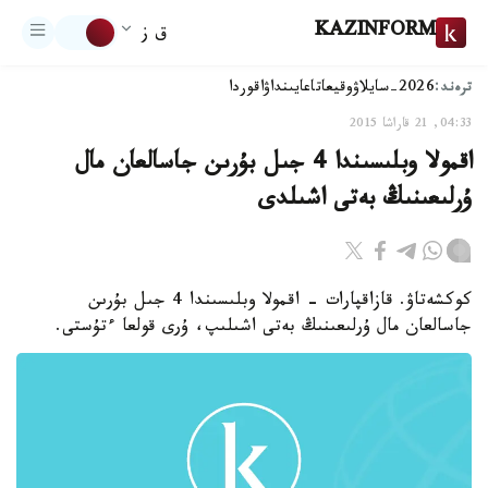
KAZINFORM
ق ز
ترەند:
2026-سايلاۋ
وقيعا
تاعايىنداۋ
اقوردا
04:33, 21 قاراشا 2015
اقمولا وبلىسىندا 4 جىل بۇرىن جاسالعان مال
ۇرلىعىنىڭ بەتى اشىلدى
كوكشەتاۋ. قازاقپارات - اقمولا وبلىسىندا 4 جىل بۇرىن
جاسالعان مال ۇرلىعىنىڭ بەتى اشىلىپ، ۇرى قولعا ءتۇستى.