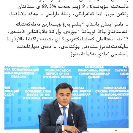
مالىمەتىنە سۇيەنسەك، 9 ۇيىم نەمەسە %69,3 ى سىناقتان
وتكەن جوق. ايتا كەتەرلىگى، ونىڭ بارلىعى - جەكە بالاباقشا.
- مامىر ايىنان باستاپ ءبىلىم بەرۋ ۇيىمدارىن مەملەكەتتىك
اتتەستاتتاۋ جاڭا فورماتتا ءجۇردى. ول 22 بالاباقشانى قامتىدى.
13 ىنە انىقتالعان كەمشىلىكتەردى 3 اي ىشىندە زاڭناما تالاپتارىنا
سايكەستەندىرۋ مىندەتى جۇكتەلدى، - دەدى دەپارتامەنت
باسشىسى ءمادي بەكماعانبەتوۆ.