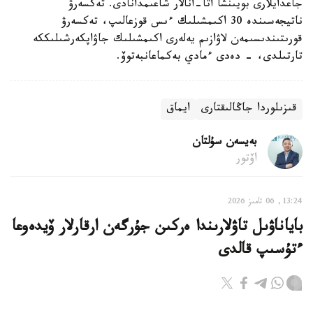
جاعدايلارى بويىنشا اتا-انالار شاعىمدانادى. تەكسەرۋ
ناتيجەسىندە 30 اكىمشىلىك ءىس قوزعالىپ، تەكسەرۋ
قورىتىندىسىمەن لاۋازىم يەلەرى اكىمشىلىك جاۋاپكەرشىلىككە
تارتىلدى، - دەدى ءمادي بەكماعانبەتوۆ.
قىزىلوردا جاڭالىقتارى
ايماق
بەيسەن سۇلتان
اۆتور
13:24, 06 تامىز 2026
باياناۋىل تاۋلارىندا ەركىن جۇرگەن ارقارلار ۆيدەوعا
ءتۇسىپ قالدى