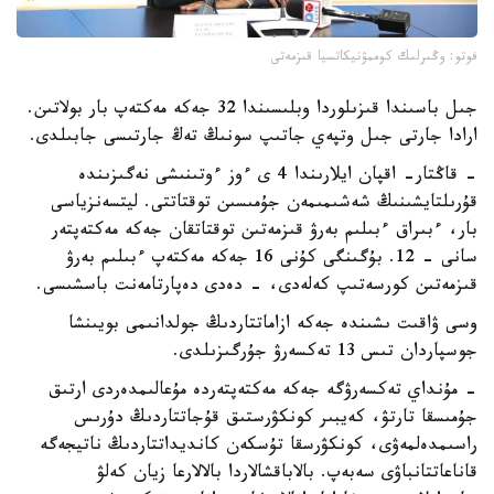
فوتو: وڭىرلىك كوممۋنيكاتسيا قىزمەتى
جىل باسىندا قىزىلوردا وبلىسىندا 32 جەكە مەكتەپ بار بولاتىن.
ارادا جارتى جىل وتپەي جاتىپ سونىڭ تەڭ جارتىسى جابىلدى.
- قاڭتار- اقپان ايلارىندا 4 ى ءوز ءوتىنىشى نەگىزىندە
قۇرىلتايشىنىڭ شەشىمىمەن جۇمىسىن توقتاتتى. ليتسەنزياسى
بار، ءبىراق ءبىلىم بەرۋ قىزمەتىن توقتاتقان جەكە مەكتەپتەر
سانى - 12. بۇگىنگى كۇنى 16 جەكە مەكتەپ ءبىلىم بەرۋ
قىزمەتىن كورسەتىپ كەلەدى، - دەدى دەپارتامەنت باسشىسى.
وسى ۋاقىت ىشىندە جەكە ازاماتتاردىڭ جولدانىمى بويىنشا
جوسپاردان تىس 13 تەكسەرۋ جۇرگىزىلدى.
- مۇنداي تەكسەرۋگە جەكە مەكتەپتەردە مۇعالىمدەردى ارتىق
جۇمىسقا تارتۋ، كەيبىر كونكۋرستىق قۇجاتتاردىڭ دۇرىس
راسىمدەلمەۋى، كونكۋرسقا تۇسكەن كانديداتتاردىڭ ناتيجەگە
قاناعاتتانباۋى سەبەپ. بالاباقشالاردا بالالارعا زيان كەلۋ