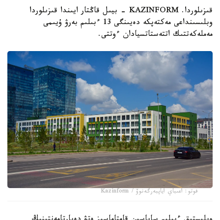
قىزىلوردا. KAZINFORM - بيىل قاڭتار ايىندا قىزىلوردا
وبلىسىنداعى مەكتەپكە دەيىنگى 13 ءبىلىم بەرۋ ۇيىمى
مەملەكەتتىك اتتەستاتسيادان ءوتتى.
فوتو: اعىباي اياپبەرگەنوۆ / Kazinform
وبلىستىق ءبىلىم ساپاسىن قامتاماسىز ەتۋ دەپارتامەنتىنىڭ