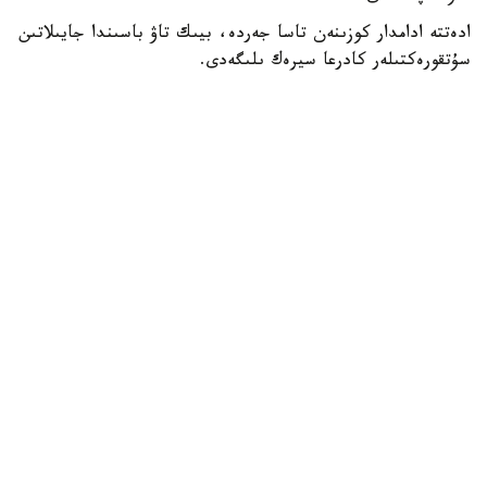
ادەتتە ادامدار كوزىنەن تاسا جەردە، بيىك تاۋ باسىندا جايىلاتىن
سۇتقورەكتىلەر كادرعا سيرەك ىلىگەدى.
- سوڭعى ساناقتار بويىنشا، ۇلتتىق پاركتىڭ اۋماعىندا بۇل
جانۋاردىڭ 781 ءى ءجۇر. ولار ۇنەمى تاۋلى ايماقتى مەكەندەپ،
ۇشار باستارىندا جايىلادى. قاراشا-قازان ايلارىندا كۇيەككە
تۇسەدى. سول كەزدە قۇلجاسى مەن ۇرعاشىسى بىرگە جايىلادى.
ودان كەيىنگى ۋاقىتتا قۇلجالارى بولەك جۇرەدى،-دەپ حابارلادى
ۇلتتىق پاركتەن.
كوبەيىپ كەلە جاتقان ارقاردىڭ نەگىزگى قورەگى - جۋسان،
قياق، بيدايىق سياقتى شوپتەر. قىستا بۇتانى دا تالعاجاۋ ەتەدى.
ارقارلار ادەتتە تاڭ اتا، سوسىن كەشكى ۋاقىتتا جايىلادى.
بۇگىندە باياناۋىل ۇلتتىق پاركىندە سۇتقورەكتىلەردىڭ 45 ءتۇرى
بار. ولاردىڭ دەنى اقبەت، دالبا، قىزىلتاۋ، جەلتاۋ، سارىتاۋ
ايماقتارىن مەكەندەيدى.
ەسكە سالا كەتەيىك، باياناۋىل ورماندارىندا ەمىن- ەركىن
جايىلىپ جۇرگەن بۇلاندار بەينەتاسپاعا ءتۇستى.