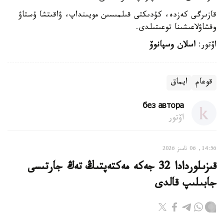
قازىرگى كەزدە، كۇدىكتى قىلمىسىن مويىنداپ، ۋاقىتشا ۇستاۋ
وقشاۋلاعىشىنا توعىتىلدى.
اۆتور:
اسلان وسپانوۆ
قوعام
ايماق
без автора
اۆتور
14:56, 06 تامىز 2026
قىزىلوردادا 32 جەكە مەكتەپتىڭ تەڭ جارتىسى
جابىلىپ قالدى