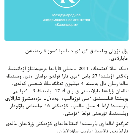
بۇل تۋرالى وبلىستىق ءى ءى د باسپا ءسوز قىزمەتىنەن
حابارلادى.
ەسكە سالا كەتسەك، 2011 -جىلى قازاندا ەرەيمەنتاۋ اۋدانىنىڭ
ولەڭتى اۋىلىندا 27 باس ءىرى قارا قولدى بولعان ەدى. وسىنىڭ
سالدارىنان مال يەسىنە 4 ميلليون تەڭگەنىڭ شىعىنى كەلدى.
اتالعان ۇرلىققا بايلانىستى ق ر ق ك 17-بابىنىڭ 3 -ءبولىمى
بويىنشا قىلمىستىق ءىس قوزعالىپ، جەدەل- ىزدەستىرۋ شارالارى
بارىسىندا اراعا 4 جىل سالىپ، كۇدىكتى 46 جاستاعى پاۆلودار
وبلىسىنىڭ تۇرعىنى قولعا ءتۇستى.
تەرگەۋ امالدارى بارىسىندا انىقتالعانداي كۇدىكتى ۇرلانعان مالدى
قاراعاندى قالاسىنا اپارىپ ساۋدالاعان.