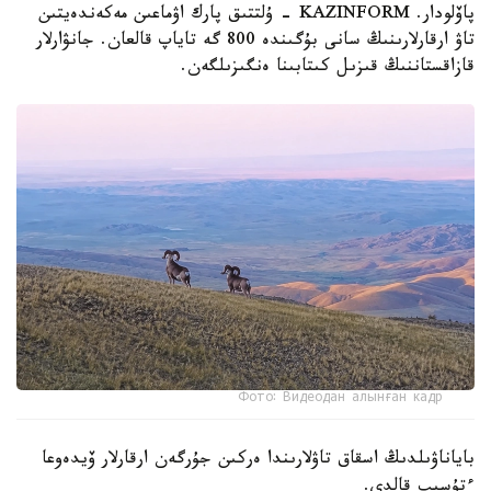
پاۆلودار. KAZINFORM - ۇلتتىق پارك اۋماعىن مەكەندەيتىن
تاۋ ارقارلارىنىڭ سانى بۇگىندە 800 گە تاياپ قالعان. جانۋارلار
قازاقستاننىڭ قىزىل كىتابىنا ەنگىزىلگەن.
Фото: Видеодан алынған кадр
باياناۋىلدىڭ اسقاق تاۋلارىندا ەركىن جۇرگەن ارقارلار ۆيدەوعا
ءتۇسىپ قالدى.