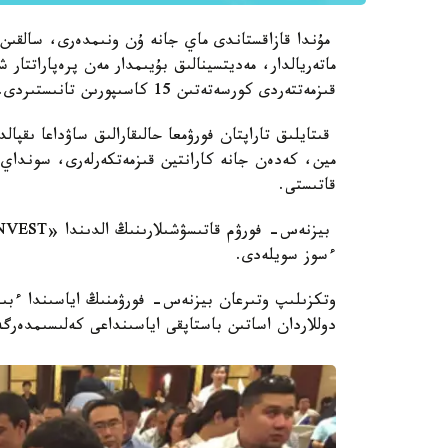
مۇندا قازاقستاندى ماي جانە ۇن ونىمدەرى، سالقىن
ماتەريالدار، مەديتسينالىق بۇيىمدار مەن پرەپاراتتا
قىزمەتتەردى كورسەتەتىن 15 كاسىپورىن تانىستىردى.
قىتايلىق تاراپتان فورۋمعا حالىقارالىق ساۋداعا ىقپا
قاتىستى.
ءسوز سويلەدى.
دوللاردان اساتىن باستاپقى اياسىنداعى كەلىسىمدەرگ