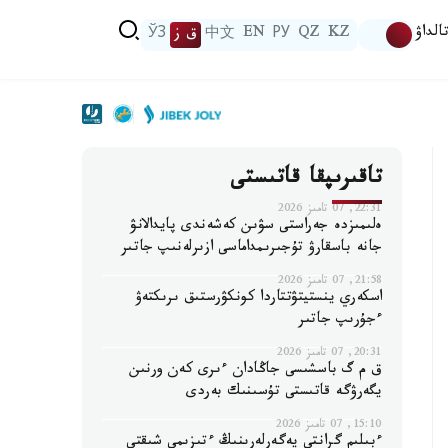
الداۋ
KZ
QZ
РУ
EN
中文
ق ز
ЎЗ
تاقىرىپقا قاتىستى
22:31, 07 تامىز 2026
ەلىمىزدە جەراستى سۋىن كەشەندى پايدالانۋ
جانە باسقارۋ تۇجىرىمداماسى ازىرلەنىپ جاتىر
21:58, 07 تامىز 2026
اسكەري ينستيتۋتتاردا كونكۋرستىق ىرىكتەۋ
ءجۇرىپ جاتىر
20:31, 07 تامىز 2026
ق م گ باسشىسى جاڭادان ءىرى كەن ورنىن
يگەرۋگە قاتىستى تۇسىنىك بەردى
15:10, 07 تامىز 2026
ءبىلىم گرانتى يەگەرلەرىنىڭ ءتىزىمى شىقتى