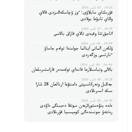
14:52, 07 تامىز 2026
قۇرىلتاي سايلاۋى: ءوز ۋچاسكەڭىزدى قالاي
وڭاي تابۋعا بولادى
10:39, 07 تامىز 2026
اتاجۇرتتا وقيدى تالاي قازاق بالاسى
19:09, 06 تامىز 2026
ۇلكەن الماتى اينالما جولىندا تولەم جاساۋ
ءتارتىبى وزگەردى
16:44, 06 تامىز 2026
بالالى وتباسىلارعا قانداي تولەمدەر قاراستىرىلعان
16:28, 06 تامىز 2026
جەڭىل ونەركاسىپتى دامىتۋعا ارنالعان 28 شارا
ىسكە اسىرىلادى
16:05, 06 تامىز 2026
ەلدە ينۆەستورلارمەن سوتقا دەيىنگى داۋدى
رەتتەۋ جونىندەگى كوميسسيا قۇرىلادى