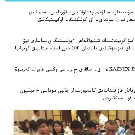
 سۋسىندار، جىلۋدى وقشاۋلايتىن، قۇرىلىس، حيميالىق
ر شىعاراتىن، سونداي- اق كولىكتىك- لوگيستيكالىق
لداسۋ كوميتەتىنىڭ شىنجاڭداعى ءبولىمىنىڭ ورىنباسارى نيۋ
مين، كەدەن جانە كارانتين قىزمەتكەرلەرى، سونداي- اق قىزىعۋشىلىق تانىتقان 100 دەن استام قىتايلىق كومپانيا
بيزنەس- فورۋم قاتىسۋشىلارىنىڭ الدىندا «KAZNEX INVEST» ا ق- نىڭ ق ح ر- عى وكىلى قايرات كەرىموۆ
وتكزىلىپ وتىرعان بيزنەس- فورۋمنىڭ اياسىندا ءبىرقاتار قازاقستاندىق كاسىپورىندار جالپى سوماسى 4 ميلليون
ە قول جەتكىزدى.