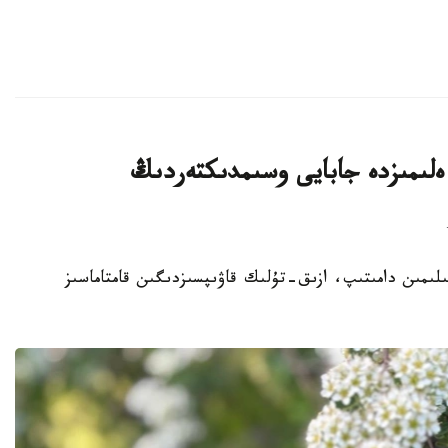
لىمىزدە جابايى وسىمدىكتەردىڭ
ا سەلەكتسيا عىلىمىن دامىتىپ، ازىق-تۇلىك قاۋىپسىزدىگىن قامتاماسىز