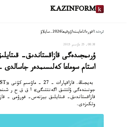
KAZINFORM
ترەند:
اقوردا
تاعايىنداۋ
وقيعا
2026-سايلاۋ
08:38, 25 ماۋسىم 2015
استام سوماعا كەلىسىمدەر جاسالدى -
جونىندەگى ۇلتتىق اگەنتتىگى» ا ق ق ح ر شىنجا
وتكىزدى.