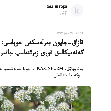
без автора
اۆتور
13:41, 07 تامىز 2026
قازاق-جاپون بىرلەسكەن جوباسى: ە
گەنەتيكالىق قورى زەرتتەلىپ جاتىر
پەتروپاۆل. KAZINFORM - جوب
ەتۋگە باعىتتالعان.