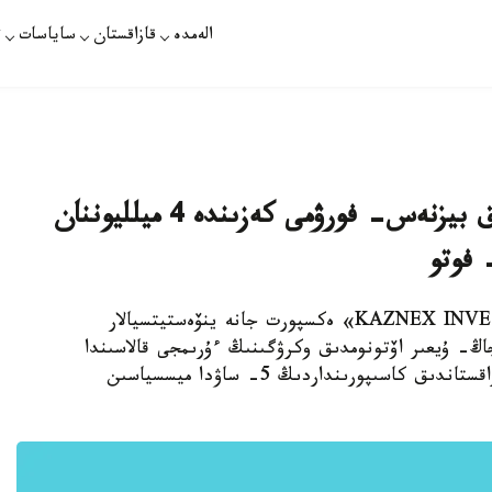
الەمدە
قازاقستان
ساياسات
ت
ۇرىمجىدەگى قازاقستاندىق- قىتايلىق بيزنەس- فورۋمى كەزىندە 4 ميلليوننان
 فوتو
بەيجىڭ. قازاقپارات - 27 - ماۋسىم كۇنى «KAZNEX INVEST» ەكسپورت جانە ينۆەستيتسيالار
ڭ- ۇيعىر اۆتونومدىق وكرۋگىنىڭ ءۇرىمجى قالاسىندا
قازاقستاندىق- قىتايلىق بيزنەس- فورۋمى - قازاقستاندىق كاسىپورىنداردىڭ 5- ساۋدا ميسسياسىن