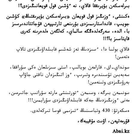
بىرلەسكەن بۇيرىققا قالاي، نە ءۇشىن قول قويعانىڭىزدى؟!
ەكىنشى، ءوزىڭىز قول قويعان «بىرلەسكەن بۇيرىقتىڭ» كۇشىن
جويىپ، قانداستارىمىزدى بۇرىنعى تارتىپپەن قۇجاتتاندىرسىز
با، الدە، سەرگەلدەڭگە سالماي، كەلگەن ەلدەرىنە كەرى
قايتاسىز با؟!!
قالاي بولسا دا، ءسىزدىڭ تەز شەشىم قابىلداۋىڭىزدى تالاپ
ەتەمىن!
سونداي-اق، قارامەن بويالىپ، استى سىزىلعان ەكى سۇراققا،
سەبەبىن تۇسىندىرە وتىرىپ، ءوز اتىڭىزدان ناقتى جاۋاپ
بەرۋىڭىزدى وتىنەمىن!
سونىمەن بىرگە، وسىمەن ءتورتىنشى مارتە سۇرانىپ جاتىرمىن،
مەنى ءوزىڭىزدىڭ جەكە قابىلداۋىڭىزدى سۇرايمىن!!!
ەسكەرتۋ: 430 وتباسىنىڭ ءتىزىمى قوسا تىركەلدى.
قۇرمەتپەن، اۋىت مۇقيبەك،
Abai.kz