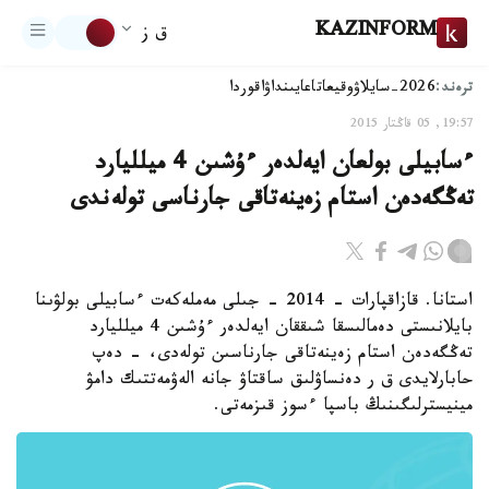
KAZINFORM
ق ز
ترەند:
2026-سايلاۋ
وقيعا
تاعايىنداۋ
اقوردا
19:57, 05 قاڭتار 2015
ءسابيلى بولعان ايەلدەر ءۇشىن 4 ميلليارد
تەڭگەدەن استام زەينەتاقى جارناسى تولەندى
استانا. قازاقپارات - 2014 - جىلى مەملەكەت ءسابيلى بولۋىنا
بايلانىستى دەمالىسقا شىققان ايەلدەر ءۇشىن 4 ميلليارد
تەڭگەدەن استام زەينەتاقى جارناسىن تولەدى، - دەپ
حابارلايدى ق ر دەنساۋلىق ساقتاۋ جانە الەۋمەتتىك دامۋ
مينيسترلىگىنىڭ باسپا ءسوز قىزمەتى.