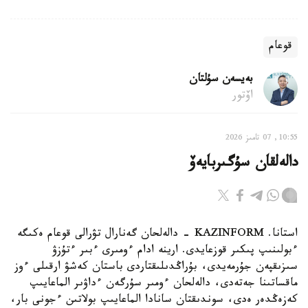
قوعام
بەيسەن سۇلتان
اۆتور
10:55, 07 تامىز 2026
دالەلقان سۇگىربايەۆ
استانا. KAZINFORM - دالەلحان گەنارال تۋرالى قوعام ەكىگە
ءبولىنىپ پىكىر قوزعايدى. ارينە ادام ءومىرى ءبىر ءتۇزۋ
سىزىقپەن جۇرمەيدى، بۇراڭدىلىقتاردى باستان كەشۋ ارقىلى ءوز
ماقساتىنا جەتەدى، دالەلحان ءومىر سۇرگەن ءداۋىر الماعايىپ
كەزەڭدەر ەدى، سوندىقتان سانادا الماعايىپ بولاتىن ءجونى بار،