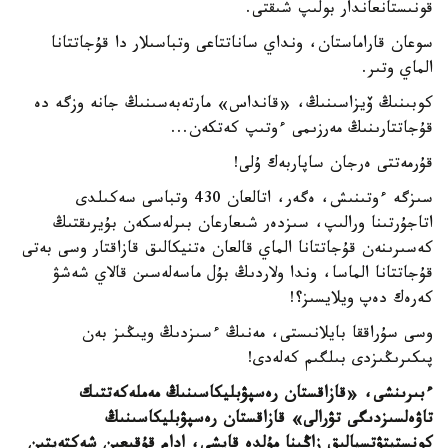
قونىستانعاندار بولىپ شىقتى.
سوعان قاراماستان، ونداي ساناتتاعى وتباسىلار دا قۇجاتتانا
الماي وتىر.
كوبىنىڭ ۆيزاسىنىڭ، «قانداس» مارتەبەسىنىڭ جانە وزگە دە
قۇجاتتارىنىڭ مەرزىمى ءوتىپ كەتكەن...
قۇرمەتتى ەرجان ساپاربەك ۇلى!
سىزگە ءوتىنىش، ەگەر، اتالعان 430 وتباسى سەكىلدى
اتاجۇرتىنا ورالىپ، سىزدەر شىعارعان بىرلەسكەن بۇيرىقتىڭ
كەسىرىنەن قۇجاتتانا الماي قالعان ەتنيكالىق قازاقتار وسى بەتى
قۇجاتتانا الماسا، وندا ولاردىڭ بۇل ماسەلەسىن قالاي شەشۋ
كەرەك دەپ ويلايسىز؟!
وسى سۇراققا بايلانىستى، مەنىڭ ءسىزدىڭ ويىڭىز بەن
پىكىرىڭىزدى بىلگىم كەلەدى!
ءبىرىنشى، «قازاقستان رەسپۋبليكاسىنىڭ مەملەكەتتىك
تاۋەلسىزدىگى تۋرالى» قازاقستان رەسپۋبليكاسىنىڭ
كونستيتۋتسيالىق زاڭىنا مۇلدە قايشى، ادام قۇقىعىن شەكتەيتىن