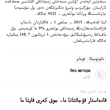
ىستەيتىن ايەلدەر ءۇشىن مىندەتتى زەينەتاقى اقشاسىن مەملەكەت
تاراپىنان جۇرگىزىپ وتىرۋ ەنگىزىلگەن ەدى. ول سۋبسيديا
جارناسىنىڭ ورتاشا مولشەرى - 4021 تەڭگە.
ايتا كەتەيىك، 2015 - جىلعى 1 - قاڭتاردان باستاپ
قازاقستاندىقتاردىڭ زەينەتاقى مولشەرى %9 عا كوبەيدى. بۇل
ماقساتقا رەسپۋبليكالىق بيۋدجەتتەن 1 تريلليون 168,7 ميلليارد
تەڭگە قاراستىرىلعان.
ەكونوميكا
قوعام
без автора
اۆتور
11:42, 07 تامىز 2026
قانداستار قۇجاتتانا ما، جوق كەرى قايتا ما