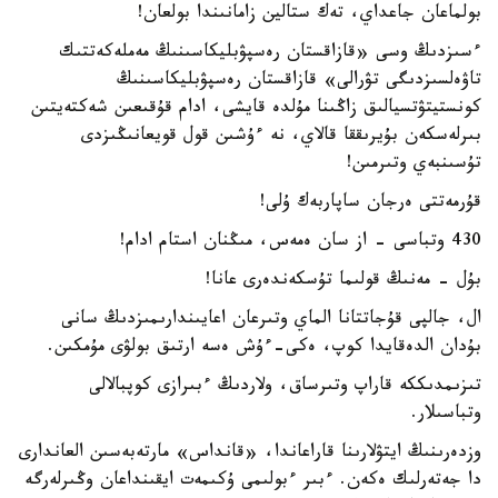
بولماعان جاعداي، تەك ستالين زامانىندا بولعان!
ءسىزدىڭ وسى «قازاقستان رەسپۋبليكاسىنىڭ مەملەكەتتىك
تاۋەلسىزدىگى تۋرالى» قازاقستان رەسپۋبليكاسىنىڭ
كونستيتۋتسيالىق زاڭىنا مۇلدە قايشى، ادام قۇقىعىن شەكتەيتىن
بىرلەسكەن بۇيرىققا قالاي، نە ءۇشىن قول قويعانىڭىزدى
تۇسىنبەي وتىرمىن!
قۇرمەتتى ەرجان ساپاربەك ۇلى!
430 وتباسى - از سان ەمەس، مىڭنان استام ادام!
بۇل - مەنىڭ قولىما تۇسكەندەرى عانا!
ال، جالپى قۇجاتتانا الماي وتىرعان اعايىندارىمىزدىڭ سانى
بۇدان الدەقايدا كوپ، ەكى-ءۇش ەسە ارتىق بولۋى مۇمكىن.
تىزىمدىككە قاراپ وتىرساق، ولاردىڭ ءبىرازى كوپبالالى
وتباسىلار.
وزدەرىنىڭ ايتۋلارىنا قاراعاندا، «قانداس» مارتەبەسىن العاندارى
دا جەتەرلىك ەكەن. ءبىر ءبولىمى ۇكىمەت ايقىنداعان وڭىرلەرگە