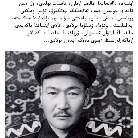
ايتسەدە دالەلحاندا جالعىز ارمان، ماقسات بولدى، ول ەلىن
قانداي جولمەن ەسە، تەڭدىككە جەتكىزۋ، تۋىپ وسكەن
ورتاسىن تىنىش، باي، باقىتتى ەتۋ ەدى، مۇندايدا جەڭىستە،
جەڭىلىستە، ۇتۋدا، ۇتىلۋدا بولادى، قالاي ايتساقتا داكەيدى
حالقىنىڭ ايتۋلى گەنەرالى، ۇرپاقتىڭ ساعىنا ەسكە الار
ارداگەرلەرىنىڭ ءبىرى دەۋگە ابدەن بولادى...