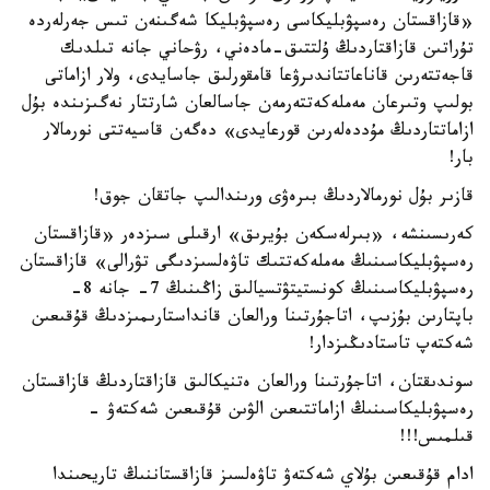
«قازاقستان رەسپۋبليكاسى رەسپۋبليكا شەگىنەن تىس جەرلەردە
تۇراتىن قازاقتاردىڭ ۇلتتىق-مادەني، رۋحاني جانە تىلدىك
قاجەتتەرىن قاناعاتتاندىرۋعا قامقورلىق جاسايدى، ولار ازاماتى
بولىپ وتىرعان مەملەكەتتەرمەن جاسالعان شارتتار نەگىزىندە بۇل
ازاماتتاردىڭ مۇددەلەرىن قورعايدى» دەگەن قاسيەتتى نورمالار
بار!
قازىر بۇل نورمالاردىڭ بىرەۋى ورىندالىپ جاتقان جوق!
كەرىسىنشە، «بىرلەسكەن بۇيرىق» ارقىلى سىزدەر «قازاقستان
رەسپۋبليكاسىنىڭ مەملەكەتتىك تاۋەلسىزدىگى تۋرالى» قازاقستان
رەسپۋبليكاسىنىڭ كونستيتۋتسيالىق زاڭىنىڭ 7- جانە 8-
باپتارىن بۇزىپ، اتاجۇرتىنا ورالعان قانداستارىمىزدىڭ قۇقىعىن
شەكتەپ تاستادىڭىزدار!
سوندىقتان، اتاجۇرتىنا ورالعان ەتنيكالىق قازاقتاردىڭ قازاقستان
رەسپۋبليكاسىنىڭ ازاماتتىعىن الۋىن قۇقىعىن شەكتەۋ -
قىلمىس!!!
ادام قۇقىعىن بۇلاي شەكتەۋ تاۋەلسىز قازاقستاننىڭ تاريحىندا