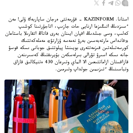
استانا. KAZINFORM - قۇرمەتتى ەرجان ساپاربەك ۇلى! مەن
ءسىزدىڭ اتىڭىزعا ارنايى حات جازىپ، اتاجۇرتىنا كوشىپ
كەلىپ، وسى جىلدىڭ اقپان ايىنان بەرى قاتاڭ اتقارىلا باستاعان
«قانداس مارتەبەسىن بەرۋ نەمەسە ۇزارتۋ» مەملەكەتتىك
كورسەتىلەتىن قىزمەتتەرى بويىنشا پيلوتتىق جوبانى ىسكە قوسۋ
جانە ىسكە اسىرۋ تۋرالى بىرلەسكەن بۇيرىقتىڭ كەسىرىنەن
قازاقستان ازاماتتىعىن الا الماي وتىرعان 430 ەتنيكالىق قازاق
وتباسىنىڭ ءتىزىمىن جولداپ وتىرمىن.