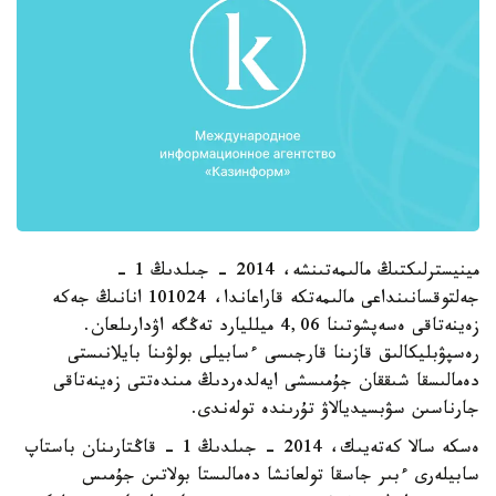
مينيسترلىكتىڭ مالىمەتىنشە، 2014 - جىلدىڭ 1 -
جەلتوقسانىنداعى مالىمەتكە قاراعاندا، 101024 انانىڭ جەكە
زەينەتاقى ەسەپشوتىنا 4,06 ميلليارد تەڭگە اۋدارىلعان.
رەسپۋبليكالىق قازىنا قارجىسى ءسابيلى بولۋىنا بايلانىستى
دەمالىسقا شىققان جۇمىسشى ايەلدەردىڭ مىندەتتى زەينەتاقى
جارناسىن سۋبسيديالاۋ تۇرىندە تولەندى.
ەسكە سالا كەتەيىك، 2014 - جىلدىڭ 1 - قاڭتارىنان باستاپ
سابيلەرى ءبىر جاسقا تولعانشا دەمالىستا بولاتىن جۇمىس