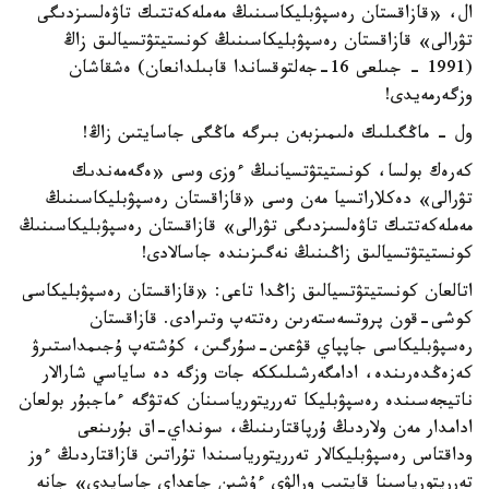
ال، «قازاقستان رەسپۋبليكاسىنىڭ مەملەكەتتىك تاۋەلسىزدىگى
تۋرالى» قازاقستان رەسپۋبليكاسىنىڭ كونستيتۋتسيالىق زاڭ
(1991 - جىلعى 16-جەلتوقساندا قابىلدانعان) ەشقاشان
وزگەرمەيدى!
ول - ماڭگىلىك ەلىمىزبەن بىرگە ماڭگى جاسايتىن زاڭ!
كەرەك بولسا، كونستيتۋتسيانىڭ ءوزى وسى «ەگەمەندىك
تۋرالى» دەكلاراتسيا مەن وسى «قازاقستان رەسپۋبليكاسىنىڭ
مەملەكەتتىك تاۋەلسىزدىگى تۋرالى» قازاقستان رەسپۋبليكاسىنىڭ
كونستيتۋتسيالىق زاڭىنىڭ نەگىزىندە جاسالادى!
اتالعان كونستيتۋتسيالىق زاڭدا تاعى: «قازاقستان رەسپۋبليكاسى
كوشى-قون پروتسەستەرىن رەتتەپ وتىرادى. قازاقستان
رەسپۋبليكاسى جاپپاي قۋعىن-سۇرگىن، كۇشتەپ ۇجىمداستىرۋ
كەزەڭدەرىندە، ادامگەرشىلىككە جات وزگە دە ساياسي شارالار
ناتيجەسىندە رەسپۋبليكا تەرريتورياسىنان كەتۋگە ءماجبۇر بولعان
ادامدار مەن ولاردىڭ ۇرپاقتارىنىڭ، سونداي-اق بۇرىنعى
وداقتاس رەسپۋبليكالار تەرريتورياسىندا تۇراتىن قازاقتاردىڭ ءوز
تەرريتورياسىنا قايتىپ ورالۋى ءۇشىن جاعداي جاسايدى» جانە