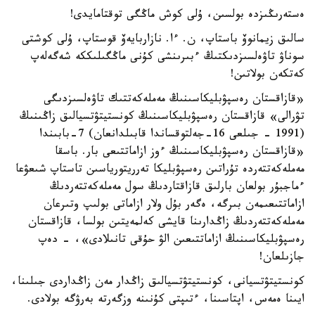
ەستەرىڭىزدە بولسىن، ۇلى كوش ماڭگى توقتامايدى!
سالىق زيمانوۆ باستاپ، ن. ءا. نازاربايەۆ قوستاپ، ۇلى كوشتى
سوناۋ تاۋەلسىزدىكتىڭ ءبىرىنشى كۇنى ماڭگىلىككە شەگەلەپ
كەتكەن بولاتىن!
«قازاقستان رەسپۋبليكاسىنىڭ مەملەكەتتىك تاۋەلسىزدىگى
تۋرالى» قازاقستان رەسپۋبليكاسىنىڭ كونستيتۋتسيالىق زاڭىنىڭ
(1991 - جىلعى 16-جەلتوقساندا قابىلدانعان) 7-بابىندا
«قازاقستان رەسپۋبليكاسىنىڭ ءوز ازاماتتىعى بار. باسقا
مەملەكەتتەردە تۇراتىن رەسپۋبليكا تەرريتورياسىن تاستاپ شىعۋعا
ءماجبۇر بولعان بارلىق قازاقتاردىڭ سول مەملەكەتتەردىڭ
ازاماتتىعىمەن بىرگە، ەگەر بۇل ولار ازاماتى بولىپ وتىرعان
مەملەكەتتەردىڭ زاڭدارىنا قايشى كەلمەيتىن بولسا، قازاقستان
رەسپۋبليكاسىنىڭ ازاماتتىعىن الۋ حۇقى تانىلادى»، - دەپ
جازىلعان!
كونستيتۋتسيانى، كونستيتۋتسيالىق زاڭدار مەن زاڭداردى جىلىنا،
ايىنا ەمەس، اپتاسىنا، ءتىپتى كۇنىنە وزگەرتە بەرۋگە بولادى.