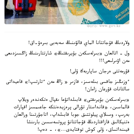
Фото: www.gov.kz
ولاردىڭ قۇجاتتانا الماي قالۋىنىڭ سەبەبى بىرەۋ-اق!
ول - اتالعان «بىرلەسكەن بۇيرىقتىڭ» شارتتارىنىڭ زاڭسىزدىعى
مەن اۋىرلىعى!!!
قۇرمەتتى ەرجان ساپاربەك ۇلى!
ءوزىڭىز جاقسى بىلەسىز، قازىر « زاڭ مەن ءتارتىپ!» قاعيداتى
سالتانات قۇرعان زامان!
«بىرلەسكەن بۇيرىقتى» قابىلداتۋعا ىقپال ەتكەندەر ويلاپ
قالماسىن، «قانداستار تۋرالى پرەزيدەنتكە جاعىمسىز اقپارات
بەرىپ، وسىلاي پيلوتتىق جوبا قابىلداپ، اتاجۇرتىنا ورالعان
ەتنيكالىق قازاقتاردىڭ قۇجاتتانۋ پروتسەسسىن بارىنشا
قيىنداتساق، ۇلى كوش توقتايدى...»، - دەپ!