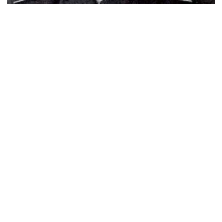
سۋرەت: اۆتوردىڭ جەكە ارحيۆىنەن الىندى
«يگىلىك پەن ىزگىلىكتى قايتسەم حالقىما ارنايمىن» دەپ
تىرلىكتەرىن تىنىمسىزدىقپەن شەگىپ جۇرگەن وسى شاڭىراق
اۋلەتتەرىندە ۇلى اكەلەرى اقتاي، جىلقىشى، ودان كەيىن ءوز
اكەسى سۇگىرباي وتسە، ەندىگى سالماق قارشاداي دالەلقاننىڭ
وزىنە تۇسپەسى بارما.
1906 -جىلى قوبدانىڭ (سىرت موڭعوليا) بايان-ولگەي
اۋدانىندا دۇنيە ەسىگىن اشقان دالەلقان اق وردالارىندا ۇنەمى
بولىپ تۇراتىن جەر داۋى مەن جەسىر داۋىنىڭ بىتىمدەرىنە،
ەلدىڭ ەرتەڭگى تىرلىگى جونىندەگى كەڭەستەرىنە قۇلاق ءتۇرىپ
ءوسىپ، ءسابي ساناسىنا وي ءتۇيىپ جەتىلسە، ال وقۋ جاسىنا
جەتكەسىن اۋىل مولدالارىنىڭ الدىن كورىپ، ءبىلىم الىپ، ءدىني
ساۋاتىمەن قوسا موڭعولشا، اراپشا، ءتىپتى پارسىشا، ورىسشانى
ۇيرەنىپ، ءوز ورتاسىنا دارىنى مەن تالانتىن تانىتىپ ەسەيگەن
دالەلقان ءبىر وتباسىنىڭ عانا ەمەس، بۇكىل ەلىنىڭ ءۇمىتىن