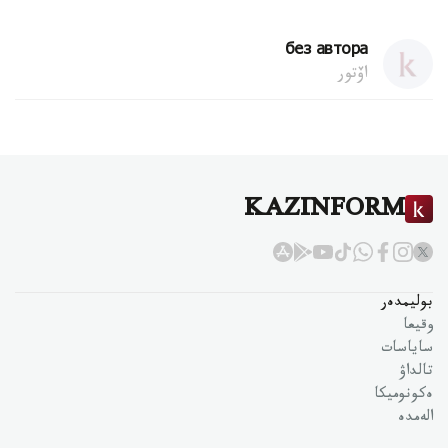
без автора
اۆتور
KAZINFORM
بوليمدەر
وقيعا
ساياسات
تالداۋ
ەكونوميكا
الەمدە