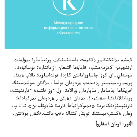
كةشة بذلئكشئلةر ذكئمةت باسشئسئنئث ورئنباسارئ بيؤلةنت
ارئنچپةن كةزدةسئپ، قاماؤعا الئنعان ازاماتتاردئ بوساتؤدئ،
سونداي-اق كوز جاساؤراتاتئن گازدئ قولدانباؤدئ تالاپ ةتتئ.
پرةمةر-مينيستر رةدجةپ ةردوعان بولسا، بذگئن سولتذستئك
افريكاعا جاساعان ساپاردان ورالادئ. ول ءوز ةلئندة ءتارتئپتئث
ورناتئلاتئنئنا سةنئمدئ. بذعان دةيئن ر.ةردوعان تذركياداعئ
تارتئپسئزدئكتةردئ «دةموكراتياعا قارسئ شابؤئلمةن» تةثةپ،
وعان ةكسترةميستئك توپتار كئنالئ دةپ مالئمدةگةن بولاتئن.
اأتور: ارمان اسقاروأ