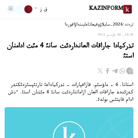
KAZINFORM
ق ز
ترەند:
2026-سايلاۋ
وقيعا
تاعايىنداۋ
اقوردا
14:28, 06 ماۋسىم 2013
تذركيادا جاراقات العانداردئث سانئ 4 مئث ادامنان
استئ
استانا. 6 - ماؤسئم. قازاقپارات - تذركياداعئ تارتئپسئزدئكتةر
كةزئندة جاراقات العان ازاماتتاردئث سانئ 4 مئثنان استئ. ءذش
ادام قايتئس بولدئ.