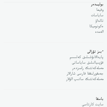
بوليمدەر
وقيعا
ساياسات
تالداۋ
ەكونوميكا
الەمدە
ءبىز تۋرالى
پايدالانۋشىلىق كەلىسىم
قۇپىيالىلىق ساياساتى
مەملەكەتتىك رامىزدەر
جەمقورلىققا قارسى شارالار
مەملەكەتتىك ساتىپ الۋلار
باسقا
سايت كارتاسى