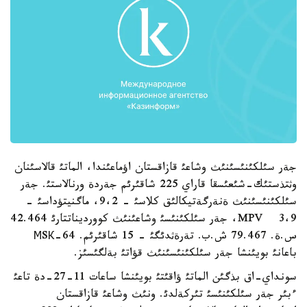
جةر سئلكئنئسئنئث وشاعئ قازاقستان اؤماعئندا، الماتئ قالاسئنان
وثتذستئك-شئعئسقا قاراي 225 شاقئرئم جةردة ورنالاستئ. جةر
سئلكئنئسئنئث ةنةرگةتيكالئق كلاسئ - 9،2، ماگنيتؤداسئ -
MPV 3،9، جةر سئلكئنئسئ وشاعئنئث كوورديناتتارئ 42.464
س.ة. 79.467 ش.ب. تةرةثدئگئ - 15 شاقئرئم. МSК-64
باعانئ بويئنشا جةر سئلكئنئسئنئث قؤاتئ بةلگئسئز.
سونداي-اق بذگئن الماتئ ؤاقئتئ بويئنشا ساعات 11-27-دة تاعئ
ءبئر جةر سئلكئنئسئ تئركةلدئ. ونئث وشاعئ قازاقستان