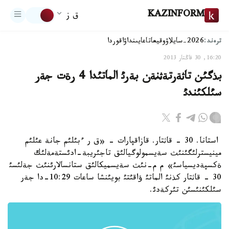
KAZINFORM
ق ز
ترەند:
2026-سايلاۋ
وقيعا
تاعايىنداۋ
اقوردا
16:20, 30 قاڭتار 2013
بذگئن تاثةرتةثنةن بةرئ الماتئدا 4 رةت جةر
سئلكئندئ
استانا. 30 - قاثتار. قازاقپارات - «ق ر ءبئلئم جانة عئلئم
مينيسترلئگئنئث سةيسمولوگيالئق تاجئريبة-ادئستةمةلئك
ةكسپةديسياسئ» م م-نئث سةيسميكالئق ستانسالارئنئث جةلئسئ
30 - قاثتار كذنئ الماتئ ؤاقئتئ بويئنشا ساعات 10:29-دا جةر
سئلكئنئسئن تئركةدئ.