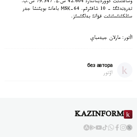
وشاعئنئث كوورديناتتارئ 42.604 س.ة. 79.547 ش.ب.
تةرةثدئگئ - 10 شاقئرئم. МSК-64 باعانئ بويئنشا جةر
سئلكئنئسئنئث قؤاتئ بةلگئسئز.
اأتور: مارلان جيةمباي
без автора
اۆتور
KAZINFORM