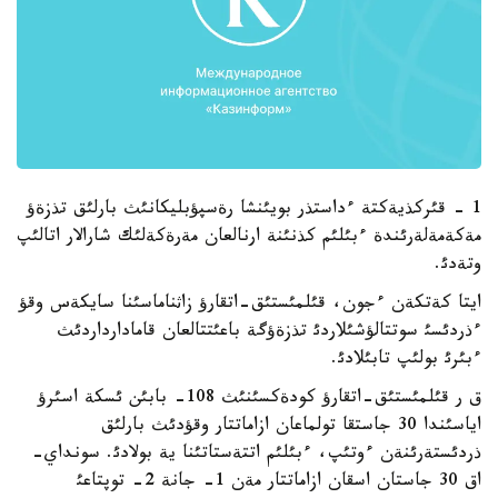
1 - قئركذيةكتة ءداستذر بويئنشا رةسپؤبليكانئث بارلئق تذزةؤ
مةكةمةلةرئندة ءبئلئم كذنئنة ارنالعان مةرةكةلئك شارالار اتالئپ
وتةدئ.
ايتا كةتكةن ءجون، قئلمئستئق-اتقارؤ زاثناماسئنا سايكةس وقؤ
ءذردئسئ سوتتالؤشئلاردئ تذزةؤگة باعئتتالعان قامادارداردئث
ءبئرئ بولئپ تابئلادئ.
ق ر قئلمئستئق-اتقارؤ كودةكسئنئث 108- بابئن ئسكة اسئرؤ
اياسئندا 30 جاستقا تولماعان ازاماتتار وقؤدئث بارلئق
ذردئستةرئنةن ءوتئپ، ءبئلئم اتتةستاتئنا ية بولادئ. سونداي-
اق 30 جاستان اسقان ازاماتتار مةن 1- جانة 2- توپتاعئ