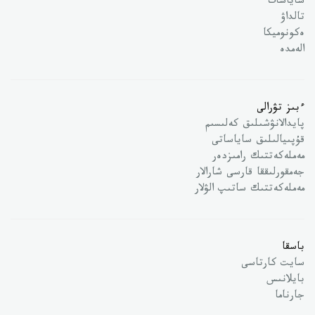
ساياسات
تالداۋ
ەكونوميكا
الەمدە
ءبىز تۋرالى
پايدالانۋشىلىق كەلىسىم
قۇپىيالىلىق ساياساتى
مەملەكەتتىك رامىزدەر
جەمقورلىققا قارسى شارالار
مەملەكەتتىك ساتىپ الۋلار
باسقا
سايت كارتاسى
بايلانىس
جارناما