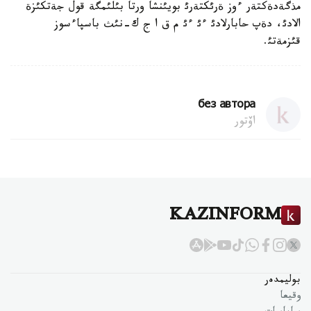
مذگةدةكتةر ءوز ةرئكتةرئ بويئنشا ورتا بئلئمگة قول جةتكئزة
الادئ، دةپ حابارلادئ ءئ ءئ م ق ا ج ك-نئث باسپاءسوز
قئزمةتئ.
без автора
اۆتور
KAZINFORM
بوليمدەر
وقيعا