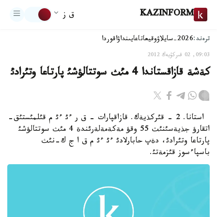
KAZINFORM
ق ز
ترەند:
2026-سايلاۋ
وقيعا
تاعايىنداۋ
اقوردا
09:03, 02 قىركۇيەك 2012
كةشة قازاقستاندا 4 مئث سوتتالؤشئ پارتاعا وتئرادئ
استانا. 2 - قئركذيةك. قازاقپارات - ق ر ءئ ءئ م قئلمئستئق-
اتقارؤ جذيةسئنئث 55 وقؤ مةكةمةلةرئندة 4 مئث سوتتالؤشئ
پارتاعا وتئرادئ، دةپ حابارلادئ ءئ ءئ م ق ا ج ك-نئث
باسپاءسوز قئزمةتئ.