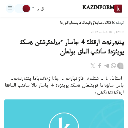
KAZINFORM
ق ز
ترەند:
2026-سايلاۋ
وقيعا
تاعايىنداۋ
اقوردا
12:19, 02 شىلدە 2012
ينتةرنةت ارقئلئ 4 جاسار ءبذلدئرشئن ةسكئ
پويئزدئ ساتئپ الماق بولعان
استانا. 1 - شئلدة. قازاقپارات - جاثا زةلانديادا ينتةرنةت-
باس ساؤداعا قويئلعان ةسكئ پويئزدئ 4 جاسار بالا ساتئپ الماققا
ارةكةتتةنگةن،