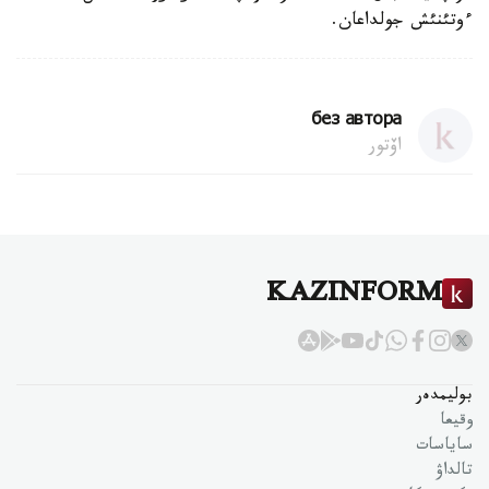
ءوتئنئش جولداعان.
без автора
اۆتور
KAZINFORM
بوليمدەر
وقيعا
ساياسات
تالداۋ