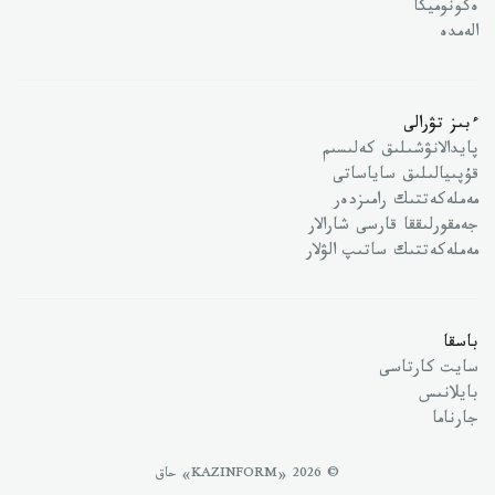
ەكونوميكا
الەمدە
ءبىز تۋرالى
پايدالانۋشىلىق كەلىسىم
قۇپىيالىلىق ساياساتى
مەملەكەتتىك رامىزدەر
جەمقورلىققا قارسى شارالار
مەملەكەتتىك ساتىپ الۋلار
باسقا
سايت كارتاسى
بايلانىس
جارناما
© 2026 «KAZINFORM» حاق