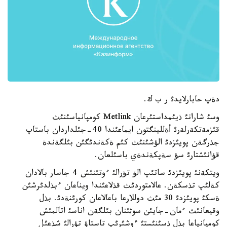
دةپ حابارلايدئ ر ب ك.
وسئ شارانئ ذيئمداستئرعان Metlink كومپانياسئنئث
قئزمةتكةرلةرئ أةللينگتون ايماعئندا 40-جئلداردان باستاپ
جذرگةن پويئزدئ الؤشئنئث كئم ةكةندئگئن بئلگةندة
قؤانئشتارئ سؤ سةپكةندةي باسئلعان.
ويتكةنئ پويئزدئ ساتئپ الؤ تؤرالئ ءوتئنئش 4 جاسار بالادان
كةلئپ تذسكةن. عالامتوردئث قذلاعئندا ويناعان ءبذلدئرشئن
ةسكئ پويئزدئ 30 مئث دوللارعا باعالاعان كورئنةدئ. بذل
وقيعانئث ءمان-جايئن سوثئنان بئلگةن اناسئ اتالمئش
كومپانياعا بذل ذسئنئستئ ءوشئرئپ تاستاؤ تؤرالئ شذعئل