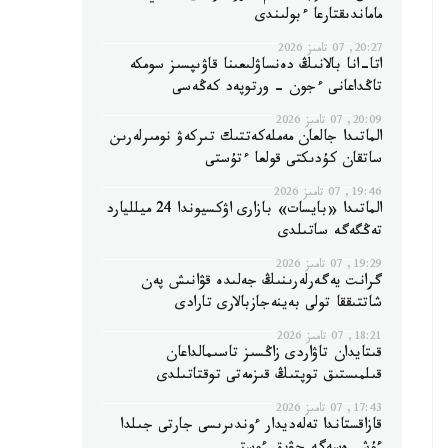
ماماندىقتارعا ءبولىندى
20:27, 07 تامىز 2026
اتا-انا بالانىڭ دەنساۋلىعىنا قاۋىپسىز سومكە
تاڭداعانى ءجون - ورتوپەد كەڭەسى
20:09, 07 تامىز 2026
الماتىدا جالعان مەملەكەتتىك تىركەۋ نومىرلەرىن
ساتقان كۇدىكتى قولعا ءتۇستى
19:46, 07 تامىز 2026
الماتىدا «بايسات» بازارى اۋكسيوندا 24 ميلليارد
تەڭگەگە ساتىلدى
19:29, 07 تامىز 2026
گرانت يەگەرلەرىنىڭ جەلىدە قۋانىش پەن
شاتتىققا تولى بەينەجازبالارى تارادى
18:21, 07 تامىز 2026
قىتايدان تاۋاردى زاڭسىز تاسىمالداعان
قىلمىستىق توپتىڭ قىزمەتى توقتاتىلدى
17:43, 07 تامىز 2026
قازاقستاندا تەلەديدار ءوندىرىسى جارتى جىلدا