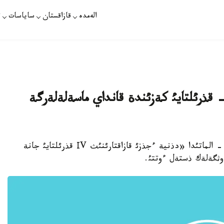
الەمدە
قازاقستان
ساياسات
ت
لماتئدا دذنيةءجذزئ قازاقتارئنئث 4- قذرئلتايئ كةزئندة قانداي ماسةلةلةرگة
الماتئ. 26- ءساؤئر. قازاقپارات /ادئلةت مذساحا/ - الماتئدا «دذنية ءجذزئ قازاقتارئنئث ІV قذرئلتايئ جانة
وثگةلةك ذستةل ءوتتئ.