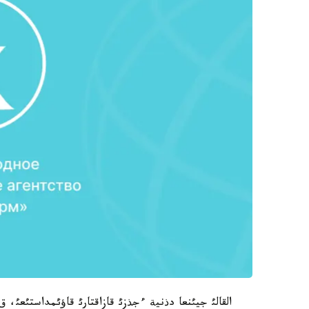
القالئ جيئنعا دذنية ءجذزئ قازاقتارئ قاؤئمداستئعئ،