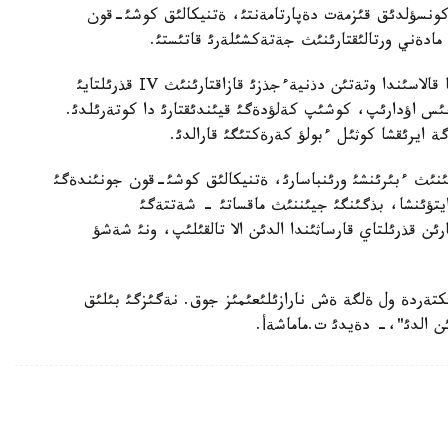
ونسؤلدئق قئزمةت دةپارتامةنتئ، ةتنيكالئق كوشئ-قون
دةني ورتالئقتارئنئث جةتةكشئلةرئ قاتئستئ.
جيئن بارئسئندا اعئمداعئ جئلدئث مامئر ايئندا استانا قالاسئندا وتةتئن دذنيةءجذزئ قازاقتارئنئث ІV قذرئلتايئ
ئس اؤدارئپ، كوشئپ كةلؤدةگئ قيئندئقتارئ دا كوتةرئلدئ.
 ايرئقشا كوثئل ءبولؤ كةرةكتئگئ قارالدئ.
اسئنئث ءبئرئنشئ ورئنباسارئ، ةتنيكالئق كوشئ-قون جونئندةگئ
يتؤئنشا، بذگئنگئ جيئننئث ماقساتئ - شةتتةگئ
رئن قذرئلتاي قارساثئندا الدئن الا تالقئلئپ، ونئ شةشؤ
دئكتةردة ول ةلگة ةش نارازئلئعئمئز جوق. نةگئزگئ بئلئق
ن الدئ"،- دةيدئ ت.ماماشةأ.