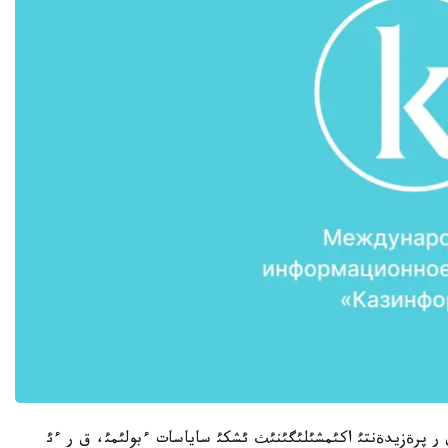
 ق ر پرةزيدةنتئ اكئمشئلئگئنئث ئشكئ ساياسات ءبولئمئ، ق ر ءئ