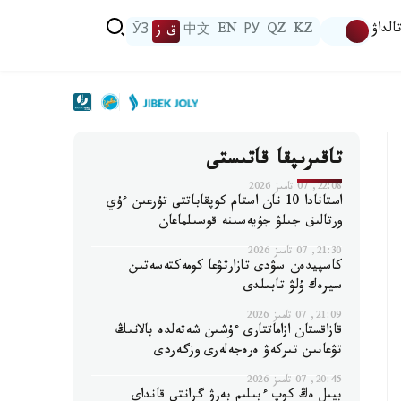
الداۋ
KZ
QZ
РУ
EN
中文
ق ز
ЎЗ
تاقىرىپقا قاتىستى
22:08, 07 تامىز 2026
استانادا 10 نان استام كوپقاباتتى تۇرعىن ءۇي
ورتالىق جىلۋ جۇيەسىنە قوسىلماعان
21:30, 07 تامىز 2026
كاسپيدەن سۋدى تازارتۋعا كومەكتەسەتىن
سيرەك ۇلۋ تابىلدى
21:09, 07 تامىز 2026
قازاقستان ازاماتتارى ءۇشىن شەتەلدە بالانىڭ
تۋعانىن تىركەۋ ەرەجەلەرى وزگەردى
20:45, 07 تامىز 2026
بيىل ەڭ كوپ ءبىلىم بەرۋ گرانتى قانداي