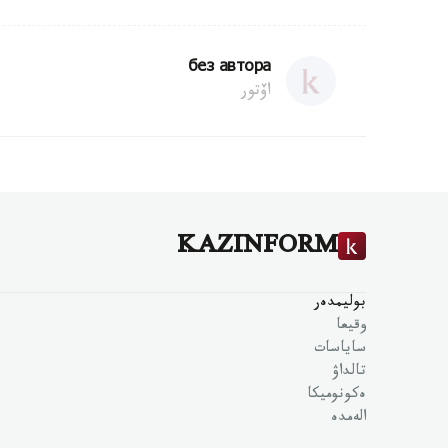
без автора
اۆتور
KAZINFORM
بوليمدەر
وقيعا
ساياسات
تالداۋ
ەكونوميكا
الەمدە