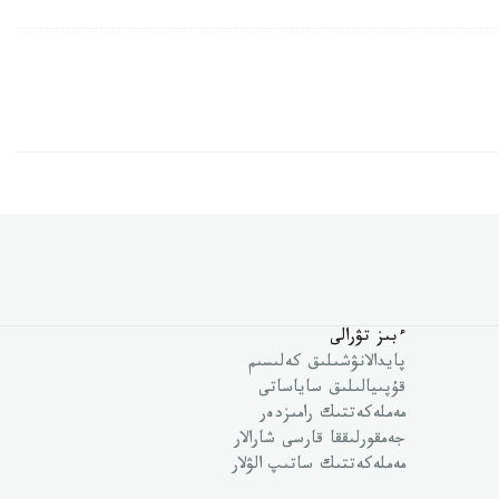
ءبىز تۋرالى
پايدالانۋشىلىق كەلىسىم
قۇپىيالىلىق ساياساتى
مەملەكەتتىك رامىزدەر
جەمقورلىققا قارسى شارالار
مەملەكەتتىك ساتىپ الۋلار