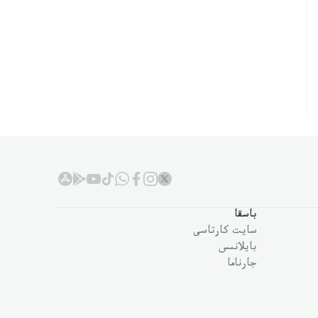
باسقا
سايت كارتاسى
بايلانىس
جارناما