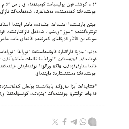
ءئ م كوشئ-قون پوليسياسئ كوميتةتئ، ق ر س ءئ م ك
جونئندةگئ كةثةستئث مذشةلةرئ، شةتةلدةگئ قازاق ما
توثئرةگئندة ءسوز ءوربئپ، شةتةل قازاقتارئنئث قون
سونئمةن قاتار قذرئلتاي كةزئندة قانداي ماسةلةلةرگة
دذنيةءجذزئ قازاقتارئ قاؤئمداستئعئ ءتورالقا ءتوراع
قوعامدئق كةثةستئث ءتوراعاسئ تالعات ماماشةأتئث ا
قانداستارئمئزدئث ةلگة ورالؤدا تؤئندايتئن قيئندئقتا
جونئندةگئ ذسئنئستاردئ دايئنداؤ.
"قئتايداعئ أيزا بةرؤگة بايلانئستئ بولعان كةلةثسئز
قذجات تولتئرؤ جونئندةگئ ءبئزدئث كونسؤلدئقتا ورئ