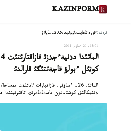
KAZINFORM
ترەند:
اقوردا
تاعايىنداۋ
وقيعا
2026-سايلاۋ
13:01, 26 ءساۋىر 2011
ا
كوثئل ءبولؤ قاجةتتئگئ قارالدئ
ةتنيكالئق كوشئ-قون ماسةلةلةرئ» تاقئرئبئندا د