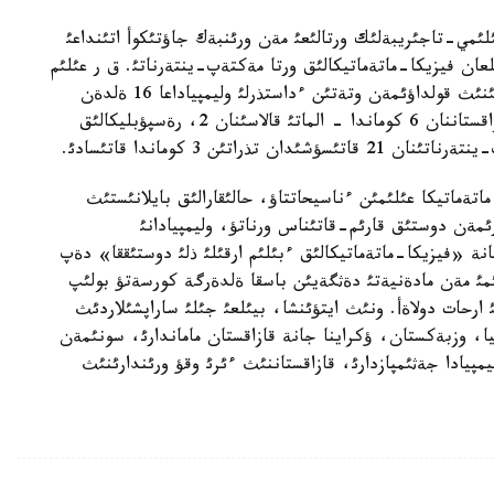
لئمي-تاجئريبةلئك ورتالئعئ مةن ورئنبةك جاؤتئكوأ اتئنداعئ
رئلعان فيزيكا-ماتةماتيكالئق ورتا مةكتةپ-ينتةرناتئ. ق ر عئلئم
جانة ءبئلئم مينيسترلئگئنئث جانة الماتئ قالاسئ اكئمئنئث قولداؤئمةن وتةتئن ءداستذرلئ وليمپياداعا 16 ةلدةن
289 قاتئسؤشئدان تذراتئن 46 كوماندا قاتئسادئ. قازاقستاننان 6 كوماندا - الماتئ قالاسئنان 2، رةسپؤبليكالئق
تئن 3 كوماندا قاتئسادئ.
اتةماتيكا عئلئمئن ءناسيحاتتاؤ، حالئقارالئق بايلانئستئث
ئمةن دوستئق قارئم-قاتئناس ورناتؤ، وليمپيادانئ
نة «فيزيكا-ماتةماتيكالئق ءبئلئم ارقئلئ ذلئ دوستئققا» دةپ
لئمئ مةن مادةنيةتئ دةثگةيئن باسقا ةلدةرگة كورسةتؤ بولئپ
ارحات دولاةأ. ونئث ايتؤئنشا، بيئلعئ جئلئ ساراپشئلاردئث
ا، وزبةكستان، ؤكراينا جانة قازاقستان ماماندارئ، سونئمةن
يمپيادا جةثئمپازدارئ، قازاقستاننئث ءئرئ وقؤ ورئندارئنئث