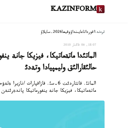
KAZINFORM
ترەند:
اقوردا
تاعايىنداۋ
وقيعا
2026-سايلاۋ
18:07, 06 قاڭتار 2010
حالئقارالئق وليمپيادا وتةدئ
ماتةماتيكا، فيزيكا جانة ينفورماتيكا پاندةرئنةن جاؤتئكوأ اتئنداعئ 4-حا