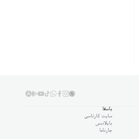
باسقا
سايت كارتاسى
بايلانىس
جارناما