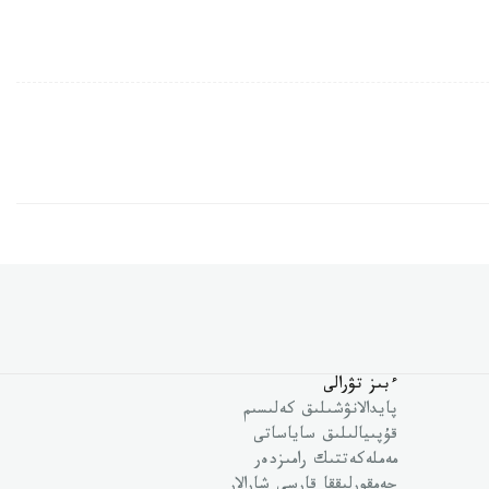
ءبىز تۋرالى
پايدالانۋشىلىق كەلىسىم
قۇپىيالىلىق ساياساتى
مەملەكەتتىك رامىزدەر
جەمقورلىققا قارسى شارالار