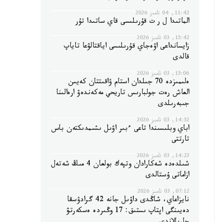
11:42, 04 تامىز 2026
الماتىدا ل ر ت قۇرىلىسى قاي ساتىدا تۇر
15:42, 03 تامىز 2026
زايسانداعى اۋەجاي قۇرىلىسى اياقتالۋعا تاياپ
قالدى
15:06, 03 تامىز 2026
ەلىمىزدە 70 جىلدان استام ۋاقىتتان كەيىن
العاش رەت جولبارىس تاريحي مەكەندەۋ ارەالىنا
جىبەرىلدى
14:52, 03 تامىز 2026
اباي وبلىسىندا تاعى ءبىر اۋىل ىشىمدىكتەن باس
تارتتى
14:23, 03 تامىز 2026
شىلدەدە شەكارادان وتپەك بولعان 4 مىڭ شەتەل
ازاماتى ۇستالدى
07:12, 03 تامىز 2026
نايزاعاي، شاڭدى داۋىل جانە 42 گرادۋسقا
دەيىنگى اپتاپ ىستىق: 17 وڭىردە ەسكەرتۋ