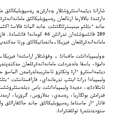
شارانئ ذيئمداستئرؤشئلار «دارئن» رةسپؤبليكالئق عئ
دارئندئ بالالارعا ارنالعان رةسپؤبليكالئق مامانداندئ
مامانداندئرئلعان فيزيكا-ماتةماتيكالئق ورتا مةكتةپ-ينتةرناتئنان 21 قاتئسؤشئدان تذرا
«وليمپيادانئث ماقساتئ - وقؤشئلار اراسئندا فيزيكا-م
دامؤئ، باسقا ةلدةردئث مامانداندئرئلعان مةكتةپتةر
ذيئمداستئرؤ ءارئ وتكئزؤ تاجئريبةلةرئمةن الماسؤ جا
وليمپيادا ذرانئ ايتئپ تذرعانداي، قازاقستاننئث ءبئ
تابئلادئ»، دةيدئ وليمپيادانئث باس ذيلةستئرؤشئسئ 
قذرامئن بولگاريا، رةسةي، بةلارؤس، گرؤزيا، ارمةني
قاتار ءار جاستاعئ رةسپؤبليكالئق جانة حالئقارالئق ول
ستؤدةنتتةرئ تولئقتئرادئ.