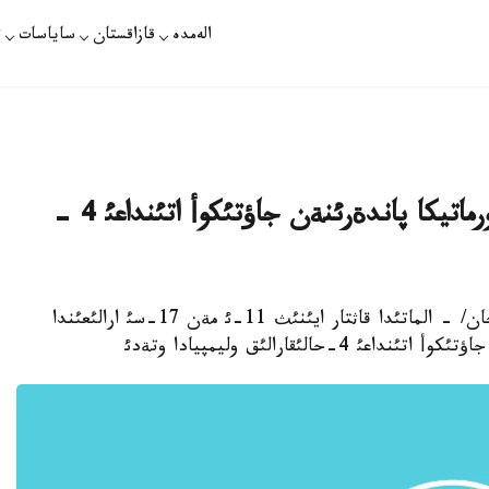
الەمدە
قازاقستان
ساياسات
ت
الماتئدا ماتةماتيكا، فيزيكا جانة ينفورماتيكا پاندةرئنةن جاؤتئكوأ اتئنداعئ 4 -
الماتئ. قاثتاردئث 6-سئ. قازاقپارات /نازيرا ةلةؤحان/ - الماتئدا قاثتار ايئنئث 11-ئ مةن 17-سئ ارالئعئندا
لئقارالئق وليمپيادا وتةدئ