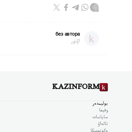
без автора
اۆتور
KAZINFORM
بوليمدەر
وقيعا
ساياسات
تالداۋ
ەكونوميكا