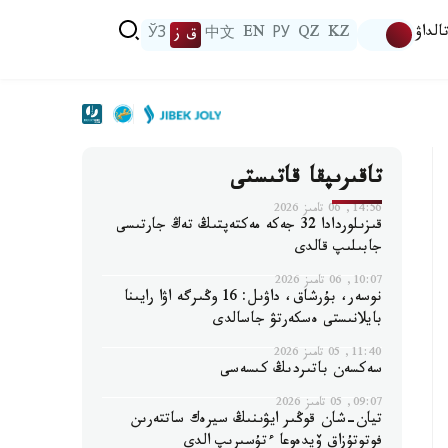
الداۋ
KZ
QZ
РУ
EN
中文
ق ز
ЎЗ
تاقىرىپقا قاتىستى
14:56, 06 تامىز 2026
قىزىلوردادا 32 جەكە مەكتەپتىڭ تەڭ جارتىسى
جابىلىپ قالدى
10:07, 06 تامىز 2026
نوسەر، بۇرشاق، داۋىل: 16 وڭىرگە اۋا رايىنا
بايلانىستى ەسكەرتۋ جاسالدى
11:40, 05 تامىز 2026
سەكسەن باتىردىڭ كىسەسى
09:07, 05 تامىز 2026
تيان-شان قوڭىر ايۋىنىڭ سيرەك ساتتەرىن
فوتوتۇزاق ۆيدەوعا ءتۇسىرىپ الدى