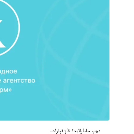
دةپ حابارلايدئ قازاقپارات.