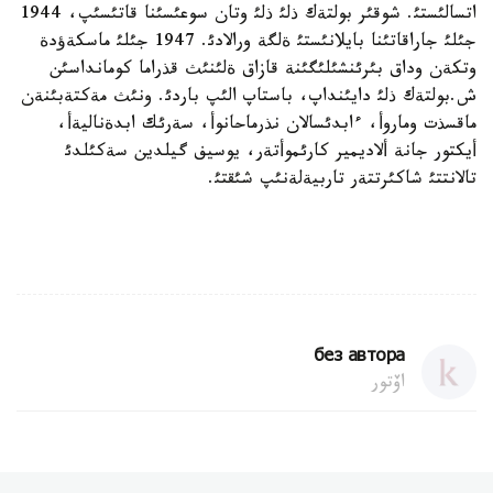
اتسالئستئ. شوقئر بولتةك ذلئ ذلئ وتان سوعئسئنا قاتئسئپ، 1944
جئلئ جاراقاتئنا بايلانئستئ ةلگة ورالادئ. 1947 جئلئ ماسكةؤدة
وتكةن وداق بئرئنشئلئگئنة قازاق ةلئنئث قذراما كومانداسئن
ش.بولتةك ذلئ دايئنداپ، باستاپ الئپ باردئ. ونئث مةكتةبئنةن
ماقسذت وماروأ، ءابدئسالان نذرماحانوأ، سةرئك ابدةناليةأ،
أيكتور جانة ألاديمير كارئموأتةر، يوسيف گيلدين سةكئلدئ
تالانتتئ شاكئرتتةر تاربيةلةنئپ شئقتئ.
без автора
اۆتور