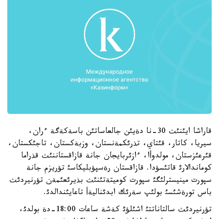
قاراشا ايئنئث 30-نا دةيئن جالعاساتئن باسةكةگة ءران،
سيريا، كاتار، قئتاي، تذرئكمةنستان، وزبةكستان، تاجئكستان،
قئرعئزستان، مولدوأا، ءازئربايجان جانة قازاقستاننئث قذراما
كوماندالارئ قاتئسؤدا. قازاقستان رةسپؤبليكاسئ تؤريزم جانة
سپورت مينيسترلئگئ سپورت كوميتةتئنئث بذيرئعئمةن تؤرنيردئث
باس تورةشئسئ بولئپ سةرئك ابدئناليةأ تاعايئندالدئ.
تؤرنيردئث سالتاناتتئ اشئلؤئ كةشة ساعات 18:00-دة بولدئ،