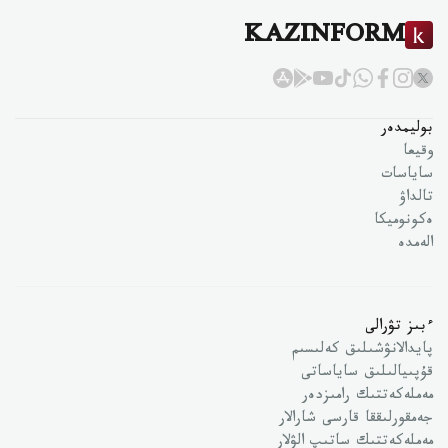
KAZINFORM
بوليمدەر
وقيعا
ساياسات
تالداۋ
ەكونوميكا
الەمدە
ءبىز تۋرالى
پايدالانۋشىلىق كەلىسىم
قۇپىيالىلىق ساياساتى
مەملەكەتتىك رامىزدەر
جەمقورلىققا قارسى شارالار
مەملەكەتتىك ساتىپ الۋلار