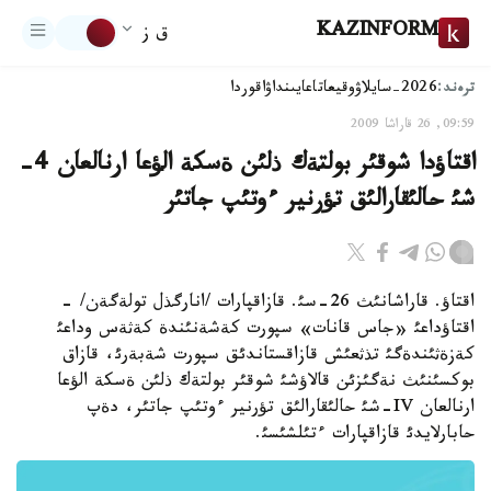
KAZINFORM
ق ز
ترەند:
2026-سايلاۋ
وقيعا
تاعايىنداۋ
اقوردا
09:59, 26 قاراشا 2009
اقتاؤدا شوقئر بولتةك ذلئن ةسكة الؤعا ارنالعان 4-
شئ حالئقارالئق تؤرنير ءوتئپ جاتئر
اقتاؤ. قاراشانئث 26-سئ. قازاقپارات /انارگذل تولةگةن/ -
اقتاؤداعئ «جاس قانات» سپورت كةشةنئندة كةثةس وداعئ
كةزةثئندةگئ تذثعئش قازاقستاندئق سپورت شةبةرئ، قازاق
بوكسئنئث نةگئزئن قالاؤشئ شوقئر بولتةك ذلئن ةسكة الؤعا
ارنالعان IV-شئ حالئقارالئق تؤرنير ءوتئپ جاتئر، دةپ
حابارلايدئ قازاقپارات ءتئلشئسئ.