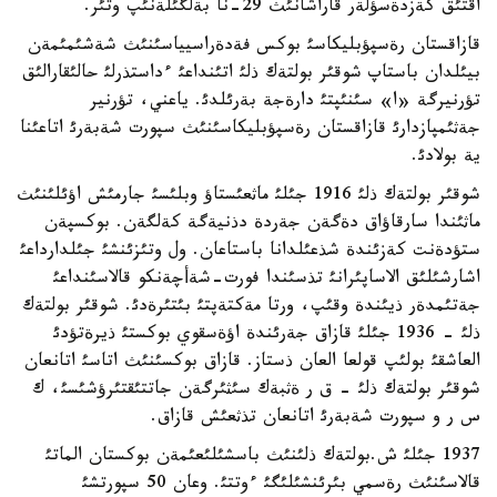
اقتئق كةزدةسؤلةر قاراشانئث 29-نا بةلگئلةنئپ وتئر.
قازاقستان رةسپؤبليكاسئ بوكس فةدةراسيياسئنئث شةشئمئمةن
بيئلدان باستاپ شوقئر بولتةك ذلئ اتئنداعئ ءداستذرلئ حالئقارالئق
تؤرنيرگة «ا» سئنئپتئ دارةجة بةرئلدئ. ياعني، تؤرنير
جةثئمپازدارئ قازاقستان رةسپؤبليكاسئنئث سپورت شةبةرئ اتاعئنا
ية بولادئ.
شوقئر بولتةك ذلئ 1916 جئلئ ماثعئستاؤ وبلئسئ جارمئش اؤئلئنئث
ماثئندا سارقاؤاق دةگةن جةردة دذنيةگة كةلگةن. بوكسپةن
ستؤدةنت كةزئندة شذعئلدانا باستاعان. ول وتئزئنشئ جئلدارداعئ
اشارشئلئق الاساپئرانئ تذسئندا فورت-شةأچةنكو قالاسئنداعئ
جةتئمدةر ذيئندة وقئپ، ورتا مةكتةپتئ بئتئرةدئ. شوقئر بولتةك
ذلئ - 1936 جئلئ قازاق جةرئندة اؤةسقوي بوكستئ ذيرةتؤدئ
العاشقئ بولئپ قولعا العان ذستاز. قازاق بوكسئنئث اتاسئ اتانعان
شوقئر بولتةك ذلئ - ق ر ةثبةك سئثئرگةن جاتتئقتئرؤشئسئ، ك
س ر و سپورت شةبةرئ اتانعان تذثعئش قازاق.
1937 جئلئ ش.بولتةك ذلئنئث باسشئلئعئمةن بوكستان الماتئ
قالاسئنئث رةسمي بئرئنشئلئگئ ءوتتئ. وعان 50 سپورتشئ