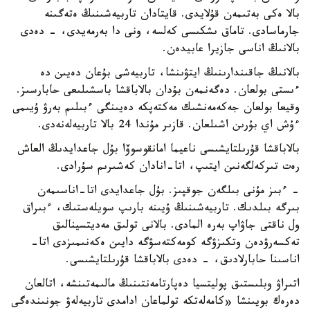
بالا ەكى بەتىمەن قۇلايدى. قايتادان تاربيەشىنىڭ ەتەگىنە
جارماسادى. تاماق ىشكىسى كەلسە، ونى دا بەرمەيدى، - دەدى
بالانىڭ اناسى جازيرا عابيدەن.
بالانىڭ جاقىندارىنىڭ ايتۋىنشا، تاربيەشى بۇعان دەيىن دە
ءىستى بولعان. دەگەنمەن بۇدان بالاباقشا باسشىلىعى حابارسىز.
وقيعا بولعان جەكەمەنشىك مەكتەپكە دەيىنگى ءبىلىم بەرۋ ۇيىمى
ءۇش اي بۇرىن اشىلعان. قازىر مۇندا 24 بالا تاربيەلەنەدى.
بالاباقشا قۇرىلتايشىسى ناعيما امانقوسوۆا بۇل جاعدايدىڭ العاش
رەت تىركەلگەنىن ايتىپ، اتا-انادان كەشىرىم سۇرادى.
- ءبىز مۇنى بىلگەن جوقپىز. بۇل جاعدايدى اتا-اناسىمەن
بىرگە بىلدىك. تاربيەشىنىڭ ۇيىنە بارىپ سويلەستىك، ءبىراق
ول ناقتى جاۋاپ بەرە المادى. بالانى تولىق مەديتسينالىق
تەكسەرۋدەن وتكىزۋگە كومەكتەسۋگە دايىن ەكەنىمىزدى اتا-
اناسىنا حابارلادىق، - دەدى بالاباقشا قۇرىلتايشىسى.
اتىراۋ وبلىستىق پوليتسيا دەپارتامەنتىنىڭ مالىمەتىنشە، اتالعان
دەرەك بويىنشا «كامەلەتكە تولماعان ادامدى تاربيەلەۋ جونىندەگى