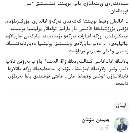
مىندەتتەردى ورىنداماۋ» بابى بويىنشا قىلمىستىق ءىس
قوزعالعان.
- اتالعان وقيعا بويىنشا كەشەندى تەرگەۋ امالدارى جۇرگىزىلۋدە.
قۇقىق بۇزۋشىلىققا قاتىسى بار بارلىق تۇلعالار پوليتسيا بولىمىنە
جەتكىزىلدى. وزگە اقپارات تەرگەۋ مۇددەسىنە سايكەس جاريالاۋعا
جاتپايدى، - دەپ حابارلادى وبلىستىق پوليتسيا دەپارتامەنتىنىڭ
رەسمي وكىلى مەيىرىم ەرداۋلەت.
بالانىڭ اتا-اناسى كىنالىلەردىڭ زاڭ الدىندا جاۋاپ بەرۋىن تالاپ
ەتىپ وتىر. ولاردىڭ ايتۋىنشا، مۇنداي جاعدايدىڭ وزگە بالالارعا
قايتالانباۋى ءۇشىن وقيعاعا جان-جاقتى قۇقىقتىق باعا بەرىلۋى
قاجەت.
ايماق
بەيسەن سۇلتان
اۆتور