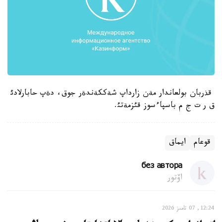
قذربان بولعاندار مةن زارداپ شةككةندةر جوق، دةپ حابارلادئ
ق ر ت ج م باسپاءسوز قئزمةتئ.
قوعام
ايماق
без автора
اۆتور
12:24, 07 تامىز 2026