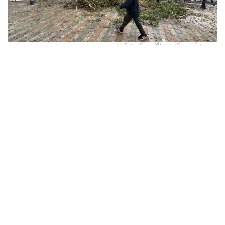
فوتو: وسكەمەن قالاسى اكىمدىگىنەن
قالا اكىمدىگىنىڭ مالىمەتىنشە، داۋىل كەزىندە ورتالىق
كوشەلەردە جەل 15 اعاشتى قۇلاتقان. ولاردىڭ ءبىرقاتارى جول
جيەگىندە تۇرعان اۆتوكولىكتەردىڭ ۇستىنە قۇلادى.
- قازىرگى ۋاقىتتا پوليتسياعا اعاشتاردىڭ قۇلاۋى سالدارىنان
كولىكتەرى زاقىمدانعان 17 اۆتوكولىك يەسىنەن ارىز ءتۇستى، -
دەپ حابارلادى شقو پوليتسيا دەپارتامەنتىنىڭ باسپا ءسوز
قىزمەتىنەن.
پوليتسياعا ءالى بارلىق زارداپ شەككەن كولىك يەلەرى جۇگىنىپ
ۇلگەرمەگەن بولۋى دا مۇمكىن.