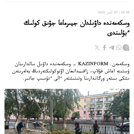
10:08, 07 تامىز 2026
وسكەمەندە داۋىلدان جيىرماعا جۋىق كولىك
ءبۇلىندى
وسكەمەن. KAZINFORM - وسكەمەندە داۋىل سالدارىنان
ۇستىنە اعاش قۇلاپ، زاقىمدانعان اۆتوكولىكتەردىڭ يەلەرىنەن
ىشكى ىستەر ورگاندارىنا وتىنىشتەر ءالى ءتۇسىپ جاتىر.