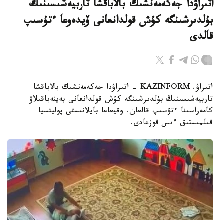
اتىراۋدا جەكەمەنشىك بالاباقشا تاربيەشىسىنىڭ
بۇلدىرشىنگە كۇش قولدانعانى ۆيدەوعا ءتۇسىپ
قالدى
اتىراۋ. KAZINFORM - اتىراۋدا جەكەمەنشىك بالاباقشا
تاربيەشىسىنىڭ بۇلدىرشىنگە كۇش قولدانعانى بەينەباقىلاۋ
كامەراسىنا ءتۇسىپ قالعان. وقيعاعا بايلانىستى پوليتسيا
قىلمىستىق ءىس قوزعادى.