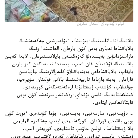
فوتو: ۆيدەودان الىنعان سكرين
بالانىڭ اتا-اناسىنىڭ ايتۋىنشا، ءبۇلدىرشىن جەكەمەنشىك
بالاباقشاعا نەبارى بەس كۇن بارعان. العاشىندا ونىڭ
مازاسىزدانۋىن بەيىمدەلۋ كەزەڭىمەن بايلانىستىرعان. الايدا كەيىن
بالاسىنىڭ قۇلاعىنان قان اعىپ، يىعىندا تىستەلگەن ءىز بارىن
بايقاپ، بالاباقشاداعى بەينەباقىلاۋ كامەرالارىنىڭ جازباسىن
قاراعان. بەينەجازبادا تاربيەشىنىڭ بالانى قولىنان سۇيرەپ،
جۇلقىلاپ، كۇشتەپ ۇيىقتاتۋعا ارەكەتتەنگەنى كورىنەدى.
كىشكەنتايدىڭ اناسى مۇنداي ارەكەتتەر بىرنەشە كۇن بويى
قايتالانعانىن ايتادى.
- دۇيسەنبى، سارسەنبى، بەيسەنبى، جۇما كۇندەرى ءتورت كۇن
بويى بالامدى قورلاعان. كورگەنىمدى ايتىپ جەتكىزە المايمىن.
بالا ۇيىقتاماسا، قولىن جاۋىپ تاستايدى. كورپەنى الىپ،
ۇستىنەن باسىپ تۇرادى. شايقاعان كەزدە لاقتىرىپ جىبەرەدى.