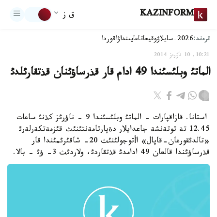
KAZINFORM
ق ز
ترەند:
2026-سايلاۋ
وقيعا
تاعايىنداۋ
اقوردا
10:21, 10 ناۋرىز 2014
الماتئ وبلئسئندا 49 ادام قار قذرساؤئنان قذتقارئلدئ
استانا. قازاقپارات - الماتئ وبلئسئندا 9 - ناؤرئز كذنئ ساعات
12.45 تة توتةنشة جاعدايلار دةپارتامةنتئنئث قئزمةتكةرلةرئ
«تالدئقورعان-قاپال» اأتوجولئنئث 20- شاقئرئمئندا قار
قذرساؤئندا قالعان 49 ادامدئ قذتقاردئ، ولاردئث 3- ؤئ - بالا.