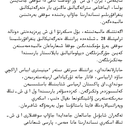
سايكەس، يران ا ق ش ءوز اۋماعىنا تاعى دا سوققى جاسايتىن
بولسا، ايماقتاعى ستراتەگيالىق ماڭىزى بار ەنەرگەتيكالىق
ينفراقۇرىلىم نىساندارىنا جاۋاپ رەتىندە سوققى بەرەتىنىن
مالىمدەگەن.
اگەنتتىك مالىمەتىنشە، بۇل ەسكەرتۋ ا ق ش پرەزيدەنتى دونالد
ترامپتىڭ 28 -شىلدەدە يراننىڭ ەنەرگەتيكالىق ينفراقۇرىلىمىنا
سوققى بەرۋ مۇمكىندىگىن جوققا شىعارماعان مالىمدەمەسىنەن
كەيىن جۇرگىزىلگەن ديپلوماتيالىق بايلانىستار بارىسىندا
جەتكىزىلگەن.
حابارلانعانداي، يراننىڭ سىرتقى ىستەر ءمينيسترى ابباس اراكچي
ساۋد ارابياسى، قاتار جانە تۇركياداعى ارىپتەستەرىمەن،
سونداي-اق پاكىستان ارمياسى شتابىنىڭ باسشىسىمەن
كەلىسسوزدەر وتكىزگەن. كەزدەسۋلەر بارىسىندا ول ا ق ش-تىڭ
سەرىكتەستەرىن ۆاشينگتونعا ىقپال ەتىپ، اسكەري
وپەراتسيالاردىڭ قايتا باستالۋىنا جول بەرمەۋگە شاقىرعان.
تەگەران شابۋىل جاسالعان جاعدايدا جاۋاپ سوققىلارى ا ق ش-
تىڭ اسكەري نىساندارىنا عانا ەمەس، پارسى شىعاناعى