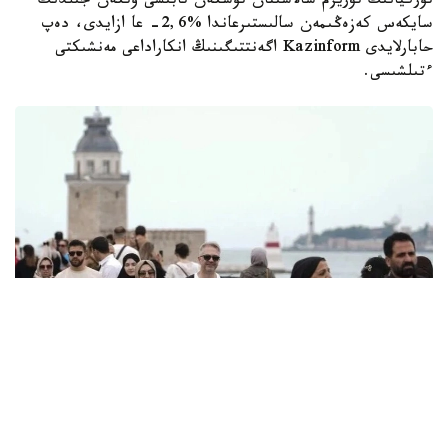
تۇركيانىڭ تۋريزم سالاسىنان تۇسكەن تابىسى وتكەن جىلدىڭ
سايكەس كەزەڭىمەن سالىستىرعاندا %2,6- عا ازايدى، دەپ
حابارلايدى Kazinform اگەنتتىگىنىڭ انكاراداعى مەنشىكتى
ءتىلشىسى.
Фото: Anadolu
تۇركيا ستاتيستيكا ينستيتۋتىنىڭ (TـİK) مالىمەتىنە سايكەس،