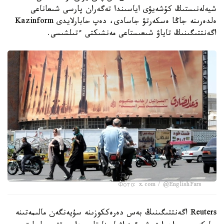
شيەلەنىستىڭ كۇشەيۋى اياسىندا تەگەران پارسى شىعاناعى
ەلدەرىنە جاڭا ەسكەرتۋ جاسادى، دەپ حابارلايدى Kazinform
اگەنتتىگىنىڭ تاياۋ شىعىستاعى مەنشىكتى ءتىلشىسى.
Фото: x.com / @EnglishFars
Reuters اگەنتتىگىنىڭ بەس دەرەككوزىنە سۇيەنگەن مالىمەتىنە