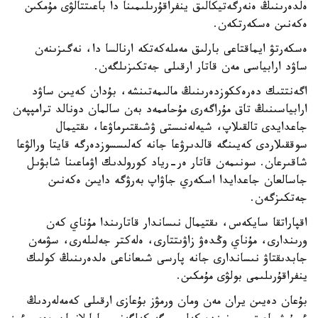
ەلدەرىنىڭ ەنەرگەتيكالىق ينفراقۇرىلىمىنا دا باعىتتالۋى مۇمكىن
ەكەنىن ەسكەرتكەن.
ەسكەرتۋ ايماقتاعى بارلىق مەملەكەتكە ارنالسا دا، نەگىزىنەن
ساۋد ارابياسى مەن قاتار ارقىلى جەتكىزىلگەن.
اگەنتتىك دەرەككوزدەرىنىڭ مالىمەتىنشە، بۇدان كەيىن ساۋد
ارابياسىنىڭ تاق مۇراگەرى مۇحاممەد بەن سالمان دونالد ترامپپەن
جاعدايدى تالقىلاپ، شيەلەنىستى ۋشىقتىرماۋعا، ىقتيمال
سوققىلاردى كەيىنگە قالدىرۋعا جانە كەلىسسوزدەرگە قايتا ورالۋعا
شاقىرعان. سونىمەن قاتار ەر-رياد كورولدىك اۋماعىنا شابۋىل
جاسالعان جاعدايدا اسكەري جاۋاپ بەرۋگە دايىن ەكەنىن
جەتكىزگەن.
اقپاراتقا سايكەس، ىقتيمال نىساندار قاتارىندا مۇناي كەن
ورىندارى، مۇناي وڭدەۋ زاۋىتتارى، ەلەكتر جەلىلەرى، سۋمەن
جابدىقتاۋ نىساندارى جانە پارسى شىعاناعى ەلدەرىنىڭ كولىك
ينفراقۇرىلىمى بولۋى مۇمكىن.
بۇعان دەيىن يران مەن ومان ورمۋز بۇعازى ارقىلى كەمەلەردىڭ