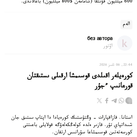
600 ميلليون فۋنتقا (شامامەن $800 ميلليون) باعالاندى.
الەم
без автора
اۆتور
22:44, 06 تامىز 2026
كورەيلەر اقىلدى قوسىمشا ارقىلى ىستىقتان
قورعانىپ ءجۇر
استانا. قازاقپارات - وڭتۇستىك كورەيادا دا اپتاپ ىستىق جان
شىداتپاي تۇر. قازىر ەلدە كولەڭكەلەۋگە قولايلى باعىتتى
كورسەتەتىن قوسىمشاعا سۇرانىس ارتقان.