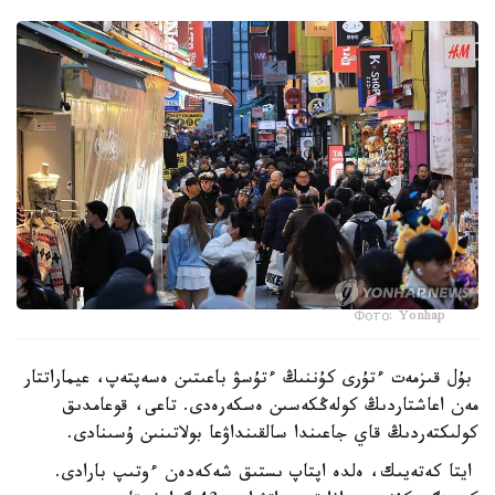
Фото: Yonhap
بۇل قىزمەت ءتۇرى كۇننىڭ ءتۇسۋ باعىتىن ەسەپتەپ، عيماراتتار
مەن اعاشتاردىڭ كولەڭكەسىن ەسكەرەدى. تاعى، قوعامدىق
كولىكتەردىڭ قاي جاعىندا سالقىنداۋعا بولاتىنىن ۇسىنادى.
ايتا كەتەيىك، ەلدە اپتاپ ىستىق شەكەدەن ءوتىپ بارادى.