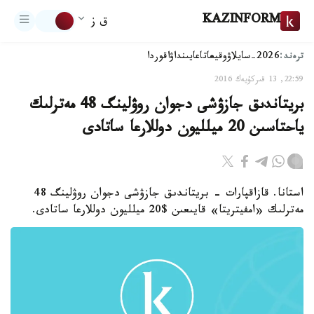
KAZINFORM
ق ز
ترەند:
2026-سايلاۋ
وقيعا
تاعايىنداۋ
اقوردا
22:59, 13 قىركۇيەك 2016
بريتاندىق جازۋشى دجوان روۋلينگ 48 مەترلىك
ياحتاسىن 20 ميلليون دوللارعا ساتادى
استانا. قازاقپارات - بريتاندىق جازۋشى دجوان روۋلينگ 48
مەترلىك «امفيتريتا» قايىعىن $20 ميلليون دوللارعا ساتادى.