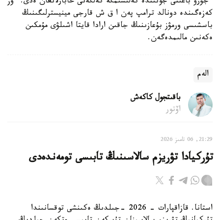
ءجۇرۋ باعىتى جونىندە كەلىسىمگە كەلگەنى حابارلانعان ەدى. ءوز
كەزەگىندە دونالد ترامپ پەن ا ق ش قارجى مينيسترلىگىنىڭ
باسشىسى ورمۋز بۇعازىنىڭ جاقىن ارادا قايتا اشىلۋى مۇمكىن
ەكەنىن مالىمدەگەن.
الەم
باقىتجول كاكەش
اۆتور
21:29, 06 تامىز 2026
تۇركيادا تۋريزم سالاسىنىڭ تابىسى تومەندەدى
استانا. قازاقپارات - 2026 -جىلدىڭ ەكىنشى توقسانىندا