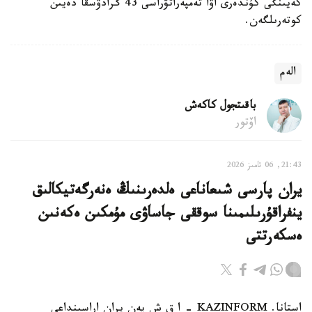
كەيىنگى كۇندەرى اۋا تەمپەراتۋراسى 43 گرادۋسقا دەيىن
كوتەرىلگەن.
الەم
باقىتجول كاكەش
اۆتور
21:43, 06 تامىز 2026
يران پارسى شىعاناعى ەلدەرىنىڭ ەنەرگەتيكالىق
ينفراقۇرىلىمىنا سوققى جاساۋى مۇمكىن ەكەنىن
ەسكەرتتى
استانا. KAZINFORM - ا ق ش پەن يران اراسىنداعى