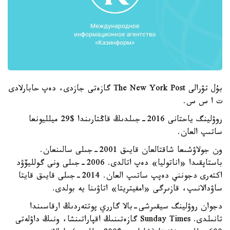
بۇل تۋرالى The New York Post گازەتى جازدى، دەپ حابارلادى
ت ا س س.
روۋلينگ ياحتانى 2016-جىلدىڭ قاڭتارىندا $29 ميلليونعا
ساتىپ العان.
ون جولاۋشىعا شاقتالعان قايىق 2001-جىلى سالىنعان.
باستاپقىدا «اناتوليا» دەپ اتالدى. 2006-جىلى ونى گولليۆۋد
اكتەرى دجونني دەپپ ساتىپ العان. 2014-جىلى قايىق قايتا
ساۋدالانىپ، قازىرگى «امفيتريتا» اتاۋىنا يە بولدى.
دجوان روۋلينگ سيقىرشى-بالا گارري پوتتەردىڭ ارقاسىندا
تانىلدى. Sunday Times گازەتىنىڭ اقپاراتىنشا، ونىڭ داۋلەتى