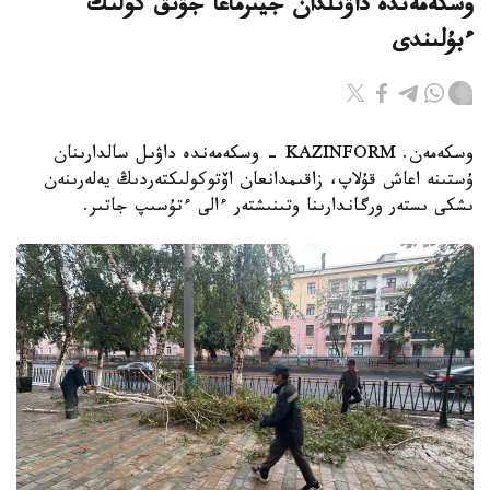
وسكەمەندە داۋىلدان جيىرماعا جۋىق كولىك
ءبۇلىندى
وسكەمەن. KAZINFORM - وسكەمەندە داۋىل سالدارىنان
ۇستىنە اعاش قۇلاپ، زاقىمدانعان اۆتوكولىكتەردىڭ يەلەرىنەن
ىشكى ىستەر ورگاندارىنا وتىنىشتەر ءالى ءتۇسىپ جاتىر.