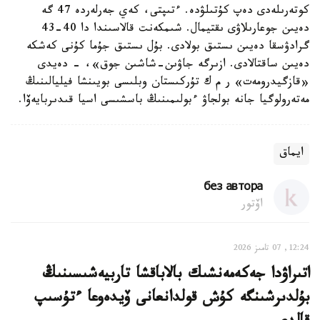
كوتەرىلەدى دەپ كۇتىلۋدە. ءتىپتى، كەي جەرلەردە 47 گە
دەيىن جوعارىلاۋى ىقتيمال. شىمكەنت قالاسىندا دا 40-43
گرادۋسقا دەيىن ىستىق بولادى. بۇل ىستىق جۇما كۇنى كەشكە
دەيىن ساقتالادى. ازىرگە جاۋىن-شاشىن جوق»، - دەيدى
«قازگيدرومەت» ر م ك تۇركىستان وبلىسى بويىنشا فيليالىنىڭ
مەتەرولوگيا جانە بولجاۋ ءبولىمىنىڭ باسشىسى اسيا قىدىربايەۆا.
ايماق
без автора
اۆتور
12:24, 07 تامىز 2026
اتىراۋدا جەكەمەنشىك بالاباقشا تاربيەشىسىنىڭ
بۇلدىرشىنگە كۇش قولدانعانى ۆيدەوعا ءتۇسىپ