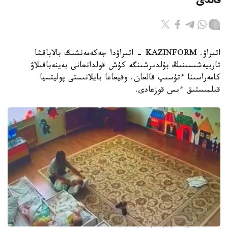
قالدى
اتىراۋ. KAZINFORM - اتىراۋدا جەكەمەنشىك بالاباقشا
تاربيەشىسىنىڭ بۇلدىرشىنگە كۇش قولدانعانى بەينەباقىلاۋ
كامەراسىنا ءتۇسىپ قالعان. وقيعاعا بايلانىستى پوليتسيا
قىلمىستىق ءىس قوزعادى.