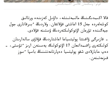
فوتو: وسكەمەن قالاسى اكىمدىگىنەن
قالا اكىمدىگىنىڭ مالىمەتىنشە، داۋىل كەزىندە ورتالىق
كوشەلەردە جەل 15 اعاشتى قۇلاتقان. ولاردىڭ ءبىرقاتارى جول
جيەگىندە تۇرعان اۆتوكولىكتەردىڭ ۇستىنە قۇلادى.
- قازىرگى ۋاقىتتا پوليتسياعا اعاشتاردىڭ قۇلاۋى سالدارىنان
كولىكتەرى زاقىمدانعان 17 اۆتوكولىك يەسىنەن ارىز ءتۇستى، -
دەپ حابارلادى شقو پوليتسيا دەپارتامەنتىنىڭ باسپا ءسوز
قىزمەتىنەن.
پوليتسياعا ءالى بارلىق زارداپ شەككەن كولىك يەلەرى جۇگىنىپ
ۇلگەرمەگەن بولۋى دا مۇمكىن.