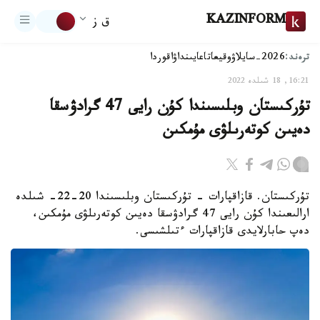
KAZINFORM
ق ز
ترەند:
2026-سايلاۋ
وقيعا
تاعايىنداۋ
اقوردا
16:21, 18 شىلدە 2022
تۇركىستان وبلىسىندا كۇن رايى 47 گرادۋسقا
دەيىن كوتەرىلۋى مۇمكىن
تۇركىستان. قازاقپارات - تۇركىستان وبلىسىندا 20-22- شىلدە
ارالىعىندا كۇن رايى 47 گرادۋسقا دەيىن كوتەرىلۋى مۇمكىن،
دەپ حابارلايدى قازاقپارات ءتىلشىسى.