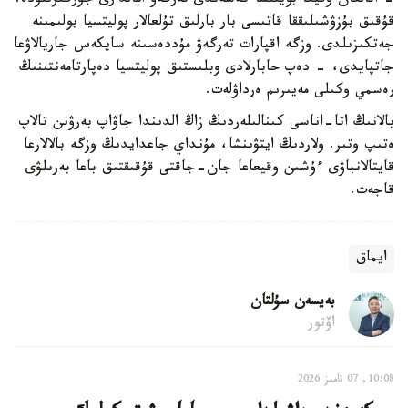
- اتالعان وقيعا بويىنشا كەشەندى تەرگەۋ امالدارى جۇرگىزىلۋدە.
قۇقىق بۇزۋشىلىققا قاتىسى بار بارلىق تۇلعالار پوليتسيا بولىمىنە
جەتكىزىلدى. وزگە اقپارات تەرگەۋ مۇددەسىنە سايكەس جاريالاۋعا
جاتپايدى، - دەپ حابارلادى وبلىستىق پوليتسيا دەپارتامەنتىنىڭ
رەسمي وكىلى مەيىرىم ەرداۋلەت.
بالانىڭ اتا-اناسى كىنالىلەردىڭ زاڭ الدىندا جاۋاپ بەرۋىن تالاپ
ەتىپ وتىر. ولاردىڭ ايتۋىنشا، مۇنداي جاعدايدىڭ وزگە بالالارعا
قايتالانباۋى ءۇشىن وقيعاعا جان-جاقتى قۇقىقتىق باعا بەرىلۋى
قاجەت.
ايماق
بەيسەن سۇلتان
اۆتور
10:08, 07 تامىز 2026