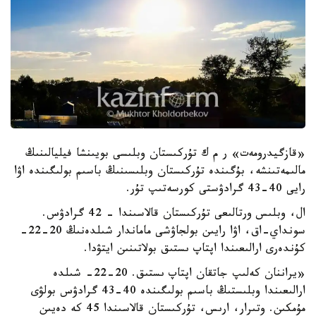
«قازگيدرومەت» ر م ك تۇركىستان وبلىسى بويىنشا فيليالىنىڭ
مالىمەتىنشە، بۇگىندە تۇركىستان وبلىسىنىڭ باسىم بولىگىندە اۋا
رايى 40-43 گرادۋستى كورسەتىپ تۇر.
ال، وبلىس ورتالىعى تۇركىستان قالاسىندا - 42 گرادۋس.
سونداي-اق، اۋا رايىن بولجاۋشى ماماندار شىلدەنىڭ 20-22-
كۇندەرى ارالىعىندا اپتاپ ىستىق بولاتىنىن ايتۋدا.
«يراننان كەلىپ جاتقان اپتاپ ىستىق. 20-22- شىلدە
ارالىعىندا وبلىستىڭ باسىم بولىگىندە 40-43 گرادۋس بولۋى
مۇمكىن. وتىرار، ارىس، تۇركىستان قالاسىندا 45 كە دەيىن