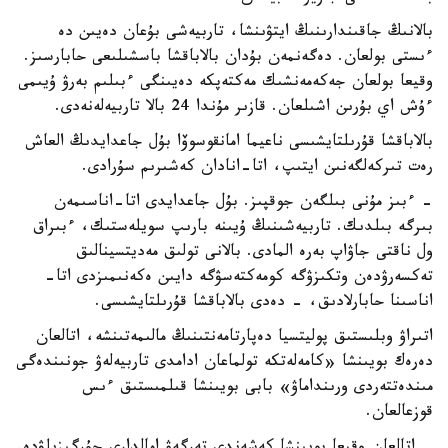
بالانىڭ جاقىندارىنىڭ ايتۋىنشا، تاربيەشى بۇعان دەيىن دە
ءىستى بولعان. دەگەنمەن بۇدان بالاباقشا باسشىلىعى حابارسىز.
وقيعا بولعان جەكەمەنشىك مەكتەپكە دەيىنگى ءبىلىم بەرۋ ۇيىمى
ءۇش اي بۇرىن اشىلعان. قازىر مۇندا 24 بالا تاربيەلەنەدى.
بالاباقشا قۇرىلتايشىسى ناعيما امانقوسوۆا بۇل جاعدايدىڭ العاش
رەت تىركەلگەنىن ايتىپ، اتا-انادان كەشىرىم سۇرادى.
- ءبىز مۇنى بىلگەن جوقپىز. بۇل جاعدايدى اتا-اناسىمەن
بىرگە بىلدىك. تاربيەشىنىڭ ۇيىنە بارىپ سويلەستىك، ءبىراق
ول ناقتى جاۋاپ بەرە المادى. بالانى تولىق مەديتسينالىق
تەكسەرۋدەن وتكىزۋگە كومەكتەسۋگە دايىن ەكەنىمىزدى اتا-
اناسىنا حابارلادىق، - دەدى بالاباقشا قۇرىلتايشىسى.
اتىراۋ وبلىستىق پوليتسيا دەپارتامەنتىنىڭ مالىمەتىنشە، اتالعان
دەرەك بويىنشا «كامەلەتكە تولماعان ادامدى تاربيەلەۋ جونىندەگى
مىندەتتەردى ورىنداماۋ» بابى بويىنشا قىلمىستىق ءىس
قوزعالعان.