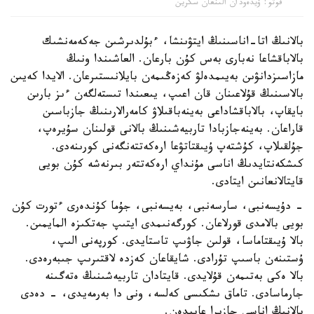
فوتو: ۆيدەودان الىنعان سكرين
بالانىڭ اتا-اناسىنىڭ ايتۋىنشا، ءبۇلدىرشىن جەكەمەنشىك
بالاباقشاعا نەبارى بەس كۇن بارعان. العاشىندا ونىڭ
مازاسىزدانۋىن بەيىمدەلۋ كەزەڭىمەن بايلانىستىرعان. الايدا كەيىن
بالاسىنىڭ قۇلاعىنان قان اعىپ، يىعىندا تىستەلگەن ءىز بارىن
بايقاپ، بالاباقشاداعى بەينەباقىلاۋ كامەرالارىنىڭ جازباسىن
قاراعان. بەينەجازبادا تاربيەشىنىڭ بالانى قولىنان سۇيرەپ،
جۇلقىلاپ، كۇشتەپ ۇيىقتاتۋعا ارەكەتتەنگەنى كورىنەدى.
كىشكەنتايدىڭ اناسى مۇنداي ارەكەتتەر بىرنەشە كۇن بويى
قايتالانعانىن ايتادى.
- دۇيسەنبى، سارسەنبى، بەيسەنبى، جۇما كۇندەرى ءتورت كۇن
بويى بالامدى قورلاعان. كورگەنىمدى ايتىپ جەتكىزە المايمىن.
بالا ۇيىقتاماسا، قولىن جاۋىپ تاستايدى. كورپەنى الىپ،
ۇستىنەن باسىپ تۇرادى. شايقاعان كەزدە لاقتىرىپ جىبەرەدى.
بالا ەكى بەتىمەن قۇلايدى. قايتادان تاربيەشىنىڭ ەتەگىنە
جارماسادى. تاماق ىشكىسى كەلسە، ونى دا بەرمەيدى، - دەدى
بالانىڭ اناسى جازيرا عابيدەن.