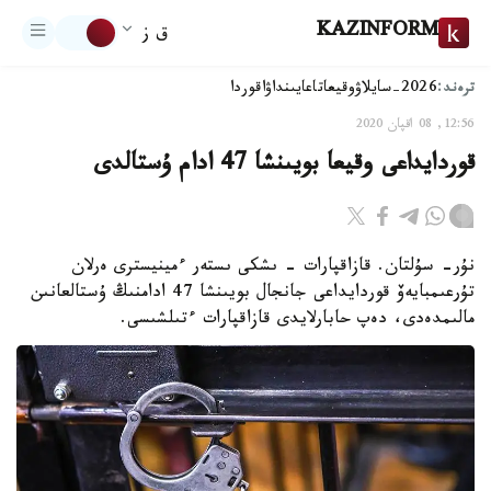
KAZINFORM
ق ز
ترەند:
2026-سايلاۋ
وقيعا
تاعايىنداۋ
اقوردا
12:56, 08 اقپان 2020
قوردايداعى وقيعا بويىنشا 47 ادام ۇستالدى
نۇر- سۇلتان. قازاقپارات - ىشكى ىستەر ءمينيسترى ەرلان
تۇرعىمبايەۆ قوردايداعى جانجال بويىنشا 47 ادامنىڭ ۇستالعانىن
مالىمدەدى، دەپ حابارلايدى قازاقپارات ءتىلشىسى.