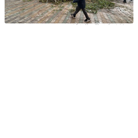
فوتو: وسكەمەن قالاسى اكىمدىگىنەن
قالا اكىمدىگىنىڭ مالىمەتىنشە، داۋىل كەزىندە ورتالىق
كوشەلەردە جەل 15 اعاشتى قۇلاتقان. ولاردىڭ ءبىرقاتارى جول
جيەگىندە تۇرعان اۆتوكولىكتەردىڭ ۇستىنە قۇلادى.
- قازىرگى ۋاقىتتا پوليتسياعا اعاشتاردىڭ قۇلاۋى سالدارىنان
كولىكتەرى زاقىمدانعان 17 اۆتوكولىك يەسىنەن ارىز ءتۇستى، -
دەپ حابارلادى شقو پوليتسيا دەپارتامەنتىنىڭ باسپا ءسوز
قىزمەتىنەن.
پوليتسياعا ءالى بارلىق زارداپ شەككەن كولىك يەلەرى جۇگىنىپ
ۇلگەرمەگەن بولۋى دا مۇمكىن.