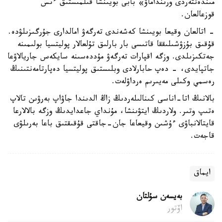
مىندەتتەردى ورىنداماۋ» بابى بويىنشا قىلمىستىق ءىس
قوزعالعان.
- اتالعان وقيعا بويىنشا كەشەندى تەرگەۋ امالدارى جۇرگىزىلۋدە.
قۇقىق بۇزۋشىلىققا قاتىسى بار بارلىق تۇلعالار پوليتسيا بولىمىنە
جەتكىزىلدى. وزگە اقپارات تەرگەۋ مۇددەسىنە سايكەس جاريالاۋعا
جاتپايدى، - دەپ حابارلادى وبلىستىق پوليتسيا دەپارتامەنتىنىڭ
رەسمي وكىلى مەيىرىم ەرداۋلەت.
بالانىڭ اتا-اناسى كىنالىلەردىڭ زاڭ الدىندا جاۋاپ بەرۋىن تالاپ
ەتىپ وتىر. ولاردىڭ ايتۋىنشا، مۇنداي جاعدايدىڭ وزگە بالالارعا
قايتالانباۋى ءۇشىن وقيعاعا جان-جاقتى قۇقىقتىق باعا بەرىلۋى
قاجەت.
ايماق
بەيسەن سۇلتان
اۆتور