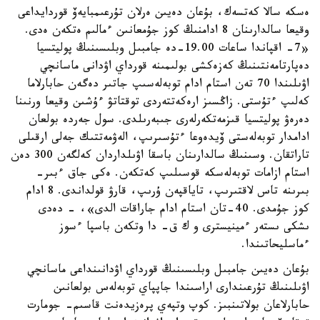
ەسكە سالا كەتسەك، بۇعان دەيىن ەرلان تۇرعىمبايەۆ قوردايداعى
وقيعا سالدارىنان 8 ادامنىڭ كوز جۇمعانىن ءمالىم ەتكەن ەدى.
«7- اقپاندا ساعات 19.00-دە جامبىل وبلىسىنىڭ پوليتسيا
دەپارتامەنتىنىڭ كەزەكشى بولىمىنە قورداي اۋدانى ماسانچي
اۋىلىندا 70 تەن استام ادام توبەلەسىپ جاتىر دەگەن حابارلاما
كەلىپ ءتۇستى. زاڭسىز ارەكەتتەردى توقتاتۋ ءۇشىن وقيعا ورنىنا
دەرەۋ پوليتسيا قىزمەتكەرلەرى جىبەرىلدى. سول جەردە بولعان
ادامدار توبەلەستى ۆيدەوعا ءتۇسىرىپ، الەۋمەتتىك جەلى ارقىلى
تاراتقان. وسىنىڭ سالدارىنان باسقا اۋىلداردان كەلگەن 300 دەن
استام ازامات توبەلەسكە قوسىلىپ كەتكەن. ەكى جاق ءبىر-
بىرىنە تاس لاقتىرىپ، تاياقپەن ۇرىپ، قارۋ قولداندى. 8 ادام
كوز جۇمدى. 40-تان استام ادام جاراقات الدى»، - دەدى
ىشكى ىستەر ءمينيسترى و ك ق- دا وتكەن باسپا ءسوز
ءماسليحاتىندا.
بۇعان دەيىن جامبىل وبلىسىنىڭ قورداي اۋدانىنداعى ماسانچي
اۋىلىنىڭ تۇرعىندارى اراسىندا جاپپاي توبەلەس بولعانىن
حابارلاعان بولاتىنبىز. كوپ وتپەي پرەزيدەنت قاسىم- جومارت