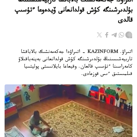
اتىراۋدا جەكەمەنشىك بالاباقشا تاربيەشىسىنىڭ
بۇلدىرشىنگە كۇش قولدانعانى ۆيدەوعا ءتۇسىپ
قالدى
اتىراۋ. KAZINFORM - اتىراۋدا جەكەمەنشىك بالاباقشا
تاربيەشىسىنىڭ بۇلدىرشىنگە كۇش قولدانعانى بەينەباقىلاۋ
كامەراسىنا ءتۇسىپ قالعان. وقيعاعا بايلانىستى پوليتسيا
قىلمىستىق ءىس قوزعادى.