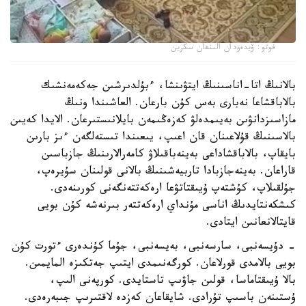
فوتو: ۆيدەودان الىنعان سكرين
بالانىڭ اتا-اناسىنىڭ ايتۋىنشا، ءبۇلدىرشىن جەكەمەنشىك
بالاباقشاعا نەبارى بەس كۇن بارعان. العاشىندا ونىڭ
مازاسىزدانۋىن بەيىمدەلۋ كەزەڭىمەن بايلانىستىرعان. الايدا كەيىن
بالاسىنىڭ قۇلاعىنان قان اعىپ، يىعىندا تىستەلگەن ءىز بارىن
بايقاپ، بالاباقشاداعى بەينەباقىلاۋ كامەرالارىنىڭ جازباسىن
قاراعان. بەينەجازبادا تاربيەشىنىڭ بالانى قولىنان سۇيرەپ،
جۇلقىلاپ، كۇشتەپ ۇيىقتاتۋعا ارەكەتتەنگەنى كورىنەدى.
كىشكەنتايدىڭ اناسى مۇنداي ارەكەتتەر بىرنەشە كۇن بويى
قايتالانعانىن ايتادى.
- دۇيسەنبى، سارسەنبى، بەيسەنبى، جۇما كۇندەرى ءتورت كۇن
بويى بالامدى قورلاعان. كورگەنىمدى ايتىپ جەتكىزە المايمىن.
بالا ۇيىقتاماسا، قولىن جاۋىپ تاستايدى. كورپەنى الىپ،
ۇستىنەن باسىپ تۇرادى. شايقاعان كەزدە لاقتىرىپ جىبەرەدى.