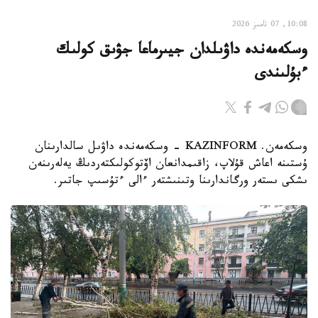
10:08, 07 تامىز 2026
وسكەمەندە داۋىلدان جيىرماعا جۋىق كولىك
ءبۇلىندى
وسكەمەن. KAZINFORM - وسكەمەندە داۋىل سالدارىنان
ۇستىنە اعاش قۇلاپ، زاقىمدانعان اۆتوكولىكتەردىڭ يەلەرىنەن
ىشكى ىستەر ورگاندارىنا وتىنىشتەر ءالى ءتۇسىپ جاتىر.