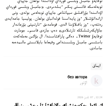
توقايەۆ جامبىل وبلىسى قورداي اۋدانىندا بولعان جاپپاي
توبەلەسكە قاتىستى پىكىر ءبىلدىردى. «جامبىل وبلىسى قورداي
اۋدانىندا بۇزاقىلىق سيپاتتاعى جاپپاي توبەلەس بولدى. ونى
ارانداتۋشىلار ءوز پايداسىنا قولدانباق بولعان. پوليسيا جاعدايدى
رەتتەپ، ءوز باقىلاۋىنا الدى. قوعامدىق ءتارتىپتى بۇزعاندار
جاۋاپكەرشىلىككە تارتىلادى» دەپ جازدى قاسىم- جومارت
توقايەۆ Twitter- دەگى پاراقشاسىندا. ال بۇگىن مەملەكەت
باسشىسى جامبىل وبلىسىنداعى وقيعاعا بايلانىستى مالىمدەمە
جاسادى.
ايماق
без автора
اۆتور
12:24, 07 تامىز 2026