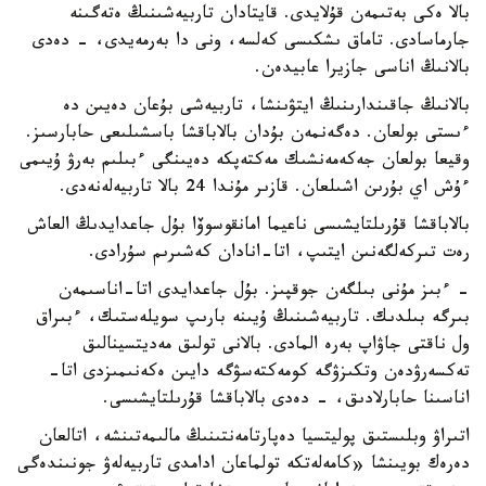
بالا ەكى بەتىمەن قۇلايدى. قايتادان تاربيەشىنىڭ ەتەگىنە
جارماسادى. تاماق ىشكىسى كەلسە، ونى دا بەرمەيدى، - دەدى
بالانىڭ اناسى جازيرا عابيدەن.
بالانىڭ جاقىندارىنىڭ ايتۋىنشا، تاربيەشى بۇعان دەيىن دە
ءىستى بولعان. دەگەنمەن بۇدان بالاباقشا باسشىلىعى حابارسىز.
وقيعا بولعان جەكەمەنشىك مەكتەپكە دەيىنگى ءبىلىم بەرۋ ۇيىمى
ءۇش اي بۇرىن اشىلعان. قازىر مۇندا 24 بالا تاربيەلەنەدى.
بالاباقشا قۇرىلتايشىسى ناعيما امانقوسوۆا بۇل جاعدايدىڭ العاش
رەت تىركەلگەنىن ايتىپ، اتا-انادان كەشىرىم سۇرادى.
- ءبىز مۇنى بىلگەن جوقپىز. بۇل جاعدايدى اتا-اناسىمەن
بىرگە بىلدىك. تاربيەشىنىڭ ۇيىنە بارىپ سويلەستىك، ءبىراق
ول ناقتى جاۋاپ بەرە المادى. بالانى تولىق مەديتسينالىق
تەكسەرۋدەن وتكىزۋگە كومەكتەسۋگە دايىن ەكەنىمىزدى اتا-
اناسىنا حابارلادىق، - دەدى بالاباقشا قۇرىلتايشىسى.
اتىراۋ وبلىستىق پوليتسيا دەپارتامەنتىنىڭ مالىمەتىنشە، اتالعان
دەرەك بويىنشا «كامەلەتكە تولماعان ادامدى تاربيەلەۋ جونىندەگى