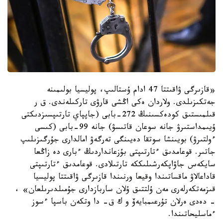
«قازىرگى ۋاقىتتا 47 ادام ۇستالىپ، پوليسيا بولىمىنە
جەتكىزىلدى. ولاردان ەكى اڭشى قارۋى تاركىلەندى. ق ر
قىلمىستىق كودەكسىنىڭ 272-بابى (جاپپاي تارتىپسىزدىكتى
ۇيىمداستىرۋ جانە سوعان قاتىسۋ) جانە 99-بابى (كىسى
ءولتىرۋ) بويىنشا سوتقا دەيىنگى تەرگەۋ امالدارى جۇرگىزىلىپ
جاتىر. قوعامدىق ءتارتىپتى بۇزعانداردىڭ ءبارى دە زاڭعا
سايكەس جاۋاپكەرشىلىككە تارتىلادى. قوعامدىق ءتارتىپتى
قاداعالاۋ ماقساتىندا وقيعا ورنىندا قازىرگى ۋاقىتتا پوليسيا
قىزمەتكەرلەرى مەن ۇلتتىق ۇلان ساربازدارى جۇمىلدىرىلعان» ،
- دەدى ەرلان تۇرعىمبايەۆ و ك ق- دا وتكەن باسپا ءسوز
ءماسليحاتىندا.