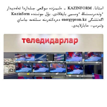
استانا. KAZINFORM - ەلىمىزدە سوڭعى جىلداردا تەلەديدار
ءوندىرىسىنىڭ ءوسىمى بايقالادى. بۇل جونىندە Kazinform
اگەنتتىگى energyprom.kz دەرەكتەرىنە سىلتەمە جاساي
وتىرىپ، حابارلايدى.
Фото: Мақсат Шағырбаев / Kazinform