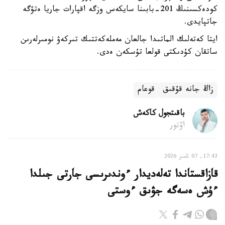
كودەكسىنىڭ 201-بابىنا سايكەس وزگە اقپارات جاريا ەتۋگە
جاتپايدى.
ايتا كەتەلىك الماتىدا جالعان مەملەكەتتىك تىركەۋ نومىرلەرىن
ساتقان كۇدىكتى قولعا تۇسكەن ەدى.
زاڭ جانە قۇقىق
قوعام
باقىتجول كاكەش
اۆتور
17:43, 07 تامىز 2026
قازاقستاندا تەلەديدار ءوندىرىسى جارتى جىلدا
ءۇش ەسەگە جۋىق ءوستى