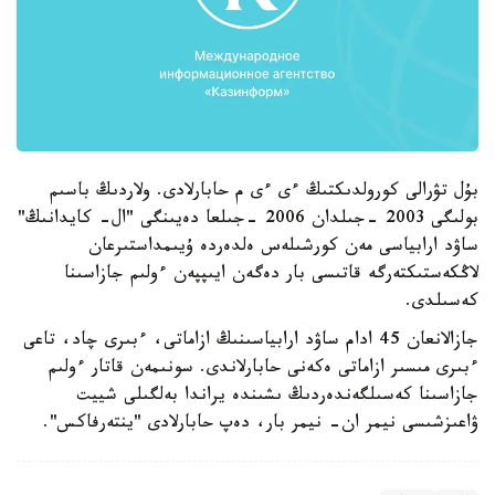
بۇل تۋرالى كورولدىكتىڭ ءى ءى م حابارلادى. ولاردىڭ باسىم
بولىگى 2003 -جىلدان 2006 -جىلعا دەيىنگى "ال- كايدانىڭ"
ساۋد ارابياسى مەن كورشىلەس ەلدەردە ۇيىمداستىرعان
لاڭكەستىكتەرگە قاتىسى بار دەگەن ايىپپەن ءولىم جازاسىنا
كەسىلدى.
جازالانعان 45 ادام ساۋد ارابياسىنىڭ ازاماتى، ءبىرى چاد، تاعى
ءبىرى مىسىر ازاماتى ەكەنى حابارلاندى. سونىمەن قاتار ءولىم
جازاسىنا كەسىلگەندەردىڭ ىشىندە يراندا بەلگىلى شييت
ۋاعىزشىسى نيمر ان- نيمر بار، دەپ حابارلادى "ينتەرفاكس".