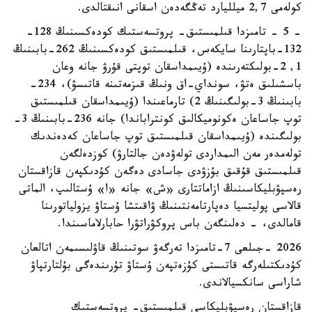
كولەمى 2,7 ميلليارد تەڭگەدەن اسقانى انىقتالدى.
- 5 - تامىزدا قىلمىستىق- پروتسەستىك كودەكسىنىڭ 128-
132-باپتارىنا سايكەس، قىلمىستىق كودەكسىنىڭ 262-بابىنىڭ
1, 2-بولىكتەرىندە (ۇيىمداسقان توپتى قۇرۋ جانە وعان
باسشىلىق ەتۋ، سونداي-اق ونىڭ قىزمەتىنە قاتىسۋ)، 234-
بابىنىڭ 3-بولىگىنىڭ 2) تارماعىندا (ۇيىمداسقان قىلمىستىق
توپ جاساعان ەكونوميكالىق كونتراباندا) جانە 236-بابىنىڭ 3-
بولىگىندە (ۇيىمداسقان قىلمىستىق توپ جاساعان كەدەندىك
تولەمدەر مەن الىمداردى تولەۋدەن جالتارۋ) كوزدەلگەن
قىلمىستىق قۇقىق بۇزۋدى جاسادى دەگەن كۇدىكپەن قازاقستان
رەسپۋبليكاسىنىڭ ازاماتتارى «ش» جانە «ا» ۇستالىپ، الماتى
قالاسى پوليتسيا دەپارتامەنتىنىڭ ۋاقىتشا ۇستاۋ يزولياتورىنا
قامالدى، - دەلىنگەن باس پروكۋراتۋرا حابارلاماسىندا.
2026 -جىلعى 7-تامىزدا تەرگەۋ سوتىنىڭ قاۋلىسىمەن اتالعان
كۇدىكتىلەرگە قاتىستى كۇزەتپەن ۇستاۋ تۇرىندەگى بۇلتارتپاۋ
شاراسى سانكسيالاندى.
قازاقستان رەسپۋبليكاسى قىلمىستىق- پروتسەستىك