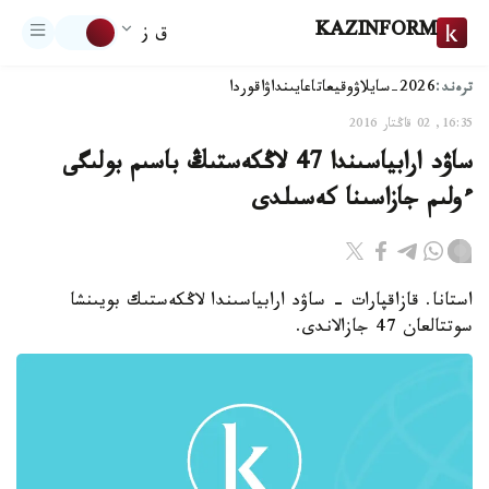
KAZINFORM
ق ز
ترەند:
2026-سايلاۋ
وقيعا
تاعايىنداۋ
اقوردا
16:35, 02 قاڭتار 2016
ساۋد ارابياسىندا 47 لاڭكەستىڭ باسىم بولىگى
ءولىم جازاسىنا كەسىلدى
استانا. قازاقپارات - ساۋد ارابياسىندا لاڭكەستىك بويىنشا
سوتتالعان 47 جازالاندى.