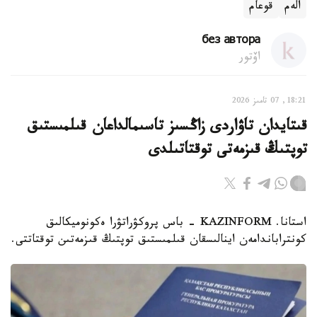
الەم
قوعام
без автора
اۆتور
18:21, 07 تامىز 2026
قىتايدان تاۋاردى زاڭسىز تاسىمالداعان قىلمىستىق
توپتىڭ قىزمەتى توقتاتىلدى
استانا. KAZINFORM - باس پروكۋراتۋرا ەكونوميكالىق
كونتراباندامەن اينالىسقان قىلمىستىق توپتىڭ قىزمەتىن توقتاتتى.