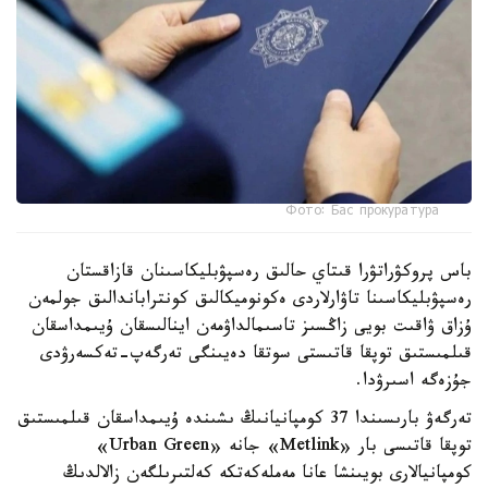
Фото: Бас прокуратура
باس پروكۋراتۋرا قىتاي حالىق رەسپۋبليكاسىنان قازاقستان
رەسپۋبليكاسىنا تاۋارلاردى ەكونوميكالىق كونتراباندالىق جولمەن
ۇزاق ۋاقىت بويى زاڭسىز تاسىمالداۋمەن اينالىسقان ۇيىمداسقان
قىلمىستىق توپقا قاتىستى سوتقا دەيىنگى تەرگەپ-تەكسەرۋدى
جۇزەگە اسىرۋدا.
تەرگەۋ بارىسىندا 37 كومپانيانىڭ ىشىندە ۇيىمداسقان قىلمىستىق
توپقا قاتىسى بار «Metlink» جانە «Urban Green»
كومپانيالارى بويىنشا عانا مەملەكەتكە كەلتىرىلگەن زالالدىڭ