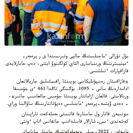
بۇل تۋرالى ءماجىلىستىڭ جالپى وتىرىسىندا ق ر پرەمەر-
ءمينيسترىنىڭ ورىنباسارى التاي كولگىنوۆ ايتتى، دەپ حابارلايدى
قازاقپارات ءتىلشىسى.
«قازاقستان رەسپۋبليكاسى بويىنشا راقىمشىلىق جاريالانعان
ادامداردىڭ سانى - 1095. بۇگىنگى تاڭدا 461 ءى جۇمىسقا
ورنالاستى. قالعان ازاماتتار بويىنشا جۇمىس جالعاسىپ جاتىر»،
- دەدى ۆيتسە-پرەمەر ءماجىلىس دەپۋتاتتارىنىڭ ساۋالىنا وراي.
سونىمەن قاتار ول جاستارعا قاتىستى مەملەكەت تاراپىنان
كەشەندى ءىس-شارالار قابىلدانىپ جاتقانىن اتاپ ءوتتى.
ماسەلەن، 2022-جىلى «مەملەكەتتىك جاستار ساياساتى