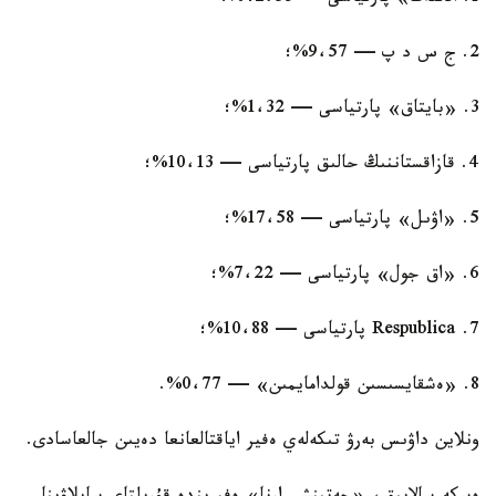
2. ج س د پ — 9،57%؛
3. «بايتاق» پارتياسى — 1،32%؛
4. قازاقستاننىڭ حالىق پارتياسى — 10،13%؛
5. «اۋىل» پارتياسى — 17،58%؛
6. «اق جول» پارتياسى — 7،22%؛
7. Respublica پارتياسى — 10،88%؛
8. «ەشقايسىسىن قولدامايمىن» — 0،77%.
ونلاين داۋىس بەرۋ تىكەلەي ەفير اياقتالعانعا دەيىن جالعاسادى.