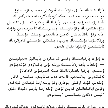
قازاقستاننىڭ حالىق پارتياسىنىڭ وكىلى بەيبىت قۇسايىنوۆ
كوللەدجدەردى بەيىندى جەكە كومپانيالاردىڭ سەنىمگەرلىك
باسقارۋىنا بەرۋدى ۇسىندى. پارتيانىڭ پىكىرىنشە، بۇل ءتاسىل
ستۋدەنتتەردىڭ وقۋ بارىسىندا وندىرىستىك تاجىريبەدەن وتۋىنە
جانە وقۋ اياقتالعاننان كەيىن ماماندىعى بويىنشا جۇمىسقا
ورنالاسۋىنا مۇمكىندىك بەرىپ، بىلىكتى جۇمىسشى كادرلاردىڭ
تاپشىلىعىن ازايتۋعا ىقپال ەتەدى.
«اۋىل» پارتياسىنىڭ وكىلى شاحماردان بايمانوۆ «ديپلوممەن
— اۋىلعا» باعدارلاماسىنىڭ ورىندالۋىن باقىلاۋدى كۇشەيتۋدى
ۇسىندى. پارتيا باعدارلامانىڭ ىسكە اسىرىلۋىن قاداعالاۋ
تەتىكتەرىن جەتىلدىرۋ قاجەت دەپ سانايدى. سونىمەن قاتار
اۋىلدىق كۆوتا ارقىلى جوعارى وقۋ ورىندارىنا تۇسكەن تۇلەكتەر
وقۋىن اياقتاعاننان كەيىن تۋعان اۋىلدارىنا بارىپ ەڭبەك ەتۋى
ءتيىس دەگەن ۇستانىمىن ءبىلدىردى.
«اق جول» پارتياسىنىڭ وكىلى دۋلات تاستەكەي پەداگوگتەردىڭ