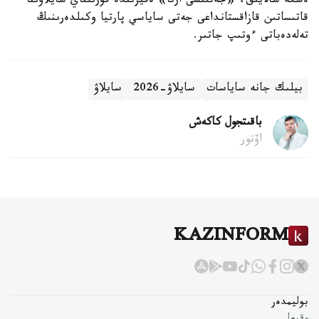
ەسكە سالايىق، «جەتىنشى ارنا» ەفيرىندە قۇرىلتاي سايلاۋىنا
قاتىساتىن قازاقستانداعى جەتى ساياسي پارتيا وكىلدەرىنىڭ
تەلەدەباتى ءوتىپ جاتىر.
بيلىك جانە ساياسات
سايلاۋ-2026
سايلاۋ
باقىتجول كاكەش
اۆتور
KAZINFORM
بوليمدەر