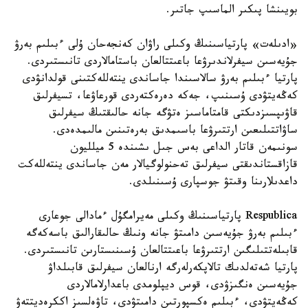
بويىنشا پىكىر الماسىپ جاتىر.
«ادىلەت» پارتياسىنىڭ وكىلى راۋان كەنجەحان ۇلى ءبىلىم بەرۋ
جۇيەسىن سيفرلاندىرۋعا باعىتتالعان باستامالاردى تانىستىردى.
پارتيا ءبىلىم بەرۋ سالاسىندا جاساندى ينتەللەكتىنى قولدانۋدى
كەڭەيتۋدى ۇسىنىپ، جەكە دەرەكتەردى قورعاۋعا، تسيفرلىق
قاۋىپسىزدىكتى قامتاماسىز ەتۋگە جانە حالىقتىڭ سيفرلىق
ساۋاتتىلىعىن ارتتىرۋعا باسىمدىق بەرەتىنىن مالىمدەدى.
سونىمەن قاتار الداعى بەس جىل ىشىندە 5 ميلليون
قازاقستاندىقتى سيفرلىق تەحنولوگيالار مەن جاساندى ينتەللەكت
داعدىلارىنا وقىتۋ جوسپارى ۇسىنىلدى.
Respublica پارتياسىنىڭ وكىلى مەيرامگۇل ءمادالى جوعارى
ءبىلىم بەرۋ جۇيەسىن دامىتۋ جانە ونىڭ حالىقارالىق باسەكەگە
قابىلەتتىلىگىن ارتتىرۋعا باعىتتالعان ۇسىنىستارىن تانىستىردى.
پارتيا شەتەلدىك تالاپكەرلەرگە ارنالعان سيفرلىق قابىلداۋ
جۇيەسىن ەنگىزۋدى، قوس ديپلومدى باعدارلامالاردى
كەڭەيتۋدى، ءبىلىم ەكسپورتىن دامىتۋدى، تاۋەلسىز اككرەديتتەۋ