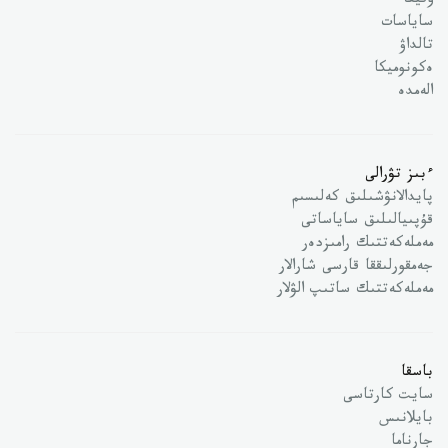
وقيعا
ساياسات
تالداۋ
ەكونوميكا
الەمدە
ءبىز تۋرالى
پايدالانۋشىلىق كەلىسىم
قۇپىيالىلىق ساياساتى
مەملەكەتتىك رامىزدەر
جەمقورلىققا قارسى شارالار
مەملەكەتتىك ساتىپ الۋلار
باسقا
سايت كارتاسى
بايلانىس
جارناما