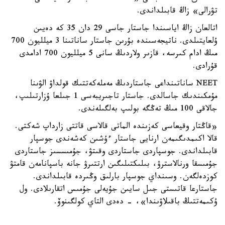
تۋرالى» زاڭ قابىلداندى.
اتالعان زاڭ اياسىندا جاستار جاسى 29 دان 35 كە دەيىن
ۇلعايتىلدى. ناتيجەسىندە بۇرىن جاستار ساناتىنا 3 ميلليون 700
مىڭ ادام كىرسە، قازىر ولاردىڭ سانى 5 ميلليون 700 ادامدى
قۇرادى.
NEET ساناتىنداعى جاستاردىڭ مەملەكەتتىك قولداۋ الۋىنا
مۇمكىندىك جاسالدى. جاستار تاجىريبەسى 1 جىلعا ۇزارتىلىپ،
جالاقى 100 مىڭ تەڭگە بولىپ بەلگىلەندى.
«قاڭتار وقيعاسى كەزىندە الماتى قالاسى قاتتى زارداپ شەكتى.
قالا اكىمدىگىمەن ارنايى جاستار ءۇشىن كەشەندى جوسپار
قابىلداندى. جوسپاردى جاستاردى وقىتۋ، جۇمىسسىز جاستاردى
جۇمىسقا ورنالاسترۋ، بىلىكتىلىگىن ارتتىرۋ جانە باسپانامەن قامتۋ
كوزدەلگەن. وسىنداي جوسپار بارلىق وڭىردە قابىلداندى.
جاستارعا قاتىستى جىل سايىن جۇيەلى جۇمىس اتقارىلادى. ول
ۇكىمەتتىڭ باقىلاۋىندا»، - دەدى التاي كولگىنوۆ.