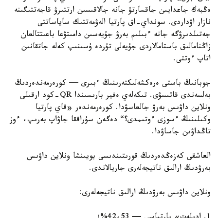
ەڭبەك جاعدايىن جاقسارتۋ جانە جالاقىسىن ارتتىرۋ قاجەتتىگىنە
نازار اۋداردى. سونداي-اق پارتيا الەۋمەتتىك ساياساتتى
جەتىلدىرۋگە جانە ءبىلىم بەرۋ جۇيەسىن دامىتۋعا باعىتتالعان
زاڭنامالىق باستامالاردى جۇيەلى تۇردە ۇسىنىپ كەلە جاتقانىن
اتاپ ءوتتى.
جوبانىڭ باستى ەرەكشەلىكتەرىنىڭ ءبىرى — كورەرمەندەردىڭ
بەلسەندى قاتىسۋى. تىكەلەي ەفير بارىسىندا QR-كود ارقىلى
ونلاين داۋىس بەرۋ جالعاسۋدا. كورەرمەندەر «قاي پارتيا
وكىلىنىڭ ءسوزى ءوتىمدى؟“ دەگەن سۇراققا جاۋاپ بەرىپ، ءوز
تاڭداۋىن جاساۋدا.
العاشقى كەزەڭدەردىڭ قورىتىندىسى بويىنشا ونلاين داۋىس
بەرۋدىڭ ارالىق ناتيجەلەرى جاريالاندى.
ونلاين داۋىس بەرۋدىڭ ارالىق ناتيجەلەرى:
1. ادىلەت» پارتياسى — 42،53%؛