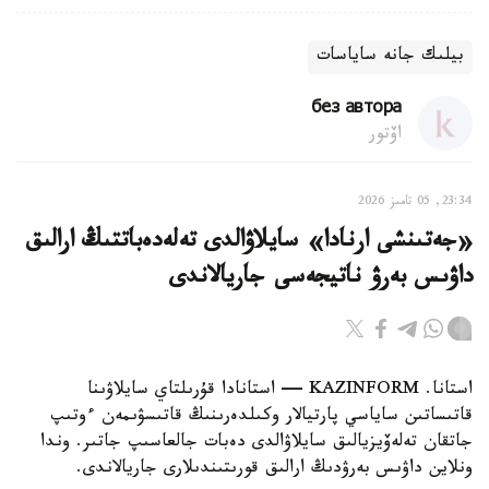
بيلىك جانە ساياسات
без автора
اۆتور
23:34, 05 تامىز 2026
«جەتىنشى ارنادا» سايلاۋالدى تەلەدەباتتىڭ ارالىق
داۋىس بەرۋ ناتيجەسى جاريالاندى
استانا. KAZINFORM — استانادا قۇرىلتاي سايلاۋىنا
قاتىساتىن ساياسي پارتيالار وكىلدەرىنىڭ قاتىسۋىمەن ءوتىپ
جاتقان تەلەۆيزيالىق سايلاۋالدى دەبات جالعاسىپ جاتىر. وندا
ونلاين داۋىس بەرۋدىڭ ارالىق قورىتىندىلارى جاريالاندى.