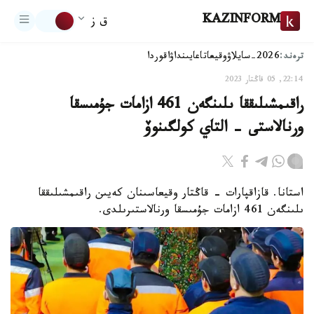
KAZINFORM
ق ز
ترەند:
2026-سايلاۋ
وقيعا
تاعايىنداۋ
اقوردا
22:14, 05 قاڭتار 2023
راقىمشىلىققا ىلىنگەن 461 ازامات جۇمىسقا
ورنالاستى - التاي كولگىنوۆ
استانا. قازاقپارات - قاڭتار وقيعاسىنان كەيىن راقىمشىلىققا
ىلىنگەن 461 ازامات جۇمىسقا ورنالاستىرىلدى.