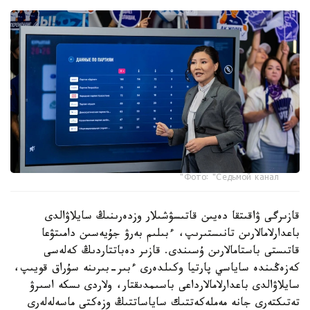
Фото: "Седьмой канал"
قازىرگى ۋاقىتقا دەيىن قاتىسۋشىلار وزدەرىنىڭ سايلاۋالدى
باعدارلامالارىن تانىستىرىپ، ءبىلىم بەرۋ جۇيەسىن دامىتۋعا
قاتىستى باستامالارىن ۇسىندى. قازىر دەباتتاردىڭ كەلەسى
كەزەڭىندە ساياسي پارتيا وكىلدەرى ءبىر-بىرىنە سۇراق قويىپ،
سايلاۋالدى باعدارلامالارداعى باسىمدىقتار، ولاردى ىسكە اسىرۋ
تەتىكتەرى جانە مەملەكەتتىك ساياساتتىڭ وزەكتى ماسەلەلەرى