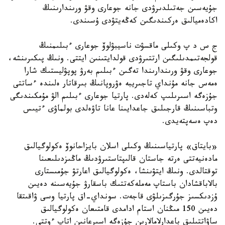
جۇيەسىن جەتىلدىرۋدى جانە جوعارى وقۋ ورىندارىنىڭ
اكادەميالىق ەركىندىگىن كەڭەيتۋدى ۇسىندى.
ج س د پ وكىلى ماقسۋت ناسيبۋلوۆ جوعارى ءبىلىمنىڭ
قولجەتىمدىلىگىن ارتتىرۋدى قولدايتىنىن ايتتى. ونىڭ پىكىرىنشە،
جوعارى وقۋ ورىندارىندا تەگىن ءبىلىم بەرۋ پوپۋليستىك شارا
ەمەس جانە مۇنداي تاجىريبە ەۋروپانىڭ بىرقاتار ەلىندە ءساتتى
جۇزەگە اسىرىلىپ كەلەدى. پارتيا جوعارى ءبىلىم الۋ مۇمكىندىگى
وتباسىنىڭ قارجىلىق جاعدايىنا عانا تاۋەلدى بولماۋى ءتيىس
دەپ ەسەپتەيدى.
«بايتاق» پارتياسىنىڭ وكىلى اسلان بايزاحانوۆ ەكولوگيالىق
مادەنيەتتى ەرتە جاستان قالىپتاستىرۋدىڭ ماڭىزدىلىعىنا
توقتالدى. ونىڭ ايتۋىنشا، ەكولوگيالىق اعارتۋ جۇمىستارى
بالاباقشادان باستاپ مەملەكەتتىك باسقارۋ جۇيەسىنە دەيىن
ۇزدىكسىز جۇرگىزىلۋى قاجەت. سونداي-اق پارتيا وسى ۋاقىتقا
دەيىن 150 مىڭنان استام ادامدى قامتىعان ەكولوگيالىق
ساۋاتتىلىق باعدارلامالارىن جۇزەگە اسىرعانىن اتاپ ءوتتى.