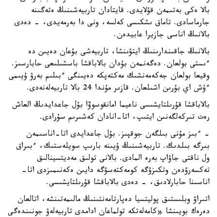
بالا ەكى بەتىمەن قۇلايدى. قايتادان تاربيەشىنىڭ ەتەگىنە
جارماسادى. تاماق ىشكىسى كەلسە، ونى دا بەرمەيدى، - دەدى
بالانىڭ اناسى جازيرا عابيدەن.
بالانىڭ جاقىندارىنىڭ ايتۋىنشا، تاربيەشى بۇعان دەيىن دە
ءىستى بولعان. دەگەنمەن بۇدان بالاباقشا باسشىلىعى حابارسىز.
وقيعا بولعان جەكەمەنشىك مەكتەپكە دەيىنگى ءبىلىم بەرۋ ۇيىمى
ءۇش اي بۇرىن اشىلعان. قازىر مۇندا 24 بالا تاربيەلەنەدى.
بالاباقشا قۇرىلتايشىسى ناعيما امانقوسوۆا بۇل جاعدايدىڭ العاش
رەت تىركەلگەنىن ايتىپ، اتا-انادان كەشىرىم سۇرادى.
- ءبىز مۇنى بىلگەن جوقپىز. بۇل جاعدايدى اتا-اناسىمەن
بىرگە بىلدىك. تاربيەشىنىڭ ۇيىنە بارىپ سويلەستىك، ءبىراق
ول ناقتى جاۋاپ بەرە المادى. بالانى تولىق مەديتسينالىق
تەكسەرۋدەن وتكىزۋگە كومەكتەسۋگە دايىن ەكەنىمىزدى اتا-
اناسىنا حابارلادىق، - دەدى بالاباقشا قۇرىلتايشىسى.
اتىراۋ وبلىستىق پوليتسيا دەپارتامەنتىنىڭ مالىمەتىنشە، اتالعان
دەرەك بويىنشا «كامەلەتكە تولماعان ادامدى تاربيەلەۋ جونىندەگى