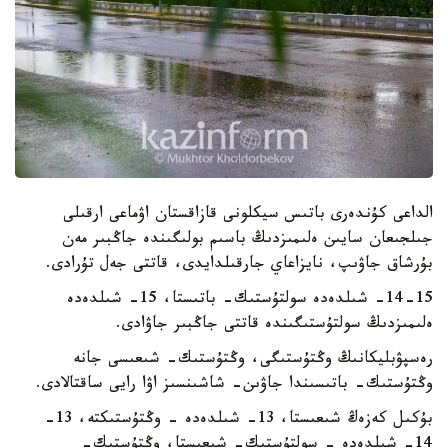
الداعى كۇندەرى باتىس سيكلونى قازاقستان اۋماعى ارقىلى
جىلجىعان سايىن ەلىمىزدىڭ باسىم بولىگىندە جاڭبىر مەن
بۇرشاق جاۋىپ، نايزاعاي جارقىلدايدى، قاتتى جەل تۇرادى.
14-15- شىلدەدە سولتۇستىك- باتىستا، 15- شىلدەدە
ەلىمىزدىڭ سولتۇستىگىندە قاتتى جاڭبىر جاۋادى.
رەسپۋبليكانىڭ وڭتۇستىگى، وڭتۇستىك- شىعىسى جانە
وڭتۇستىك- باتىسىندا جاۋىن- شاشىنسىز اۋا رايى ساقتالادى.
بۇكىل كەزەڭ شىعىستا، 13- شىلدەدە - وڭتۇستىكتە، 13-
14- شىلدەدە - سولتۇستىك- شىعىستا، وڭتۇستىك-