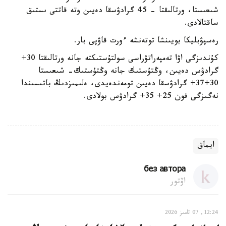
شىعىستا، ورتالىقتا - 45 گرادۋسقا دەيىن وتە قاتتى ىستىق
ساقتالادى.
رەسپۋبليكا بويىنشا توتەنشە ءورت قاۋپى بار.
كۇندىزگى اۋا تەمپەراتۋراسى سولتۇستىكتە جانە ورتالىقتا 30+
گرادۋس دەيىن، وڭتۇستىك جانە وڭتۇستىك- شىعىستا
30+37+ گرادۋسقا دەيىن تومەندەيدى، ەلىمىزدىڭ باتىسىندا
نەگىزگى فون 25+ 35+ گرادۋس بولادى.
ايماق
без автора
اۆتور
12:24, 07 تامىز 2026