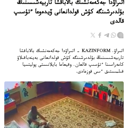
اتىراۋدا جەكەمەنشىك بالاباقشا تاربيەشىسىنىڭ
بۇلدىرشىنگە كۇش قولدانعانى ۆيدەوعا ءتۇسىپ
قالدى
اتىراۋ. KAZINFORM - اتىراۋدا جەكەمەنشىك بالاباقشا
تاربيەشىسىنىڭ بۇلدىرشىنگە كۇش قولدانعانى بەينەباقىلاۋ
كامەراسىنا ءتۇسىپ قالعان. وقيعاعا بايلانىستى پوليتسيا
قىلمىستىق ءىس قوزعادى.