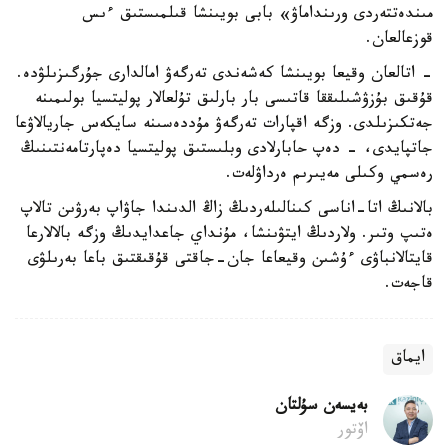
مىندەتتەردى ورىنداماۋ» بابى بويىنشا قىلمىستىق ءىس
قوزعالعان.
- اتالعان وقيعا بويىنشا كەشەندى تەرگەۋ امالدارى جۇرگىزىلۋدە.
قۇقىق بۇزۋشىلىققا قاتىسى بار بارلىق تۇلعالار پوليتسيا بولىمىنە
جەتكىزىلدى. وزگە اقپارات تەرگەۋ مۇددەسىنە سايكەس جاريالاۋعا
جاتپايدى، - دەپ حابارلادى وبلىستىق پوليتسيا دەپارتامەنتىنىڭ
رەسمي وكىلى مەيىرىم ەرداۋلەت.
بالانىڭ اتا-اناسى كىنالىلەردىڭ زاڭ الدىندا جاۋاپ بەرۋىن تالاپ
ەتىپ وتىر. ولاردىڭ ايتۋىنشا، مۇنداي جاعدايدىڭ وزگە بالالارعا
قايتالانباۋى ءۇشىن وقيعاعا جان-جاقتى قۇقىقتىق باعا بەرىلۋى
قاجەت.
ايماق
بەيسەن سۇلتان
اۆتور