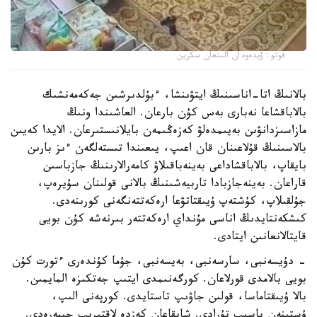
فوتو: ۆيدەودان الىنعان سكرين
بالانىڭ اتا-اناسىنىڭ ايتۋىنشا، ءبۇلدىرشىن جەكەمەنشىك
بالاباقشاعا نەبارى بەس كۇن بارعان. العاشىندا ونىڭ
مازاسىزدانۋىن بەيىمدەلۋ كەزەڭىمەن بايلانىستىرعان. الايدا كەيىن
بالاسىنىڭ قۇلاعىنان قان اعىپ، يىعىندا تىستەلگەن ءىز بارىن
بايقاپ، بالاباقشاداعى بەينەباقىلاۋ كامەرالارىنىڭ جازباسىن
قاراعان. بەينەجازبادا تاربيەشىنىڭ بالانى قولىنان سۇيرەپ،
جۇلقىلاپ، كۇشتەپ ۇيىقتاتۋعا ارەكەتتەنگەنى كورىنەدى.
كىشكەنتايدىڭ اناسى مۇنداي ارەكەتتەر بىرنەشە كۇن بويى
قايتالانعانىن ايتادى.
- دۇيسەنبى، سارسەنبى، بەيسەنبى، جۇما كۇندەرى ءتورت كۇن
بويى بالامدى قورلاعان. كورگەنىمدى ايتىپ جەتكىزە المايمىن.
بالا ۇيىقتاماسا، قولىن جاۋىپ تاستايدى. كورپەنى الىپ،
ۇستىنەن باسىپ تۇرادى. شايقاعان كەزدە لاقتىرىپ جىبەرەدى.