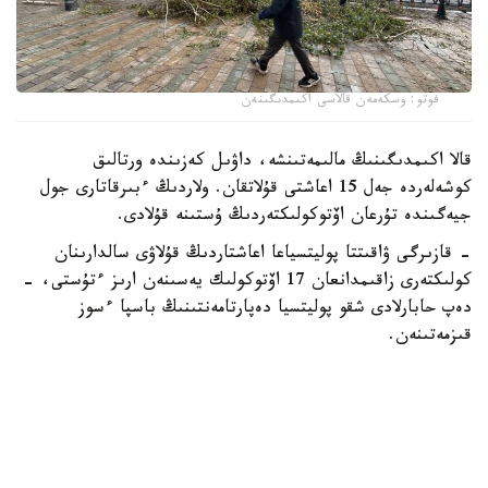
فوتو: وسكەمەن قالاسى اكىمدىگىنەن
قالا اكىمدىگىنىڭ مالىمەتىنشە، داۋىل كەزىندە ورتالىق
كوشەلەردە جەل 15 اعاشتى قۇلاتقان. ولاردىڭ ءبىرقاتارى جول
جيەگىندە تۇرعان اۆتوكولىكتەردىڭ ۇستىنە قۇلادى.
- قازىرگى ۋاقىتتا پوليتسياعا اعاشتاردىڭ قۇلاۋى سالدارىنان
كولىكتەرى زاقىمدانعان 17 اۆتوكولىك يەسىنەن ارىز ءتۇستى، -
دەپ حابارلادى شقو پوليتسيا دەپارتامەنتىنىڭ باسپا ءسوز
قىزمەتىنەن.
پوليتسياعا ءالى بارلىق زارداپ شەككەن كولىك يەلەرى جۇگىنىپ
ۇلگەرمەگەن بولۋى دا مۇمكىن.