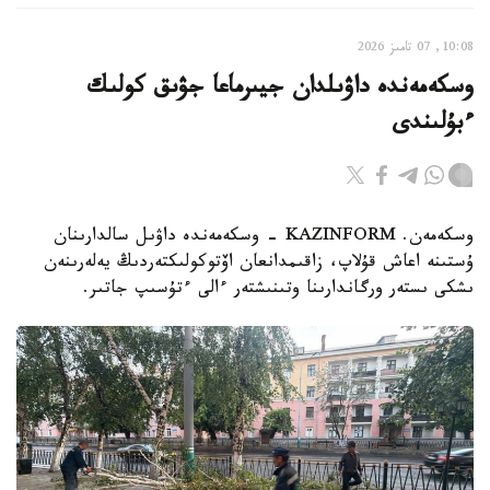
10:08, 07 تامىز 2026
وسكەمەندە داۋىلدان جيىرماعا جۋىق كولىك
ءبۇلىندى
وسكەمەن. KAZINFORM - وسكەمەندە داۋىل سالدارىنان
ۇستىنە اعاش قۇلاپ، زاقىمدانعان اۆتوكولىكتەردىڭ يەلەرىنەن
ىشكى ىستەر ورگاندارىنا وتىنىشتەر ءالى ءتۇسىپ جاتىر.