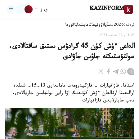
KAZINFORM
ق ز
ترەند:
2026-سايلاۋ
وقيعا
تاعايىنداۋ
اقوردا
18:22, 12 شىلدە 2023
الداعى ءۇش كۇن 45 گرادۋس ىستىق ساقتالادى،
سولتۇستىكتە جاۋىن جاۋادى
استانا. قازاقپارات - قازگيدرومەت ماماندارى 13-15- شىلدە
ارالىعىنا ارنالعان ءۇش كۇندىك اۋا رايى بولجامىن جاريالادى،
دەپ حابارلايدى قازاقپارات.