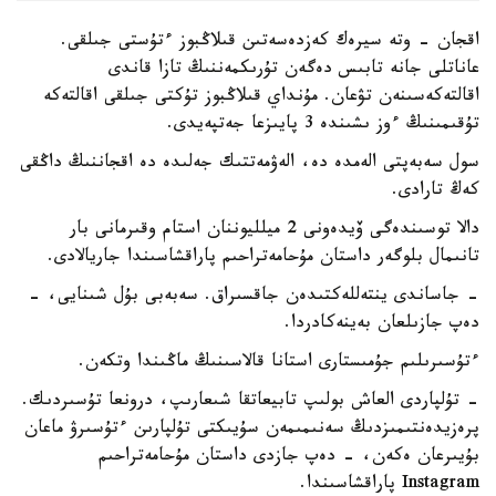
اقجان - وتە سيرەك كەزدەسەتىن قىلاڭبوز ءتۇستى جىلقى.
عاناتلى جانە تابىس دەگەن تۇرىكمەننىڭ تازا قاندى
اقالتەكەسىنەن تۋعان. مۇنداي قىلاڭبوز تۇكتى جىلقى اقالتەكە
تۇقىمىنىڭ ءوز ىشىندە 3 پايىزعا جەتپەيدى.
سول سەبەپتى الەمدە دە، الەۋمەتتىك جەلىدە دە اقجاننىڭ داڭقى
كەڭ تارادى.
دالا توسىندەگى ۆيدەونى 2 ميلليوننان استام وقىرمانى بار
تانىمال بلوگەر داستان مۇحامەتراحىم پاراقشاسىندا جاريالادى.
- جاساندى ينتەللەكتىدەن جاقسىراق. سەبەبى بۇل شىنايى، -
دەپ جازىلعان بەينەكادردا.
ءتۇسىرىلىم جۇمىستارى استانا قالاسىنىڭ ماڭىندا وتكەن.
- تۇلپاردى العاش بولىپ تابيعاتقا شىعارىپ، درونعا تۇسىردىك.
پرەزيدەنتىمىزدىڭ سەنىمىمەن سۇيىكتى تۇلپارىن ءتۇسىرۋ ماعان
بۇيىرعان ەكەن، - دەپ جازدى داستان مۇحامەتراحىم
Instagram پاراقشاسىندا.