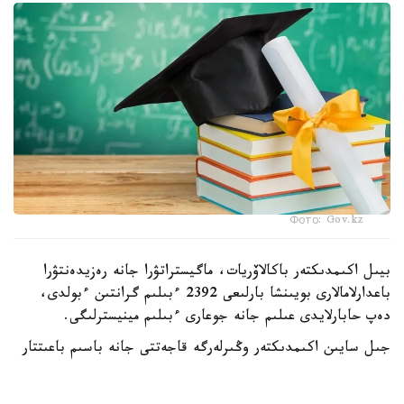
Фото: Gov.kz
بيىل اكىمدىكتەر باكالاۆريات، ماگيستراتۋرا جانە رەزيدەنتۋرا
باعدارلامالارى بويىنشا بارلىعى 2392 ءبىلىم گرانتىن ءبولدى،
دەپ حابارلايدى عىلىم جانە جوعارى ءبىلىم مينيسترلىگى.
جىل سايىن اكىمدىكتەر وڭىرلەرگە قاجەتتى جانە باسىم باعىتتار
بويىنشا مامانداردى ماقساتتى دايارلاۋ ءۇشىن ءبىلىم بەرۋ
گرانتتارىن ۇسىنادى.