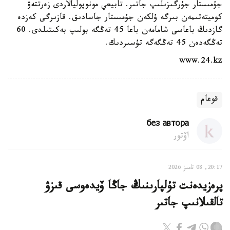
جۇمىستار جۇرگىزىلىپ جاتىر. تابيعي مونوپوليالاردى زەرتتەۋ
كوميتەتىمەن بىرگە ۇلكەن جۇمىستار جاسادىق. قازىرگى كەزدە
گازدىڭ باعاسى شامامەن باعا 45 تەڭگە بولىپ بەكىتىلدى. 60
تەڭگەدەن 45 تەڭگەگە تۇسىردىك.
www.24.kz
قوعام
без автора
اۆتور
20:17, 08 تامىز 2026
پرەزيدەنت تۇلپارىنىڭ جاڭا ۆيدەوسى قىزۋ
تالقىلانىپ جاتىر