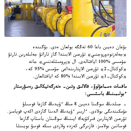
بۇعان دەيىن باعا 60 تەڭگە بولعان ەدى. بۇگىندە
«جەلەزنودوروجنىي» تۇرعىن الابىندا گاز تاراتۋ جەلىلەرىن تارتۋ
جۇمىسى %100 اياقتالدى. ال «پرومىشلەننىي» جانە
«كوكتال-2» تۇرعىن الاپتارىنداعى جۇمىس %95 كە،
«كوكتال-1» تۇرعىن الابىندا %80 كە اياقتالعان.
ماقسات ەسماعۇلوۆ، قالالىق وتىن- ەنەرگەتيكالىق رەسۋرستار
ءبولىمىنىڭ باسشىسى:
- جىلدىڭ سوڭىنا دەيىن 8 مىڭ ءۇيدىڭ گازعا قوسىلۋ
مۇمكىندىگى بولادى. ءاربىر ءۇيدىڭ الدىنا گازدى اكەپ قويامىز.
تۇرعىن الاپتارىن قىركۇيەك ايىنىڭ سوڭىنان باستاپ گازعا
قوساتىن بولامىز. قازىرگى كەزدە ولاردى ىسكە قوسۋ بويىنشا