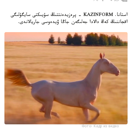
استانا. KAZINFORM - پرەزيدەنتتىڭ سۇيىكتى سايگۇلىگى
اقجاننىڭ كەڭ دالادا جەلىگەن جاڭا ۆيدەوسى جاريالاندى.
Фото: Кадр из видео