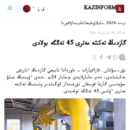
KAZINFORM
ق ز
ترەند:
2026-سايلاۋ
وقيعا
تاعايىنداۋ
اقوردا
07:13, 18 قىركۇيەك 2020
گازدىڭ تەكشە مەترى 45 تەڭگە بولادى
نۇر-سۇلتان. قازاقپارات - ەلوردادا تابيعي گازدىڭ ءتاريفى
بەكىتىلدى، دەپ حابارلايدى «حابار 24». ەندى ءۇيىنىڭ جىلۋ
جۇيەسىن گازعا قوسقان تۇرعىندار كوگىلدىر وتىننىڭ تەكشە
مەترى ءۇشىن 45 تەڭگە تولەيدى.