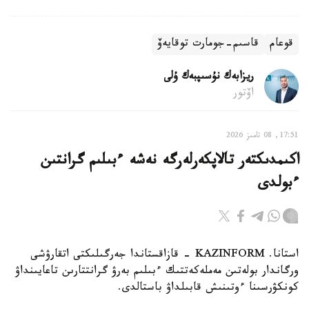
قوعام
قاسىم-جومارت توقايەۆ
ريزابەك نۇسىپبەك ۇلى
اۆتور
17:51, 08 تامىز 2026
اكىمدىكتەر تالاپكەرلەرگە نەشە ءبىلىم گرانتىن
ءبولدى
استانا. KAZINFORM - قازاقستاندا جەرگىلىكتى اتقارۋشى
ورگاندار بولەتىن مەملەكەتتىك ءبىلىم بەرۋ گرانتتارىن تاعايىنداۋ
كونكۋرسىنا ءوتىنىش قابىلداۋ باستالدى.