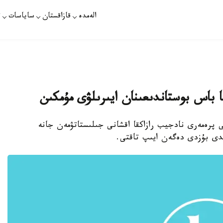
الەمدە
قازاقستان
ساياسات
ت
عى پرەمەرى نادجيب رازاكقا اقشانى جىلىستاتۋمەن جانە
ڭدى بۇزدى دەگەن ايىپ تاقتى.