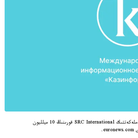
سونداي-اق ول زاڭسىز جولمەن تابىسقا كەنەلىپ، مەملەكەتتىك SRC International قورىنىڭ 10 ميلليون
e.