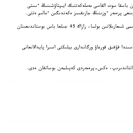
ان باسقا سوت القاسى مەملەكەتتىك ايىپتاۋشىنىڭ ءىستى
رىنعى پرەمەر ءوزىنىڭ جازىقسىز ەكەندىگىن ءمالىم ەتتى.
ەگەر وعان ءۇش قىلمىستىق ءىس بويىنشا ايىپتاۋ ۇكىمى شىعارىلاتىن بولسا، رازاك 45 جىلعا باس بوستاندىعىنان
ندا قۇقىق قورعاۋ ورگاندارى بيلىكتى اسىرا پايدالانعانى
عاتتاندىرىپ، ەكس-پرەمەردى كەپىلمەن بوساتقان ەدى.