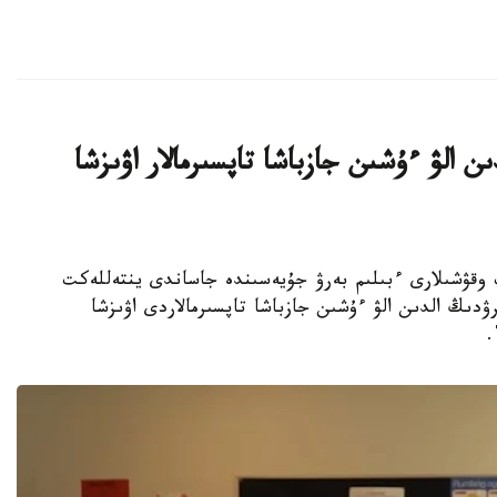
ن الۋ ءۇشىن جازباشا تاپسىرمالار اۋىزشا
جوعارى سىنىپ وقۋشىلارى ءبىلىم بەرۋ جۇيەسىندە جاساندى ينتەللەكت
ۋدىڭ الدىن الۋ ءۇشىن جازباشا تاپسىرمالاردى اۋىزشا