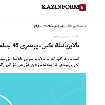
KAZINFORM
ترەند:
اقوردا
تاعايىنداۋ
وقيعا
2026-سايلاۋ
07:54, 09 تامىز 2018
مالايزيانىڭ ەكس-پرەمەرى 45 جىلعا باس بوستاندىعىنان ايىرىلۋى مۇمكىن
استانا. قازاقپارات - مالايزيا سوتى ەلدىڭ بۇرىن
تەرروريزمدى قارجىلاندىرۋمەن كۇرەس تۋرالى زا