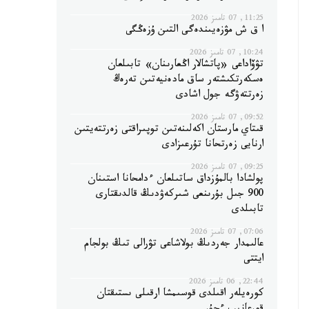
11:25, 07 تامىز 2026
ا ق ش مۋزەيىندەگى التىن ۇزەڭگى
10:24, 07 تامىز 2026
تۋۆاداعى «پاتشالار اڭعارىنان» تابىلعان
ەسكەرتكىشتەر ساق مادەنيەتىن تەرەڭ
زەرتتەۋگە جول اشادى
09:52, 07 تامىز 2026
قىتاي مارستان اكەلىنەتىن توپىراقتى زەرتتەيتىن
ارنايى زەرتحانا تۇرعىزادى
09:25, 07 تامىز 2026
پولشادا بالمۇزداق ساتىلعان ءدامحانا استىنان
900 جىل بۇرىنعى شىركەۋدىڭ قالدىقتارى
تابىلدى
07:06, 07 تامىز 2026
عالىمدار جەردىڭ بولاشاعى تۋرالى تىڭ بولجام
ايتتى
22:44, 06 تامىز 2026
كورەيلەر اقىلدى قوسىمشا ارقىلى ىستىقتان