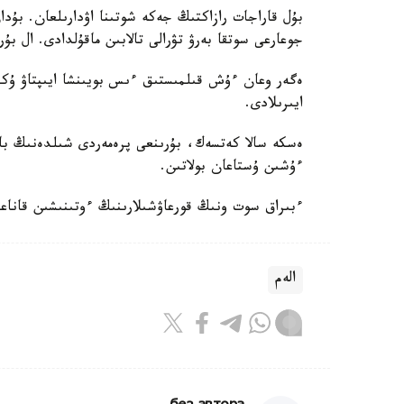
بۇل قاراجات رازاكتىڭ جەكە شوتىنا اۋدارىلعان. بۇد
جوعارعى سوتقا بەرۋ تۋرالى تالابىن ماقۇلدادى. ال بۇ
ايىرىلادى.
ەسكە سالا كەتسەك، بۇرىنعى پرەمەردى شىلدەنىڭ باسى
ءۇشىن ۇستاعان بولاتىن.
ءبىراق سوت ونىڭ قورعاۋشىلارىنىڭ ءوتىنىشىن قانا
الەم