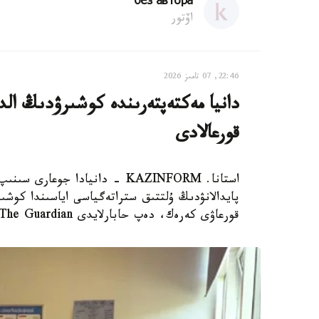
без автора
اۆتور
22:46, 07 تامىز 2026
دانيا مەكتەپتەرىندە كوشىرۋدىڭ الدى
قورعالادى
استانا. KAZINFORM - دانيادا 
پايدالانۋدىڭ ۇلتتىق ستراتەگياسى اياسىندا كوشىر
قورعاۋى كەرەك، دەپ حابارلايدى The Guardian.