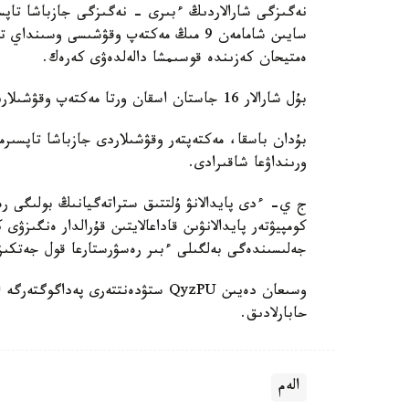
نەگىزگى شارالاردىڭ ءبىرى - نەگىزگى جازباشا تاپسى
سايىن شامامەن 9 مىڭ مەكتەپ وقۋشىسى وس
ەمتيحان كەزىندە قوسىمشا دالەلدەۋى كەرەك.
بۇل شارالار 16 جاستان اسقان ورتا مەكتەپ وقۋشىلارىنا قاتىستى بولادى.
بۇدان باسقا، مەكتەپتەر وقۋشىلاردى جازباشا تاپسىرم
ورىنداۋعا شاقىرادى.
ج ي- ءدى پايدالانۋ ۇلتتىق ستراتەگيانىڭ بولىگى رەت
كومپيۋتەر پايدالانۋىن قاداعالايتىن قۇرالدار ەنگىزۋى
جەلىسىندەگى بەلگىلى ءبىر رەسۋرستارعا قول جەتكى
حابارلادىق.
الەم