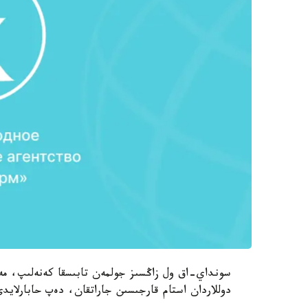
دوللاردان استام قارجىسىن جاراتقان، دەپ حابارلايدى uronews.com