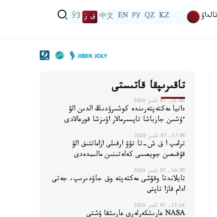
الداۋ
KZ
QZ
РУ
EN
中文
ق ز
ЎЗ
تاقىرىپقا قاتىستى
22:46, 07 تامىز 2026
دانيا مەكتەپتەرىندە كوشىرۋدىڭ الدىن الۋ
ءۇشىن جازباشا تاپسىرمالار اۋىزشا قورعالادى
17:08, 07 تامىز 2026
ترامپ ا ق ش-تا تۋۋ ارقىلى ازاماتتىق الۋ
قۇقىعىن جويعىسى كەلەتىنىن مالىمدەدى
16:30, 07 تامىز 2026
تايلاندتا وقۋشى مەكتەپتە وق جاۋدىرىپ، جەتى
ادام قازا تاپتى
13:24, 07 تامىز 2026
NASA عارىشكەرلەرى عارىشقا ۇشتى