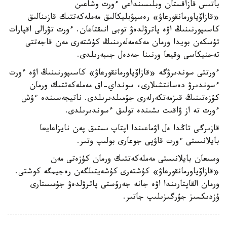
باتىس قازاقستان وبلىسىنداعى ءورت وشاعىن
«قازاۆياورمانقورعاۋ» رەسپۋبليكالىق مەملەكەتتىك قازىنالىق
كاسىپورنىنىڭ اۋە پاترۋلدەۋ توبى انىقتاعان. ءورت تۋرالى اقپارات
تۇسكەن بويدا ورمان مەكەمەلەرىنىڭ كۇشتەرى مەن قاجەتتى
تەحنيكاسى وقيعا ورنىنا جەدەل جىبەرىلدى.
ءورتتى سوندىرۋگە «قازاۆياورمانقورعاۋ» كاسىپورنىنىڭ اۋە ءورت
ءسوندىرۋ دەسانتشىلارى، سونداي-اق مەملەكەتتىك ورمان
كۇزەتىنىڭ قىزمەتكەرلەرى جۇمىلدىرىلدى. ناتيجەسىندە ءۇش
ءورت تە از ۋاقىت ىشىندە تولىق ءسوندىرىلدى.
قازىرگى تاڭدا ەل اۋماعىندا اپتاپ ىستىق پەن نايزاعايعا
بايلانىستى ءورت قاۋپى جوعارى بولىپ وتىر.
وسىعان بايلانىستى مەملەكەتتىك ورمان كۇزەتى مەن
«قازاۆياورمانقورعاۋ» كۇشتەرى كۇشەيتىلگەن رەجيمگە كوشتى.
ورمان القاپتارىندا اۋە جانە جەرۇستى پاترۋلدەۋ جۇمىستارى
ۇزدىكسىز جۇرگىزىلىپ جاتىر.