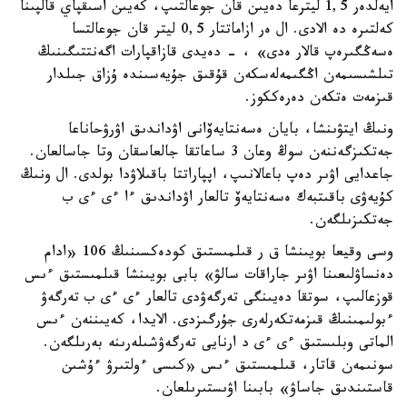
ايەلدەر 1,5 ليترعا دەيىن قان جوعالتىپ، كەيىن اسىقپاي قالپىنا
كەلتىرە دە الادى. ال ەر ازاماتتار 0,5 ليتر قان جوعالتسا
ەسەڭگىرەپ قالار ەدى» ، - دەيدى قازاقپارات اگەنتتىگىنىڭ
تىلشىسىمەن اڭگىمەلەسكەن قۇقىق جۇيەسىندە ۇزاق جىلدار
قىزمەت ەتكەن دەرەككوز.
ونىڭ ايتۋىنشا، بايان ەسەنتايەۆانى اۋداندىق اۋرۋحاناعا
جەتكىزگەننەن سوڭ وعان 3 ساعاتقا جالعاسقان وتا جاسالعان.
جاعدايى اۋىر دەپ باعالانىپ، اپپاراتتا باقىلاۋدا بولدى. ال ونىڭ
كۇيەۋى باقىتبەك ەسەنتايەۆ تالعار اۋداندىق ءا ءى ءى ب
جەتكىزىلگەن.
وسى وقيعا بويىنشا ق ر قىلمىستىق كودەكسىنىڭ 106 «ادام
دەنساۋلىعىنا اۋىر جاراقات سالۋ» بابى بويىنشا قىلمىستىق ءىس
قوزعالىپ، سوتقا دەيىنگى تەرگەۋدى تالعار ءى ءى ب تەرگەۋ
ءبولىمىنىڭ قىزمەتكەرلەرى جۇرگىزدى. الايدا، كەيىننەن ءىس
الماتى وبلىستىق ءى ءى د ارنايى تەرگەۋشىلەرىنە بەرىلگەن.
سونىمەن قاتار، قىلمىستىق ءىس «كىسى ءولتىرۋ ءۇشىن
قاستىندىق جاساۋ» بابىنا اۋىستىرىلعان.