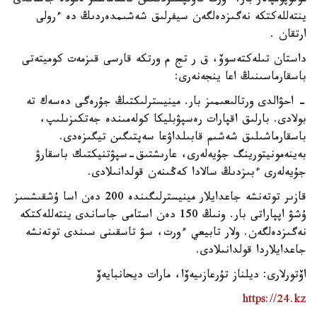
موتوپومپالار بار. ءورت قاۋىپسىزدىگىن قامتاماسىز ەتۋدە جاساندى
ينتەللەكتكە نەگىزدەلگەن سيفرلىق شەشىمدەردىڭ دە ءرولى
ارتقان .
داستان تىلەكتەسوۆ، ق ر تج م ورتكە قارسى قىزمەت كوميتەتى
باسقارماسىنىڭ اعا ينجەنەرى:
- احۋالدى ورتالىعىمىز بار. مينيسترلىكتىڭ جۇرەگى دەسەك تە
بولادى. بارلىق اقپارات رەسپۋبليكا كولەمىندە جەتكىزىلىپ،
باسقارماشىلىق شەشىم قابىلداۋعا سەپتىگىن تيگىزەدى.
بەينەمونيتورينگ جۇيەلەرى، عارىشتىق-سپۋتنيكتىك باسقارۋ
جۇيەلەرى ءبىزدىڭ سالادا كەڭىنەن قولدانىلادى.
قازىر توتەنشە جاعدايلار مينيسترلىگىندە 200 دەن اسا ۇشقىشسىز
ۇشۋ اپپاراتى بار. ونىڭ 150 دەن استامى جاساندى ينتەللەكتكە
نەگىزدەلگەن. ولار تابيعي ءورت، سۋ تاسقىنى سىندى توتەنشە
جاعدايلاردا قولدانىلادى.
اۆتورلارى: ديلناز تۇرعازىيەۆا، مارات ديحانبايەۆ
https://24.kz