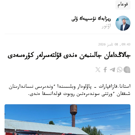
قوعام
ريزابەك نۇسىپبەك ۇلى
اۆتور
09:43, 08 تامىز 2026
جالاڭداعان جالىنمەن ەندى قۇلتەمىرلەر كۇرەسەدى
استانا.قازاقپارات - پاۆلودار وبلىسىندا ءوندىرىس نىساندارىنان
شىققان ءورتتى سوندىرەتىن روبوت قولدانىسقا ەندى.