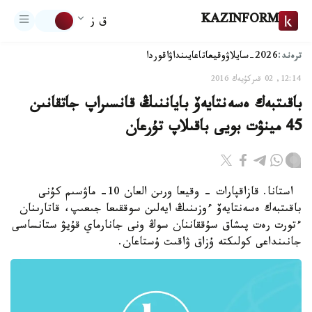
KAZINFORM
ق ز
ترەند:
2026-سايلاۋ
وقيعا
تاعايىنداۋ
اقوردا
12:14, 02 قىركۇيەك 2016
باقىتبەك ەسەنتايەۆ باياننىڭ قانسىراپ جاتقانىن
45 مينۋت بويى باقىلاپ تۇرعان
استانا. قازاقپارات - وقيعا ورىن العان 10- ماۋسىم كۇنى
باقىتبەك ەسەنتايەۆ ءوزىنىڭ ايەلىن سوققىعا جىعىپ، قاتارىنان
ءتورت رەت پىشاق سۇققاننان سوڭ ونى جانارماي قۇيۋ ستانساسى
جانىنداعى كولىكتە ۇزاق ۋاقىت ۇستاعان.