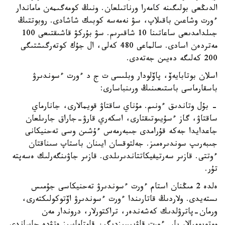
الدىڭعى بولىگىنە كامەرا ورناتىلعان. ونىڭ كومەگىمەن ماماندار
ءورت وشاعىن باقىلاپ، سۋ نەمەسە كوبىك شاشادى. روبوتتىڭ
جىلدامدىعى ساعاتىنا 10 شاقىرىم. سۋ بۇركۋ قاشىقتىعى 100
مەتردەن اسادى. سالماعى 480 كەلى، ال جۇك كوتەرگىشتىگى
200 كەلىگە دەيىن جەتەدى.
اسلان بوتابايەۆ، پاۆلودار وبلىسى ت ج د ءورت ءسوندىرۋ
باسقارماسى باستىعىنىڭ ورىنباسارى:
- بۇل وتاندىق ءونىم. مۇناي ساقتاۋ قويمالارى، جانارماي
ساقتاۋ، گاز ءسۇيىوتىقتارى، اسكەري قارۋ-جاراق جارىلعان
جاعدايدا جەكە قۇرامدى جىبەرمەس ءۇشىن وسى تەحنيكانى
جىبەرىپ سوندىرەمىز. جەلتوقسان ايىنان باستاپ سىناقتان
ءوتتى. قازىر سەرتيفيكاتتاندىرىلدى. قازىر جاۋىنگەرلىك ەسەپتە
تۇر.
ەلدە 2 مىڭنان استام ءورت ءسوندىرۋ تەحنيكاسى جۇمىس
ىستەيدى. ولاردىڭ قاتارىندا ءورت ءسوندىرۋ اۆتوكولىكتەرى،
ورمان-پاترۋلدىك كەشەندەر، تراكتورلار، دروندار مەن