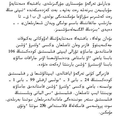
«بارلىق تەرگەۋ جۇمىستارى جۇرگىزىلدى. باقىتبەك ەسەنتايەۆ
جۇبايىمەن بىرنەشە رەت بەتپە- بەت كەزدەسكەندە ءتىپتى مىڭ
رەت كەشىرىم سۇراۋعا مۇمكىندىگى بولدى. ال ب ا ق- تا
جازىلىپ جاتقاننىڭ باسىم بولىگى ويدان شىعارىلعان» ، -
دەيدى ءبىزدىڭ اڭگىمەلەسۋشىمىز.
بۇدان بولەك، باقىتبەك ەسەنتايەۆتىڭ ادۆوكاتى بەكبولات
جەكسەيىتوۆ قازىر وعان تاعىلعان «كىسى ءولتىرۋ ءۇشىن
قاستاندىق جاساۋ» تۋرالى ايىپتى قىلمىستىق كودەكستىڭ 106
بابىنا ياعني ءاۋ باستاعى «دەنساۋلىعىنا اۋىر جاراقات سالۋ»
بابىنا اۋىستىرۋ ءۇشىن بارىنشا ارەكەت ەتۋدە.
قازىرگى كۇنى تەرگەۋ اياقتالدى. ايىپتالۋشىعا ق ر قىلمىستىق
كودەكسىنىڭ 24 - بابى 3 - ءبولىمى ارقىلى 99 - بابى 1 -
بولىمىنە، ياعني «كىسى ءولتىرۋ ءۇشىن قاستاندىق جاساۋ»
بويىنشا ايىپ تاعىلعان. قىلمىستىق ءىس الماتى وبلىسىنىڭ
قىلمىستىق ىستەر جونىندەگى مامانداندىرىلعان سوتىنا بەرىلدى.
سوت پروتسەسى قاسكەلەڭ قالاسىنداعى №2 سوتتا ءوتۋى
مۇمكىن.