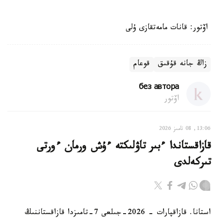
اۆتور: قانات مامەتقازى ۇلى
زاڭ جانە قۇقىق
قوعام
без автора
اۆتور
13:06, 08 تامىز 2026
قازاقستاندا ءبىر تاۋلىكتە ءۇش ورمان ءورتى
تىركەلدى
استانا. قازاقپارات - 2026-جىلعى 7-تامىزدا قازاقستاننىڭ