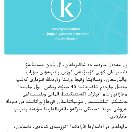
ول جەدەل جاردەم دە شاقىرماعان. ال بايان ەسەنتايەۆا
قانسىراعان كۇيى كۇيەۋىنەن ءوزىن ولتىرمەۋىن سۇراپ
جالبارىنعان. وسىلايشا وقيعا ورنىنا ولاردىڭ قىزدارى كەلىپ
جەدەل جاردەم شاقىرعانشا 45 مينۋت وتكەن. بۇل جايىندا
«قازاقپارات» اقپارات اگەنتتىگىنىڭ الماتى وبلىسىنداعى
مەنشىكتى تىلشىسىمەن سۇحباتتاسقان قورعاۋ ورگانىنداعى دەرەك
بەرۋشى سوتقا دەيىنگى تەرگەۋ ماتەريالدارىنا سۇيەنە وتىرىپ
حابارلادى.
«ايەلدەر ەر ادامدارعا قاراعاندا ءتوزىمدى كەلەدى. ماسەلەن،