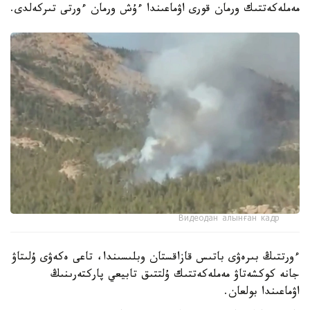
مەملەكەتتىك ورمان قورى اۋماعىندا ءۇش ورمان ءورتى تىركەلدى.
Видеодан алынған кадр
ءورتتىڭ بىرەۋى باتىس قازاقستان وبلىسىندا، تاعى ەكەۋى ۇلىتاۋ
جانە كوكشەتاۋ مەملەكەتتىك ۇلتتىق تابيعي پاركتەرىنىڭ
اۋماعىندا بولعان.