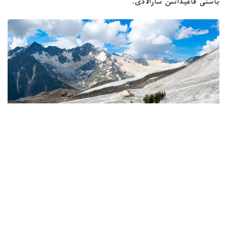
باستى قاعيداتىن سارالادى.
Фото: Қорғаныс министрліг
كىمدەر اسكەري الپينيست بولا الادى؟
اسكەري الپينيستەر - تاۋلى جەردە جاۋىنگەرلىك مىندەتتەردى
ورىنداۋعا جانە جەكە قۇرامدى ارنايى تاۋ دايارلىعىنا ۇيرەتۋگە