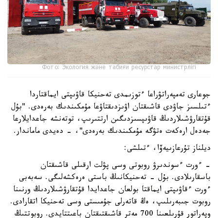
Фото: Экология және табиғи ресурстар министрлігі
جوعارى تەمپەراتۋراعا ءتوزىمدى تەحنيكا قاۋىپتى ايماقتاردا
ءتىلسىز جاۋدى قاشىقتان اۋىزدىقتاۋعا مۇمكىندىك بەرەدى. "بۇل
قۇتقارۋشىلاردىڭ قاۋىپسىزدىگىن ارتتىرىپ، توتەنشە جاعدايلارعا
جەدەل ارەكەت ەتۋگە مۇمكىندىك بەرەدى"، - دەيدى ماماندار.
ديلناز تۇرعازىيەۆا، ءتىلشى:
- ءورت ءسوندىرۋ روبوتى وسى پۋلت ارقىلى قاشىقتان
باسقارىلادى. بۇل - تەحنيكانىڭ باستى ەرەكشەلىگى. سەبەبى
ءورت ءقاۋىپتى ايماقتا بولعان جاعدايدا قۇتقارۋشىلاردىڭ ورنىنا
روبوت جىبەرىلىپ، ەڭ قاتەرلى جۇمىستى وسى تەحنيكا اتقارادى.
وپەراتور قۇرىلعىنا 700 مەتر قاشىقتىقتان باعىتتايدى. روبوتتىڭ