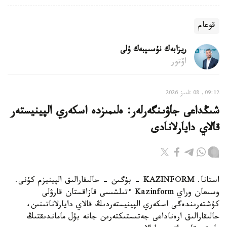
قوعام
ريزابەك نۇسىپبەك ۇلى
اۆتور
09:12, 08 تامىز 2026
شىڭداعى جاۋىنگەرلەر: ەلىمىزدە اسكەري الپينيستەر
قالاي دايارلانادى
استانا. KAZINFORM - بۇگىن - حالىقارالىق الپينيزم كۇنى.
وسىعان وراي Kazinform ءتىلشىسى قازاقستان قارۋلى
كۇشتەرىندەگى اسكەري الپينيستەردىڭ قالاي دايارلاناتىنىن،
حالىقارالىق ارەناداعى جەتىستىكتەرىن جانە بۇل ماماندىقتىڭ