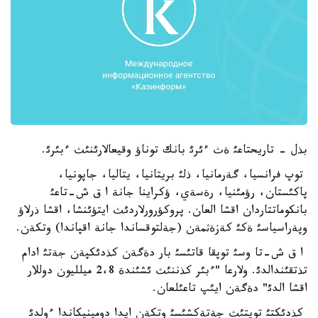
بذل - تاريحتاعئ ةث ءئرئ بانك توناؤ وقيعالارئنئث ءبئرئ.
توپ فرانسيا، گةرمانيا، ذلئ بريتانيا، يتاليا، جاپونيا،
پاكئستان، رؤمئنيا، رةسةي، ؤكراينا جانة ا ق ش-تاعئ
بانكوماتتاردان اقشا العان. پروكؤرورلاردئث ايتؤئنشا، اقشا ذرلاؤ
وپةراسياسئ ةكئ كةزةثمةن (جةلتوقساندا جانة اقپاندا) وتكةن.
ا ق ش-تا وسئ توپقا قاتئسئ بار دةگةن كذدئكپةن جةتئ ادام
تذتقئندالدئ. ولارعا "ءبئر كذننئث ئشئندة 2،8 ميلليون دوللار
اقشا الدئ" دةگةن ايئپ تاعئلعان.
كذدئكتئ توپتئث جةتةكشئسئ وتكةن ايدا دومينيكاندا ءولدئ