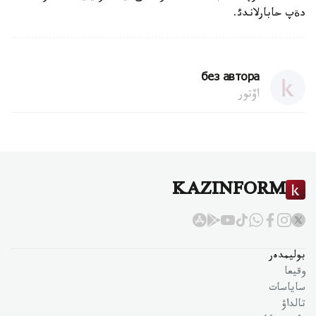
دةپ حابارلاندئ.
без автора
اۆتور
KAZINFORM
بوليمدەر
وقيعا
ساياسات
تالداۋ