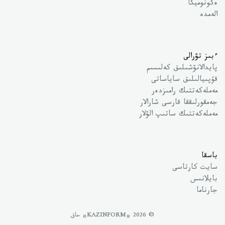
ەكونوميكا
الەمدە
ءبىز تۋرالى
پايدالانۋشىلىق كەلىسىم
قۇپىيالىلىق ساياساتى
مەملەكەتتىك رامىزدەر
جەمقورلىققا قارسى شارالار
مەملەكەتتىك ساتىپ الۋلار
باسقا
سايت كارتاسى
بايلانىس
جارناما
© 2026 «KAZINFORM» حاق