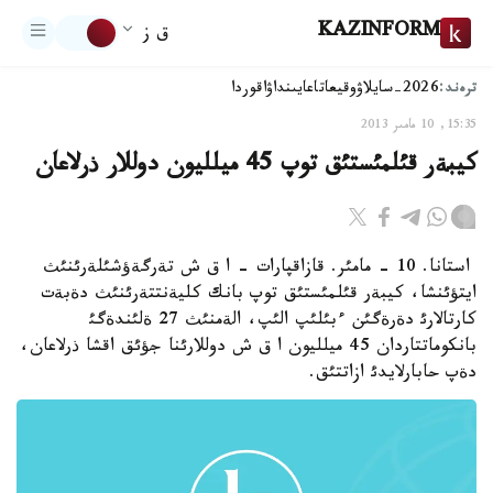
KAZINFORM
ق ز
ترەند:
2026-سايلاۋ
وقيعا
تاعايىنداۋ
اقوردا
15:35, 10 مامىر 2013
كيبةر قئلمئستئق توپ 45 ميلليون دوللار ذرلاعان
استانا. 10 - مامئر. قازاقپارات - ا ق ش تةرگةؤشئلةرئنئث
ايتؤئنشا، كيبةر قئلمئستئق توپ بانك كليةنتتةرئنئث دةبةت
كارتالارئ دةرةگئن ءبئلئپ الئپ، الةمنئث 27 ةلئندةگئ
بانكوماتتاردان 45 ميلليون ا ق ش دوللارئنا جؤئق اقشا ذرلاعان،
دةپ حابارلايدئ ازاتتئق.