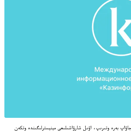
جاۋاپ بەرە وتىرىپ، اۋىل شارۋاشىلىعى مينيسترلىگىندە وتكەن