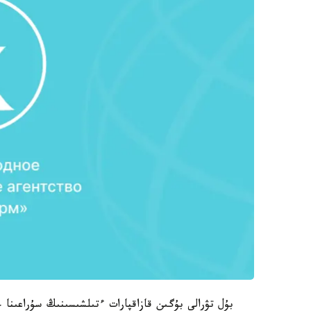
بۇل تۋرالى بۇگىن قازاقپارات ءتىلشىسىنىڭ سۇراعىنا 