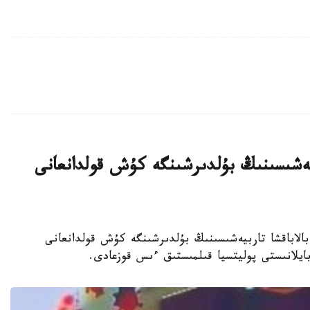
بيەشىسىنىڭ بۇلدىرشىنگە كۇش قولدانعانى
جەكەمەنشىك بالاباقشا تاربيەشىسىنىڭ بۇلدىرشىنگە كۇش قولدانعانى
 بايلانىستى پوليتسيا قىلمىستىق ءىس قوزعادى.