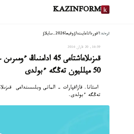
KAZINFORM
ترەند:
اقوردا
تاعايىنداۋ
وقيعا
2026-سايلاۋ
16:59, 20 قازان 2016
قىزىلاعاشتاعى 45 ادامن
50 ميلليون تەڭگە ءبولدى
تەڭگە ءبولدى.