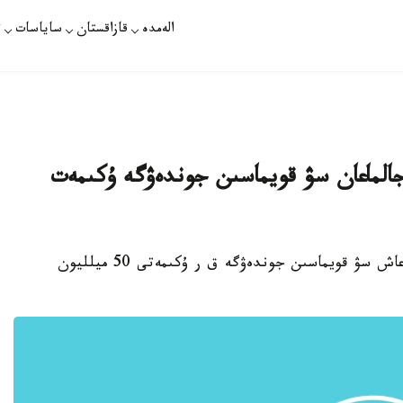
الەمدە
قازاقستان
ساياسات
ت
ىڭ ءومىرىن جالماعان سۋ قويماسىن جوندەۋگە ۇكىمەت
استانا. قازاقپارات - الماتى وبلىسىنداعى قىزىلاعاش سۋ قويماسىن جوندەۋگە ق ر ۇكىمەتى 50 ميلليون