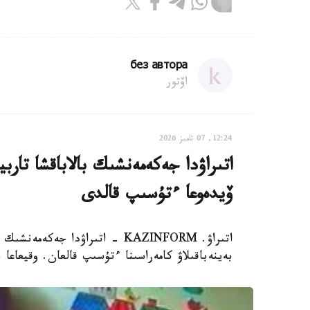
без автора
اۆتور
12:24, 07 تامىز 2026
اتىراۋدا جەكەمەنشىك بالاباقشا تار
ۆيدەوعا ءتۇسىپ قالدى
اتىراۋ. KAZINFORM - اتىراۋدا 
بەينەباقىلاۋ كامەراسىنا ءتۇسىپ قالعان. وقيعاعا