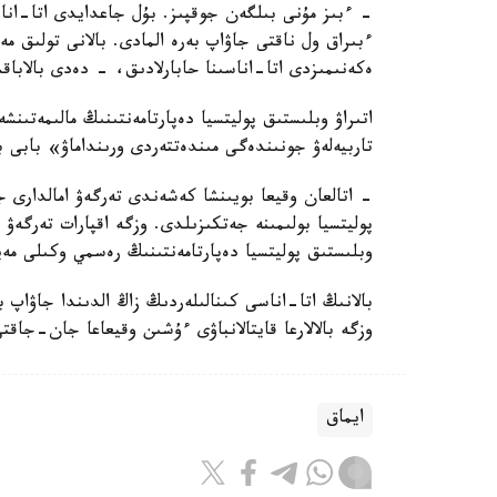
- ءبىز مۇنى بىلگەن جوقپىز. بۇل جاعدايدى اتا-انا
ءبىراق ول ناقتى جاۋاپ بەرە المادى. بالانى تولىق 
ەكەنىمىزدى اتا-اناسىنا حابارلادىق، - دەدى بالاباق
اتىراۋ وبلىستىق پوليتسيا دەپارتامەنتىنىڭ مالىمەتىنش
تاربيەلەۋ جونىندەگى مىندەتتەردى ورىنداماۋ» بابى 
- اتالعان وقيعا بويىنشا كەشەندى تەرگەۋ امالدارى جۇ
پوليتسيا بولىمىنە جەتكىزىلدى. وزگە اقپارات تەرگە
وبلىستىق پوليتسيا دەپارتامەنتىنىڭ رەسمي وكىلى مەي
بالانىڭ اتا-اناسى كىنالىلەردىڭ زاڭ الدىندا جاۋاپ 
وزگە بالالارعا قايتالانباۋى ءۇشىن وقيعاعا جان-جاقت
ايماق