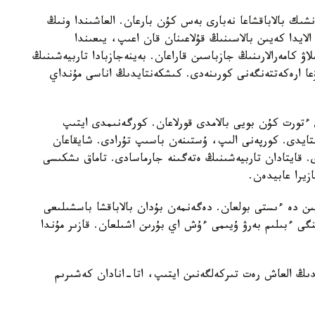
نشىك بالاباقشاعا نەبارى بەس كۇن بارعان. العاشىندا ونىڭ
الايدا كەيىن بالاسىنىڭ قۇلاعىنان قان اعىپ، يىعىندا
لاۋ كامەرالارىنىڭ جازباسىن قاراعان. بەينەجازبادا تاربيەشىنىڭ
عا ارەكەتتەنگەنى كورىنەدى. كىشكەنتايدىڭ اناسى مۇنداي
تورت كۇن بويى بالامدى قورلاعان. كورگەنىمدى ايتىپ
استايدى. كورپەنى الىپ، ۇستىنەن باسىپ تۇرادى. شايقاعان
ى. قايتادان تاربيەشىنىڭ ەتەگىنە جارماسادى. تاماق ىشكىسى
زيرا عابيدەن.
يىن دە ءىستى بولعان. دەگەنمەن بۇدان بالاباقشا باسشىلىعى
گى ءبىلىم بەرۋ ۇيىمى ءۇش اي بۇرىن اشىلعان. قازىر مۇندا
ايدىڭ العاش رەت تىركەلگەنىن ايتىپ، اتا-انادان كەشىرىم