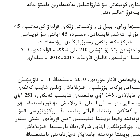
تارى كوميتەتى سۋ شارۋاشىلىق مەكەمەلەرىن دامىتۋ جانە
سەنوۆ ءمالىم ەتتى.
« قىزىلاعاش سۋ قويماسىنا كەلەتىن بولساق، قۋانىشىمىزعا وراي، بيىل ق ر ۇكىمەتى ۇلكەن قولداۋ كورسەتىپ، 45
اپاتتى سۋ قويمانىڭ 15 ءىن جوندەۋگە قارجى ءبولۋ تۋرالى شەشىم قابىلدادى. ەلىمىزدە 45 اپاتتى سۋ قويماسى
بار، ونىڭ 34 ءى رەسپۋبليكالىق مەنشىكتە. بيىل 11 - قىركۇيەكتە وتكەن رەسپۋبليكالىق بيۋدجەتتىك
كوميسسيانىڭ وتىرىسىندا 15 سۋ قويمانى كۇردەلى جوندەۋدەن وتكىزۋ ءۇشىن 710 ملن تەڭگە ماقۇلداندى. 710
ميلليون تەڭگەنىڭ 50 ميلليونى قىزىلاعاش سۋ قويماسىنا ءبولىندى. قالعان قاراجات 2017-2018 -جىلدارى
قىزىلاعاش سۋ قويماسىنىڭ اتى قازاقستاندا قايعىلى وقيعامەن قاتار جۇرەدى. 2010 -جىلدىڭ 11 - ناۋرىزىنان
ماسىنداعى بوگەت بۇزىلىپ، قىزىلاعاش اۋىلىن شايىپ كەتكەن
ەدى. ۇكىمەت رەسمي تۇردە 45 ادامنىڭ قازا بولعانىن حابارلادى. 146 ءۇي تولىعىمەن شايىلىپ كەتكەن، 251 ءۇي
. جالپى، ارناسىنان اسقان قىزىلاعاش سۋ قويماسىنىڭ سۋى
يىپ كەتكەن. ارتىنشا، الماتى وبلىسىنىڭ پروكۋراتۋراسى اقسۋ
 توتەنشە وقيعا بويىنشا قىلمىستىق ءىس قوزعادى. ىشكى ىستەر
ي، جۇرگىزىلگەن ارنايى شارالاردىڭ بارىسىندا قىزىلاعاش
سى بويىنشا توتەنشە جاعدايلار دەپارتامەنتى باستىعىنىڭ