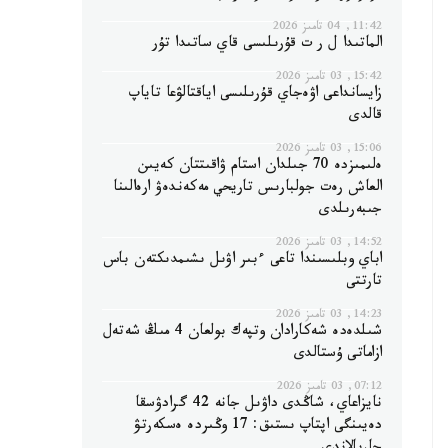
11:42, 04 تامىز 2026
الماتىدا ل ر ت قۇرىلىسى قاي ساتىدا تۇر
15:42, 03 تامىز 2026
زايسانداعى اۋەجاي قۇرىلىسى اياقتالۋعا تاياپ
قالدى
15:06, 03 تامىز 2026
ەلىمىزدە 70 جىلدان استام ۋاقىتتان كەيىن
العاش رەت جولبارىس تاريحي مەكەندەۋ ارەالىنا
جىبەرىلدى
14:52, 03 تامىز 2026
اباي وبلىسىندا تاعى ءبىر اۋىل ىشىمدىكتەن باس
تارتتى
14:23, 03 تامىز 2026
شىلدەدە شەكارادان وتپەك بولعان 4 مىڭ شەتەل
ازاماتى ۇستالدى
07:12, 03 تامىز 2026
نايزاعاي، شاڭدى داۋىل جانە 42 گرادۋسقا
دەيىنگى اپتاپ ىستىق: 17 وڭىردە ەسكەرتۋ