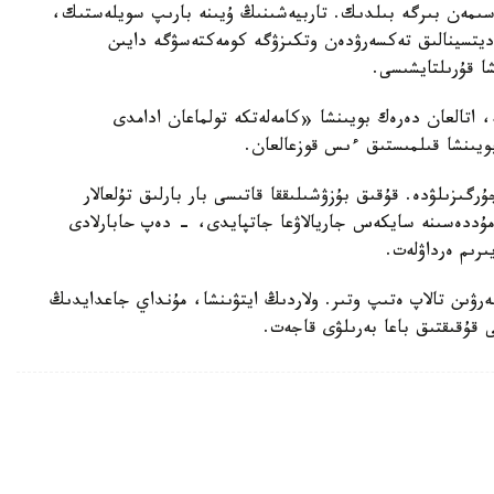
سىمەن بىرگە بىلدىك. تاربيەشىنىڭ ۇيىنە بارىپ سويلەستىك،
مەديتسينالىق تەكسەرۋدەن وتكىزۋگە كومەكتەسۋگە دايىن
شا قۇرىلتايشىسى.
ە، اتالعان دەرەك بويىنشا «كامەلەتكە تولماعان ادامدى
بويىنشا قىلمىستىق ءىس قوزعالعان.
رگىزىلۋدە. قۇقىق بۇزۋشىلىققا قاتىسى بار بارلىق تۇلعالار
ۋ مۇددەسىنە سايكەس جاريالاۋعا جاتپايدى، - دەپ حابارلادى
ىرىم ەرداۋلەت.
بەرۋىن تالاپ ەتىپ وتىر. ولاردىڭ ايتۋىنشا، مۇنداي جاعدايدىڭ
ى قۇقىقتىق باعا بەرىلۋى قاجەت.