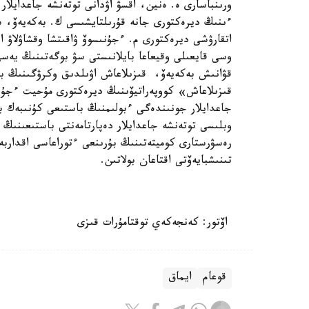
ورىنباسارى ە. ەنين، اقسۋ اۋدانى توتەنشە جاعدايل
ءىنىڭ ديرەكتورى جانە قۇرىلتايشىسى ك. بەكەيەۆ، سۋ
اتقارۋشى ديرەكتورى م. ءجۇنىسوۆ ۋاقىتشا وقشاۋلاۋ ا
وسى قايعىلى وقيعاعا بايلانىستى سۋ بوگەتىنىڭ يەسى
قۋانىش بەكەيەۆ، قىزىلاعاش اۋىلدىق وكرۋگىنىڭ ب
قىزىلاعاش» كووپەراتيۆىنىڭ ديرەكتورى مۇحيت ءجۇنى
جاعدايلار جونىندەگى ءبولىمنىڭ باستىعى كۇنىبەك ب
وبلىسى توتەنشە جاعدايلار دەپارتامەنتى باستىعىنىڭ
رەسۋرستارى كوميتەتىنىڭ بۇرىنعى ءتوراعاسى اقداربە
تىنىشبايەۆتى اقتاعان بولاتىن.
اۆتور: كەنجەكەي توقتامۇرات قىزى
قوعام
ايماق