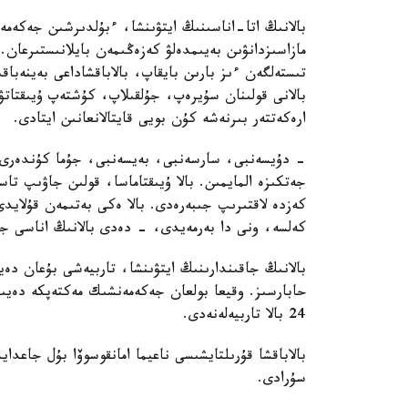
بالانىڭ اتا-اناسىنىڭ ايتۋىنشا، ءبۇلدىرشىن جەكەمە
مازاسىزدانۋىن بەيىمدەلۋ كەزەڭىمەن بايلانىستىرعان. 
تىستەلگەن ءىز بارىن بايقاپ، بالاباقشاداعى بەينەباقى
بالانى قولىنان سۇيرەپ، جۇلقىلاپ، كۇشتەپ ۇيىقتاتۋ
ارەكەتتەر بىرنەشە كۇن بويى قايتالانعانىن ايتادى.
- دۇيسەنبى، سارسەنبى، بەيسەنبى، جۇما كۇندەرى ء
جەتكىزە المايمىن. بالا ۇيىقتاماسا، قولىن جاۋىپ ت
كەزدە لاقتىرىپ جىبەرەدى. بالا ەكى بەتىمەن قۇلايد
كەلسە، ونى دا بەرمەيدى، - دەدى بالانىڭ اناسى جا
بالانىڭ جاقىندارىنىڭ ايتۋىنشا، تاربيەشى بۇعان دە
حابارسىز. وقيعا بولعان جەكەمەنشىك مەكتەپكە دەيىن
24 بالا تاربيەلەنەدى.
بالاباقشا قۇرىلتايشىسى ناعيما امانقوسوۆا بۇل جاعد
سۇرادى.