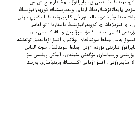
ار ءبولىمىنىڭ باستىعى ق. بايزاقوۆ، «شىنار» ج ش س-
دى پايدالانۋشىلاردىڭ ارنايى وندىرىستىك كووپەراتيۆىنىڭ
باقتىسىنا جابىلدى. تالدىقورعان گارنيزونىنىڭ اسكەري سوتى
، « قىزىلاعاش» كووپەراتيۆىنىڭ باسقارما ءتوراعاسى
ۇرىنعى اكىمى ەسەت ءجۇنىسوۆ پەن ونىڭ ءىنىسى، «
سوۆ بەس جىلعا سوتتالعان بولاتىن. اقسۋ اۋداندىق توتەنشە
ايزاقوۆ شارتتى تۇردە ءۇش جىلعا سوتتالسا، سوت الماتى
 بۇرىنعى ورىنباسارى ەۆگەني ەنيندى، الماتى وبلىسى سۋ
ك سابىروۆتى، اقسۋ اۋدانى اكىمىنىڭ ورىنباسارى بەرىك