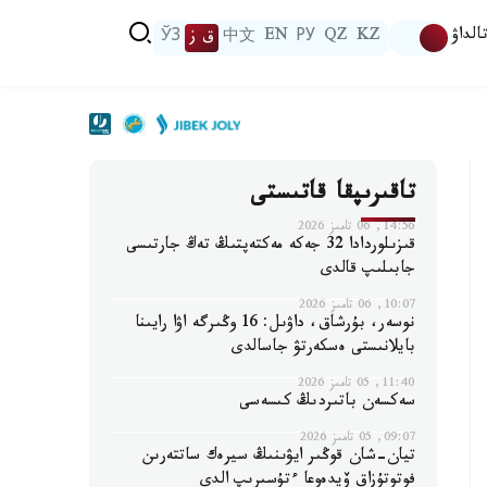
الداۋ
KZ
QZ
РУ
EN
中文
ق ز
ЎЗ
تاقىرىپقا قاتىستى
14:56, 06 تامىز 2026
قىزىلوردادا 32 جەكە مەكتەپتىڭ تەڭ جارتىسى
جابىلىپ قالدى
10:07, 06 تامىز 2026
نوسەر، بۇرشاق، داۋىل: 16 وڭىرگە اۋا رايىنا
بايلانىستى ەسكەرتۋ جاسالدى
11:40, 05 تامىز 2026
سەكسەن باتىردىڭ كىسەسى
09:07, 05 تامىز 2026
تيان-شان قوڭىر ايۋىنىڭ سيرەك ساتتەرىن
فوتوتۇزاق ۆيدەوعا ءتۇسىرىپ الدى