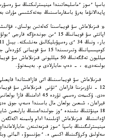
باسپا ءسوز ءماسليحاتىندا مينيسترلىكتىڭ سۋ رەسۋرس
پايدالانۋعا بەرۋ باسقارماسىنىڭ جەتەكشىسى مۇرات بەي
بولىنەدى» ، - دەپ حابارلادى م. بەيسەنوۆ.
12 - ناۋرىزىنا قاراعان ءتۇنى قىزىلاعاش سۋ قوي
قيراعان، شىعىن بولعان مال باسىندا ەسەپ جوق ەدى
18 مينۋتتىڭ ىشىندە ءوز جولىنداعىنىڭ بارلىعىن شا
اۋدانىنىڭ قىزىلاعاش اۋىلىندا ادام ولىمىنە اكەلگەن
مينيسترلىگىنىڭ باسپا ءسوز قىزمەتىنەن حابارلاعاندا
سەلولىق وكرۋگىنىڭ اكىمى ە. ءجۇنىسوۆ، الماتى وبلى