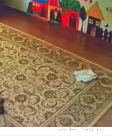
فوتو: ۆيدەودان الىنعان سكرين