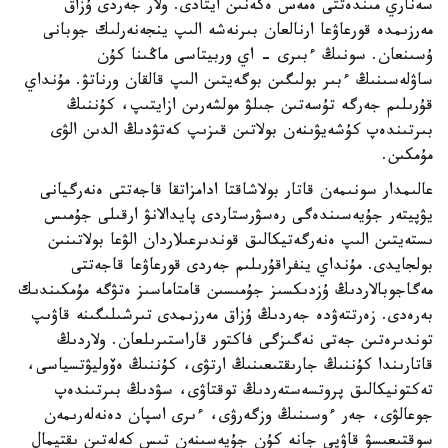
سەناري مىندەتتى ەمەس ەكەنىن ايتادى. ولار جەردى ۇزاق
مەرزىمدە قورعاۋعا ارنالعان بىرنەشە الىپ ينجەنەرلىك جوبانى
ۇسىنعان. سونىڭ ءبىرى - اي وربيتاسى ماڭىنا كۇن
ساۋلەسىنىڭ ءبىر بولىگىن بوگەيتىن الىپ قالقان ورناتۋ. مۇنداي
قۇرىلىم جەرگە تۇسەتىن جىلۋ مولشەرىن ازايتىپ، كۇننىڭ
بىرتىندەپ كۇشەيۋىنەن بولاتىن قىزىپ كەتۋدىڭ الدىن الۋى
مۇمكىن.
عالىمدار سونىمەن قاتار بولاشاقتا ادامزاتقا قاجەتتى ەنەرگيانى
يۋپيتەر جۇيەسىندەگى رەسۋرستاردى پايدالانۋ ارقىلى جۇمىس
ىستەيتىن الىپ ەنەرگەتيكالىق قوندىرعىلاردان الۋعا بولاتىنىن
بولجايدى. مۇنداي ينفراقۇرىلىم جەردى قورعاۋعا قاجەتتى
مەگاجوبالاردىڭ ۇزدىكسىز جۇمىسىن قامتاماسىز ەتۋگە مۇمكىندىك
بەرەدى. زەرتتەۋدە جەردىڭ ۇزاق مەرزىمدى تىرشىلىگىنە قاۋىپ
توندىرەتىن جەتى نەگىزگى فاكتور قاراستىرىلعان. ولاردىڭ
قاتارىندا كۇننىڭ جارىقتىعىنىڭ ارتۋى، كۇننىڭ ەۆوليۋتسياسى،
تەكتونيكالىق پروتسەستەردىڭ توقتاۋى، سۋدىڭ بىرتىندەپ
جوعالۋى، جەر ءوسىنىڭ وزگەرۋى، ءىرى اسپان دەنەلەرىمەن
سوقتىعىسۋ قاۋپى جانە كۇن جۇيەسىنەن تىس كەلەتىن ىقتيمال