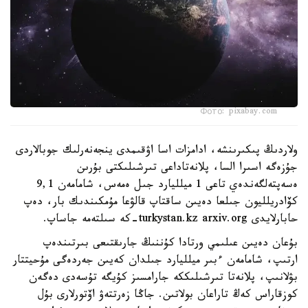
Фото: pixabay.com
ولاردىڭ پىكىرىنشە، ادامزات اسا اۋقىمدى ينجەنەرلىك جوبالاردى
جۇزەگە اسىرا السا، پلانەتاداعى تىرشىلىكتى بۇرىن
ەسەپتەلگەندەي تاعى 1 ميلليارد جىل ەمەس، شامامەن 9,1
كۆادريلليون جىلعا دەيىن ساقتاپ قالۋعا مۇمكىندىك بار، دەپ
حابارلايدى turkystan.kz arxiv.org-كە سىلتەمە جاساپ.
بۇعان دەيىن عىلىمي ورتادا كۇننىڭ جارىقتىعى بىرتىندەپ
ارتىپ، شامامەن ءبىر ميلليارد جىلدان كەيىن جەردەگى مۇحيتتار
بۋلانىپ، پلانەتا تىرشىلىككە جارامسىز كۇيگە تۇسەدى دەگەن
كوزقاراس كەڭ تاراعان بولاتىن. جاڭا زەرتتەۋ اۆتورلارى بۇل