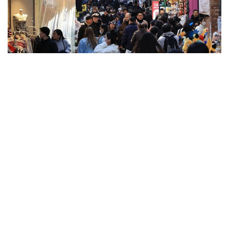
Фото: Yonhap
بۇل قىزمەت ءتۇرى كۇننىڭ ءتۇسۋ باعىتىن ەسەپتەپ، عيماراتتار
مەن اعاشتاردىڭ كولەڭكەسىن ەسكەرەدى. تاعى، قوعامدىق
كولىكتەردىڭ قاي جاعىندا سالقىنداۋعا بولاتىنىن ۇسىنادى.
ايتا كەتەيىك، ەلدە اپتاپ ىستىق شەكەدەن ءوتىپ بارادى.
كەيىنگى كۇندەرى اۋا تەمپەراتۋراسى 43 گرادۋسقا دەيىن
كوتەرىلگەن.
الەم