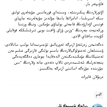
قاۋىپتەر بار.
اۆتورلاردىڭ پىكىرىنشە، وسىنداي قورعانىس جۇيەلەرى تولىق
ىسكە اسىرىلسا، ادامزاتقا باسقا جۇلدىز جۇيەلەرىنە جاپپاي
قونىس اۋدارۋدىڭ قاجەتى بولماۋى مۇمكىن. ونىڭ ورنىنا
وركەنيەت جەردىڭ ءوزىن ۇزاق ۋاقىت بويى تىرشىلىككە قولايلى
كۇيدە ساقتاي الادى.
دەگەنمەن زەرتتەۋ ازىرگە تەوريالىق تۇجىرىمداما بولىپ سانالادى.
ۇسىنىلعان تەحنولوگيالاردىڭ باسىم بولىگى قازىرگى عىلىم مەن
تەحنيكانىڭ مۇمكىندىگىنەن الدەقايدا جوعارى دەڭگەيدەگى
ينجەنەرلىك شەشىمدەردى تالاپ ەتەدى جانە ولاردىڭ ءىس
جۇزىندە جۇزەگە اساتىنى ازىرگە بەلگىسىز.
ەربۇلان قايرات
الەم
ريزابەك نۇسىپبەك ۇلى