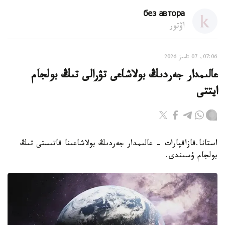
без автора
اۆتور
07:06, 07 تامىز 2026
عالىمدار جەردىڭ بولاشاعى تۋرالى تىڭ بولجام
ايتتى
استانا.قازاقپارات - عالىمدار جەردىڭ بولاشاعىنا قاتىستى تىڭ
بولجام ۇسىندى.