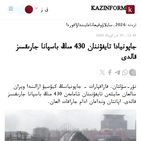
KAZINFORM
ق ز
ترەند:
2026-سايلاۋ
وقيعا
تاعايىنداۋ
اقوردا
13:45, 07 قىركۇيەك 2020
جاپونيادا تايفۋننان 430 مىڭ باسپانا جارىقسىز
قالدى
نۇر-سۇلتان. قازاقپارات - جاپونيانىڭ كيۋسيۋ ارالىندا ويران
سالعان حايشەن تايفۋنىنان شامامەن 430 مىڭ باسپانا جارىقسىز
قالدى. اپاتتان ونداعان ادام جاراقات العان.