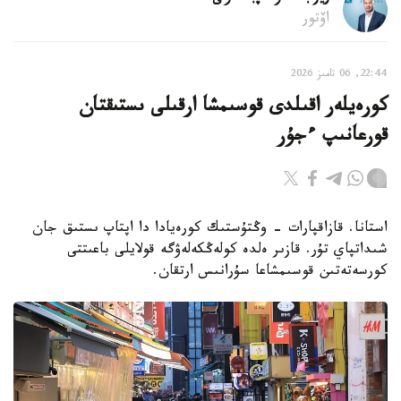
اۆتور
22:44, 06 تامىز 2026
كورەيلەر اقىلدى قوسىمشا ارقىلى ىستىقتان
قورعانىپ ءجۇر
استانا. قازاقپارات - وڭتۇستىك كورەيادا دا اپتاپ ىستىق جان
شىداتپاي تۇر. قازىر ەلدە كولەڭكەلەۋگە قولايلى باعىتتى
كورسەتەتىن قوسىمشاعا سۇرانىس ارتقان.