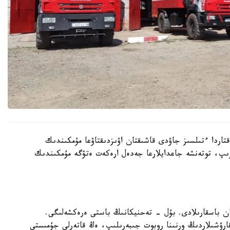
قتاردا ءتىلسىز جاۋدى قاشىقتان اۋىزدىقتاۋعا مۇمكىندىك
رىپ، توتەنشە جاعدايلارعا جەدەل ارەكەت ەتۋگە مۇمكىندىك
ن باسقارىلادى. بۇل - تەحنيكانىڭ باستى ەرەكشەلىگى.
قارۋشىلاردىڭ ورنىنا روبوت جىبەرىلىپ، ەڭ قاتەرلى جۇمىستى