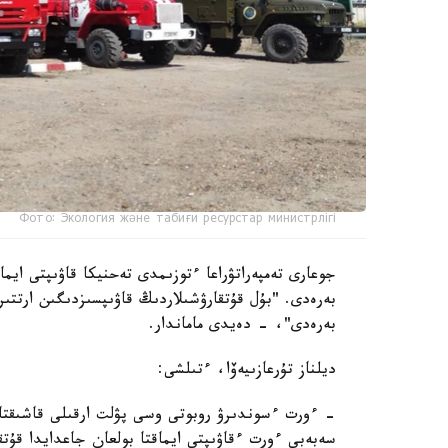
Фото: Экология және табиғи ресурстар министрлігі
جوعارى تەمپەراتۋراعا ءتوزىمدى تەحنيكا قاۋىپتى ايما
بەرەدى. "بۇل قۇتقارۋشىلاردىڭ قاۋىپسىزدىگىن ارتتى
بەرەدى"، - دەيدى ماماندار.
ديلناز تۇرعازىيەۆا، ءتىلشى:
- ءورت ءسوندىرۋ روبوتى وسى پۋلت ارقىلى قاشىقتا
سەبەبى ءورت ءقاۋىپتى ايماقتا بولعان جاعدايدا قۇت