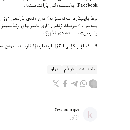
Facebook جەلىسىندەگى پاراقشاسىندا.
«عاجايىپتارعا سەنەسىز بە؟ مەن ەندى بارلىعى ءوز رە
بىلەمىن. ءبىزدىڭ ۇلكەن ءارى مامىراجاي وتباسىمىز ء
وتىرمىن»، - دەيدى نيازوۆا.
5- ءساۋىر كۇنى ايگۇل ارىنعازيەۆا نارەستەسىمەن ەمحانادان شىقتى. بالانىڭ ەسىمىن ديدار دەپ قويعان.
مادەنيەت
قوعام
ايماق
без автора
اۆتور