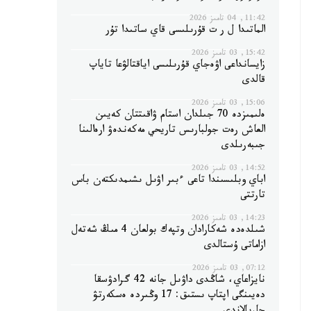
11:42, 04 تامىز 2026
الماتىدا ل ر ت قۇرىلىسى قاي ساتىدا تۇر
15:42, 03 تامىز 2026
زايسانداعى اۋەجاي قۇرىلىسى اياقتالۋعا تاياپ
قالدى
15:06, 03 تامىز 2026
ەلىمىزدە 70 جىلدان استام ۋاقىتتان كەيىن
العاش رەت جولبارىس تاريحي مەكەندەۋ ارەالىنا
جىبەرىلدى
14:52, 03 تامىز 2026
اباي وبلىسىندا تاعى ءبىر اۋىل ىشىمدىكتەن باس
تارتتى
14:23, 03 تامىز 2026
شىلدەدە شەكارادان وتپەك بولعان 4 مىڭ شەتەل
ازاماتى ۇستالدى
07:12, 03 تامىز 2026
نايزاعاي، شاڭدى داۋىل جانە 42 گرادۋسقا
دەيىنگى اپتاپ ىستىق: 17 وڭىردە ەسكەرتۋ