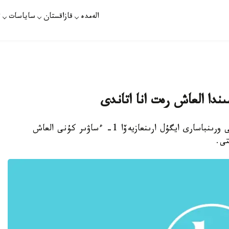
الەمدە
قازاقستان
ساياسات
ت
استانا. قازاقپارات - اقتوبە اكىمىنىڭ 42 جاستاعى ورىنباسارى ايگۇل ارىنعازيەۆا 1- ءساۋىر كۇنى العاش
تى.