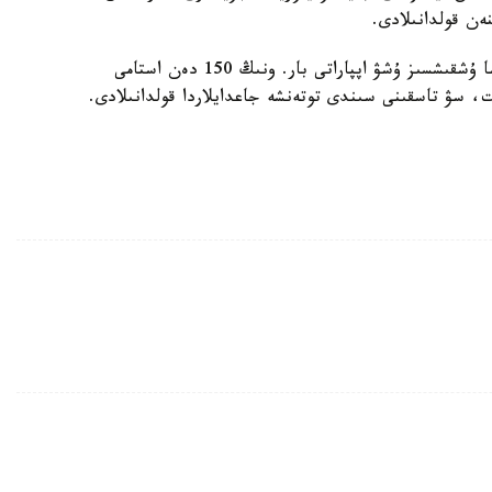
ەن قولدانىلادى.
قازىر توتەنشە جاعدايلار مينيسترلىگىندە 200 دەن اسا ۇشقىشسىز ۇشۋ اپپاراتى بار. ونىڭ 150 دەن استامى
ت، سۋ تاسقىنى سىندى توتەنشە جاعدايلاردا قولدانىلادى.