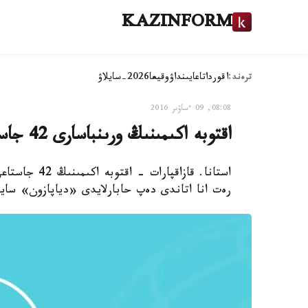
KAZINFORM
ترەند:
اقوردا
تاعايىنداۋ
وقيعا
2026-سايلاۋ
08:08, 09 ءساۋىر 2016
اقتوبە اكىمىنىڭ ورىنباسارى 42 جاسىندا العاش رەت انا اتاندى
رەت انا اتاندى دەپ حابارلايدى «دياپازون» ساي