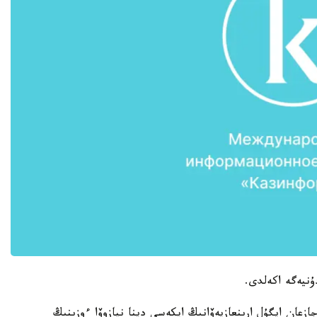
ۇنيەگە اكەلدى.
لى 500 گرام»، - دەپ جازعان ايگۇل ارىنعازيەۆانىڭ اپكەسى دينا نيازوۆا ءوزىنىڭ