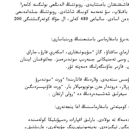
ا اتقارادى. وپەراتور قۇرىلعىنا 700 مەتر قاشىقتىقتان باعىتتايدى. روبوتتىڭ الدىڭعى بولىگىنە كامەرا
 باقىلاپ، سۋ نەمەسە كوبىك شاشادى. روبوتتىڭ جىلدامدىعى
ساعاتىنا 10 شاقىرىم. سۋ بۇركۋ قاشىقتىعى 100 مەتردەن اسادى. سالماعى 480 كەلى، ال جۇك كوتەرگىشتىگى 200
دىرۋ باسقارماسى باستىعىنىڭ ورىنباسارى:
ارماي ساقتاۋ، گاز ءسۇيىوتىقتارى، اسكەري قارۋ-جاراق
وسى تەحنيكانى جىبەرىپ سوندىرەمىز. جەلتوقسان ايىنان
. قازىر جاۋىنگەرلىك ەسەپتە تۇر.
 جۇمىس ىستەيدى. ولاردىڭ قاتارىندا ءورت ءسوندىرۋ
ار، دروندار مەن موتوپومپالار بار. ءورت قاۋىپسىزدىگىن
ن سيفرلىق شەشىمدەردىڭ دە ءرولى ارتقان .
كوميتەتى باسقارماسىنىڭ اعا ينجەنەرى:
ەسەك تە بولادى. بارلىق اقپارات رەسپۋبليكا كولەمىندە
ىگىن تيگىزەدى. بەينەمونيتورينگ جۇيەلەرى، عارىشتىق-