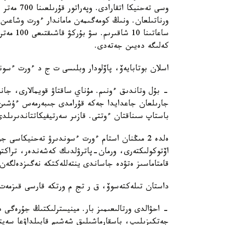
وسى تەحنيك
ورناتىلعان. ونىڭ كومەگىمەن ماماندار ءورت وشاعىن
كەلىگە دەيىن جەتەدى.
اسلان بوتابايەۆ، پاۆلودار وبلىسى ت ج د ءورت ءسون
- بۇل وتاندىق ءونىم. مۇناي ساقتاۋ قويمالارى، جان
جارىلعان جاعدايدا جەكە قۇرامدى جىبەرمەس ءۇشىن 
باستاپ سىناقتان ءوتتى. قازىر سەرتيفيكاتتاندىرىلدى
ەلدە 2 مىڭنان استام ءورت ءسوندىرۋ تەحنيكاسى
اۆتوكولىكتەرى، ورمان-پاترۋلدىك كەشەندەر، تراكتورل
قامتاماسىز ەتۋدە جاساندى ينتەللەكتكە نەگىزدەلگە
داستان تىلەكتەسوۆ، ق ر تج م ورتكە قارسى قىزمەت 
- احۋالدى ورتالىعىمىز بار. مينيسترلىكتىڭ جۇرەگى د
جەتكىزىلىپ، باسقارماشىلىق شەشىم قابىلداۋعا سەپت