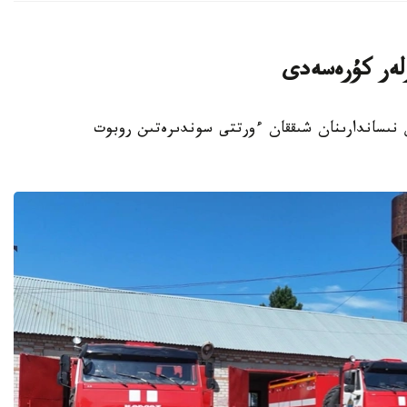
رلەر كۇرەسەدى
ىس نىساندارىنان شىققان ءورتتى سوندىرەتىن روبوت