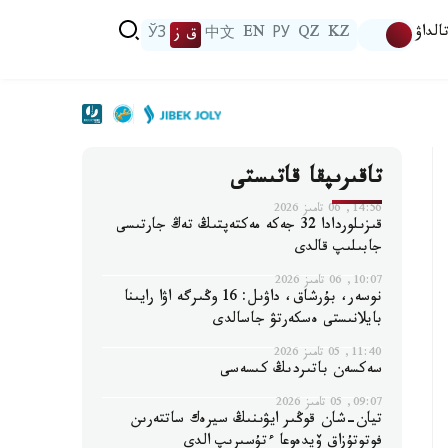
الداۋ
KZ
QZ
РУ
EN
中文
ق ز
ЎЗ
تاقىرىپقا قاتىستى
14:56, 06 تامىز 2026
قىزىلوردادا 32 جەكە مەكتەپتىڭ تەڭ جارتىسى
جابىلىپ قالدى
10:07, 06 تامىز 2026
نوسەر، بۇرشاق، داۋىل: 16 وڭىرگە اۋا رايىنا
بايلانىستى ەسكەرتۋ جاسالدى
11:40, 05 تامىز 2026
سەكسەن باتىردىڭ كىسەسى
09:07, 05 تامىز 2026
تيان-شان قوڭىر ايۋىنىڭ سيرەك ساتتەرىن
فوتوتۇزاق ۆيدەوعا ءتۇسىرىپ الدى