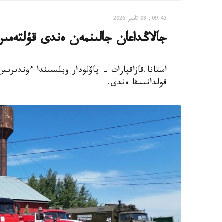
09:43, 08 تامىز 2026
جالاڭداعان جالىنمەن ەندى قۇلتەمى
استانا.قازاقپارات - پاۆلودار وبلىسىندا ءوندىر
قولدانىسقا ەندى.