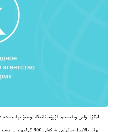
ايگۇل ۇلىن وبلىستىق اۋرۋحانانىڭ بوسنۋ بولىمىندە د
«ۇل بالانىڭ سالماعى 4 كە