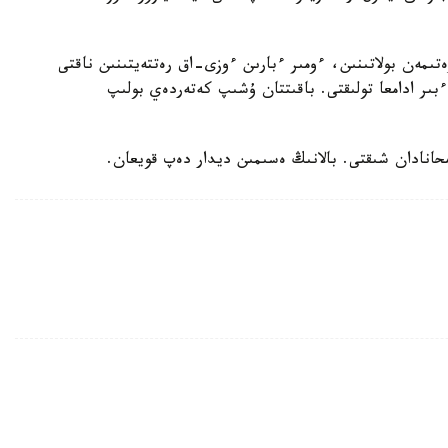
تىمەن بولاتىنىن، ءومىر ءبارىن ءوزى-اق رەتتەيتىنىن ناقتى
بىر ادامعا تولىقتى. باقىتتان ۇشىپ كەتەردەي بولىپ