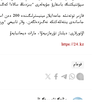
سپۋتنيكتىك باسقارۋ جۇيەلەرى ءبىزدىڭ سالادا كەڭىن
جاساندى ينتەللەكتكە نەگىزدەلگەن. ولار تابيعي ءور
اۆتورلارى: ديلناز تۇرعازىيەۆا، مارات ديحانبايەۆ
https://24.kz
قوعام
ريزابەك نۇسىپبەك ۇلى
اۆتور