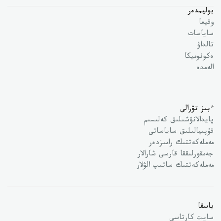
بوليمدەر
وقيعا
ساياسات
تالداۋ
ەكونوميكا
الەمدە
ءبىز تۋرالى
پايدالانۋشىلىق كەلىسىم
قۇپىيالىلىق ساياساتى
مەملەكەتتىك رامىزدەر
جەمقورلىققا قارسى شارالار
مەملەكەتتىك ساتىپ الۋلار
باسقا
سايت كارتاسى