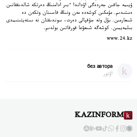
ۇيىمە جاقىن جەردەگى اۋداندا ءبىر ادامنىڭ دەرتكە شالدىققانىن
ەستىدىم. مۇمكىن كوشەدە مەن ونىڭ قاسىنان وتكەن دە
شىعارمىن. بۇل وتە جۇقپالى دەرت، سوندىقتان نە ىستەيتىنىمدى
بىلمەيمىن. كوشەگە شىعۋعا قورقاتىن بولدىم.
www.24.kz
без автора
اۆتور
KAZINFORM