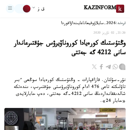
KAZINFORM
ق ز
ترەند:
2026-سايلاۋ
وقيعا
تاعايىنداۋ
اقوردا
21:26, 02 ناۋرىز 2020
وڭتۇستىك كورەيادا كوروناۆيرۋس جۇقتىرعاندار
سانى 4212 گە جەتتى
نۇر-سۇلتان. قازاقپارات - وڭتۇستىك كورەيادا سوڭعى ءبىر
تاۋلىكتە تاعى 476 ادام كوروناۆيرۋستى جۇقتىرىپ، ىندەتكە
شالدىققانداردىڭ سانى 4212-گە جەتتى، دەپ حابارلايدى
«حابار 24».