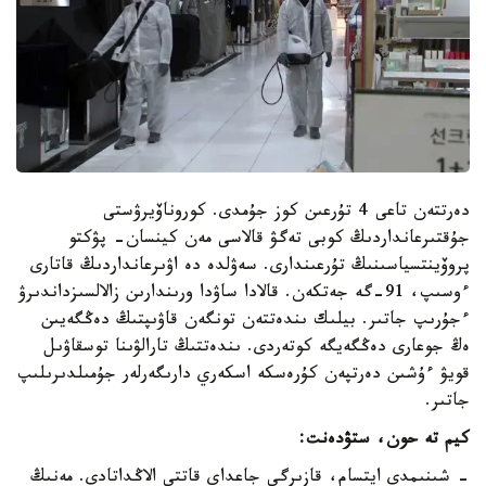
دەرتتەن تاعى 4 تۇرعىن كوز جۇمدى. كوروناۆيرۋستى
جۇقتىرعانداردىڭ كوبى تەگۋ قالاسى مەن كينسان- پۋكتو
پروۆينتسياسىنىڭ تۇرعىندارى. سەۋلدە دە اۋىرعانداردىڭ قاتارى
ءوسىپ، 91-گە جەتكەن. قالادا ساۋدا ورىندارىن زالالسىزداندىرۋ
ءجۇرىپ جاتىر. بيلىك ىندەتتەن تونگەن قاۋىپتىڭ دەڭگەيىن
ەڭ جوعارى دەڭگەيگە كوتەردى. ىندەتتىڭ تارالۋىنا توسقاۋىل
قويۋ ءۇشىن دەرتپەن كۇرەسكە اسكەري دارىگەرلەر جۇمىلدىرىلىپ
جاتىر.
كيم تە حون، ستۋدەنت:
- شىنىمدى ايتسام، قازىرگى جاعداي قاتتى الاڭداتادى. مەنىڭ