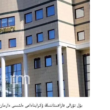
بۇل تۋرالى قازاقستاننىڭ ۋكرايناداعى ەلشىسى دارحان 