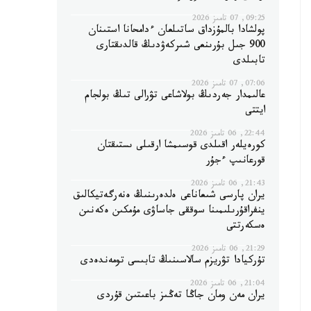
09:25, 07 تامىز 2026
پولشادا بالمۇزداق ساتىلعان ءدامحانا استىنان
900 جىل بۇرىنعى شىركەۋدىڭ قالدىقتارى
تابىلدى
07:06, 07 تامىز 2026
عالىمدار جەردىڭ بولاشاعى تۋرالى تىڭ بولجام
ايتتى
22:44, 06 تامىز 2026
كورەيلەر اقىلدى قوسىمشا ارقىلى ىستىقتان
قورعانىپ ءجۇر
21:43, 06 تامىز 2026
يران پارسى شىعاناعى ەلدەرىنىڭ ەنەرگەتيكالىق
ينفراقۇرىلىمىنا سوققى جاساۋى مۇمكىن ەكەنىن
ەسكەرتتى
21:29, 06 تامىز 2026
تۇركيادا تۋريزم سالاسىنىڭ تابىسى تومەندەدى
21:04, 06 تامىز 2026
يران مەن ومان جاڭا تەڭىز باعىتىن قۇردى