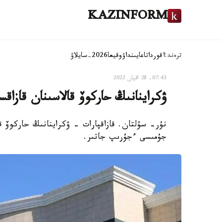
KAZINFORM
ترەند:
اقوردا
تاعايىنداۋ
وقيعا
2026-سايلاۋ
07:43, 28 اقپان 2022
ۋكراينانىڭ حاركوۆ قالاسىنان قازاقستاندىق 40 ستۋدەنت ەۆاك
جۇمىسى ءجۇرىپ جاتىر.