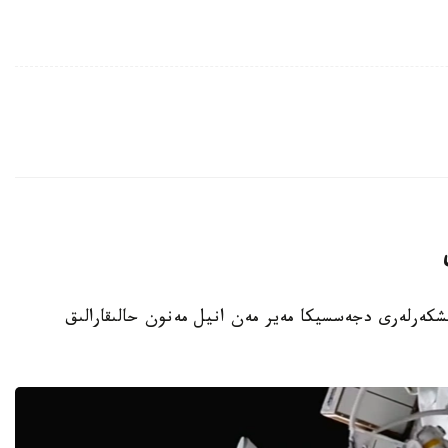
نىڭ امەريكالىق عارىشكەرلەرى دجەسسيكا مەير مەن انيل مەنون حالىقارالىق