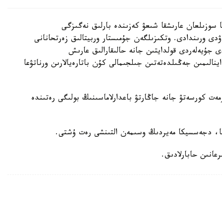
ير مەن انيل مەنون 6 ساعات 27 مينۋتقا سوزىلعان عارىشقا شىعۋ كەزىندە بارلىق نەگىزگى
ۋدى ورىندادى. وتكىزىلگەن جۇمىستار وربيتالىق زەرتحانانى
ى جۇيەلەردى قولدايتىن جانە حالىقارالىق عارىش
اينالىمىن جەڭىلدەتەتىن جىلجىمالى كۇن باتارەيالارىن ورناتۋعا
ەت كورسەتۋ جانە جاڭارتۋ باعدارلاماسىنىڭ بولىگى رەتىندە
سا، دجەسسيكا مەيردىڭ وسىمەن التىنشى رەت ۇشتى.