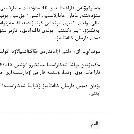
«حاركوۆتەن قازاقستاندىق 40 
امالى بولدى. ءبىرى سونداعى كونسۋلدىقتىڭ جەرتولە
دەدى دارحان كالەتايەۆ.
سونداي- اق، ەلشى ازاماتتاردى ەۆاكۋاتسيالاۋدا كول
قاراجات جوق. ونىڭ ۇستىنە قارجى اۋدارىلىمدارى 
ايتتى.
الەم