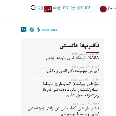
الداۋ
KZ
QZ
РУ
EN
中文
ق ز
ЎЗ
تاقىرىپقا قاتىستى
13:24, 07 تامىز 2026
NASA عارىشكەرلەرى عارىشقا ۇشتى
11:25, 07 تامىز 2026
ا ق ش مۋزەيىندەگى التىن ۇزەڭگى
10:24, 07 تامىز 2026
تۋۆاداعى «پاتشالار اڭعارىنان» تابىلعان
ەسكەرتكىشتەر ساق مادەنيەتىن تەرەڭ
زەرتتەۋگە جول اشادى
09:52, 07 تامىز 2026
قىتاي مارستان اكەلىنەتىن توپىراقتى زەرتتەيتىن
ارنايى زەرتحانا تۇرعىزادى