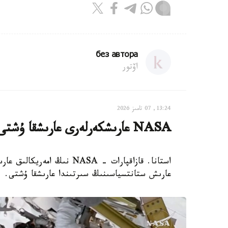
без автора
اۆتور
13:24, 07 تامىز 2026
NASA عارىشكەرلەرى عارىشقا ۇشتى
استانا. قازاقپارات - NASA 
عارىش ستانتسياسىنىڭ سىرتىندا عارىشقا ۇشتى.