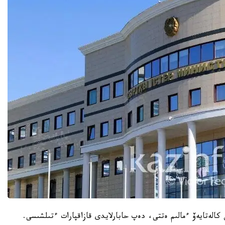
كالەتايەۆ ءمالىم ەتتى، دەپ حابارلايدى قازاقپارات ءتىلشىسى.