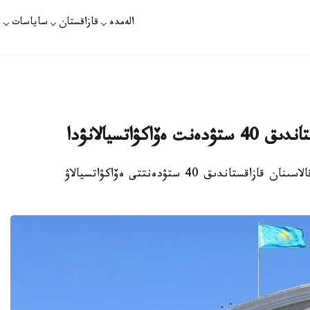
الەمدە
قازاقستان
ساياسات
ت
ۋاتسيالانۋدا
نۇر- سۇلتان. قازاقپارات - ۋكراينانىڭ حاركوۆ قالاسىنان قازاقستاندىق 40 ستۋدەنتتى ەۆاكۋاتسيالاۋ