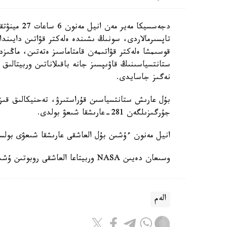
دجەسسيكا مە
تاپسىرمالاردى، سونىڭ ىشىندە ەلەكتر قۋاتىن دايىندا
قوسىمشا ەلەكتر قۋاتىمەن قامتاماسىز ەتەتىن، ماڭىزد
ستانتسياسىنىڭ قاۋىپسىز جانە باقىلاناتىن وربيتالىق 
نەگىز جاسايدى.
بۇل عارىش ستانتسياسىن قۇراستىرۋ، تەحنيكالىق قىزم
جۇرگىزىلگەن 281-عارىشقا شىعۋ بولدى.
انيل مەنون ءۇشىن بۇل العاشقى عارىشقا شىعۋى بول
وسىعان دەيىن NASA وربيتاعا العاشقى روبوتىن ۇشىرعانىن حابارلادىق.
الەم