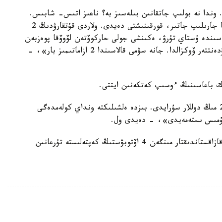
ستۋدەنت حابارلاستى. وندا نە بولىپ جاتقانىن بىلەسىز بە؟ ناعىز اتىس- شابىس.
ستۋدەنتتەر ماعان حابارلاسىپ، اتىس ءجۇرىپ، بومبا جارىلىپ جاتىر، قورقىنىشتى دەيدى. ولاردى قۇتقارۋدىڭ 2
سىندە ۇستاي تۇرۋ، ەكىنشى جولى حاركوۆتەن لۆوۆقا پوەزبەن
جەتكىزۋ. ءبىز ەكىنشى جولدى تاڭدادىق، قازىر ستۋدەنتتەر ۆوكزالدا. جانە سۋمى قالاسىندا 2 ازاماتىمىز بار»، -
ىك باعاسىنىڭ ءوسىپ كەتكەنىن ايتتى.
«كيەۆتەن پولشا شەكاراسىنا جەتكىزۋ ءۇشىن 15-20 مىڭ دوللار سۇرايدى. بىزدە ەلشىلىكتە ونداي كولەمدەگى
جۇمىس ىستەمەيدى»، - دەيدى ول.
بۇعان دەيىن دارحان كالەتايەۆ ۋكراينا شەكاراسىندا قازاقستاندىقتار مىنگەن 4 اۆتوبۋستىڭ كەپتەلىستە تۇرعانىن