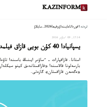
KAZINFORM
ترەند:
اقوردا
تاعايىنداۋ
وقيعا
2026-سايلاۋ
17:14, 09 ءساۋىر 2016
يسپانيادا 40 كۇن بويى قازاق فيلمدەرى كورسەتىلەدى
بارسەلونا قالاسىندا «قازاقستاندىق كينو سيكلد
«ەگەمەن قازاقستان» گازەتى.