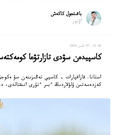
باقىتجول كاكەش
اۆتور
21:30, 07 تامىز 2026
كاسپيدەن سۋدى تازارتۋعا كومەكتەس
استانا. قازاقپارات - كاسپي تەڭىزىنەن سۋ ەكوجۇ
كەزدەسەتىن ۇلۋلاردىڭ ءبىر ءتۇرى انىقتالدى، دەپ حا