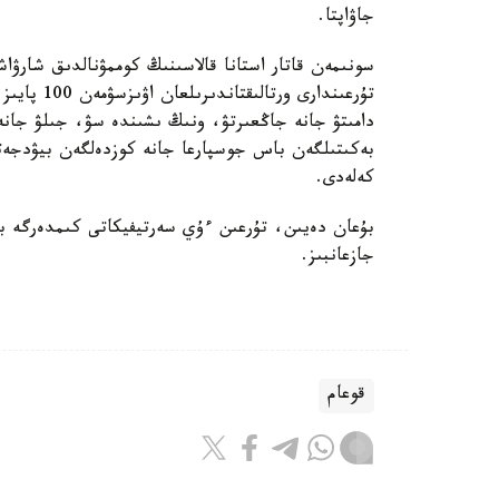
جاۋاپتا.
سونىمەن قاتار استانا قالاسىنىڭ كوممۋنالدىق شارۋاش
تۇرعىندارى 
دامىتۋ جانە جاڭعىرتۋ، ونىڭ ىشىندە سۋ، جىلۋ جانە 
بەكىتىلگەن باس جوسپارعا جانە كوزدەلگەن بيۋدجەتت
كەلەدى.
بۇعان دەيىن، تۇرعىن ءۇي سەرتيفيكاتى كىمدەرگە بە
جازعانبىز.
قوعام