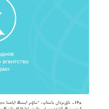
«19- ناۋرىزدان باستاپ، ءساۋىر ايىنىڭ اياعىنا 