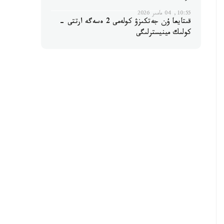
10:55, 04 مامىر 2026
قىتايعا ۇن جەتكىزۋ كولەمى 2 ەسەگە ارتتى -
كولىك مينيسترلىگى