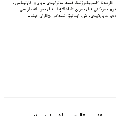
 قازىبەك ءامىرجانوۆتىڭ قىسقا مەتراجدى «باق» كارتيناسى،
ر» دەرەكتى فيلمدەرىن تاماشالاۋدا. فيلمدەردىڭ بارلىعى
ەپ حابارلايدى، ش. ايمانوۆ اتىنداعى «قازاق فيلم»