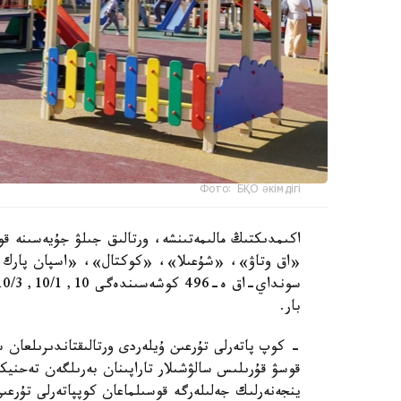
Фото: БҚО әкімдігі
اكىمدىكتىڭ مالىمەتىنشە، ورتالىق جىلۋ جۇيەسىنە قو
«اق وتاۋ»، «شۇعىلا»، «كوكتال»، «اسپان پارك و
بار.
- كوپ پاتەرلى تۇرعىن ۇيلەردى ورتالىقتاندىرىلعان 
قوسۋ قۇرىلىس سالۋشىلار تاراپىنان بەرىلگەن تەحنيك
ينجەنەرلىك جەلىلەرگە قوسىلماعان كوپپاتەرلى تۇرعى