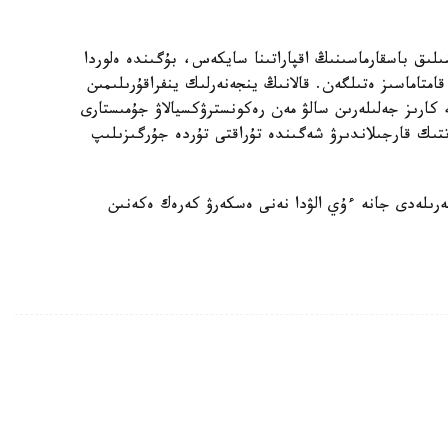
ىلىق باسقارماسىنىڭ اقپاراتىنا سايكەس، بۇگىندە ەلوردا
ورتالىقتاندىرىلعان اۋىزسۋمەن 100 پايىز قامتاماسىز ەتىلگەن. قالانىڭ ينجەنەرلىك ينفراقۇرىلىمىن
كارىز جەلىلەرىن سالۋ مەن رەكونسترۋكسيالاۋ جۇمىستارى
ىك قارجىلاندىرۋ شەگىندە تۇراقتى تۇردە جۇرگىزىلىپ
رىلەدى جانە ءۇي الۋدا نەنى ەسكەرۋ كەرەك ەكەنىن