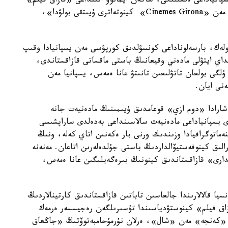
پانياداعى ەلشىلىگى، شاكەن ايمانوۆ اتىنداعى «قازاق فيلم»
اكتسيونەرلىك قوعامى، «دوم ازي» قوعامدىق ۇيىمى مەن «Cinemes Girona» كينوتەاترى ۇيىتقى بولۋدا»،
بولەك، بارسەلوناداعى كونسۋلدىق كورپۋسى مەن يسپانيادا وقىپ
داي ايتۋلى مادەني وقيعانىڭ باستى ماقساتى قازاقستاندى،
لگى بولعان تاتۋلىعىن تانىتۋ عانا ەمەس، يسپانيا مەن
ەنى ايان.
 شارادا «دوم ازي» قوعامدىق ۇيىمىنىڭ مادەنيەت جانە
ى يسپانياداعى مادەنيەت سالاسىنداعى بەدەلدى ساراپشىسى
ماتوگرافيادا وزىندىك ورنى بار ەكەنىن اتاي كەلە، ونىڭ
ارالىق كينوفەستيۆالداردىڭ باستى جۇلدەلەرىن اتاعان. مەنەنە
ارى» قازاقستاندىق كينونىڭ بىرەگەيلىگىن عانا ەمەس،
يا قالالارىندا جالعاسىن تاباتىن قازاقستاندىق كارتينالاردىڭ
ازاق فيلم» كينوستۋدياسىندا تۇسىرىلگەن رەجيسسەر ەرمەك
ڭ «كەنجە» مەن «شال»، ەرلان نۇرمۇحامبەتوۆتىڭ «جاڭعاق