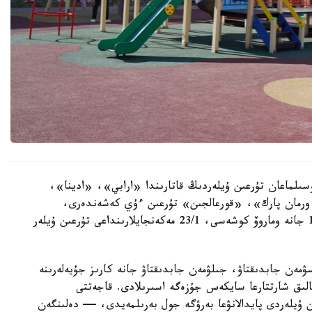
سىلماعان تۇرعىن ۇيلەردىڭ قاتارىندا «ارابي»، «ادينا»،
رمان پارك»، «قورعالجىن» تۇرعىن ءۇي كەشەندەرى،
سونداي-اق ە-496 كوشەسىندەگى 10, 10/1, 10/3 جانە وماروۆ كوشەسى، 23/1 مەكەنجايلارىنداعى تۇرعىن ۇيلەر
سۋمەن جابدىقتاۋ، جىلۋمەن جابدىقتاۋ جانە كارىز جۇيەلەرىنە
الىق شارتتارعا سايكەس جۇزەگە اسىرىلادى. قاجەتتى
ن ۇيلەردى پايدالانۋعا بەرۋگە جول بەرىلمەيدى، — دەلىنگەن