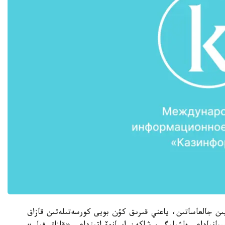
دەيىن جالعاساتىن، ياعني قىرىق كۇن بويى كورسەتىلەتىن قازاق