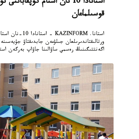
استانادا 10 نان استام كوپقاب
قوسىلماعان
استانا. AZINFORM
اگەنتتىگىنىڭ رەسمي ساۋالىنا جاۋاپ بەرگەن استا