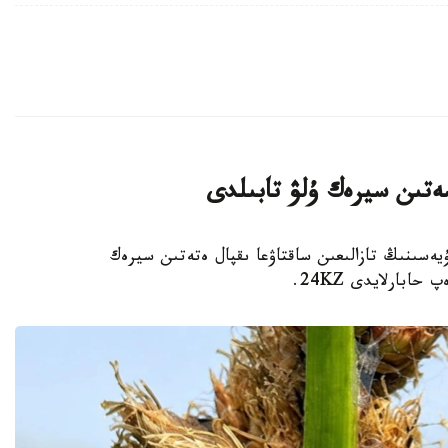
ەتىن سيرەك ۇلۋ تابىلدى
يەسىنىڭ تازالىعىن ساقتاۋعا ىقپال ەتەتىن سيرەك
بارلايدى 24KZ.