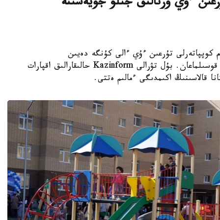
اتتى تۇرعىن ءۇي ورتالىق جىلۋ جۇيەسىنە
K - استانادا 10-نان استام كوپپاتەرلى تۇرعىن ءۇي ءالى كۇنگە دەيىن
ورتالىقتاندىرىلعان جىلۋمەن جابدىقتاۋ جۇيەسىنە قوسىلماعان. بۇل تۋرالى Kazinform حالىقارالىق اقپارات
نا قالاسىنىڭ اكىمدىگى ءمالىم ەتتى.