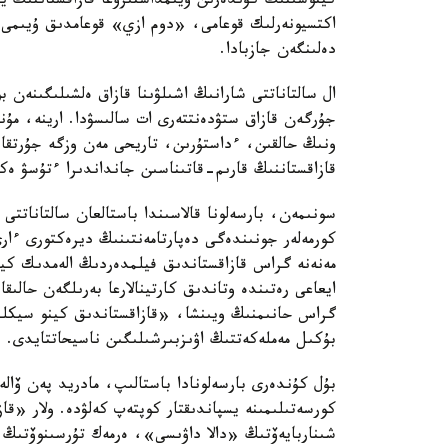
كينوسىنىڭ كۇندەرىن ۇيىمداستىرۋعا قازاقستاننىڭ يس
دەلىنگەن جازبادا.
ال سالتاناتتى شارانىڭ اشىلۋىنا قازاق ەلشىلىگىنەن 
جۇرگەن قازاق ستۋدەنتتەرى ات سالىسۋدا. ارينە، مۇن
ونىڭ حالقىن، ءداستۇرىن، تاريحى مەن وزگە جۇرتقا ۇ
قازاقستاننىڭ قارىم-قاتىناسىن جانداندىرا ءتۇسۋ ەك
سونىمەن، بارسەلونا قالاسىندا باستالعان سالتاناتتى
كورمەلەر جونىندەگى دەپارتامەنتىنىڭ ديرەكتورى ءار
مەنەنە گراس قازاقستاندىق فيلمدەردىڭ الەمدىك كينە
ايعاعى رەتىندە وتاندىق كارتينالارعا بەرىلگەن حالىق
گراس حانىمنىڭ ويىنشا، «قازاقستاندىق كينو سيكلد
بۇكىل مەملەكەتتىڭ اۋىزبىرشىلىگىن ناسيحاتتايدى.
بۇل كۇندەرى بارسەلونادا باستالىپ، مادريد پەن ۆالەنس
كورسەتىلىمىنە يسپاندىقتار كوپتەپ كەلۋدە. ولار «ق
شىناربايەۆتىڭ «دالا داۋىسى»، ەرمەك تۇرسىنوۆتى