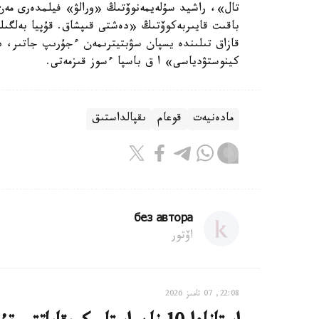
تال»، راشيد سۇلەيمەنوۆتىڭ «ورالۋ» فيلمدەرى مەن
باقىت قايىربەكوۆتىڭ «دەشتى قىپشاق. قۇپيا بەلگىلە
قازاق تىلىندە يسپان سۋبتيترىمەن ءجۇرىپ جاتىر، د
كينوستۋدياسى» ا ق باسپا ءسوز قىزمەتى.
مادەنيەت
قوعام
ىقپالداستىق
без автора
اۆتور
22:08, 07 تامىز 2026