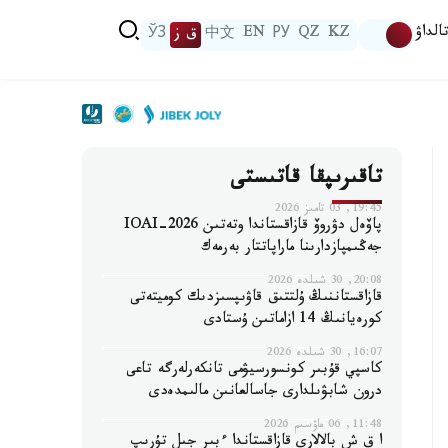
الداۋ
KZ
QZ
РУ
EN
中文
ق ز
ЎЗ
تاقىرىپقا قاتىستى
19:45, 03 تامىز 2026
پاۆەل دۋروۆ قازاقستاندا وتەتىن IOAI-2026
جەڭىمپازدارىنا ماراپاتتار بەرمەك
20:08, 30 شىلدە 2026
قازاقستاننىڭ ۇلتتىق قاۋىپسىزدىك كوميتەتى
كورەيانىڭ 14 ازاماتىن ۇستادى
16:07, 30 شىلدە 2026
كاسپي قۇبىر كونسورسيۋمى تانكەرلەرگە تاعى
درون شابۋىلدارى جاسالعانىن مالىمدەدى
11:48, 06 ماۋسىم 2026
ا ق ش بالالارى قازاقستاندا ءبىر جىل تۇرىپ