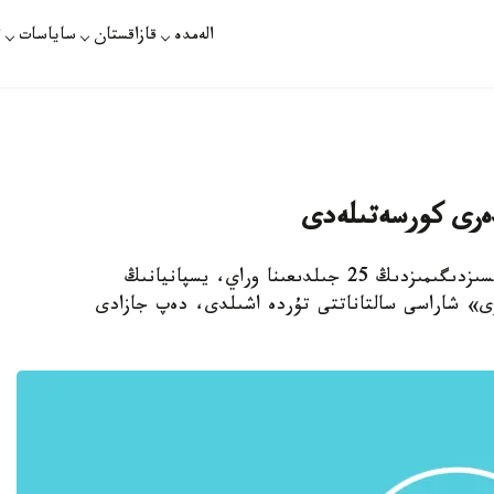
الەمدە
قازاقستان
ساياسات
ت
استانا. قازاقپارات - ءساۋىر ايىنىڭ باسىندا تاۋەلسىزدىگىمىزدىڭ 25 جىلدىعىنا وراي، يسپانيانىڭ
ارى» شاراسى سالتاناتتى تۇردە اشىلدى، دەپ جازادى