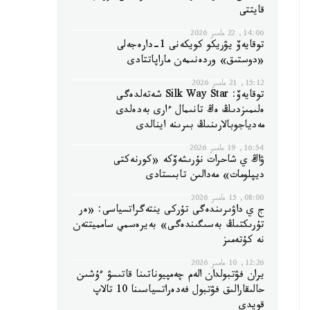
قايتتى
14:06, 22 مامىر 2026
توقايەۆ يۋريكو كويكەنى 1-دارەجەلى
«دوستىق» وردەنىمەن ماراپاتتادى
15:12, 21 مامىر 2026
توقايەۆ: Silk Way Star شەتەلدەگى
ەلىمىزدىڭ ەڭ تانىمال ءارى بەدەلدى
مەدياجوبالارىنىڭ بىرىنە اينالدى
16:54, 19 مامىر 2026
ۋاڭ ي شاحرات نۇرىشەۆكە «كورنەكتى
ديپلومات» مەدالىن تابىستادى
08:00, 15 مامىر 2026
ج ي داۋىرىندەگى تۇركى ينتەگراتسياسى: «ەر
تۇرىكتىڭ بەسىگىندەگى» بەيرەسمي سامميتتەن
نە كۇتەمىز
12:26, 10 مامىر 2026
يران فۋتبولدان الەم چەمپيوناتىنا قاتىسۋ ءۇشىن
حالىقارالىق فۋتبول فەدەراتسياسىنا 10 تالاپ
قويدى