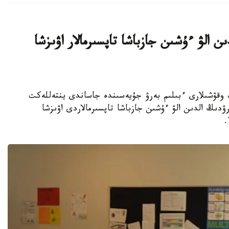
ن الۋ ءۇشىن جازباشا تاپسىرمالار اۋىزشا
جوعارى سىنىپ وقۋشىلارى ءبىلىم بەرۋ جۇيەسىندە جاساندى ينتەللەكت
ۋدىڭ الدىن الۋ ءۇشىن جازباشا تاپسىرمالاردى اۋىزشا