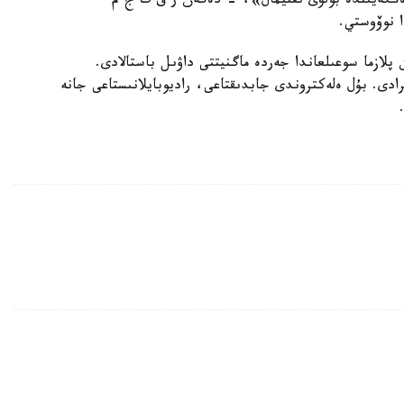
ندەكسىنىڭ ورتاشا جىلدىق دەڭگەيى 10±3 دەڭگەيىندە بولۋى ىقتيمال»، - دەگەن ر ف ت ج م
ا نوۆوستي.
پلازما سوعىلعاندا جەردە ماگنيتتى داۋىل باستالادى.
ىرادى. بۇل ەلەكتروندى جابدىقتاعى، راديوبايلانىستاعى جانە