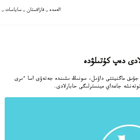
الەمدە
قازاقستان
ساياسات
ت
ا. قازاقپارات - 2016 -جىلى جەردە 40 قا جۋىق ماگنيتتى داۋىل، سونىڭ ىشىندە جەتەۋى اسا ءىرى
وتەنشە جاعداي مينسترلىگى حابارلادى.