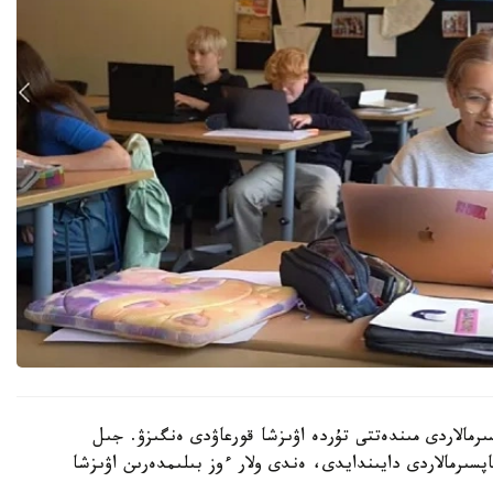
رمالاردى مىندەتتى تۇردە اۋىزشا قورعاۋدى ەنگىزۋ. جىل
ىنداي تاپسىرمالاردى دايىندايدى، ەندى ولار ءوز بىلىمدەرىن اۋىزشا