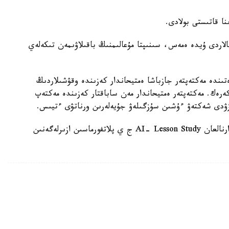
الاردى ۇيدە ەمەس، سىنىپتا مۇعالىمنىڭ باقىلاۋىمەن تىكەلەي
ىندە مەكتەپتەر جازباشا ەمتيحاندار كەزىندە وقۋشىلاردىڭ
 كەرەك. مەكتەپتەر ەمتيحاندار مەن ساباقتار كەزىندە مەكتەپ
زۋدى شەكتەۋ ءۇشىن سۇزگىلەۋ جۇيەلەرىن ورناتۋى ءتيىس.
وسىعان دەيىن QyzPU ستۋدەنتتەرى پەداگوگتەرگە ارنالعان AI- Lesson Study ج ي پلاتفورماسىن ازىرلەگەنىن