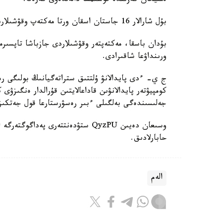
ەمتيحان كەزىندە قوسىمشا دالەلدەۋى كەرەك.
بۇل شارالار 16 جاستان اسقان ورتا مەكتەپ وقۋشىلارىنا قاتىستى بولادى.
بۇدان باسقا، مەكتەپتەر وقۋشىلاردى جازباشا تاپسىرم
ورىنداۋعا شاقىرادى.
ج ي- ءدى پايدالانۋ ۇلتتىق ستراتەگيانىڭ بولىگى رەت
كومپيۋتەر پايدالانۋىن قاداعالايتىن قۇرالدار ەنگىزۋى
جەلىسىندەگى بەلگىلى ءبىر رەسۋرستارعا قول جەتكى
حابارلادىق.
الەم