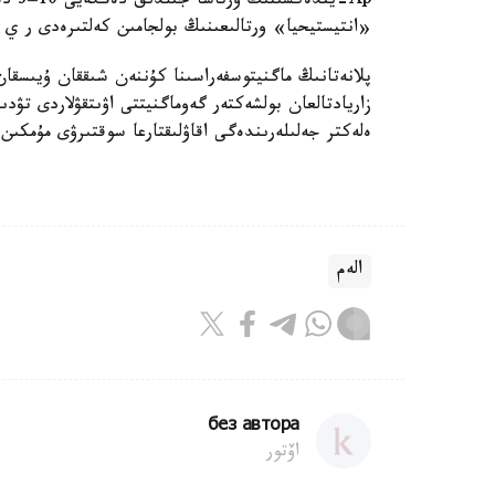
Ap-ي
«انتيستيحيا» ورتالىعىنىڭ بولجامىن كەلتىرەدى ر ي 
پلانەتانىڭ ماگنيتوسفەراسىنا كۇننەن شىققان ۇيىسقان 
زاريادتالعان بولشەكتەر گەوماگنيتتى اۋىتقۋلاردى تۋد
ەلەكتر جەلىلەرىندەگى اقاۋلىقتارعا سوقتىرۋى مۇمكىن.
الەم
без автора
اۆتور