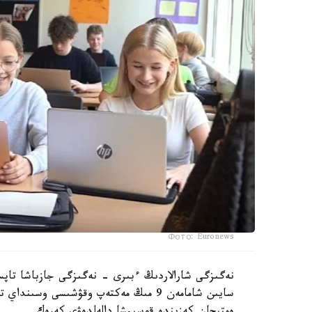
Фото: Euronews
نەگىزگى شارالاردىڭ ءبىرى - نەگىزگى جازباشا تاپسى
سايىن شامامەن 9 مىڭ مەكتەپ وقۋشىسى وس