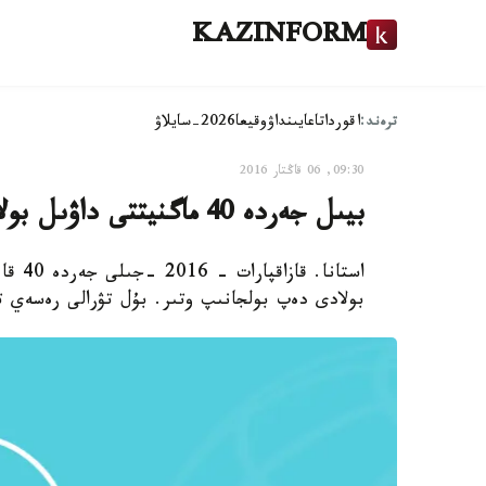
KAZINFORM
ترەند:
اقوردا
تاعايىنداۋ
وقيعا
2026-سايلاۋ
09:30, 06 قاڭتار 2016
بيىل جەردە 40 ماگنيتتى داۋىل بولادى دەپ كۇتىلۋدە
استان
بولادى دەپ بولجانىپ وتىر. بۇل تۋرالى رەسەي ت