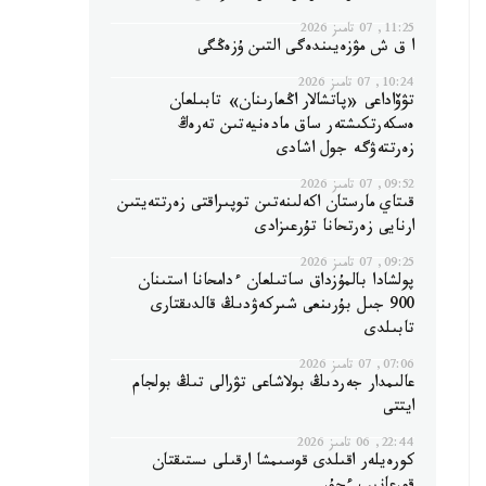
11:25, 07 تامىز 2026
ا ق ش مۋزەيىندەگى التىن ۇزەڭگى
10:24, 07 تامىز 2026
تۋۆاداعى «پاتشالار اڭعارىنان» تابىلعان
ەسكەرتكىشتەر ساق مادەنيەتىن تەرەڭ
زەرتتەۋگە جول اشادى
09:52, 07 تامىز 2026
قىتاي مارستان اكەلىنەتىن توپىراقتى زەرتتەيتىن
ارنايى زەرتحانا تۇرعىزادى
09:25, 07 تامىز 2026
پولشادا بالمۇزداق ساتىلعان ءدامحانا استىنان
900 جىل بۇرىنعى شىركەۋدىڭ قالدىقتارى
تابىلدى
07:06, 07 تامىز 2026
عالىمدار جەردىڭ بولاشاعى تۋرالى تىڭ بولجام
ايتتى
22:44, 06 تامىز 2026
كورەيلەر اقىلدى قوسىمشا ارقىلى ىستىقتان