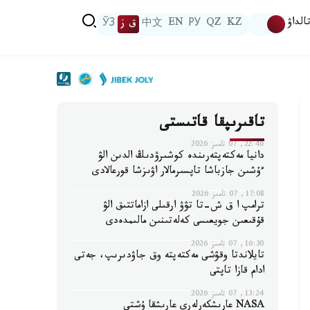
الداۋ
KZ
QZ
РУ
EN
中文
ق ز
ЎЗ
تاقىرىپقا قاتىستى
22:46, 07 تامىز 2026
دانيا مەكتەپتەرىندە كوشىرۋدىڭ الدىن الۋ
ءۇشىن جازباشا تاپسىرمالار اۋىزشا قورعالادى
17:08, 07 تامىز 2026
ترامپ ا ق ش-تا تۋۋ ارقىلى ازاماتتىق الۋ
قۇقىعىن جويعىسى كەلەتىنىن مالىمدەدى
16:30, 07 تامىز 2026
تايلاندتا وقۋشى مەكتەپتە وق جاۋدىرىپ، جەتى
ادام قازا تاپتى
13:24, 07 تامىز 2026
NASA عارىشكەرلەرى عارىشقا ۇشتى