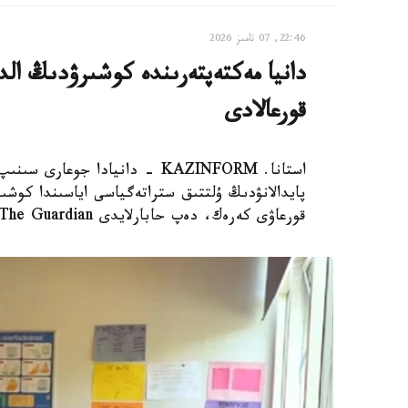
22:46, 07 تامىز 2026
دانيا مەكتەپتەرىندە كوشىرۋدىڭ الدى
قورعالادى
استانا. KAZINFORM - دانيادا 
پايدالانۋدىڭ ۇلتتىق ستراتەگياسى اياسىندا كوشىر
قورعاۋى كەرەك، دەپ حابارلايدى The Guardian.