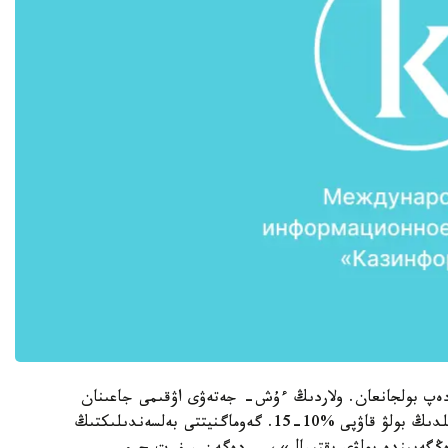
اۋىل بولادى دەپ بولجانعان. ولاردىڭ ءۇش- جەتەۋى اۋقىمى جاعىنان
ءىرى جانە اسا ءىرى بولماق. جوعارى ساناتتاعى داۋىلدىڭ بولۋ قاۋپى %10-15. گەوماگنيتتى بەلسەندىلىكتىڭ