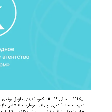
«2016 -جىلى 25-40 گەوماگنيتتى د