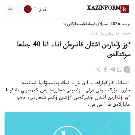
KAZINFORM
ق ز
ترەند:
2026-سايلاۋ
وقيعا
تاعايىنداۋ
اقوردا
12:25, 17 جەلتوقسان 2015
ءوز ۇلدارىن اشتان قاتىرعان اتا- انا 40 جىلعا
سوتتالدى
استانا. قازاقپارات - ا ق ش- تىڭ پەنسيلۆانيا شتاتىندا
حارريسبۋرگ سوتى ەرلى- زايىپتى دجاررەد پەن كيمبەرلي تاتكوعا
ءوز ۇلدارىن اشتان ولتىرگەنى ءۇشىن ۇكىم شىعاردى، دەپ
حابارلادى ت ا س س.