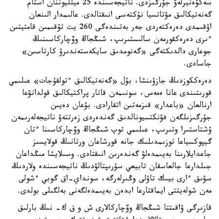
سەكۆەنيرلەۋ جۇرگىزدى. ناتيجەسىندە 25 ميلليوننان استام
گەنەتيكالىق مۋتاتسيا نۇكتەسى انىقتالدى. عالىمدار الىنعان
اۋقىمدى دەرەكتەردى جەر بەتىندەگى 260 يت تۇقىمىن قامتيتىن
ءىرى دەرەكقورمەن سالىستىرىپ، شىڭجاڭ وۆچاركاسىنىڭ
جوعارى دالدىكتەگى «گەنومدىق سايكەستەندىرۋ كارتاسىن»
جاسادى.
دەرەككوزدىڭ جازۋىنشا، بۇل «گەنەتيكالىق ءتولقۇجات» عىلىمي
قورىتىندى عانا ەمەس، سونىمەن قاتار پراكتيكالىق قولدانۋعا
ارنالعان «باعدار» قىزمەتىن اتقارادى. بۇعان دەيىن
جۇرگىزىلگەن فۋنكتسيونالدىق گەندەردى زەرتتەۋ ناتيجەلەرىمەن
ۇشتاستىرا وتىرىپ، عىلىمي توپ شىڭجاڭ وۆچاركاسىنا ءتان
گيپوكسياعا توزىمدىلىك جانە قورشاعان ورتانىڭ قولايسىز
جاعدايلارىنا بەيىمدەلۋ گەندەرىن انىقتادى. وسىلايشا مىڭداعان
جىلدارعا جالعاسقان تابيعي سۇرىپتالۋدىڭ ناتيجەسىندە ولاردىڭ
سۋىق ءارى بيىك تاۋلى وڭىرلەرگە، سونداي-اق گوبي ءشولى
مەن شولەيتتى ايماقتارعا ابدەن بەيىمدەلگەنى بەلگىلى بولدى.
قازىرگى ۋاقىتتا شىڭجاڭ وۆچاركالارى ش و ق ك- نىڭ بارلىق