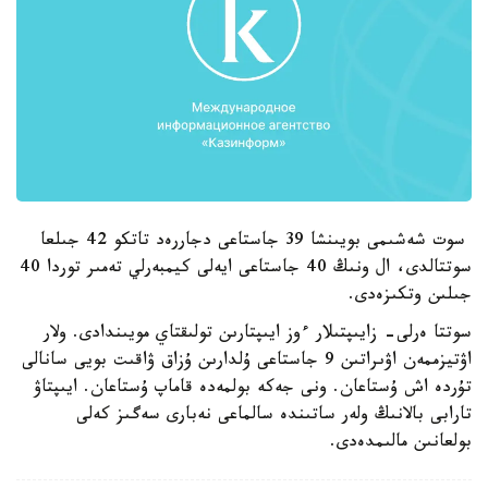
سوت شەشىمى بويىنشا 39 جاستاعى دجاررەد تاتكو 42 جىلعا
سوتتالدى، ال ونىڭ 40 جاستاعى ايەلى كيمبەرلي تەمىر توردا 40
جىلىن وتكىزەدى.
سوتتا ەرلى- زايىپتىلار ءوز ايىپتارىن تولىقتاي مويىندادى. ولار
اۋتيزممەن اۋىراتىن 9 جاستاعى ۇلدارىن ۇزاق ۋاقىت بويى سانالى
تۇردە اش ۇستاعان. ونى جەكە بولمەدە قاماپ ۇستاعان. ايىپتاۋ
تارابى بالانىڭ ولەر ساتىندە سالماعى نەبارى سەگىز كەلى
بولعانىن مالىمدەدى.