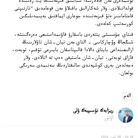
بولىمدەرى مەن قالالارىندا شتاتتىق قىزمەتتىك يت رەتىندە
قولدانىلادى. ولار شەكارالىق باقىلاۋ مەن قوعامدىق ءتارتىپتى
قامتاماسىز ەتۋ قىزمەتىندە جوعارى ايماقتىق بەيىمدىلىگىن
كورسەتىپ كەلەدى.
قىتاي جۇمىسشى يتتەردى باسقارۋ قاۋىمداستىعى دەرەگىنشە،
شىڭجاڭ وۆچاركاسى - التاي مەن تيان-شان تاۋلارىنىڭ
ارالىعىنداعى بايتاق دالادا قالىپتاسقان بايىرعى تۇقىم، توبەت،
قازاق توبەتى، تيان-شان ماستيفى دەپ تە اتالادى. ولار
ەجەلدەن بەرى كوشپەندى حالىقتاردىڭ سەنىمدى سەرىگى
بولعان.
الەم
ريزابەك نۇسىپبەك ۇلى
اۆتور
16:18, 08 تامىز 2026