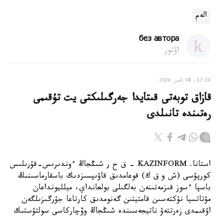
الەم
без автора
اۆتور
17:24, 08 تامىز 2026
قازاق توبەتى قىتايدا جەرگىلىكتى يت تۇقىمى
رەتىندە تانىلدى
استانا. KAZINFORM – ق ح ر شىڭجاڭ ءوندىرىس-قۇرىلىس
كورپۋسى (ش و ق ك) قوعامدىق قاۋىپسىزدىك باسقارماسىنىڭ
باسپا ءسوز قىزمەتىنەن بەلگىلى بولعانداي، ميلليونداعان
مۋتاتسيا نۇكتەسىن قامتيتىن گەنومدىق كارتاعا جۇرگىزىلگەن
اۋقىمدى زەرتتەۋ ناتيجەسىندە شىڭجاڭ وۆچاركاسى سولتۇستىك