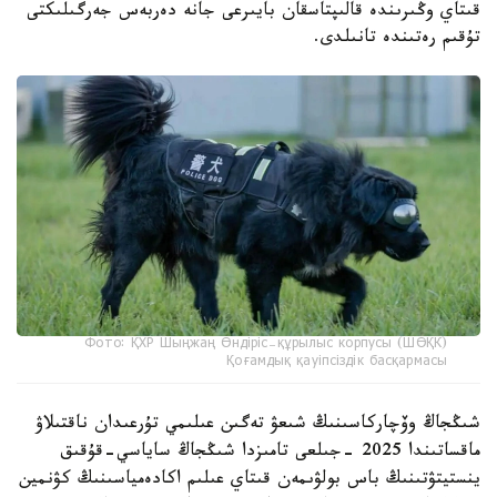
قىتاي وڭىرىندە قالىپتاسقان بايىرعى جانە دەربەس جەرگىلىكتى
تۇقىم رەتىندە تانىلدى.
Фото: ҚХР Шыңжаң Өндіріс-құрылыс корпусы (ШӨҚК)
Қоғамдық қауіпсіздік басқармасы
شىڭجاڭ وۆچاركاسىنىڭ شىعۋ تەگىن عىلىمي تۇرعىدان ناقتىلاۋ
ماقساتىندا 2025 -جىلعى تامىزدا شىڭجاڭ ساياسي-قۇقىق
ينستيتۋتىنىڭ باس بولۋىمەن قىتاي عىلىم اكادەمياسىنىڭ كۋنمين