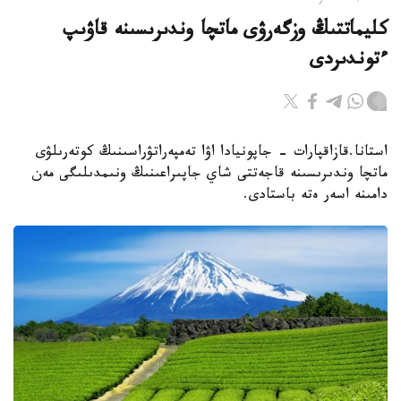
كليماتتىڭ وزگەرۋى ماتچا وندىرىسىنە قاۋىپ
ءتوندىردى
استانا.قازاقپارات - جاپونيادا اۋا تەمپەراتۋراسىنىڭ كوتەرىلۋى
ماتچا وندىرىسىنە قاجەتتى شاي جاپىراعىنىڭ ونىمدىلىگى مەن
دامىنە اسەر ەتە باستادى.