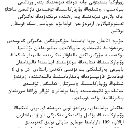
زوولوگيا ينستيتۋتى جانە شوقك قىزمەتتىك يتتەر ورتالىعى
بىرلەسىپ، «شىڭجاڭ وۆچاركاسىنىڭ تۇقىمدىق تازالىعىن ساقتاۋ
جانە ولاردى قىزمەتتىك يت رەتىندە ىرىكتەۋدىڭ نەگىزگى
تەحنولوگيالارىن ازىرلەۋ مەن قولدانۋ» جوباسىن ىسكە قوسقان
بولاتىن.
جۋىردا اتالعان جوبا اياسىندا جۇرگىزىلگەن نەگىزگى گەنومدىق
زەرتتەۋدىڭ ناتيجەلەرى جاريالاندى. ميلليونداعان مۋتاتسيا
نۇكتەسىنە جۇرگىزىلگەن تالداۋلار نەگىزىندە عالىمدار شىڭجاڭ
وۆچاركاسىنىڭ قىتايدىڭ سولتۇستىك ايماعىندا قالىپتاسقان
بايىرعى جەرگىلىكتى يت تۇقىمى ەكەنىن راستادى. ش و ق ك
قوعامدىق قاۋىپسىزدىك باسقارماسىنىڭ مالىمەتىنشە، زەرتتەۋ
شىڭجاڭ وۆچاركاسىنىڭ «سىرتتان اكەلىنگەن تۇقىمدى
جەتىلدىرۋ ناتيجەسىندە پايدا بولعانى» تۋرالى ۇزاققا سوزىلعان
پىكىرتالاسقا نۇكتە قويىلدى.
بەلگىلى بولعانداي، زەرتتەۋ توبى بىرنەشە اي بويى شىڭجاڭ
وۆچاركاسىنىڭ بۇكىل ولكەدەگى نەگىزگى تارالۋ ايماقتارىن
ارالاپ، 109 داراباسقا جوعارى ساپالى تولىق گەنومدىق