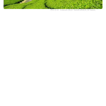
Фото: tawatchai prakobkit/Alamy
اسىرەسە جازعى اپتاپ، جىلى تۇندەر جانە كوكتەمدەگى اۋا
رايىنىڭ قۇبىلمالىلىعى شاي بۇتالارىنا قوسىمشا سالماق ءتۇسىرىپ
وتىر. عالىمدار ماسەلەنى شەشۋ ءۇشىن ىستىققا ءتوزىمدى
سۇرىپتاردى گەنومدىق ادىستەرمەن ىرىكتەۋگە كىرىسكەن، دەپ
حابارلايدى turkystan.kz newscientist.com-عا سىلتەمە
جاساپ.
الايدا الەۋمەتتىك جەلىلەردە تاراعان «تەمپەراتۋرا تاعى 1°C- قا
كوتەرىلسە، ماتچا مۇلدە جوعالادى» دەگەن مالىمدەمەنى عىلىمي
تۇرعىدان دالەلدەنگەن بولجام دەۋگە بولمايدى. قازىرگى
زەرتتەۋلەر كليماتتىڭ جىلىنۋى ءونىم كولەمىن ازايتىپ، جوعارى
ساپالى ماتچانىڭ ءدامىن وزگەرتۋى مۇمكىن ەكەنىن كورسەتەدى.
ءبىراق ناقتى ءبىر گرادۋسقا بايلانعان جويىلۋ شەگى انىقتالعان
جوق.
ماتچا كادىمگى كەپتىرىلگەن شاي جاپىراعىنان ەمەس، تەنچا