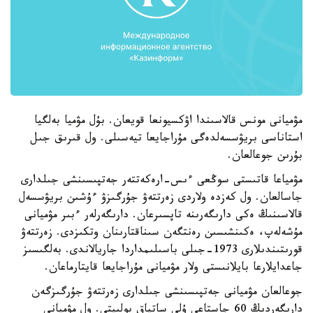
مۋميانى مونس قالاسىندا اۋكسيونعا قويعان. بۇل مۋميا بەلگيا
استاناسى بريۋسسەلدەگى مۇراجايعا تيەسىلى. ول قىرىق جىل
بۇرىن جوعالعان.
مۋمياعا قاتىستى سوڭعى ءىس-ارەكەتتەر جەتپىسىنشى جىلدارى
جاسالعان. ول كەزدە ولاردى زەرتتەۋ جۇرگىزۋ ءۇشىن بريۋسسەل
قالاسىنىڭ ەكى دارىگەرىنە تاپسىرعان. دارىگەرلەر ءبىر مۋميانى
مۇشەلەپ، ەكىنشىسىن رەنتگەن سىناقتارىنان وتكىزدى. زەرتتەۋ
قورىتىندىلارى 1973-جىلى باسىلىمداردا جاريالاندى. بەلگىسىز
جاعدايلارعا بايلانىستى ولار مۋميانى مۇراجايعا قايتارماعان.
جوعالعان مۋميانى جەتپىسىنشى جىلدارى زەرتتەۋ جۇرگىزگەن
دارىگەردىڭ 60 جاستاعى ۇلى ساتپاق بولىپتى. ول مۋميانى