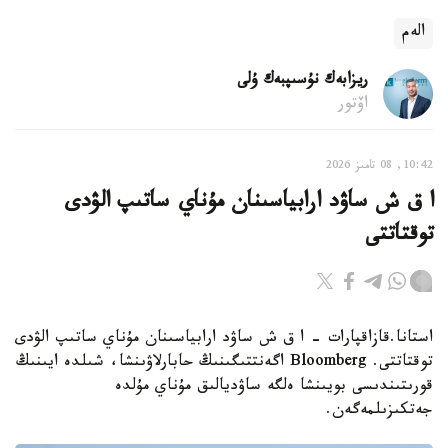
الەم
ريزابەك نۇسىپبەك ۇلى
اۆتور
10:42, 08 تامىز 2026
ا ق ش ساۋد ارابياسىنان مۇناي ساتىپ الۋدى
توقتاتتى
استانا.قازاقپارات - ا ق ش ساۋد ارابياسىنان مۇناي ساتىپ الۋدى
توقتاتتى. Bloomberg اگەنتتىگىنىڭ حابارلاۋىنشا، شىلدە ايىنىڭ
قورىتىندىسى بويىنشا ەلگە ساۋديالىق مۇناي مۇلدە
جەتكىزىلمەگەن.