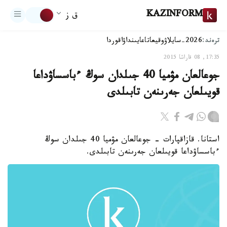
KAZINFORM
ق ز
ترەند:
2026-سايلاۋ
وقيعا
تاعايىنداۋ
اقوردا
17:35, 08 قاراشا 2015
جوعالعان مۋميا 40 جىلدان سوڭ ءباسساۋداعا
قويىلعان جەرىنەن تابىلدى
استانا. قازاقپارات - جوعالعان مۋميا 40 جىلدان سوڭ
ءباسساۋداعا قويىلعان جەرىنەن تابىلدى.