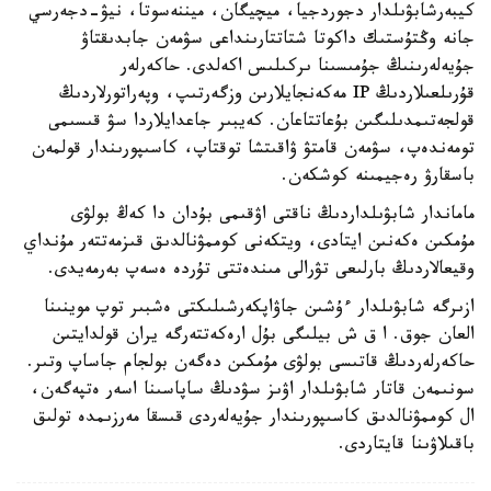
كيبەرشابۋىلدار دجوردجيا، ميچيگان، ميننەسوتا، نيۋ-دجەرسي
جانە وڭتۇستىك داكوتا شتاتتارىنداعى سۋمەن جابدىقتاۋ
جۇيەلەرىنىڭ جۇمىسىنا ىركىلىس اكەلدى. حاكەرلەر
قۇرىلعىلاردىڭ IP مەكەنجايلارىن وزگەرتىپ، وپەراتورلاردىڭ
قولجەتىمدىلىگىن بۇعاتتاعان. كەيبىر جاعدايلاردا سۋ قىسىمى
تومەندەپ، سۋمەن قامتۋ ۋاقىتشا توقتاپ، كاسىپورىندار قولمەن
باسقارۋ رەجيمىنە كوشكەن.
ماماندار شابۋىلداردىڭ ناقتى اۋقىمى بۇدان دا كەڭ بولۋى
مۇمكىن ەكەنىن ايتادى، ويتكەنى كوممۋنالدىق قىزمەتتەر مۇنداي
وقيعالاردىڭ بارلىعى تۋرالى مىندەتتى تۇردە ەسەپ بەرمەيدى.
ازىرگە شابۋىلدار ءۇشىن جاۋاپكەرشىلىكتى ەشبىر توپ موينىنا
العان جوق. ا ق ش بيلىگى بۇل ارەكەتتەرگە يران قولدايتىن
حاكەرلەردىڭ قاتىسى بولۋى مۇمكىن دەگەن بولجام جاساپ وتىر.
سونىمەن قاتار شابۋىلدار اۋىز سۋدىڭ ساپاسىنا اسەر ەتپەگەن،
ال كوممۋنالدىق كاسىپورىندار جۇيەلەردى قىسقا مەرزىمدە تولىق
باقىلاۋىنا قايتاردى.