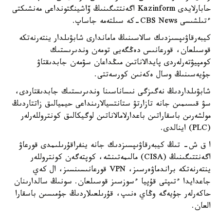
حابارلايدى Kazinform اگەنتتىگىنىڭ ۆاشينگتونداعى مەنشىكتى
ءتىلشىسى CBS News-كە سىلتەمە جاساپ.
كيبەرقاۋىپسىزدىك سالاسىنىڭ ماماندارى شابۋىلدار ينتەرنەتكە
قوسىلعان، قورعانىس دەڭگەيى تومەن وندىرىستىك
كومپيۋتەرلەردى پايدالاناتىن مىڭداعان سۋمەن جابدىقتاۋ
جۇيەسىنىڭ وسال ەكەنىن كورسەتتى.
شابۋىلداردىڭ نەگىزگى نىساناسىنا وندىرىستىك جابدىقتاردى،
سۋ قىسىمىن جانە تازارتۋ ستانتسيالارىنداعى حيميالىق زاتتاردىڭ
مولشەرىن باسقاراتىن باعدارلامالاناتىن لوگيكالىق كونتروللەرلەر
(PLC) اينالدى.
ا ق ش- تىڭ كيبەرقاۋىپسىزدىك جانە ينفراقۇرىلىمدى قورعاۋ
اگەنتتىگىنىڭ (CISA) مالىمەتىنشە، كوپتەگەن كونتروللەر
ينتەرنەتكە براندماۋەرسىز، VPN قورعانىسىنسىز، ال كەي
جاعدايدا ءتىپتى قۇپيا ءسوزسىز قوسىلعان. سونىڭ سالدارىنان
حاكەرلەر جۇيەگە وڭاي ەنىپ، قۇرىلعىلاردىڭ جۇمىسىن باسقارا
العان.