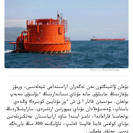
Фото: Kazinform
بۇعان ۆاشينگتون مەن تەگەران اراسىنداعى شيەلەنىس، ورمۋز
بۇعازىنىڭ جابىلۋى جانە مۇناي نىساندارىنىڭ ءبۇلىنۋى سەبەپ
بولعان. سونىمەن قاتار ا ق ش ءوز مۇنايىن كوبىرەك وڭدەي
باستاپ، ۆەنەسۋەلادان مۇناي يمپورتىن ارتتىردى. ساراپشىلاردىڭ
بولجامىنا قاراعاندا، تامىز ايىندا ساۋد ارابياسىنان جەتكىزىلەتىن
مۇناي كولەمى قايتا قالپىنا كەلىپ، تاۋلىگىنە 300 مىڭ باررەلگە
دەيىن جەتۋى مۇمكىن.