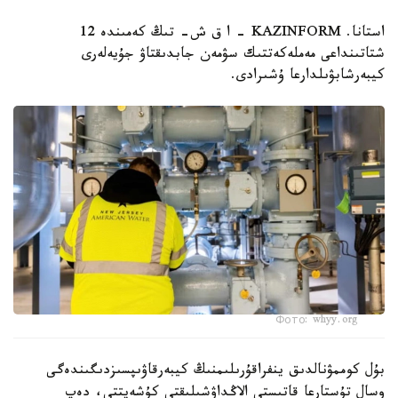
استانا. KAZINFORM – ا ق ش- تىڭ كەمىندە 12
شتاتىنداعى مەملەكەتتىك سۋمەن جابدىقتاۋ جۇيەلەرى
كيبەرشابۋىلدارعا ۇشىرادى.
Фото: whyy.org
بۇل كوممۋنالدىق ينفراقۇرىلىمنىڭ كيبەرقاۋىپسىزدىگىندەگى
وسال تۇستارعا قاتىستى الاڭداۋشىلىقتى كۇشەيتتى، دەپ