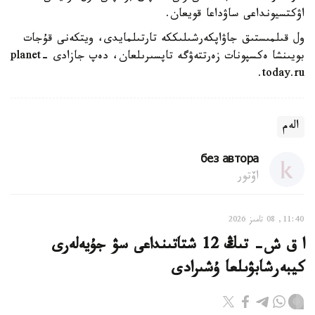
اۋكتسيونداعى ساۋداعا قويعان.
ول قىلمىستىق جاۋاپكەرشىلىككە تارتىلمايدى، ويتكەنى قۇجات
بويىنشا ەكسپونات زەرتتەۋگە تاپسىرىلعان، دەپ جازادى planet-
today.ru.
الەم
без автора
اۆتور
11:40, 08 تامىز 2026
ا ق ش- تىڭ 12 شتاتىنداعى سۋ جۇيەلەرى
كيبەرشابۋىلعا ۇشىرادى