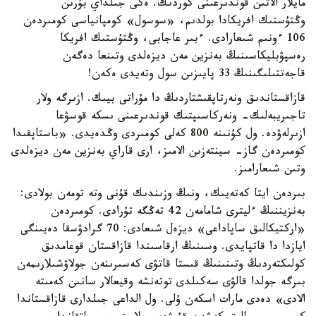
مايلار الاتىن قوندىرعىنى كوردىك. ەكى جىلداي بۇرىن
وڭتۇستىك افريكادا بولدىم، «سوسول» كومپانياسى كومىردەن
106 ءونىم شىعارادى. ءبىر عاجابى، وڭتۇستىك افريكا
رەسپۋبليكاسىنىڭ بەنزين مەن ديزەلدى وتىنعا دەگەن
قاجەتتىلىگىنىڭ 33 پايىزىن سول وتەيدى ەكەن!
قازاقستاندىق ونەرتاپقىشتاردىڭ دا مۇراتى بيىك. ازىرگە ولار
تاجىريبەلىك- ونەركاسىپتىك قوندىرعىنى ىسكە قوسۋعا
ازىرلەۋدە. ول كۇنىنە 800 كەلى كومىردى وڭدەيدى. «باستاپقىدا
كومىردەن گاز- سينتەزىن الامىز، ارى قاراي بەنزين مەن ديزەلدى
وتىن شىعارامىز.
بىردەن ايتا كەتەيىك، ونىڭ وزىندىك قۇنى وتە تومەن بولادى:
بەنزيننىڭ ءليترى شامامەن 42 تەڭگە تۇرادى. كومىردەن
«اركتيكالىق ساپاداعى» ديزەل شىعادى: 70 گرادۋسقا دەيىنگى
ايازدا دا قاتپايدى. وسىنىڭ ارقاسىندا قازاقستان قوعامدىق
كولىكتەردىڭ وتىنىنىڭ قىستا قاتۋى كەسىرىنەن جولاۋشىلارىمەن
بىرگە جولدا قالۋى سەكىلدى توتەنشە وقيعالار سانىن كەمىتە
الادى» دەدى مارات اسكەن ۇلى. ول الداعى جىلدارى قازاقستاندا