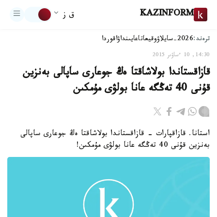
KAZINFORM
ق ز
ترەند:
2026-سايلاۋ
وقيعا
تاعايىنداۋ
اقوردا
14:30, 10 ءساۋىر 2015
قازاقستاندا بولاشاقتا ەڭ جوعارى ساپالى بەنزين
قۇنى 40 تەڭگە عانا بولۋى مۇمكىن
استانا. قازاقپارات - قازاقستاندا بولاشاقتا ەڭ جوعارى ساپالى
بەنزين قۇنى 40 تەڭگە عانا بولۋى مۇمكىن!