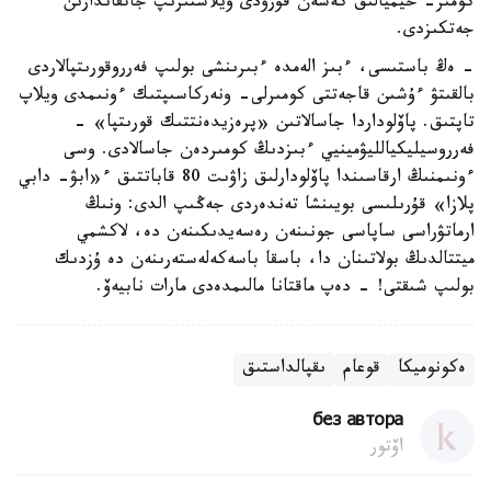
كومىر- حيميالىق كەشەن قۇرۋدى ويلاستىرىپ جاتقاندارىن
جەتكىزدى.
- ەڭ باستىسى، ءبىز الەمدە ءبىرىنشى بولىپ فەرروقورىتپالاردى
بالقىتۋ ءۇشىن قاجەتتى كومىرلى- ونەركاسىپتىك ءونىمدى ويلاپ
تاپتىق. پاۆلوداردا جاسالاتىن «پرەزيدەنتتىك قورىتپا» -
فەرروسيليكيالليۋمينيي ءبىزدىڭ كومىردەن جاسالادى. وسى
ءونىمنىڭ ارقاسىندا پاۆلودارلىق زاۋىت 80 قاباتتىق ء«ابۋ- دابي
پلازا» قۇرىلىسى بويىنشا تەندەردى جەڭىپ الدى: ونىڭ
ارماتۋراسى ساپاسى جونىنەن رەسەيدىكىنەن دە، لاكشمي
ميتتالدىڭ بولاتىنان دا، باسقا باسەكەلەستەرىنەن دە ۇزدىك
بولىپ شىقتى! - دەپ ماقتانا مالىمدەدى مارات نابيەۆ.
ەكونوميكا
قوعام
ىقپالداستىق
без автора
اۆتور