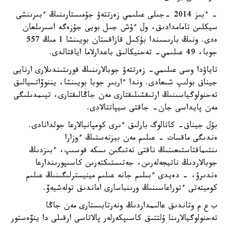
- ءبىز 2014 -جىلى عىلىمي زەرتتەۋ جۇمىستارىنىڭ ءبىرىنشى
سيكلىن تامامدادىق، ول ءۇش جىل بويى جۇزەگە اسىرىلعان
ەدى. ونىڭ بارىسىندا بۇكىل قازاقستان بويىنشا 1 مىڭ 557
جوبا، 49 عىلىمي- تەحنيكالىق باعدارلاما اياقتالدى.
تاياۋدا وسى عىلىمي- زەرتتەۋ جوبالارىنىڭ قورىتىندىلارى ارنايى
جيناق بولىپ شىعادى. وندا ءاربىر جوبا بويىنشا، يننوۆاتسيالىق
تەحنولوگياسىنىڭ ارتىقشىلىقتارى مەن جاڭالىقتارى، تيىمدىلىگى
مەن پايداسى جان- جاقتى سيپاتتالادى.
بۇل جيناق- كاتالوگ بارلىق ءىرى كومپانيالارعا جولدانادى.
ەندىگى ماقسات - عىلىم مەن بيزنەستىڭ ءوزارا
ىنتىماقتاستىعىنىڭ ناقتى تەتىگىن ىسكە قوسىپ، ءبىزدىڭ
جوبالاردىڭ ناتيجەلەرىن، جەتىستىكتەرىن كاسىپورىندارعا
ەندىرۋ، - دەيدى ءبىلىم جانە عىلىم مينيسترلىگىنىڭ عىلىم
كوميتەتى ءتوراعاسىنىڭ ورىنباسارى اماندىق تولەشيەۆ.
ب ع م وتاندىق عالىمداردىڭ ونەرتابىستارى مەن جاڭا
تەحنولوگيالارىنا ۇلتتىق كاسىپكەرلەر پالاتاسى ارقىلى دا ينۆەستور