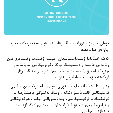
بۇعان ەلىمىز يننوۆاتسيانىڭ ارقاسىندا قول جەتكىزبەك، دەپ
جازادى aikyn.kz.
كەشە استانادا ۇيىمداستىرىلعان جيىندا ۇكىمەت وكىلدەرى مەن
وتاندىق عالىمدار ەلىمىزدىڭ جاڭا ەكونوميكالىق ساياساتىن
جۇزەگە اسىرۋ بارىسىندا «عىلىم مەن ءوندىرىستىڭ ءوزارا
ارەكەتتەسۋى» ماسەلەلەرىن قارادى.
وتىرىستا ايتىلعانىنداي، «نۇرلى جول» باعدارلاماسىن عىلىمي-
تەحنيكالىق قامتاماسىز ەتۋگە، ونىڭ نەگىزگى باعىتتارىنا -
كولىكتىك- لوگيستيكالىق، يندۋستريالىق جانە ەنەرگەتيكالىق
ينفراقۇرىلىمدى دامىتۋعا قازاقستان عالىمدارى كەڭ اۋقىمدا
تارتىلاتىن بولدى.