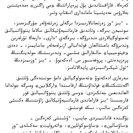
كەرەك. قازاقستاندىق بۇل پرەپاراتتىڭ «مي راگىن» ەمدەيتىنىن
بەلارۋس مەديتسينا ماماندارى انىقتاپ وتىر.
- ءبىز ءوز زەرتحانالارىمىزدا ىرگەلى زەرتتەۋلەر جۇرگىزەمىز،
سونىمەن بىرگە، وتاندىق فارماتسيەۆتيكالىق سالاعا يننوۆاتسيالىق
تەحنولوگيالاردى ەندىرۋگە، بىرەگەي ءدارى- دارمەك تۇرلەرىن
وندىرۋگە باعىتتالعان قولدانبالى ازىرلەمەلەر جاسايمىز، - دەدى
«فيتوحيميا» حالىقارالىق عىلىمي- وندىرىستىك حولدينگىنىڭ
پرەزيدەنتى، پروفەسسور س. ادەكەنوۆ. - ءبىز ءوزىمىزدىڭ
ءتول شيكىزاتىمىزدى پايدالانامىز.
سەرعازى ادەكەنوۆ «تەحنولوگيالىق دامۋ جونىندەگى ۇلتتىق
اگەنتتىكتىڭ» قولداۋىنىڭ ارقاسىندا «ارگلابين» ومىرگە جولداما
العاندىعىن جەتكىزدى: «وسى ۇلتتىق يننوۆاتسيالىق قور
قارجىسىنا ءبىز قاراعاندى فارماتسيەۆتيكالىق زاۋىتىنىڭ ەكىنشى
كەزەگىن سالىپ، ىسكە قوستىق.
بۇگىندە قاناتىمىزدى جايىپ، ءۇشىنشى كەزەگىن -
«ساۋسالين»، «ساۋسوكوللين»، «اتەروليت» سەكىلدى ءوز