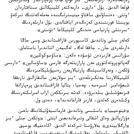
زەرتحانالاردا ازىرلەنگەن ءبىر توپ جاڭا پرەپاراتتار ءوندىرىسىن
قولعا الدىق. بۇل ءدارى- دارمەكتەر كلينيكالىق سىناقتاردان
ءوتتى. دەنساۋلىق ساقتاۋ مينيسترلىگىندە مەملەكەتتىك تىركەۋ
بويىنشا قورىتىندى كەزەڭدەر اياقتالدى. بۇل دارىلەردىڭ
ءبىرىنشى پارتياسى ەندىگى كلينيكاعا ءتۇستى».
كەلەر جىلى وتاندىق كاسىپورىن قازاقستاندىق وسى جاڭا
دارىلەردى جان- جاققا لەك- لەگىمەن اتتاندىرا باستاماق.
سۇرانىس قازىردەن تۇسۋدە ەكەن: «ساۋسوكوللين»
گەپاتوپروتەكتورى مەن پارازيتتەرگە قارسى «ساۋسالين» ءدارىسى
ۇلكەن، ونەركاسىپتىك پارتيالارمەن رەسپۋبليكامىزدىڭ
كلينيكالارىنا جەتكىزىلەدى. ءبىز سولارمەن حالىقارالىق نارىققا
شىعۋدامىز. اسىرەسە، چەحيا، يتاليا قازاقستاندىق پرەپاراتقا
قىزىعۋشىلىق بىلدىرۋدە. كەشە بىرىككەن اراب امىرلىكتەرىنىڭ
وكىلدەرى كەلدى، قازىر قاراعاندىدا»، دەدى ول.
«فيتوحيميا» باسشىسى وتاندىق فارماتسيەۆتيكانىڭ باعىن
ەۋرازيالىق وداق اشقالى وتىرعاندىعىن ايتتى: «وتكەن جىلى ءبىز
«ارگلابيندى» بەلارۋستا تىركەتە الدىق. اكادەميك يوسيف
زالۋتسكيي باستاعان بەلارۋستىك ارىپتەستەرىمىز قازاقستاندىق