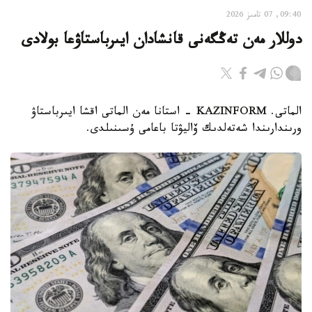
09:40, 07 تامىز 2026
دوللار مەن تەڭگەنى قانشادان ايىرباستاۋعا بولادى
الماتى. KAZINFORM - استانا مەن الماتى اقشا ايىرباستاۋ
ورىندارىندا شەتەلدىك ۆاليۋتا باعامى ۇسىنىلدى.