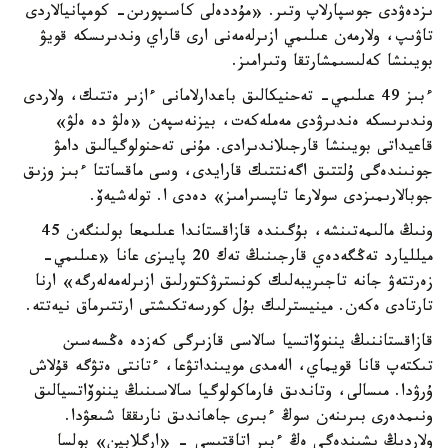
ىزدەۋدى جوسپارلاپ وتىر. «مۇددەلى كاسىپورىن- كومپانيالاردى
تاۋىپ، ولارمەن عىلىمي ازىرلەمەنى ارى قاراي وندىرىسكە قويۋ
بويىنشا كەلىسىمشارتقا وتىرامىز.
ءبىز 49 عىلىمي- تەحنيكالىق باعدارلامانى ءازىر ەتتىك، ولاردى
وندىرىسكە ەندىرۋدى مەملەكەت، بيزنەسپەن «ەلۋ دە ەلۋ»
قاعيداتى بويىنشا قارجىلاندىرادى. مۇنى تەحنولوگيالىق دامۋ
جونىندەگى ۇلتتىق اگەنتتىك قارايدى، وسى ماقساتتا ءبىز وزىق
جوبالارىمىزدى سولارعا تاپسىرامىز» دەدى ا. تولەشيەۆ.
ونىڭ مالىمەتىنشە، بۇگىندە قازاقستاندا عىلىمعا بولىنگەن 45
ميلليارد تەڭگەدەي قارجىنىڭ تەك 20 پايىزى عانا «عىلىمي-
زەرتتەۋ جانە تاجىريبەلىك كونسترۋكتورلىق ازىرلەمەلەرگە» ارنا
تارتادى ەكەن. مينيسترلىك بۇل كورسەتكىشتى ارتتىرماق نيەتتە.
قازاقستاننىڭ يننوۆاتسيا سالاسى قازىرگى كەزدە ەڭسەسىن
تىكتەپ قانا قويماي، الەمدى مويىنداتۋعا، ءتانتى ەتۋگە قۇلاش
ۇرۋدا. مىسالى، وتاندىق فارماكولوگيا سالاسىنىڭ يننوۆاتسيالىق
ونىمدەرى بىرىنەن سوڭ ءبىرى جاھاندىق نارىققا شىعۋدا.
ولاردىڭ ىشىندەگى ەڭ ءبىر اتاقتىسى - «ارگلابين» بولسا