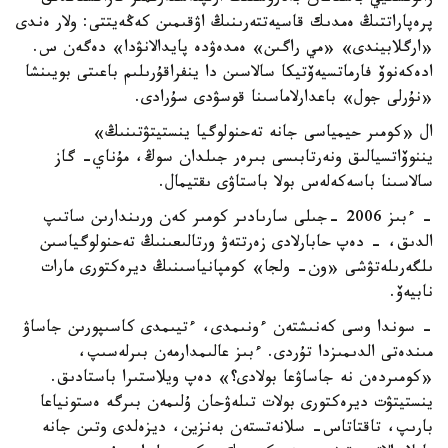
پرەپاراتتىڭ ەمدىك قاسيەتتەرىنىڭ اۋقىمىن كەڭەيتتى: ولار ەندى
«ارگلابيندى» «مي راگىن» ەمدەۋدە پايدالانۋدا» دەگەن س.
ادەكەنوۆ فارماتسيەۆتيكا سالاسىن دا ينفراقۇرىلىم باعىتى بويىنشا
«نۇرلى جول» باعدارلاماسىنا قوسۋدى سۇرادى.
ال «كومىر حيمياسى جانە تەحنولوگيا ينستيتۋتىنىڭ»
يننوۆاتسيالىق ونەرتابىسى بىرەر جىلدان سوڭ، مۇناي- گاز
سالاسىنا باسەكەلەس بولا باستاۋى ىقتيمال.
- ءبىز 2006 -جىلى سارىادىر كومىر كەن ورىندارىن ساتىپ
الدىق، - دەپ حابارلادى زەرتتەۋ ورتالىعىنىڭ تەحنولوگياسىن
ىلگەرىلەتۋشى «ون- ولجا» كومپانياسىنىڭ ديرەكتورى مارات
نابيەۆ.
- سوندا وسى كەنىشتەن ءونىمدى، ءتيىمدى كاسىپورىن جاساۋ
مىندەتى الدىمىزدا تۇردى. ءبىز عالىمدارمەن بىرلەسىپ،
«كومىردەن نە جاساۋعا بولادى؟» دەپ ويلاستىرا باستادىق.
ينستيتۋت ديرەكتورى بولات تىلەۋحان ۇلىمەن بىرگە ەستونياعا
بارىپ، تاقتاتاس- سلانەتستەن بەنزين، ديزەلدى وتىن جانە