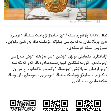
Фото: Kazinform / ИИ
GOV. KZ پلاتفورماسىندا ءوز سايلاۋ ۋچاسكەسىنىڭ ءنومىرى
مەن ورنالاسقان مەكەنجايىن بىلۋگە مۇمكىندىك بەرەتىن ونلاين-
سەرۆيس ىسكە قوسىلدى.
ازاماتتارعا ىڭعايلى بولۋى ءۇشىن ءبىر مەزەتتە ءۇش سەرۆيس
ازىرلەندى. كورسەتىلگەن گيپەرسىلتەمەلەردىڭ كەز كەلگەنىنە
ءوتۋ ارقىلى سايلاۋشى ءوزىنىڭ ءوڭىرىن تاڭداپ، ج س ن
ەنگىزىپ، سايلاۋ ۋچاسكەسىنىڭ ءنومىرىن، سونداي-اق ونىڭ
مەكەنجايىن بىلە الادى.