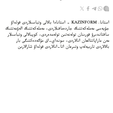
استانا. KAZINFORM - استانادا بالالى وتباسىلاردى قولداۋ
جۇيەسى مەملەكەتتىك جاردەماقىلاردى، مەملەكەتتىك الەۋمەتتىك
ساقتاندىرۋ قورىنان تولەنەتىن تولەمدەردى، كوپبالالى وتباسىلار
مەن ماراپاتتالعان انالاردى، سونداي-اق مۇگەدەكتىگى بار
بالالاردى تاربيەلەپ وتىرعان اتا-انالاردى قولداۋ شارالارىن
قامتيدى. بۇل تۋرالى استانا قالاسى بويىنشا الەۋمەتتىك قورعاۋ
سالاسىندا رەتتەۋ جانە باقىلاۋ دەپارتامەنتىنىڭ باسشىسى اسقار
ايماعامبەتوۆ مالىمدەدى.