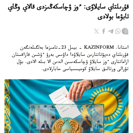
قۇرىلتاي سايلاۋى: ءوز ۋچاسكەڭىزدى قالاي وڭاي
تابۋعا بولادى
استانا. KAZINFORM - بيىل 23-تامىزعا بەلگىلەنگەن
قۇرىلتاي دەپۋتاتتارىن سايلاۋدا داۋىس بەرۋ ءۇشىن قازاقستان
ازاماتتارى ءوز سايلاۋ ۋچاسكەسىن الدىن الا بىلە الادى. بۇل
تۋرالى ورتالىق سايلاۋ كوميسسياسى حابارلادى.