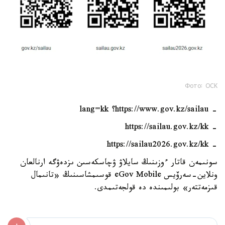
Фото: ОСК
- https://www.gov.kz/sailau؟ lang=kk
- https://sailau.gov.kz/kk
- https://sailau2026.gov.kz/kk
سونىمەن قاتار ءوزىنىڭ سايلاۋ ۋچاسكەسىن ىزدەۋگە ارنالعان
ونلاين-سەرۆيس eGov Mobile قوسىمشاسىنىڭ «تانىمال
قىزمەتتەر» بولىمىندە دە قولجەتىمدى.