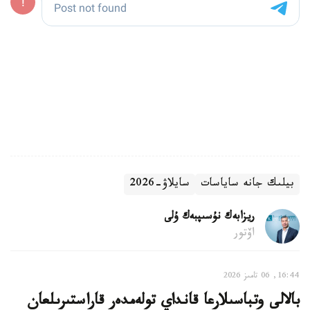
بيلىك جانە ساياسات
سايلاۋ-2026
ريزابەك نۇسىپبەك ۇلى
اۆتور
16:44, 06 تامىز 2026
بالالى وتباسىلارعا قانداي تولەمدەر قاراستىرىلعان