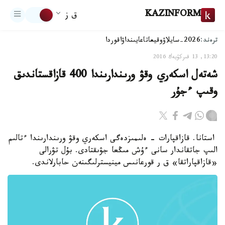
KAZINFORM
ق ز
ترەند:
2026-سايلاۋ
وقيعا
تاعايىنداۋ
اقوردا
13:20, 13 قىركۇيەك 2016
شەتەل اسكەري وقۋ ورىندارىندا 400 قازاقستاندىق
وقىپ ءجۇر
استانا. قازاقپارات - ەلىمىزدەگى اسكەري وقۋ ورىندارىندا ءتالىم
الىپ جاتقاندار سانى ءۇش مىڭعا جۋىقتادى. بۇل تۋرالى
«قازاقپاراتقا» ق ر قورعانىس مينيسترلىگىنەن حابارلاندى.