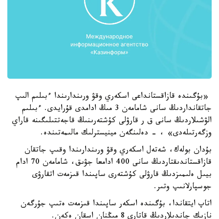
«بۇگىندە قازاقستانداعى اسكەري وقۋ ورىندارىندا ءبىلىم الىپ
جاتقانداردىڭ سانى شامامەن 3 مىڭ ادامدى قۇرايدى. ءبىلىم
الۋشىلاردىڭ سانى ق ر قارۋلى كۇشتەرىنىڭ قاجەتتىلىگىنە قاراي
وزگەرتىلەدى» ، - دەلىنگەن مينيسترلىك مالىمەتىندە.
بۇدان بولەك، شەتەل اسكەري وقۋ ورىندارىندا وقىپ جاتقان
قازاقستاندىقتاردىڭ سانى 400 ادامعا جۋىق، شامامەن 70 ادام
بيىل ەلىمىزدىڭ قارۋلى كۇشتەرى ساپىندا قىزمەت اتقارۋى
جوسپارلانىپ وتىر.
اتاپ ايتقاندا، بۇگىندە اسكەر ساپىندا قىزمەت ەتىپ جۇرگەن
نازىك جاندىلاردىڭ قاتارى 8 مىڭنان اسقان ەكەن.