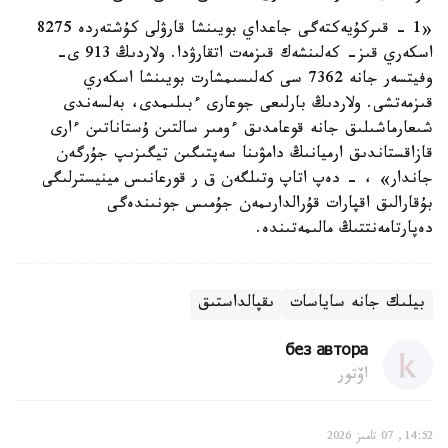
«1 - قىركۇيەكتەگى جاعداي بويىنشا قارۋلى كۇشتەردە 8275
اسكەري قىز- كەلىنشەك قىزمەت اتقارۋدا. ولاردىڭ 913 ى-
وفيتسەر جانە 7362 سى كەلىسىمشارت بويىنشا اسكەري
قىزمەتشى. ولاردىڭ بارلىعى جوعارى ءبىلىمدى، بەلسەندى
شىعارماشىلىق جانە قوعامدىق ءومىر سالتىن ۇستاناتىن ءارى
قازاقستاندىق ارميانىڭ دامۋىنا سەپتىگىن تيگىزىپ جۇرگەن
جاندار» ، - دەپ اتاپ وتىلگەن ق ر قورعانىس مينيسترلىگى
بۇقارالىق اقپارات قۇرالدارىمەن جۇمىس جونىندەگى
دەپارتامەنتتىڭ مالىمەتىندە.
بيلىك جانە ساياسات
ىقپالداستىق
без автора
اۆتور
14:52, 07 تامىز 2026