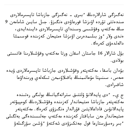
نەگىزگى شارالاردىڭ ءبىرى - نەگىزگى جازباشا تاپسىرمالاردى
مىندەتتى تۇردە اۋىزشا قورعاۋدى ەنگىزۋ. جىل سايىن شامامەن 9
مىڭ مەكتەپ وقۋشىسى وسىنداي تاپسىرمالاردى دايىندايدى،
ەندى ولار ءوز بىلىمدەرىن اۋىزشا ەمتيحان كەزىندە قوسىمشا
دالەلدەۋى كەرەك.
بۇل شارالار 16 جاستان اسقان ورتا مەكتەپ وقۋشىلارىنا قاتىستى
بولادى.
بۇدان باسقا، مەكتەپتەر وقۋشىلاردى جازباشا تاپسىرمالاردى ۇيدە
ەمەس، سىنىپتا مۇعالىمنىڭ باقىلاۋىمەن تىكەلەي ورىنداۋعا
شاقىرادى.
ج ي- ءدى پايدالانۋ ۇلتتىق ستراتەگيانىڭ بولىگى رەتىندە
مەكتەپتەر جازباشا ەمتيحاندار كەزىندە وقۋشىلاردىڭ كومپيۋتەر
پايدالانۋىن قاداعالايتىن قۇرالدار ەنگىزۋى كەرەك. مەكتەپتەر
ەمتيحاندار مەن ساباقتار كەزىندە مەكتەپ جەلىسىندەگى بەلگىلى
ءبىر رەسۋرستارعا قول جەتكىزۋدى شەكتەۋ ءۇشىن سۇزگىلەۋ