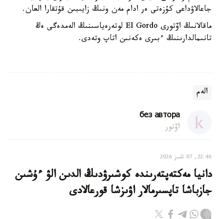
جاعالاۋداعى كۇزەتى ەر ادام مەن ونىڭ زايىبىن قۇتقارا العان.
ماقالانىڭ اۆتورى El Gordo لوتەرەياسىنىڭ الەمدەگى ەڭ
تانىمالدارىنىڭ ءبىرى ەكەنىن اتاپ وتەدى.
الەم
без автора
اۆتور
22:46, 07 تامىز 2026
دانيا مەكتەپتەرىندە كوشىرۋدىڭ الدىن الۋ ءۇشىن
جازباشا تاپسىرمالار اۋىزشا قورعالادى