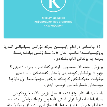
35 جاستاعى ەر ادام زايىبىمەن بىرگە تۇراتىن يسپانيالىق المەريا
پروۆينسياسىندا ساتىپ العان 1,6 مىڭ ۇتىس بيلەتتەرىنىڭ
بىرىنە يە بولعانى اتاپ وتىلەدى.
«بۇعان سەنە الار ەمەسپىن. ايتقىم كەلەتىنى، بىزدە ءتىپتى 5
ەۋرو دا بولماعان كۇندەردى باستان كەشتىك»، - دەدى
ميگرانت جەرگىلىكتى گازەتكە بەرگەن سۇحباتىندا. ول تاياۋدا
جۇمىستان شىعارىلعانىن قوسىپ ايتتى.
باسىلىمنىڭ اتاپ وتۋىنشە، 8 جىل بۇرىن نگامە ماروككودان
يسپانياعا ادامدارعا تولى اعاش قايىقپەن وتپەك بولعان. ىشىندە
65 ادام وتىرعان قايىق سۋعا باتا جازدادى، ءبىراق يسپانيانىڭ