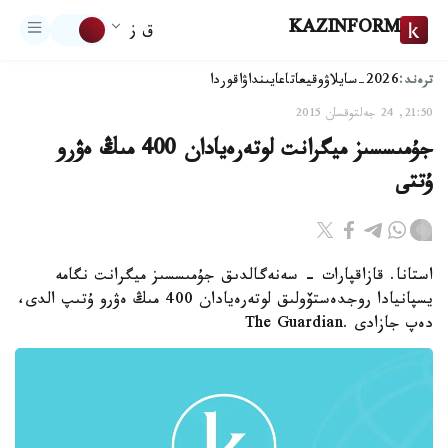
KAZINFORM
ق ز
ترەند:
2026-سايلاۋ
وقيعا
تاعايىنداۋ
اقوردا
21:50, 24 جەلتوقسان 2015
جۇمىسسىز ميگرانت لوتەرەيادان 400 مىڭ ەۋرو
ۇتتى
استانا. قازاقپارات - سەنەگالدىق جۇمىسسىز ميگرانت نگامە
يسپانيادا روجدەستۆولىق لوتەرەيادان 400 مىڭ ەۋرو ۇتىپ الدى،
دەپ جازادى .The Guardian