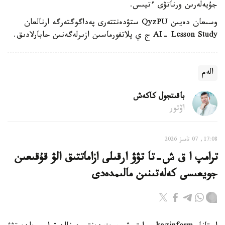
جۇيەلەرىن ورناتۋى ءتيىس.
وسىعان دەيىن QyzPU ستۋدەنتتەرى پەداگوگتەرگە ارنالعان
AI- Lesson Study ج ي پلاتفورماسىن ازىرلەگەنىن حابارلادىق.
الەم
باقىتجول كاكەش
اۆتور
17:08, 07 تامىز 2026
ترامپ ا ق ش-تا تۋۋ ارقىلى ازاماتتىق الۋ قۇقىعىن
جويعىسى كەلەتىنىن مالىمدەدى