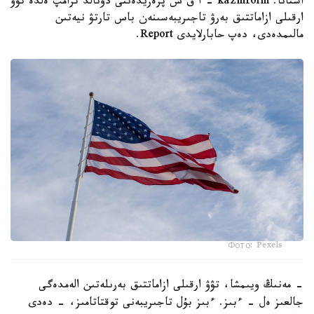
استانا. kazinform - ا ق ش پرەزيدەنتى دونالد ترامپ ەلدە تۋۋ
ارقىلى ازاماتتىق بەرۋ تاجىريبەسىنەن باس تارتۋ نيەتىن
مالىمدەدى، دەپ حابارلايدى Report.
Фото: Pexels
- مەنىڭ ويىمشا، تۋۋ ارقىلى ازاماتتىق بەرىلەتىن الەمدەگى
جالعىز ەل - ءبىز. ءبىز بۇل تاجىريبەنى توقتاتامىز، - دەدى