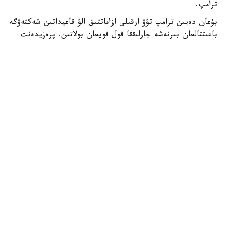
ترامپ.
بۇعان دەيىن ترامپ تۋۋ ارقىلى ازاماتتىق الۋ قاعيداتىن شەكتەۋگە
باعىتتالعان بىرنەشە جارلىققا قول قويعان بولاتىن. پرەزيدەنت
اكىمشىلىگىنىڭ وكىلى ستيۆەن ميللەردىڭ ايتۋىنشا، ولاردىڭ
ءبىرى «بوسانۋ تۋريزمى» دەپ اتالاتىن تاجىريبەگە تىيىم سالۋعا
قاتىستى.
ايتا كەتەيىك، ا ق ش جاڭا ۆيزالىق كەپىل باعدارلاماسىن
ەنگىزىپ جاتىر، وعان سايكەس يمميگراتسيالىق ۆيزاعا كەيبىر
ءوتىنىش بەرۋشىلەر 100 مىڭنان 250 مىڭ دوللارعا دەيىنگى
كولەمدە دەپوزيت سالۋى ءتيىس.
الەم
باقىتجول كاكەش
اۆتور