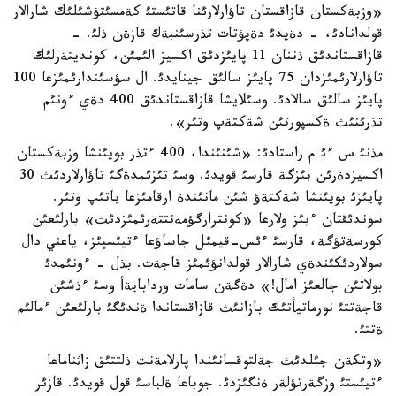
«وزبةكستان قازاقستان تاؤارلارئنا قاتئستئ كةمسئتؤشئلئك شارالار
قولدانادئ، - دةيدئ دةپؤتات تذرسئنبةك قازةن ذلئ. -
قازاقستاندئق ذننان 11 پايئزدئق اكسيز الئمئن، كونديتةرلئك
تاؤارلارئمئزدان 75 پايئز سالئق جينايدئ. ال سؤسئندارئمئزعا 100
پايئز سالئق سالادئ. وسئلايشا قازاقستاندئق 400 دةي ءونئم
تذرئنئث ةكسپورتئن شةكتةپ وتئر».
مذنئ س ءئ م راستادئ: «شئنئندا، 400 ءتذر بويئنشا وزبةكستان
اكسيزدةرئن بئزگة قارسئ قويدئ. وسئ تئزئمدةگئ تاؤارلاردئث 30
پايئزئ بويئنشا شةكتةؤ شئن مانئندة ارقامئزعا باتئپ وتئر.
سوندئقتان ءبئز ولارعا «كونترارگؤمةنتتةرئمئزدئث» بارلئعئن
كورسةتؤگة، قارسئ ءئس-قيمئل جاساؤعا ءتيئسپئز، ياعني دال
سولاردئكئندةي شارالار قولدانؤئمئز قاجةت. بذل - ءونئمدئ
بولاتئن جالعئز امال!» دةگةن سامات وردابايةأ وسئ ءذشئن
قاجةتتئ نورماتيأتئك بازانئث قازاقستاندا ةندئگئ بارلئعئن ءمالئم
ةتتئ.
«وتكةن جئلدئث جةلتوقسانئندا پارلامةنت ذلتتئق زاثناماعا
ءتيئستئ وزگةرتؤلةر ةنگئزدئ. جوباعا ةلباسئ قول قويدئ. قازئر