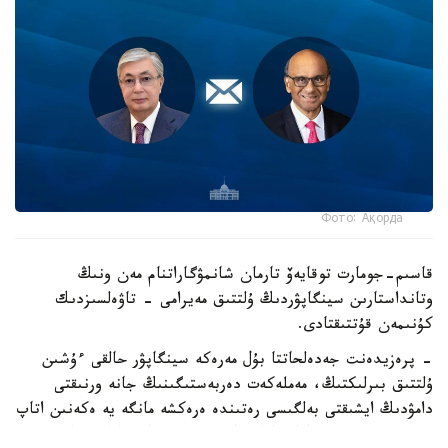
Фото: Ақорда
قاسىم-جومارت توقايەۆ تارمان شانمۋگاراتنام مەن ونىڭ
وتانداستارىن سينگاپۋردىڭ ۇلتتىق مەيرامى - تاۋەلسىزدىك
كۇنىمەن قۇتتىقتادى.
- پرەزيدەنت جەدەلحاتتا بۇل مەرەكە سينگاپۋر حالقى ءۇشىن
ۇلتتىق بىرلىكتىڭ، مەملەكەت دەربەستىگىنىڭ جانە ورنىقتى
دامۋدىڭ ايشىقتى بەلگىسى رەتىندە ەرەكشە مانگە يە ەكەنىن اتاپ
وتكەن. سونىمەن قاتار قازاقستان مەن سينگاپۋر اراسىنداعى