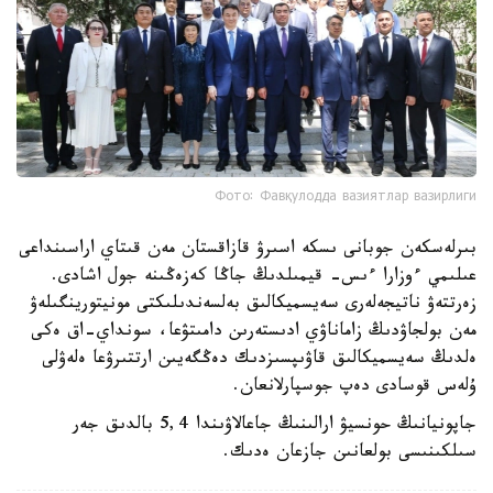
Фото: Фавқулодда вазиятлар вазирлиги
بىرلەسكەن جوبانى ىسكە اسىرۋ قازاقستان مەن قىتاي اراسىنداعى
عىلىمي ءوزارا ءىس- قيمىلدىڭ جاڭا كەزەڭىنە جول اشادى.
زەرتتەۋ ناتيجەلەرى سەيسميكالىق بەلسەندىلىكتى مونيتورينگىلەۋ
مەن بولجاۋدىڭ زاماناۋي ادىستەرىن دامىتۋعا، سونداي-اق ەكى
ەلدىڭ سەيسميكالىق قاۋىپسىزدىك دەڭگەيىن ارتتىرۋعا ەلەۋلى
ۇلەس قوسادى دەپ جوسپارلانعان.
جاپونيانىڭ حونسيۋ ارالىنىڭ جاعالاۋىندا 5,4 بالدىق جەر
سىلكىنىسى بولعانىن جازعان ەدىك.