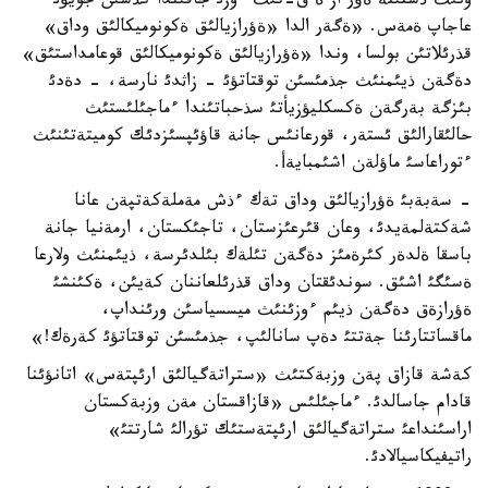
ونئث ذستئنة ةؤر از ة ق-تئث ءوزئ جاقئندا كذشئن جويؤئ
عاجاپ ةمةس. «ةگةر الدا «ةؤرازيالئق ةكونوميكالئق وداق»
قذرئلاتئن بولسا، وندا «ةؤرازيالئق ةكونوميكالئق قوعامداستئق»
دةگةن ذيئمنئث جذمئسئن توقتاتؤئ - زاثدئ نارسة، - دةدئ
بئزگة بةرگةن ةكسكليؤزيأتئ سذحباتئندا ءماجئلئستئث
حالئقارالئق ئستةر، قورعانئس جانة قاؤئپسئزدئك كوميتةتئنئث
ءتوراعاسئ ماؤلةن اشئمبايةأ.
- سةبةبئ ةؤرازيالئق وداق تةك ءذش مةملةكةتپةن عانا
شةكتةلمةيدئ، وعان قئرعئزستان، تاجئكستان، ارمةنيا جانة
باسقا ةلدةر كئرةمئز دةگةن تئلةك بئلدئرسة، ذيئمنئث ولارعا
ةسئگئ اشئق. سوندئقتان وداق قذرئلعاننان كةيئن، ةكئنشئ
ةؤرازةق دةگةن ذيئم ءوزئنئث ميسسياسئن ورئنداپ،
ماقساتتارئنا جةتتئ دةپ سانالئپ، جذمئسئن توقتاتؤئ كةرةك!»
كةشة قازاق پةن وزبةكتئث «ستراتةگيالئق ارئپتةس» اتانؤئنا
قادام جاسالدئ. ءماجئلئس «قازاقستان مةن وزبةكستان
اراسئنداعئ ستراتةگيالئق ارئپتةستئك تؤرالئ شارتتئ»
راتيفيكاسيالادئ.