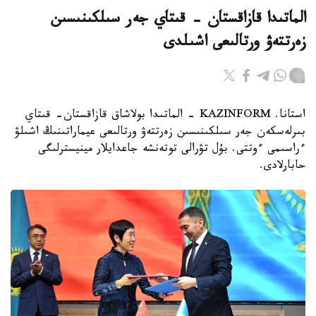
الماتىدا قازاقستان - قىتاي جەر سىلكىنىسىن
زەرتتەۋ ورتالىعى اشىلدى
استانا. KAZINFORM - الماتىدا بولاشاق قازاقستان- قىتاي
بىرلەسكەن جەر سىلكىنىسىن زەرتتەۋ ورتالىعى عيماراتىنىڭ اشىلۋ
ءراسىمى ءوتتى. بۇل تۋرالى توتەنشە جاعدايلار مينيسترلىگى
حابارلادى.