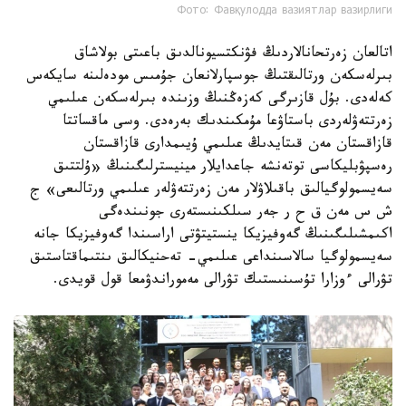
Фото: Фавқулодда вазиятлар вазирлиги
اتالعان زەرتحانالاردىڭ فۋنكتسيونالدىق باعىتى بولاشاق
بىرلەسكەن ورتالىقتىڭ جوسپارلانعان جۇمىس مودەلىنە سايكەس
كەلەدى. بۇل قازىرگى كەزەڭنىڭ وزىندە بىرلەسكەن عىلىمي
زەرتتەۋلەردى باستاۋعا مۇمكىندىك بەرەدى. وسى ماقساتتا
قازاقستان مەن قىتايدىڭ عىلىمي ۇيىمدارى قازاقستان
رەسپۋبليكاسى توتەنشە جاعدايلار مينيسترلىگىنىڭ «ۇلتتىق
سەيسمولوگيالىق باقىلاۋلار مەن زەرتتەۋلەر عىلىمي ورتالىعى» ج
ش س مەن ق ح ر جەر سىلكىنىستەرى جونىندەگى
اكىمشىلىگىنىڭ گەوفيزيكا ينستيتۋتى اراسىندا گەوفيزيكا جانە
سەيسمولوگيا سالاسىنداعى عىلىمي- تەحنيكالىق ىنتىماقتاستىق
تۋرالى ءوزارا تۇسىنىستىك تۋرالى مەموراندۋمعا قول قويدى.