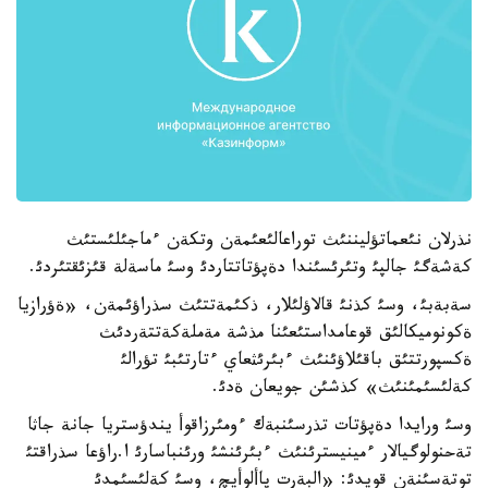
نذرلان نئعماتؤليننئث توراعالئعئمةن وتكةن ءماجئلئستئث
كةشةگئ جالپئ وتئرئسئندا دةپؤتاتتاردئ وسئ ماسةلة قئزئقتئردئ.
سةبةبئ، وسئ كذنئ قالاؤلئلار، ذكئمةتتئث سذراؤئمةن، «ةؤرازيا
ةكونوميكالئق قوعامداستئعئنا مذشة مةملةكةتتةردئث
ةكسپورتتئق باقئلاؤئنئث ءبئرئثعاي ءتارتئبئ تؤرالئ
كةلئسئمئنئث» كذشئن جويعان ةدئ.
وسئ ورايدا دةپؤتات تذرسئنبةك ءومئرزاقوأ يندؤستريا جانة جاثا
تةحنولوگيالار ءمينيسترئنئث ءبئرئنشئ ورئنباسارئ ا.راؤعا سذراقتئ
توتةسئنةن قويدئ: «البةرت پاألوأيچ، وسئ كةلئسئمدئ