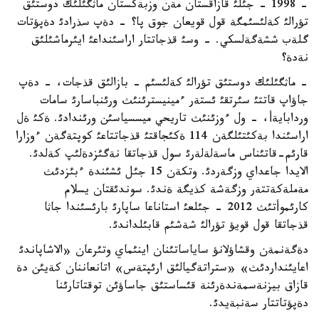
- 1998 - جئلئ قازاقستان مةن وزبةكستان ماثگئلئك دوستئق
تؤرالئ كةلئسئمگة قول قويعان جوق پا؟ - دةپ سذرادئ دةپؤتات
گلةب ششةگةلسكي. - وسئ قذجاتتار اراسئنداعئ ايئرماشئلئق
نةدة؟
- ماثگئلئك دوستئق تؤرالئ كةلئسئم - بازالئق قذجات، - دةپ
جاؤاپ قاتتئ سئرتقئ ئستةر ءمينيسترئنئث ورئنباسارئ سامات
وردابايةأ، - ول ءوزئنئث تاريحي ميسسياسئن ورئندادئ. ةكئ ةل
اراسئندا بةكئتئلگةن 114 ةكئجاقتئ قذجاتتاعئ كوپتةگةن ءوزارا
قارئم-قاتئناس ماسةلةلةرئ سول قذجاتقا نةگئزدةلئپ كةلدئ.
الايدا جاعداي وزگةردئ. وتكةن 15 جئل ئشئندة ءبئزدئث
مةملةكةتتةر وزگةشة كذيگة ةندئ. سوندئقتان يسلام
كارئموأتئث 2012 - جئلعئ استاناعا ساپارئ بارئسئندا جاثا
قذجاتقا قول قويؤ تؤرالئ شةشئم قابئلداندئ.
دةگةنمةن وقشاؤلانؤ ساياساتئنان اينئماي وتئرعان «الاشاپاندئ
اعايئنداردئث» «ستراتةگيالئق ارئپتةس» اتانعاننان كةيئن دة
قازاق بيزنةسمةندةرئنة قئساستئق جاساؤئن توقتاتارئنا
دةپؤتاتتار سةنبةيدئ.