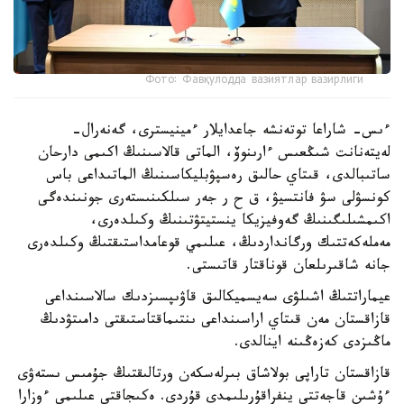
Фото: Фавқулодда вазиятлар вазирлиги
ءىس- شاراعا توتەنشە جاعدايلار ءمينيسترى، گەنەرال-
لەيتەنانت شىڭعىس ءارىنوۆ، الماتى قالاسىنىڭ اكىمى دارحان
ساتىبالدى، قىتاي حالىق رەسپۋبليكاسىنىڭ الماتىداعى باس
كونسۋلى سۋ فانتسيۋ، ق ح ر جەر سىلكىنىستەرى جونىندەگى
اكىمشىلىگىنىڭ گەوفيزيكا ينستيتۋتىنىڭ وكىلدەرى،
مەملەكەتتىك ورگانداردىڭ، عىلىمي قوعامداستىقتىڭ وكىلدەرى
جانە شاقىرىلعان قوناقتار قاتىستى.
عيماراتتىڭ اشىلۋى سەيسميكالىق قاۋىپسىزدىك سالاسىنداعى
قازاقستان مەن قىتاي اراسىنداعى ىنتىماقتاستىقتى دامىتۋدىڭ
ماڭىزدى كەزەڭىنە اينالدى.
قازاقستان تاراپى بولاشاق بىرلەسكەن ورتالىقتىڭ جۇمىس ىستەۋى
ءۇشىن قاجەتتى ينفراقۇرىلىمدى قۇردى. ەكىجاقتى عىلىمي ءوزارا