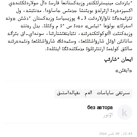
ءبئزدئث مينيسترلئكتةر وزبةكستانعا قارسئ دال سولاردئكئندةي
اكسيزدةردئ ازئرلةؤ بويئنشا جذمئس جاساؤدا. مةنئثشة، ول
تئزئمدةگئ تاؤارلاردئث 3-4 پوزيسياسئ وزبةكستان ءذشئن «وتة
اسةرلئ» بولؤعا ءتيئس» دةدئ س ءئ م وكئلئ. بذل رةتتة
وزبةكتئث اأتوكولئكتةرئنة، تئثايتقئشتارئنا، سونداي-اق بئزگة
ساتاتئن اؤئل شارؤاشئلئعئ، وسئمدئك شارؤاشئلئعئ ونئمدةرئنة
سالئق كولةمئ ارتتئرئلؤئ مذمكئندئگئ ايتئلدئ.
ايحان
ء
شار
ئ
پ
«ايقئن»
سىرتقى ساياسات
الەم
ىقپالداستىق
без автора
اۆتور
12:44, 09 تامىز 2026