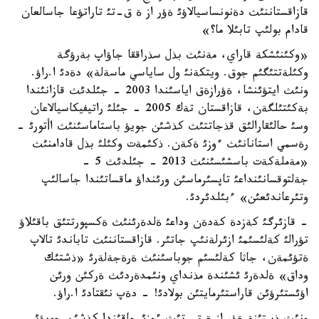
قازاقستاننئث دةنونساسيالاؤئ ةؤر از ة ق-تئ تاراتؤعا جاسالعان
قادام بولئپ تابئلا ما؟»
«وكئنئشكة قاراي، مةنئث بذل سذراققا جاؤاپ بةرؤگة
وكئلةتتئگئم جوق. ويتكةنئ ول ساياسي ماسةلة» دةدئ ا.راؤ.
ونئث ايتؤئنشا، ةؤرازةق اياسئندا 2003 - جئلدئث قازانئندا
بةكئتئلگةن، قازاقستان تةك 2005 - جئلئ راتيفيكاسيالاعان
وسئ حالئقارالئق قذجاتتئث كذشئن جويؤ باستاماسئنئث اأتورئ -
رةسمي استانانئث ءوزئ ةكةن. ذكئمةت وكئلئ بذل قادامنئث
«مةملةكةت باسشئسئنئث 2013 - جئلدئث 5 -
جةلتوقسانئنداعئ تاپسئرماسئن ورئنداؤ ماقساتئندا جاسالئپ
وتئرعاندئعئن» ءبئلدئردئ.
- قازئرگئ كةزدة كةدةن وداعئ ةلدةرئنئث ةكسپورتتئق باقئلاؤ
تؤرالئ كةلئسئمئ ازئرلةنئپ جاتئر. قازاقستاننئث تاباندئ تالاپ
ةتؤئمةن، جاثا كةلئسئم جوباسئنئث ةرةجةلةرئ «ذشتئك
وداق» ةلدةرئ ئشئندة مذنداي ونئمدةردئث ةركئن ورئن
اؤئستئرؤئن قاراستئرمايتئن بولادئ! - دةپ نئقتادئ ا.راؤ.