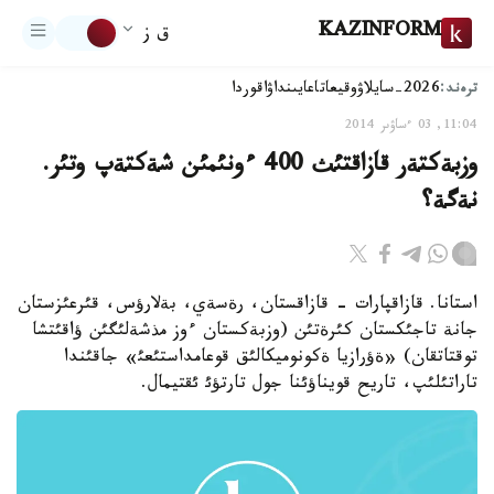
KAZINFORM
ق ز
ترەند:
2026-سايلاۋ
وقيعا
تاعايىنداۋ
اقوردا
11:04, 03 ءساۋىر 2014
وزبةكتةر قازاقتئث 400 ءونئمئن شةكتةپ وتئر.
نةگة؟
استانا. قازاقپارات - قازاقستان، رةسةي، بةلارؤس، قئرعئزستان
جانة تاجئكستان كئرةتئن (وزبةكستان ءوز مذشةلئگئن ؤاقئتشا
توقتاتقان) «ةؤرازيا ةكونوميكالئق قوعامداستئعئ» جاقئندا
تاراتئلئپ، تاريح قويناؤئنا جول تارتؤئ ئقتيمال.