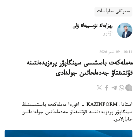
سىرتقى ساياسات
ريزابەك نۇسىپبەك ۇلى
اۆتور
10:11, 09 تامىز 2026
مەملەكەت باسشىسى سينگاپۋر پرەزيدەنتىنە
قۇتتىقتاۋ جەدەلحاتىن جولدادى
استانا. KAZINFORM - اقوردا مەملەكەت باسشىسىنىڭ
سينگاپۋر پرەزيدەنتىنە قۇتتىقتاۋ جەدەلحاتىن جولداعانىن
حابارلادى.