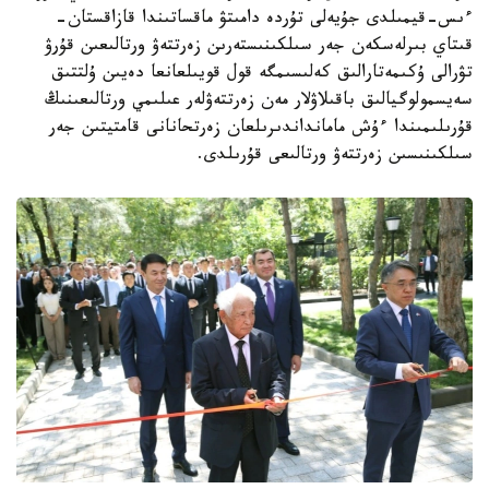
ءىس-قيمىلدى جۇيەلى تۇردە دامىتۋ ماقساتىندا قازاقستان-
قىتاي بىرلەسكەن جەر سىلكىنىستەرىن زەرتتەۋ ورتالىعىن قۇرۋ
تۋرالى ۇكىمەتارالىق كەلىسىمگە قول قويىلعانعا دەيىن ۇلتتىق
سەيسمولوگيالىق باقىلاۋلار مەن زەرتتەۋلەر عىلىمي ورتالىعىنىڭ
قۇرىلىمىندا ءۇش مامانداندىرىلعان زەرتحانانى قامتيتىن جەر
سىلكىنىسىن زەرتتەۋ ورتالىعى قۇرىلدى.