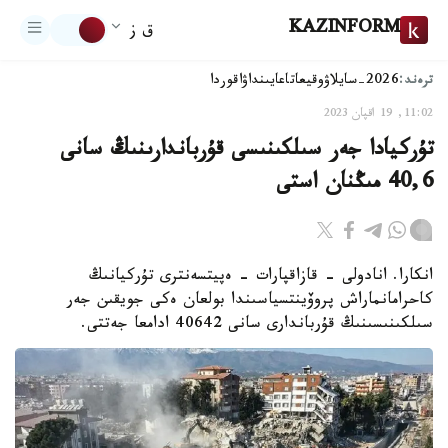
KAZINFORM
ق ز
ترەند:
2026-سايلاۋ
وقيعا
تاعايىنداۋ
اقوردا
11:02, 19 اقپان 2023
تۇركيادا جەر سىلكىنىسى قۇرباندارىنىڭ سانى
40,6 مىڭنان استى
انكارا. انادولى - قازاقپارات - ەپيتسەنترى تۇركيانىڭ
كاحرامانماراش پروۆينتسياسىندا بولعان ەكى جويقىن جەر
سىلكىنىسىنىڭ قۇرباندارى سانى 40642 ادامعا جەتتى.