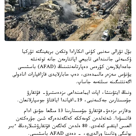
بۇل تۋرالى سەنبى كۇنى انكارادا وتكەن بريفينگتە تۇركيا
ۇكىمەتى جانىنداعى تابيعي اپاتتارمەن جانە توتەنشە
جاعدايلارمەن كۇرەس دەپارتامەنتىنىڭ (AFAD) باسشىسى
يۋنۋس سەزەر مالىمدەدى، دەپ حابارلايدى قازاقپارات انادولى
اگەنتتىگىنە سىلتەمە جاساپ.
ونىڭ ايتۋىنشا، اپات ايماعىنداعى ىزدەستىرۋ- قۇتقارۋ
جۇمىستارىن جەكسەنبى، 19-اقپاندا اياقتاۋ جوسپارلانعان.
«قازىر ىزدەۋ-قۇتقارۋ جۇمىستارىنا 13 مىڭعا جۋىق ادام
قاتىسۋدا. شەتەلدەن كومەككە كەلگەندەرگە شىن جۇرەكتەن
العىس ايتقىم كەلەدى. 80 ەلدەن كەلگەن قۇتقارۋشىلاردىڭ ءبىر
بولىگى وتانىنا ورالدى»، - دەدى AFAD باسشىسى.