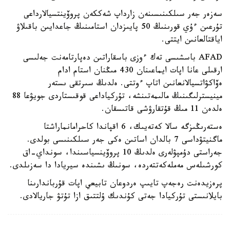
سەزەر جەر سىلكىنىسىنەن زارداپ شەككەن پروۆينتسيالارداعى
تۇرعىن ءۇي قورىنىڭ 50 پايىزدان استامىنىڭ جاعدايىن باقىلاۋ
اياقتالعانىن ايتتى.
AFAD باسشىسى تەك ءوزى باسقاراتىن دەپارتامەنت جەلىسى
ارقىلى عانا اپات ايماعىنان 430 مىڭنان استام ادام
ەۆاكۋاتسيالانعانىن اتاپ ءوتتى. ەلدىڭ سىرتقى ىستەر
مينيسترلىگىنىڭ مالىمەتىنشە، تۇركياداعى قوقىستاردى جويۋعا 88
ەلدەن 11 مىڭ قۇتقارۋشى قاتىسقان.
ەستەرىڭىزگە سالا كەتەيىك، 6 اقپاندا كاحرامانماراشتا
ماگنيتۋداسى 7 بالدان اساتىن ەكى جەر سىلكىنىسى بولدى.
جەراستى دۇمپۋلەرى ەلدىڭ 10 پروۆينسياسىندا، سونداي-اق
كورشىلەس مەملەكەتتەردە، سونىڭ ىشىندە سيريادا دا سەزىلدى.
پرەزيدەنت رەجەپ تايىپ ەردوعان تابيعي اپات قۇرباندارىنا
بايلانىستى تۇركيادا جەتى كۇندىك ۇلتتىق ازا تۇتۋ جاريالادى.