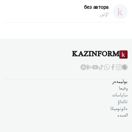
без автора
اۆتور
KAZINFORM
بوليمدەر
وقيعا
ساياسات
تالداۋ
ەكونوميكا
الەمدە