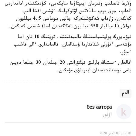
ولارعا تاعىلىپ وتىرعان ايىپتاۋعا سايكەس، كۇدىكتىلەر ادامداردى
الداپ، جوق بوپ سانالاتىن اۆتوكولىك ءۇشىن اقشا الىپ
كەلگەن. زارداپ شەگۋشىلەرگە جالپى سوماسى 4,5 ميلليون
دوللار (1 ميلليار 550 ميلليون تەڭگەدەن اسا) شىعىن كەلگەن.
نيۋ-يورك پوليتسياسىنىڭ مالىمەتىنشە، توپتىڭ 10 نان اسا
مۇشەسى ءتۇرلى شتاتتاردا ۇستالعان. قالعاندارى ءالى قاشىپ
ءجۇر.
اتالعان ءىستىڭ بارلىق فيگۋرانتى 20 جىلدان 30 جىلعا دەيىن
باس بوستاندىعىنان ايىرىلۋى مۇمكىن.
الەم
без автора
اۆتور
17:08, 07 تامىز 2026