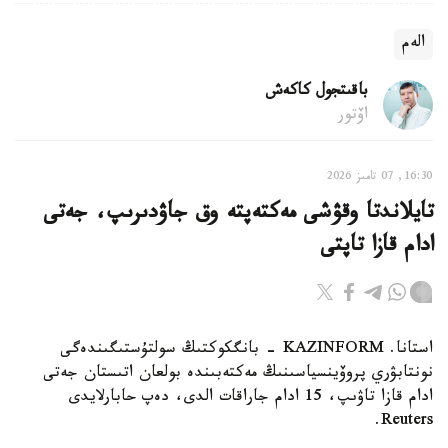
الەم
باقىتجول كاكەش
اۆتور
16:30, 07 تامىز 2026
تايلاندتا وقۋشى مەكتەپتە وق جاۋدىرىپ، جەتى
ادام قازا تاپتى
استانا. KAZINFORM - بانگكوكتىڭ سولتۇستىگىندەگى
نونتابۋري پروۆينسياسىنىڭ مەكتەبىندە بولعان اتىستان جەتى
ادام قازا تاۋىپ، 15 ادام جاراقات الدى، دەپ حابارلايدى
Reuters.