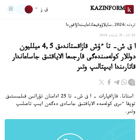
KAZINFORM
ق ز
ترەند:
2026-سايلاۋ
وقيعا
تاعايىنداۋ
اقوردا
11:34, 25 شىلدە 2018
ا ق ش- تا ءۇش قازاقستاندىق 4,5 ميلليون
دوللار كولەمىندەگى قارجىعا الاياقتىق جاساعاندار
قاتارىندا ايىپتالىپ وتىر
استانا. قازاقپارات - ا ق ش- تا 25 ادامنان تۇراتىن قىلمىستىق
توپقا ءىرى كولەمدە الاياقتىق جاسادى دەگەن ايىپ تاعىلىپ
وتىر.