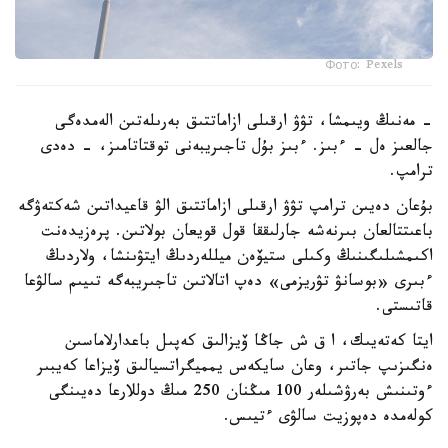
Фото: Pexels
- مەنىڭ ويىمشا، تۋۋ ارقىلى ازاماتتىق بەرىلەتىن الەمدەگى
جالعىز ەل - ءبىز. ءبىز بۇل تاجىريبەنى توقتاتامىز، - دەدى
ترامپ.
بۇعان دەيىن ترامپ تۋۋ ارقىلى ازاماتتىق الۋ قاعيداتىن شەكتەۋگە
باعىتتالعان بىرنەشە جارلىققا قول قويعان بولاتىن. پرەزيدەنت
اكىمشىلىگىنىڭ وكىلى ستيۆەن ميللەردىڭ ايتۋىنشا، ولاردىڭ
ءبىرى «بوسانۋ تۋريزمى» دەپ اتالاتىن تاجىريبەگە تىيىم سالۋعا
قاتىستى.
ايتا كەتەيىك، ا ق ش جاڭا ۆيزالىق كەپىل باعدارلاماسىن
ەنگىزىپ جاتىر، وعان سايكەس يمميگراتسيالىق ۆيزاعا كەيبىر
ءوتىنىش بەرۋشىلەر 100 مىڭنان 250 مىڭ دوللارعا دەيىنگى
كولەمدە دەپوزيت سالۋى ءتيىس.