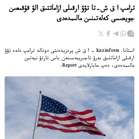
ترامپ ا ق ش-تا تۋۋ ارقىلى ازاماتتىق الۋ قۇقىعىن
جويعىسى كەلەتىنىن مالىمدەدى
استانا. kazinform - ا ق ش پرەزيدەنتى دونالد ترامپ ەلدە تۋۋ
ارقىلى ازاماتتىق بەرۋ تاجىريبەسىنەن باس تارتۋ نيەتىن
مالىمدەدى، دەپ حابارلايدى Report.