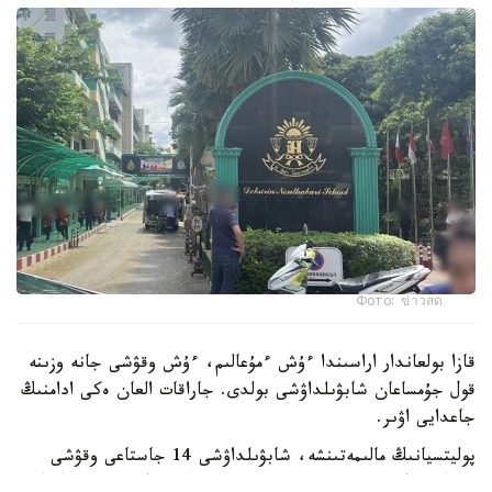
Фото: ข่าวสด
قازا بولعاندار اراسىندا ءۇش ءمۇعالىم، ءۇش وقۋشى جانە وزىنە
قول جۇمساعان شابۋىلداۋشى بولدى. جاراقات العان ەكى ادامنىڭ
جاعدايى اۋىر.
پوليتسيانىڭ مالىمەتىنشە، شابۋىلداۋشى 14 جاستاعى وقۋشى
بولعان. ول كەم دەگەندە 26 رەت وق اتقان، ال تۇتقىندالعاننان