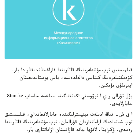
قىلمىستىق توپ مۇشەلەرىنىڭ قاتارىندا قازاقستاندىقتار دا بار.
كۇدىكتىلەردىڭ كىناسى دالەلدەنسە، باس بوستاندىعىنان
ايىرىلۋى مۇمكىن.
بۇل تۋرالى ر ي ا نوۆوستي اگەنتتىگىنە سىلتەمە جاساپ Stan.kz
حابارلايدى.
ا ق ش- تىڭ ادىلەت مينيسترلىگىندە حابارلانعانداي، قىلمىستىق
توپ شەتەلدىك ازاماتتاردان قۇرالعان. توپ مۇشەلەرىنىڭ قاتارىندا
رەسەي، ۋكراينا، لاتۆيا جانە قازاقستان ازاماتتارى بار.