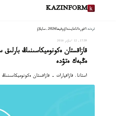
KAZINFORM
ترەند:
اقوردا
تاعايىنداۋ
وقيعا
2026-سايلاۋ
17:59, 12 ءساۋىر 2016
ەڭبەك ەتۋدە
استانا. قازاقپارات - قازاقستان ەكونوميكاسىنىڭ بارلىق سالالارىندا 4,4 