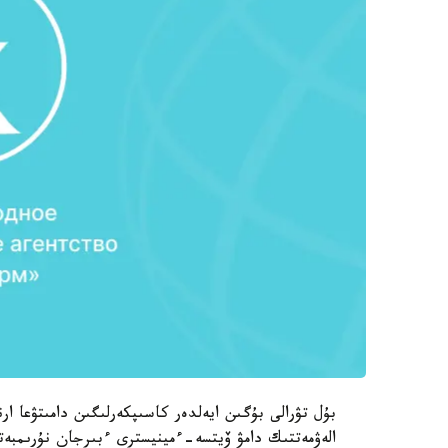
بۇل تۋرالى بۇگىن ايەلدەر كاسىپكەرلىگىن دامىتۋعا ا
الەۋمەتتىك دامۋ ۆيتسە-ءمينيسترى ءبىرجان نۇرىمبەتو