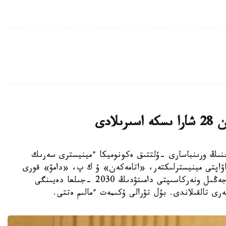
لادى
ەر-ءمينيسترىنىڭ ورىنباسارى -ۇلتتىق ەكونوميكا ءمينيسترى سەرىك
اۋاپتى مينيسترلىكتەر، «اتامەكەن» ۇ ك پ، «دامۋ» قورى
جانە وتاندىق كاسىپورىندار وكىلدەرىمەن بىرگە جەڭىل ونەركاسىپتى دامىتۋدىڭ 2030 -جىلعا دەيىنگى
ى تالقىلاندى. بۇل تۋرالى ۇكىمەت ءمالىم ەتتى.