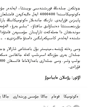
پايىزىن قۇرايدى. نازىك جاندىلار ەكونوميكانىڭ بار
بۇرىنعىسىنشا دەنساۋلىق ساقتاۋ، ءبىلىم بەرۋ، الەۋمە
سوندىقتان دا مەملەكەت تاراپىنان جۇمىسپەن قامتۋدا 
ىشىندە ايەلدەر كاسىپكەرلىگىن دامىتۋ ماڭىزدى»، - 
جىلدان بەرى جۇزەگە اسىرىلىپ كەلە جاتقانىن ەسكە سا
قۇرادى.
اۆتور: رۋسلان عابباسوۆ
ەكونوميكا
قوعام
جاڭا جۇمىس ورىندارى
جاڭا ي