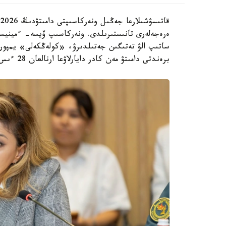
ەرەجەلەرى تانىستىرىلدى. ونەركاسىپ ۆيسە- ءمينيست
ساتىپ الۋ تەتىگىن جەتىلدىرۋ، «كولەڭكەلى» يمپور
برەندتى دامىتۋ مەن كادر دايارلاۋعا ارنالعان 28 ءىس-شارانى قامتيدى.