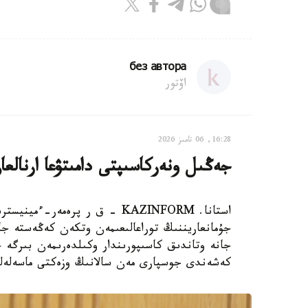
без автора
اۆتور
16:28, 06 تامىز 2026
جەڭىل ونەركاسىپتى دامىتۋعا ارنالعان 28 شارا ىسكە اسىرى
استانا. KAZINFORM - ق ر پرەم
جۇمانعاريننىڭ توراعالىعىمەن وتكەن كەڭەستە ج
كەشەندى جوسپارى مەن سالانىڭ وزەكتى ماسەلەلەر