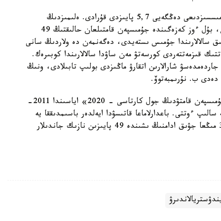
«وتكەن جىلدىڭ قورىتىندىسى بويىنشا، ايەلدەر جۇمىسسىزدىعى دەڭگەيى 5,7 پايىزدى قۇرادى. ەلىمىزدىڭ
ەكونوميكاسىندا 4000400 ايەل ەڭبەكپەن قامتىلعان، بۇل ءوز كەزەگىندە جۇمىسپەن قامتىلعان حالىقتىڭ 49
لىق سالالارىندا جۇمىس ىستەيدى، دەگەنمەن دە ولاردىڭ سانى
تتىك قىزمەتتەردى كورسەتۋ مەن ساۋدا سالالارىندا كوبىرەك.
جاردەمدەسۋ شارالارىن اتقارۋ ماڭىزدى بولىپ تابىلادى، ونىڭ
دەدى ب. نۇرىمبەتوۆ.
وسى رەتتە ۆيتسە-مينيستر بۇل باعىتتاعى شارالار «جۇمىسپەن قامتۋدىڭ جول كارتاسى - 2020» اياسىندا 2011-
لىپ ءوتتى. باعدارلاماعا قاتىسۋدا ايەلدەر باسىمدىققا يە
بولىپ وتىر. وسى جىلدارى باعدارلاماعا قاتىسقان 300 مىڭعا جۋىق ادامنىڭ ىشىندە 49 پايىزىن نازىك جاندىلار
ندۋستريالاندىرۋ