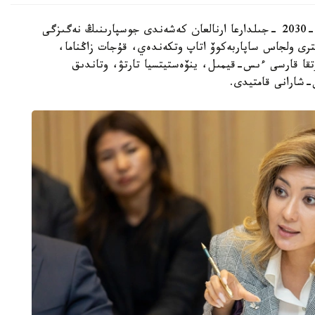
قاتىسۋشىلارعا جەڭىل ونەركاسىپتى دامىتۋدىڭ 2026-2030 -جىلدارعا ارنالعان كەشەندى جوسپارىنىڭ نەگىزگى
رى ولجاس ساپاربەكوۆ اتاپ وتكەندەي، قۇجات زاڭناما،
تقا قارسى ءىس-قيمىل، ينۆەستيتسيا تارتۋ، وتاندىق