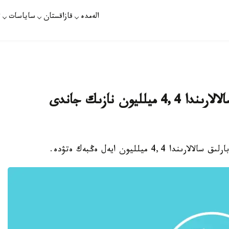
الەمدە
قازاقستان
ساياسات
ت
قازاقستان ەكونوميكاسىنىڭ بارلىق سالالارىندا 4,4 ميلليون نازىك جاندى
ميلليون ايەل ەڭبەك ەتۋدە.