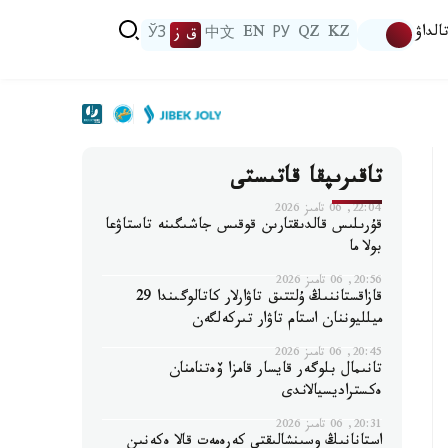
الداۋ
KZ
QZ
РУ
EN
中文
ق ز
ЎЗ
تاقىرىپقا قاتىستى
22:04, 06 تامىز 2026
قۇرىلىس قالدىقتارىن قوقىس جاشىگىنە تاستاۋعا
بولا ما
20:56, 06 تامىز 2026
قازاقستاننىڭ ۇلتتىق تاۋارلار كاتالوگىندا 29
ميلليوننان استام تاۋار تىركەلگەن
20:45, 06 تامىز 2026
تانىمال بلوگەر قايسار قامزا ۆەتنامنان
ەكستراديسيالاندى
20:31, 06 تامىز 2026
استانانىڭ وسىنشالىقتى كەرەمەت قالا ەكەنىن