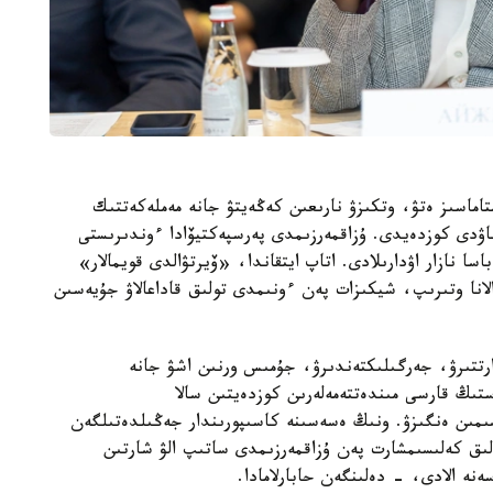
تاماسىز ەتۋ، وتكىزۋ نارىعىن كەڭەيتۋ جانە مەملەكەتتىك
ۋدى كوزدەيدى. ۇزاقمەرزىمدى پەرسپەكتيۆادا ءوندىرىستى
سا نازار اۋدارىلادى. اتاپ ايتقاندا، «ۆيرتۋالدى قويمالار»
انا وتىرىپ، شيكىزات پەن ءونىمدى تولىق قاداعالاۋ جۇيەسىن
تتىرۋ، جەرگىلىكتەندىرۋ، جۇمىس ورنىن اشۋ جانە
ەستىڭ قارسى مىندەتتەمەلەرىن كوزدەيتىن سالا
سىمىن ەنگىزۋ. ونىڭ ەسەسىنە كاسىپورىندار جەڭىلدەتىلگەن
لىق كەلىسىمشارت پەن ۇزاقمەرزىمدى ساتىپ الۋ شارتىن
نە الادى، - دەلىنگەن حابارلامادا.