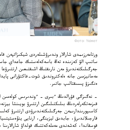
Фото: Үкімет
ورتامەرزىمدى شارالار وندىرۋشىلەردى شيكىزاتپەن قام
ساتىپ الۋ كەزىندە تەڭ باسەكەلەستىك جاعداي جاسا
جەرگىلىكتەندىرۋ مەن نارىقتىڭ اشىقتىعىن ارتتىرۋعا با
مەحانيزمىن جانە ەلەكتروندىق شوت-فاكتۋرانى پايدال
ەنگىزۋ پىسىقتالىپ جاتىر.
- نەگىزگى قۇرالدىڭ ءبىرى - ءوندىرىس كولەمىن ار
قىزمەتكەرلەردىڭ بىلىكتىلىگىن ارتتىرۋ بويىنشا بيزن
كاسىپورىندارىمەن جەرگىلىكتەندىرۋدى ارتتىرۋ كەلى
قارجىلاندىرۋ، جابدىق ليزينگى، ارنايى ينۆەستيتسيا
قوسقاندا، كەشەندى مەملەكەتتىك قولداۋ شارالارىنا سە