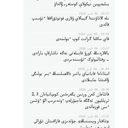
بىلمەپپىن نيكولاي كوستەر-ۆالداۋ
20:07, 06 تامىز 2026
ىلە الاتاۋىندا گيمالاي ۇلارى فوتوتۇزاققا ءتۇسىپ
قالدى
19:45, 06 تامىز 2026
قاي سالاعا گرانت كوپ ءبولىندى
19:27, 06 تامىز 2026
بالالاردىڭ كورۋ قابىلەتى نەگە ناشارلاپ بارادى
- وفتالمولوگ ءتۇسىندىردى
18:44, 06 تامىز 2026
استانادا قابانباي باتىر داڭعىلىنىڭ ءبىر بولىگى
ۋاقىتشا جابىلادى
18:30, 06 تامىز 2026
قاشاعان كەن ورنىن يگەرەتىن كومپانيادان 2,3
تريلليون تەڭگە ماجبۇرلەپ ءوندىرىپ الۋ ءۇشىن
ءىس قوزعالدى
17:31, 06 تامىز 2026
«تاقتار ويىنىنىڭ» جۇلدىزى قازاقستان تۋرالى