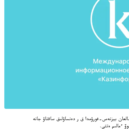
رنالعان بيزنەس-فورۋمدا ق ر دەنساۋلىق ساقتاۋ جانە
ۆ ءمالىم ەتتى.